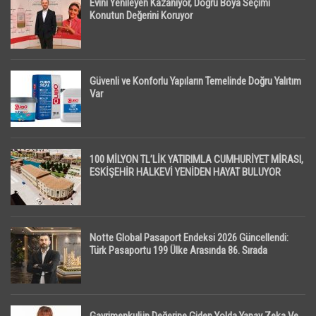
Evini Yenileyen Kazanıyor, Doğru Boya Seçimi
Konutun Değerini Koruyor
Güvenli ve Konforlu Yapıların Temelinde Doğru Yalıtım
Var
100 MİLYON TL’LİK YATIRIMLA CUMHURİYET MİRASI,
ESKİŞEHİR HALKEVİ YENİDEN HAYAT BULUYOR
Notte Global Pasaport Endeksi 2026 Güncellendi:
Türk Pasaportu 199 Ülke Arasında 86. Sırada