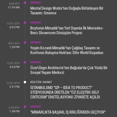
MİMARİ
ŞUB 6TH
11:39 AM
Mental Design Works’ten Doğayla Bütünleşen Bir
Tasarım: Greenox
MİMARİ
OCA 12TH
6:53 PM
Boytorun Mimarlık’tan Yurt Dışında İlk Mercedes-
Benz Showroom Dönüşüm Projesi
MİMARİ
NIS 16TH
1:29 PM
Yeşim Kozanlı Mimarlık’tan Çağdaş Tasarım ve
Konforun Buluşma Noktası: Elite World Kuşadası
MİMARİ
OCA 15TH
4:02 PM
Özer\Ürger Architects’ten Bağcılar’da Çok Yönlü Bir
Sosyal Yaşam Merkezi
KÜLTÜR-SANAT
OCA 14TH
3:37 PM
İSTANBULSMD “I2P – IDEA TO PRODUCT”
STÜDYOSUNDA ÜRETİLEN “ÖZ ELEŞTİRİ-SELF
CRITICISM” ENSTELASYONU ZİYARETE AÇILDI
MİMARİ
OCA 9TH
1:38 PM
“MİMARLIKTA BAŞARI, İŞ BİRLİĞİNDEN GEÇİYOR”