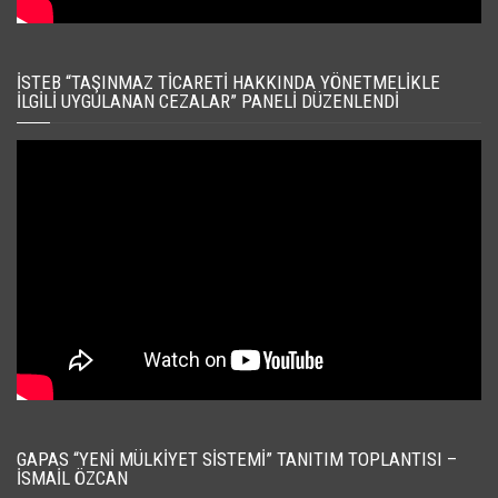
İSTEB “TAŞINMAZ TICARETI HAKKINDA YÖNETMELIKLE
İLGILI UYGULANAN CEZALAR” PANELI DÜZENLENDI
GAPAS “YENI MÜLKIYET SISTEMI” TANITIM TOPLANTISI –
İSMAIL ÖZCAN