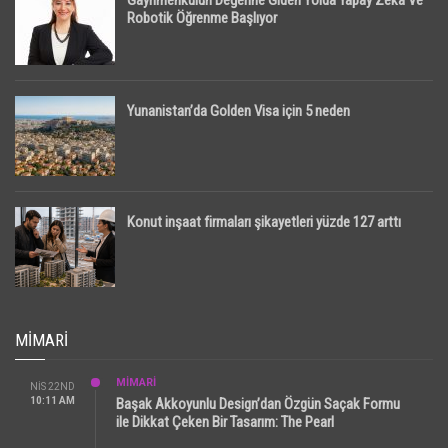
Gayrimenkulün Değerine Giden Yolda Yapay Zeka Ve
Robotik Öğrenme Başlıyor
Yunanistan’da Golden Visa için 5 neden
Konut inşaat firmaları şikayetleri yüzde 127 arttı
MIMARI
MİMARİ
NIS 22ND
10:11 AM
Başak Akkoyunlu Design’dan Özgün Saçak Formu
ile Dikkat Çeken Bir Tasarım: The Pearl