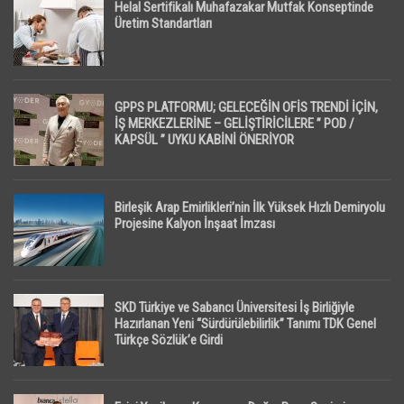
Helal Sertifikalı Muhafazakar Mutfak Konseptinde
Üretim Standartları
GPPS PLATFORMU; GELECEĞİN OFİS TRENDİ İÇİN,
İŞ MERKEZLERİNE – GELİŞTİRİCİLERE ” POD /
KAPSÜL ” UYKU KABİNİ ÖNERİYOR
Birleşik Arap Emirlikleri’nin İlk Yüksek Hızlı Demiryolu
Projesine Kalyon İnşaat İmzası
SKD Türkiye ve Sabancı Üniversitesi İş Birliğiyle
Hazırlanan Yeni “Sürdürülebilirlik” Tanımı TDK Genel
Türkçe Sözlük’e Girdi