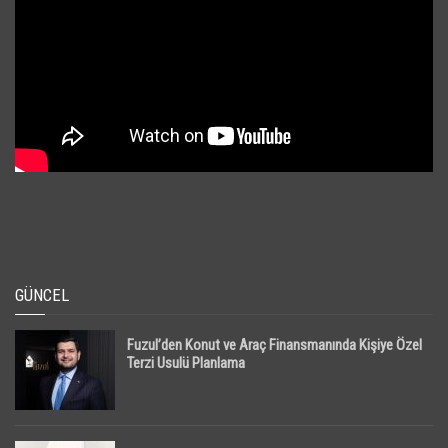
GÜNCEL
Fuzul’den Konut ve Araç Finansmanında Kişiye Özel
Terzi Usulü Planlama