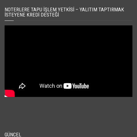
NOTERLERE TAPU İŞLEM YETKISI – YALITIM TAPTIRMAK
İSTEYENE KREDI DESTEĞI
GÜNCEL