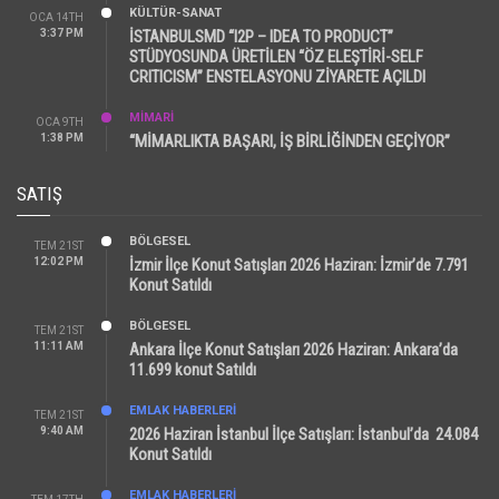
KÜLTÜR-SANAT
OCA 14TH
3:37 PM
İSTANBULSMD “I2P – IDEA TO PRODUCT”
STÜDYOSUNDA ÜRETİLEN “ÖZ ELEŞTİRİ-SELF
CRITICISM” ENSTELASYONU ZİYARETE AÇILDI
MİMARİ
OCA 9TH
1:38 PM
“MİMARLIKTA BAŞARI, İŞ BİRLİĞİNDEN GEÇİYOR”
SATIŞ
BÖLGESEL
TEM 21ST
12:02 PM
İzmir İlçe Konut Satışları 2026 Haziran: İzmir’de 7.791
Konut Satıldı
BÖLGESEL
TEM 21ST
11:11 AM
Ankara İlçe Konut Satışları 2026 Haziran: Ankara’da
11.699 konut Satıldı
EMLAK HABERLERI
TEM 21ST
9:40 AM
2026 Haziran İstanbul İlçe Satışları: İstanbul’da 24.084
Konut Satıldı
EMLAK HABERLERI