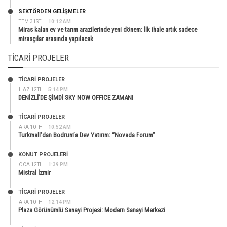
SEKTÖRDEN GELIŞMELER
TEM 31ST
10:12 AM
Miras kalan ev ve tarım arazilerinde yeni dönem: İlk ihale artık sadece
mirasçılar arasında yapılacak
TICARI PROJELER
TİCARİ PROJELER
HAZ 12TH
5:14 PM
DENİZLİ’DE ŞİMDİ SKY NOW OFFICE ZAMANI
TİCARİ PROJELER
ARA 10TH
10:52 AM
Turkmall’dan Bodrum’a Dev Yatırım: “Novada Forum”
KONUT PROJELERI
OCA 12TH
1:39 PM
Mistral İzmir
TİCARİ PROJELER
ARA 10TH
12:14 PM
Plaza Görünümlü Sanayi Projesi: Modern Sanayi Merkezi