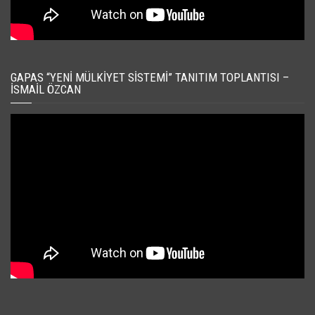
GAPAS “YENI MÜLKIYET SISTEMI” TANITIM TOPLANTISI –
İSMAIL ÖZCAN