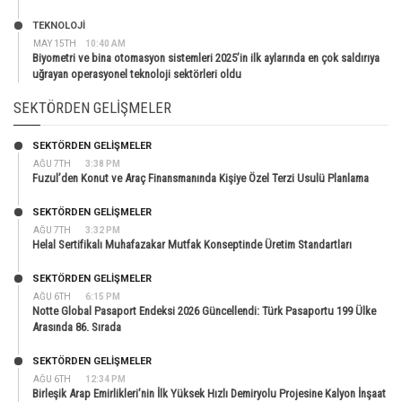
TEKNOLOJİ
MAY 15TH
10:40 AM
Biyometri ve bina otomasyon sistemleri 2025’in ilk aylarında en çok saldırıya
uğrayan operasyonel teknoloji sektörleri oldu
SEKTÖRDEN GELIŞMELER
SEKTÖRDEN GELIŞMELER
AĞU 7TH
3:38 PM
Fuzul’den Konut ve Araç Finansmanında Kişiye Özel Terzi Usulü Planlama
SEKTÖRDEN GELIŞMELER
AĞU 7TH
3:32 PM
Helal Sertifikalı Muhafazakar Mutfak Konseptinde Üretim Standartları
SEKTÖRDEN GELIŞMELER
AĞU 6TH
6:15 PM
Notte Global Pasaport Endeksi 2026 Güncellendi: Türk Pasaportu 199 Ülke
Arasında 86. Sırada
SEKTÖRDEN GELIŞMELER
AĞU 6TH
12:34 PM
Birleşik Arap Emirlikleri’nin İlk Yüksek Hızlı Demiryolu Projesine Kalyon İnşaat