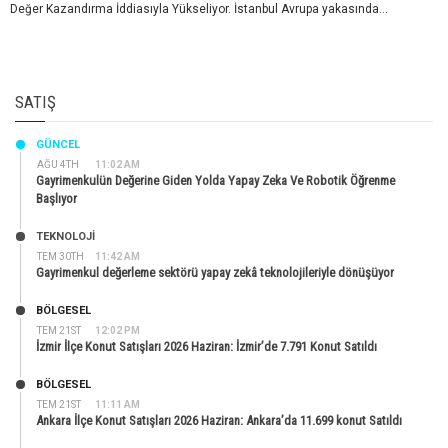
Değer Kazandırma İddiasıyla Yükseliyor. İstanbul Avrupa yakasında...
SATIŞ
GÜNCEL
AĞU 4TH
11:02 AM
Gayrimenkulün Değerine Giden Yolda Yapay Zeka Ve Robotik Öğrenme
Başlıyor
TEKNOLOJİ
TEM 30TH
11:42 AM
Gayrimenkul değerleme sektörü yapay zekâ teknolojileriyle dönüşüyor
BÖLGESEL
TEM 21ST
12:02 PM
İzmir İlçe Konut Satışları 2026 Haziran: İzmir’de 7.791 Konut Satıldı
BÖLGESEL
TEM 21ST
11:11 AM
Ankara İlçe Konut Satışları 2026 Haziran: Ankara’da 11.699 konut Satıldı