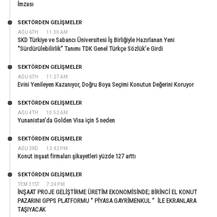
İmzası
SEKTÖRDEN GELIŞMELER
AĞU 6TH
11:30 AM
SKD Türkiye ve Sabancı Üniversitesi İş Birliğiyle Hazırlanan Yeni
“Sürdürülebilirlik” Tanımı TDK Genel Türkçe Sözlük’e Girdi
SEKTÖRDEN GELIŞMELER
AĞU 6TH
11:27 AM
Evini Yenileyen Kazanıyor, Doğru Boya Seçimi Konutun Değerini Koruyor
SEKTÖRDEN GELIŞMELER
AĞU 4TH
10:52 AM
Yunanistan’da Golden Visa için 5 neden
SEKTÖRDEN GELIŞMELER
AĞU 3RD
12:42 PM
Konut inşaat firmaları şikayetleri yüzde 127 arttı
SEKTÖRDEN GELIŞMELER
TEM 31ST
7:24 PM
İNŞAAT PROJE GELİŞTİRME ÜRETİM EKONOMİSİNDE; BİRİNCİ EL KONUT
PAZARINI GPPS PLATFORMU ” PİYASA GAYRİMENKUL ” İLE EKRANLARA
TAŞIYACAK