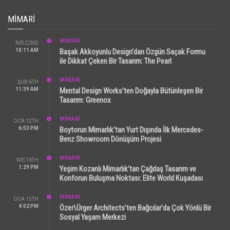
MIMARI
MİMARİ
NIS 22ND
10:11 AM
Başak Akkoyunlu Design’dan Özgün Saçak Formu
ile Dikkat Çeken Bir Tasarım: The Pearl
MİMARİ
ŞUB 6TH
11:39 AM
Mental Design Works’ten Doğayla Bütünleşen Bir
Tasarım: Greenox
MİMARİ
OCA 12TH
6:53 PM
Boytorun Mimarlık’tan Yurt Dışında İlk Mercedes-
Benz Showroom Dönüşüm Projesi
MİMARİ
NIS 16TH
1:29 PM
Yeşim Kozanlı Mimarlık’tan Çağdaş Tasarım ve
Konforun Buluşma Noktası: Elite World Kuşadası
MİMARİ
OCA 15TH
4:02 PM
Özer\Ürger Architects’ten Bağcılar’da Çok Yönlü Bir
Sosyal Yaşam Merkezi