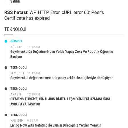
Satıldı
RSS hatası:
WP HTTP Error: cURL error 60: Peer's
Certificate has expired.
TEKNOLOJI
GÜNCEL
AĞU 4TH
11:02 AM
Gayrimenkulün Değerine Giden Yolda Yapay Zeka Ve Robotik Öğrenme
Başlıyor
TEKNOLOJİ
TEM 30TH
11:42 AM
Gayrimenkul değerleme sektörü yapay zekâ teknolojileriyle dönüşüyor
TEKNOLOJİ
ARA 8TH
12:29 PM
SİEMENS TÜRKİYE, BİNALARIN DİJİTALLEŞMESİNDEKİ UZMANLIĞINI
AVRUPA’YA TAŞIYOR
TEKNOLOJİ
KAS 19TH
9:50 AM
Living Now with Netatmo ile Evinizi Dilediğiniz Yerden Yönetin