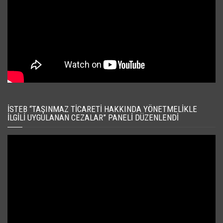
İSTEB “TAŞINMAZ TICARETI HAKKINDA YÖNETMELIKLE
İLGILI UYGULANAN CEZALAR” PANELI DÜZENLENDI