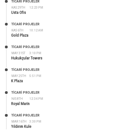
TİCARİ PROJELER
KAS 29TH
12:23 PM
Usta Ofis
TİCARİ PROJELER
KAS 6TH
10:12 AM
Gold Plaza
TİCARİ PROJELER
MAY 31ST
3:10 PM
Hukukçular Towers
TİCARİ PROJELER
MAY 25TH
5:51 PM
K Plaza
TİCARİ PROJELER
NIS 8TH
12:34 PM
Royal Marin
TİCARİ PROJELER
MAR 16TH
3:30 PM
Yıldırım Kule