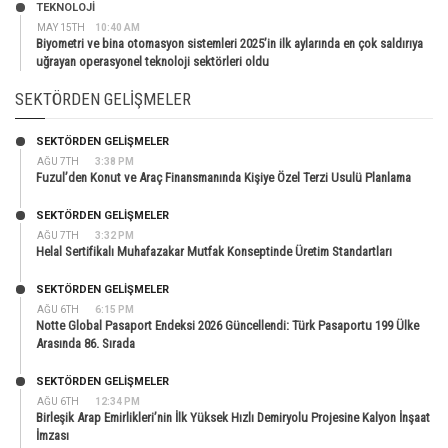
TEKNOLOJİ
MAY 15TH
10:40 AM
Biyometri ve bina otomasyon sistemleri 2025’in ilk aylarında en çok saldırıya
uğrayan operasyonel teknoloji sektörleri oldu
SEKTÖRDEN GELIŞMELER
SEKTÖRDEN GELIŞMELER
AĞU 7TH
3:38 PM
Fuzul’den Konut ve Araç Finansmanında Kişiye Özel Terzi Usulü Planlama
SEKTÖRDEN GELIŞMELER
AĞU 7TH
3:32 PM
Helal Sertifikalı Muhafazakar Mutfak Konseptinde Üretim Standartları
SEKTÖRDEN GELIŞMELER
AĞU 6TH
6:15 PM
Notte Global Pasaport Endeksi 2026 Güncellendi: Türk Pasaportu 199 Ülke
Arasında 86. Sırada
SEKTÖRDEN GELIŞMELER
AĞU 6TH
12:34 PM
Birleşik Arap Emirlikleri’nin İlk Yüksek Hızlı Demiryolu Projesine Kalyon İnşaat
İmzası