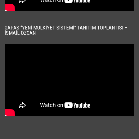
GAPAS “YENI MÜLKIYET SISTEMI” TANITIM TOPLANTISI –
İSMAIL ÖZCAN