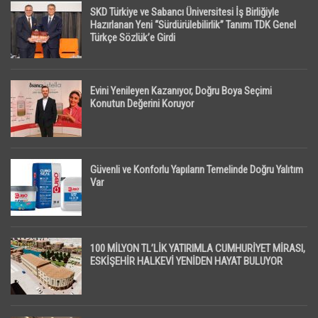
SKD Türkiye ve Sabancı Üniversitesi İş Birliğiyle
Hazırlanan Yeni “Sürdürülebilirlik” Tanımı TDK Genel
Türkçe Sözlük’e Girdi
Evini Yenileyen Kazanıyor, Doğru Boya Seçimi
Konutun Değerini Koruyor
Güvenli ve Konforlu Yapıların Temelinde Doğru Yalıtım
Var
100 MİLYON TL’LİK YATIRIMLA CUMHURİYET MİRASI,
ESKİŞEHİR HALKEVİ YENİDEN HAYAT BULUYOR