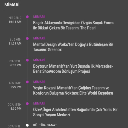
MIMARI
MİMARİ
NIS 22ND
10:11 AM
Başak Akkoyunlu Design’dan Özgün Saçak Formu
ile Dikkat Çeken Bir Tasarım: The Pearl
MİMARİ
ŞUB 6TH
11:39 AM
Mental Design Works’ten Doğayla Bütünleşen Bir
Tasarım: Greenox
MİMARİ
OCA 12TH
6:53 PM
Boytorun Mimarlık’tan Yurt Dışında İlk Mercedes-
Benz Showroom Dönüşüm Projesi
MİMARİ
NIS 16TH
1:29 PM
Yeşim Kozanlı Mimarlık’tan Çağdaş Tasarım ve
Konforun Buluşma Noktası: Elite World Kuşadası
MİMARİ
OCA 15TH
4:02 PM
Özer\Ürger Architects’ten Bağcılar’da Çok Yönlü Bir
Sosyal Yaşam Merkezi
KÜLTÜR-SANAT
OCA 14TH