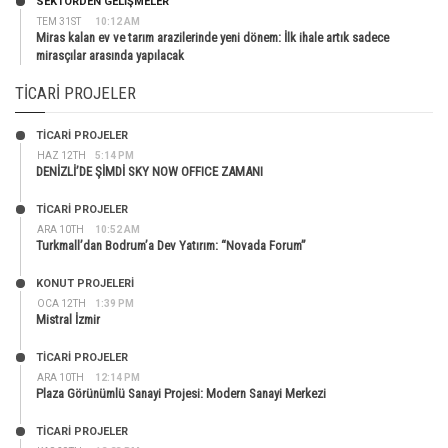
SEKTÖRDEN GELIŞMELER
TEM 31ST
10:12 AM
Miras kalan ev ve tarım arazilerinde yeni dönem: İlk ihale artık sadece
mirasçılar arasında yapılacak
TICARI PROJELER
TİCARİ PROJELER
HAZ 12TH
5:14 PM
DENİZLİ’DE ŞİMDİ SKY NOW OFFICE ZAMANI
TİCARİ PROJELER
ARA 10TH
10:52 AM
Turkmall’dan Bodrum’a Dev Yatırım: “Novada Forum”
KONUT PROJELERI
OCA 12TH
1:39 PM
Mistral İzmir
TİCARİ PROJELER
ARA 10TH
12:14 PM
Plaza Görünümlü Sanayi Projesi: Modern Sanayi Merkezi
TİCARİ PROJELER