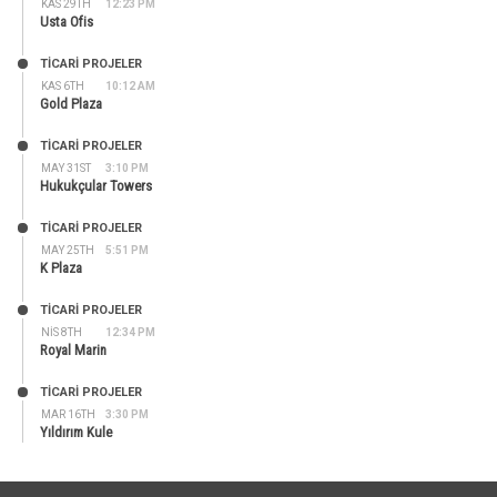
KAS 29TH
12:23 PM
Usta Ofis
TİCARİ PROJELER
KAS 6TH
10:12 AM
Gold Plaza
TİCARİ PROJELER
MAY 31ST
3:10 PM
Hukukçular Towers
TİCARİ PROJELER
MAY 25TH
5:51 PM
K Plaza
TİCARİ PROJELER
NIS 8TH
12:34 PM
Royal Marin
TİCARİ PROJELER
MAR 16TH
3:30 PM
Yıldırım Kule