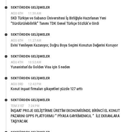
SEKTÖRDEN GELIŞMELER
AĞU 6TH
11:30 AM
SKD Türkiye ve Sabancı Üniversitesi İş Birliğiyle Hazırlanan Yeni
“Sürdürülebilirlik” Tanımı TDK Genel Türkçe Sözlük’e Girdi
SEKTÖRDEN GELIŞMELER
AĞU 6TH
11:27 AM
Evini Yenileyen Kazanıyor, Doğru Boya Seçimi Konutun Değerini Koruyor
SEKTÖRDEN GELIŞMELER
AĞU 4TH
10:52 AM
Yunanistan’da Golden Visa için 5 neden
SEKTÖRDEN GELIŞMELER
AĞU 3RD
12:42 PM
Konut inşaat firmaları şikayetleri yüzde 127 arttı
SEKTÖRDEN GELIŞMELER
TEM 31ST
7:24 PM
İNŞAAT PROJE GELİŞTİRME ÜRETİM EKONOMİSİNDE; BİRİNCİ EL KONUT
PAZARINI GPPS PLATFORMU ” PİYASA GAYRİMENKUL ” İLE EKRANLARA
TAŞIYACAK