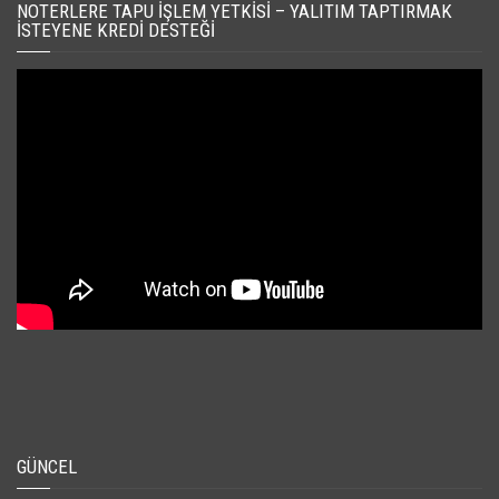
NOTERLERE TAPU İŞLEM YETKISI – YALITIM TAPTIRMAK
İSTEYENE KREDI DESTEĞI
GÜNCEL