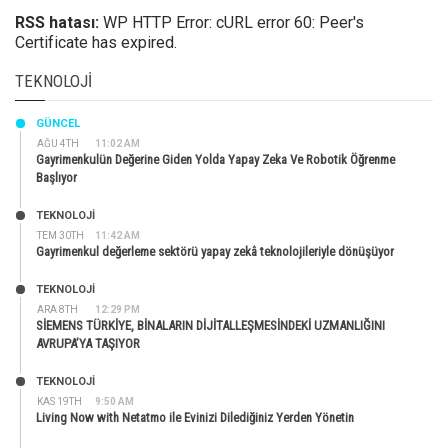
RSS hatası:
WP HTTP Error: cURL error 60: Peer's
Certificate has expired.
TEKNOLOJI
GÜNCEL
AĞU 4TH
11:02 AM
Gayrimenkulün Değerine Giden Yolda Yapay Zeka Ve Robotik Öğrenme
Başlıyor
TEKNOLOJİ
TEM 30TH
11:42 AM
Gayrimenkul değerleme sektörü yapay zekâ teknolojileriyle dönüşüyor
TEKNOLOJİ
ARA 8TH
12:29 PM
SİEMENS TÜRKİYE, BİNALARIN DİJİTALLEŞMESİNDEKİ UZMANLIĞINI
AVRUPA’YA TAŞIYOR
TEKNOLOJİ
KAS 19TH
9:50 AM
Living Now with Netatmo ile Evinizi Dilediğiniz Yerden Yönetin