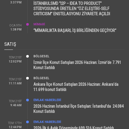
3:37 PM
İSTANBULSMD “I2P – IDEA TO PRODUCT”
STÜDYOSUNDA ÜRETİLEN “ÖZ ELEŞTİRİ-SELF
CRITICISM” ENSTELASYONU ZİYARETE AÇILDI
MİMARİ
OCA 9TH
1:38 PM
“MİMARLIKTA BAŞARI, İŞ BİRLİĞİNDEN GEÇİYOR”
SATIŞ
BÖLGESEL
TEM 21ST
12:02 PM
İzmir İlçe Konut Satışları 2026 Haziran: İzmir’de 7.791
Konut Satıldı
BÖLGESEL
TEM 21ST
11:11 AM
Ankara İlçe Konut Satışları 2026 Haziran: Ankara’da
11.699 konut Satıldı
EMLAK HABERLERI
TEM 21ST
9:40 AM
2026 Haziran İstanbul İlçe Satışları: İstanbul’da 24.084
Konut Satıldı
EMLAK HABERLERI
TEM 17TH
12:44 PM
2026 İlk 6 Aylık Döneminde 699.516 Konut Satıldı