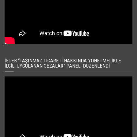
İSTEB “TAŞINMAZ TICARETI HAKKINDA YÖNETMELIKLE
İLGILI UYGULANAN CEZALAR” PANELI DÜZENLENDI