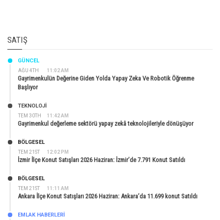
SATIŞ
GÜNCEL
AĞU 4TH
11:02 AM
Gayrimenkulün Değerine Giden Yolda Yapay Zeka Ve Robotik Öğrenme
Başlıyor
TEKNOLOJİ
TEM 30TH
11:42 AM
Gayrimenkul değerleme sektörü yapay zekâ teknolojileriyle dönüşüyor
BÖLGESEL
TEM 21ST
12:02 PM
İzmir İlçe Konut Satışları 2026 Haziran: İzmir’de 7.791 Konut Satıldı
BÖLGESEL
TEM 21ST
11:11 AM
Ankara İlçe Konut Satışları 2026 Haziran: Ankara’da 11.699 konut Satıldı
EMLAK HABERLERI