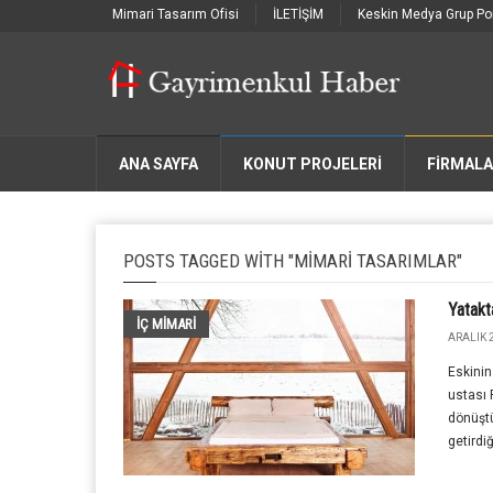
Mimari Tasarım Ofisi
İLETİŞİM
Keskin Medya Grup Por
ANA SAYFA
KONUT PROJELERİ
FIRMAL
POSTS TAGGED WITH "MIMARI TASARIMLAR"
Yatakt
İÇ MİMARİ
ARALIK 2
Eskinin
ustası
dönüştü
getirdiğ