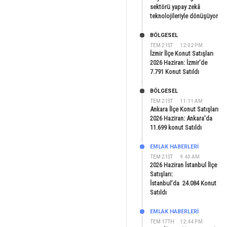
sektörü yapay zekâ
teknolojileriyle dönüşüyor
BÖLGESEL
TEM 21ST
12:02 PM
İzmir İlçe Konut Satışları
2026 Haziran: İzmir’de
7.791 Konut Satıldı
BÖLGESEL
TEM 21ST
11:11 AM
Ankara İlçe Konut Satışları
2026 Haziran: Ankara’da
11.699 konut Satıldı
EMLAK HABERLERI
TEM 21ST
9:40 AM
2026 Haziran İstanbul İlçe
Satışları:
İstanbul’da 24.084 Konut
Satıldı
EMLAK HABERLERI
TEM 17TH
12:44 PM