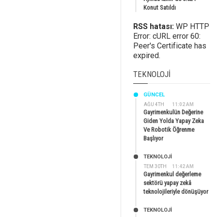
Konut Satıldı
RSS hatası:
WP HTTP
Error: cURL error 60:
Peer's Certificate has
expired.
TEKNOLOJI
GÜNCEL
AĞU 4TH
11:02 AM
Gayrimenkulün Değerine
Giden Yolda Yapay Zeka
Ve Robotik Öğrenme
Başlıyor
TEKNOLOJİ
TEM 30TH
11:42 AM
Gayrimenkul değerleme
sektörü yapay zekâ
teknolojileriyle dönüşüyor
TEKNOLOJİ