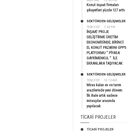
AĞU 3RD
12:42 PM
Konut inşaat firmaları
şikayetleri yüzde 127 arttı
SEKTÖRDEN GELIŞMELER
TEM 31ST
7:24 PM
İNŞAAT PROJE
GELİŞTİRME ÜRETİM
EKONOMİSİNDE; BİRİNCİ
EL KONUT PAZARINI GPPS
PLATFORMU ” PİYASA
GAYRİMENKUL ” İLE
EKRANLARA TAŞIYACAK
SEKTÖRDEN GELIŞMELER
TEM 31ST
10:12 AM
Miras kalan ev ve tarım
arazilerinde yeni dönem:
İlk ihale artık sadece
mirasçılar arasında
yapılacak
TICARI PROJELER
TİCARİ PROJELER