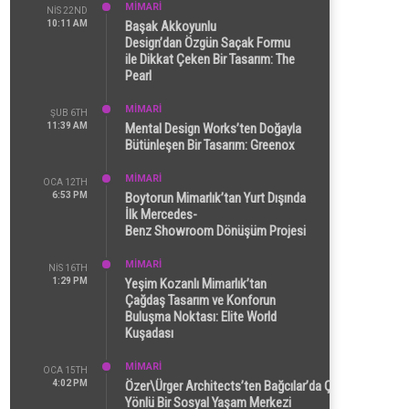
MİMARİ
NIS 22ND
10:11 AM
Başak Akkoyunlu
Design’dan Özgün Saçak Formu
ile Dikkat Çeken Bir Tasarım: The
Pearl
MİMARİ
ŞUB 6TH
11:39 AM
Mental Design Works’ten Doğayla
Bütünleşen Bir Tasarım: Greenox
MİMARİ
OCA 12TH
6:53 PM
Boytorun Mimarlık’tan Yurt Dışında
İlk Mercedes-
Benz Showroom Dönüşüm Projesi
MİMARİ
NIS 16TH
1:29 PM
Yeşim Kozanlı Mimarlık’tan
Çağdaş Tasarım ve Konforun
Buluşma Noktası: Elite World
Kuşadası
MİMARİ
OCA 15TH
4:02 PM
Özer\Ürger Architects’ten Bağcılar’da Çok
Yönlü Bir Sosyal Yaşam Merkezi