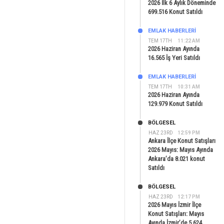
2026 İlk 6 Aylık Döneminde
699.516 Konut Satıldı
EMLAK HABERLERI
TEM 17TH
11:22 AM
2026 Haziran Ayında
16.565 İş Yeri Satıldı
EMLAK HABERLERI
TEM 17TH
10:31 AM
2026 Haziran Ayında
129.979 Konut Satıldı
BÖLGESEL
HAZ 23RD
12:59 PM
Ankara İlçe Konut Satışları
2026 Mayıs: Mayıs Ayında
Ankara’da 8.021 konut
Satıldı
BÖLGESEL
HAZ 23RD
12:17 PM
2026 Mayıs İzmir İlçe
Konut Satışları: Mayıs
Ayında İzmir’de 5.624