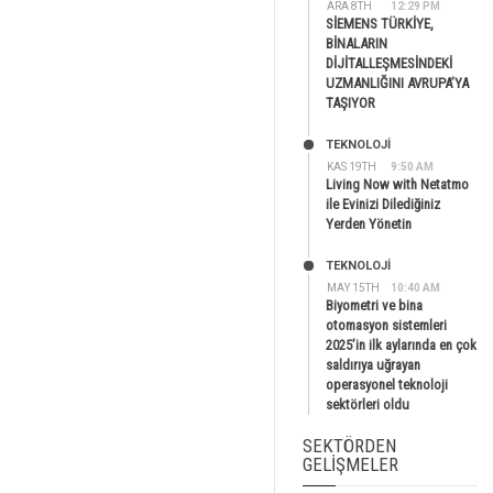
ARA 8TH
12:29 PM
SİEMENS TÜRKİYE,
BİNALARIN
DİJİTALLEŞMESİNDEKİ
UZMANLIĞINI AVRUPA’YA
TAŞIYOR
TEKNOLOJİ
KAS 19TH
9:50 AM
Living Now with Netatmo
ile Evinizi Dilediğiniz
Yerden Yönetin
TEKNOLOJİ
MAY 15TH
10:40 AM
Biyometri ve bina
otomasyon sistemleri
2025’in ilk aylarında en çok
saldırıya uğrayan
operasyonel teknoloji
sektörleri oldu
SEKTÖRDEN
GELIŞMELER