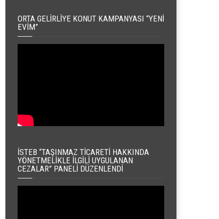
ORTA GELIRLIYE KONUT KAMPANYASI “YENI
EVIM”
İSTEB “TAŞINMAZ TICARETI HAKKINDA
YÖNETMELIKLE İLGILI UYGULANAN
CEZALAR” PANELI DÜZENLENDI