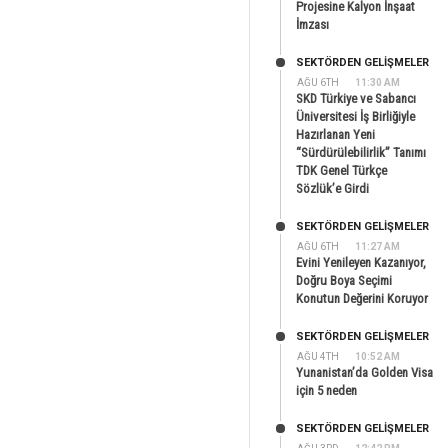
Projesine Kalyon İnşaat
İmzası
SEKTÖRDEN GELIŞMELER
AĞU 6TH
11:30 AM
SKD Türkiye ve Sabancı
Üniversitesi İş Birliğiyle
Hazırlanan Yeni
“Sürdürülebilirlik” Tanımı
TDK Genel Türkçe
Sözlük’e Girdi
SEKTÖRDEN GELIŞMELER
AĞU 6TH
11:27 AM
Evini Yenileyen Kazanıyor,
Doğru Boya Seçimi
Konutun Değerini Koruyor
SEKTÖRDEN GELIŞMELER
AĞU 4TH
10:52 AM
Yunanistan’da Golden Visa
için 5 neden
SEKTÖRDEN GELIŞMELER