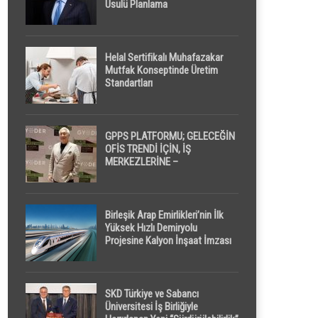
Usulü Planlama
Helal Sertifikalı Muhafazakar
Mutfak Konseptinde Üretim
Standartları
GPPS PLATFORMU; GELECEĞİN
OFİS TRENDİ İÇİN, İŞ
MERKEZLERİNE –
GELİŞTİRİCİLERE ” POD /
KAPSÜL ” UYKU KABİNİ
ÖNERİYOR
Birleşik Arap Emirlikleri’nin İlk
Yüksek Hızlı Demiryolu
Projesine Kalyon İnşaat İmzası
SKD Türkiye ve Sabancı
Üniversitesi İş Birliğiyle