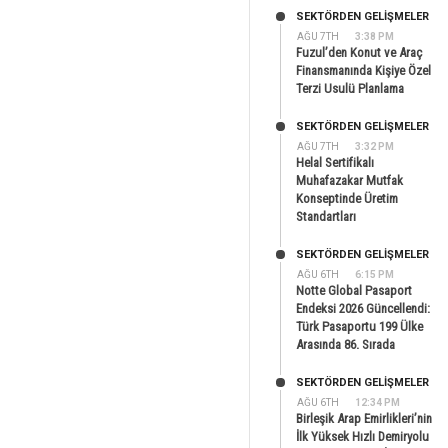
SEKTÖRDEN GELIŞMELER
AĞU 7TH
3:38 PM
Fuzul’den Konut ve Araç
Finansmanında Kişiye Özel
Terzi Usulü Planlama
SEKTÖRDEN GELIŞMELER
AĞU 7TH
3:32 PM
Helal Sertifikalı
Muhafazakar Mutfak
Konseptinde Üretim
Standartları
SEKTÖRDEN GELIŞMELER
AĞU 6TH
6:15 PM
Notte Global Pasaport
Endeksi 2026 Güncellendi:
Türk Pasaportu 199 Ülke
Arasında 86. Sırada
SEKTÖRDEN GELIŞMELER
AĞU 6TH
12:34 PM
Birleşik Arap Emirlikleri’nin
İlk Yüksek Hızlı Demiryolu