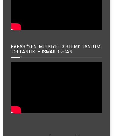
GAPAS “YENI MÜLKIYET SISTEMI” TANITIM
TOPLANTISI – İSMAIL ÖZCAN