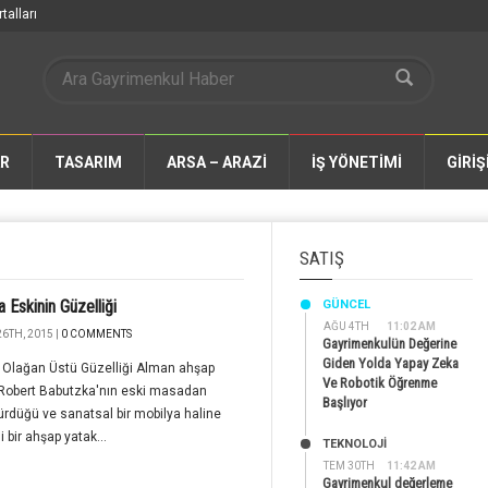
talları
AR
TASARIM
ARSA – ARAZİ
İŞ YÖNETİMİ
GİRİŞ
SATIŞ
a Eskinin Güzelliği
GÜNCEL
AĞU 4TH
11:02 AM
6TH, 2015 |
0 COMMENTS
Gayrimenkulün Değerine
Giden Yolda Yapay Zeka
 Olağan Üstü Güzelliği Alman ahşap
Ve Robotik Öğrenme
 Robert Babutzka'nın eski masadan
Başlıyor
rdüğü ve sanatsal bir mobilya haline
i bir ahşap yatak...
TEKNOLOJİ
TEM 30TH
11:42 AM
Gayrimenkul değerleme