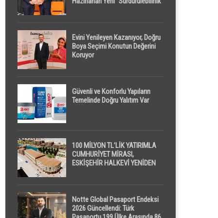
Hazırlanan Yeni “Sürdürülebilirlik”
Tanımı TDK Genel Türkçe
Sözlük’e Girdi
Evini Yenileyen Kazanıyor, Doğru
Boya Seçimi Konutun Değerini
Koruyor
Güvenli ve Konforlu Yapıların
Temelinde Doğru Yalıtım Var
100 MİLYON TL’LİK YATIRIMLA
CUMHURİYET MİRASI,
ESKİŞEHİR HALKEVİ YENİDEN
HAYAT BULUYOR
Notte Global Pasaport Endeksi
2026 Güncellendi: Türk
Pasaportu 199 Ülke Arasında 86.