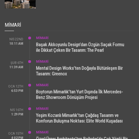
MIMARI
MİMARİ
NIS 22ND
10:11 AM
Başak Akkoyunlu Design’dan Özgün Saçak Formu
ile Dikkat Çeken Bir Tasarım: The Pearl
MİMARİ
ŞUB 6TH
11:39 AM
Mental Design Works’ten Doğayla Bütünleşen Bir
Tasarım: Greenox
MİMARİ
OCA 12TH
6:53 PM
Boytorun Mimarlık’tan Yurt Dışında İlk Mercedes-
Benz Showroom Dönüşüm Projesi
MİMARİ
NIS 16TH
1:29 PM
Yeşim Kozanlı Mimarlık’tan Çağdaş Tasarım ve
Konforun Buluşma Noktası: Elite World Kuşadası
MİMARİ
OCA 15TH
4:02 PM
Özer\Ürger Architects’ten Bağcılar’da Çok Yönlü Bir