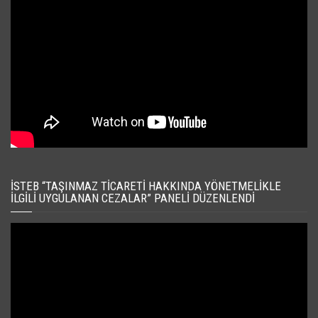
İSTEB “TAŞINMAZ TICARETI HAKKINDA YÖNETMELIKLE
İLGILI UYGULANAN CEZALAR” PANELI DÜZENLENDI