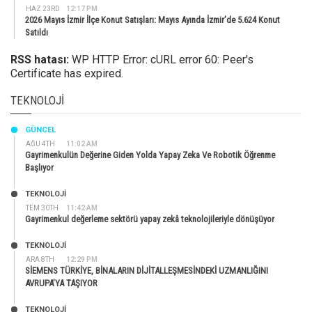
HAZ 23RD
12:17 PM
2026 Mayıs İzmir İlçe Konut Satışları: Mayıs Ayında İzmir’de 5.624 Konut
Satıldı
RSS hatası:
WP HTTP Error: cURL error 60: Peer's
Certificate has expired.
TEKNOLOJI
GÜNCEL
AĞU 4TH
11:02 AM
Gayrimenkulün Değerine Giden Yolda Yapay Zeka Ve Robotik Öğrenme
Başlıyor
TEKNOLOJİ
TEM 30TH
11:42 AM
Gayrimenkul değerleme sektörü yapay zekâ teknolojileriyle dönüşüyor
TEKNOLOJİ
ARA 8TH
12:29 PM
SİEMENS TÜRKİYE, BİNALARIN DİJİTALLEŞMESİNDEKİ UZMANLIĞINI
AVRUPA’YA TAŞIYOR
TEKNOLOJİ