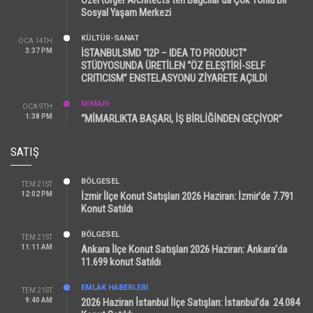
Sosyal Yaşam Merkezi
KÜLTÜR-SANAT
OCA 14TH
3:37 PM
İSTANBULSMD “I2P – IDEA TO PRODUCT”
STÜDYOSUNDA ÜRETİLEN “ÖZ ELEŞTİRİ-SELF
CRITICISM” ENSTELASYONU ZİYARETE AÇILDI
MİMARİ
OCA 9TH
1:38 PM
“MİMARLIKTA BAŞARI, İŞ BİRLİĞİNDEN GEÇİYOR”
SATIŞ
BÖLGESEL
TEM 21ST
12:02 PM
İzmir İlçe Konut Satışları 2026 Haziran: İzmir’de 7.791
Konut Satıldı
BÖLGESEL
TEM 21ST
11:11 AM
Ankara İlçe Konut Satışları 2026 Haziran: Ankara’da
11.699 konut Satıldı
EMLAK HABERLERI
TEM 21ST
9:40 AM
2026 Haziran İstanbul İlçe Satışları: İstanbul’da 24.084