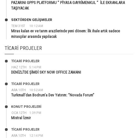
PAZARINI GPPS PLATFORMU ” PİYASA GAYRİMENKUL ” İLE EKRANLARA
TAŞIYACAK
SEKTÖRDEN GELIŞMELER
TEM 31ST
10:12 AM
Miras kalan ev ve tarım arazilerinde yeni dönem: İlk ihale artık sadece
mirasçılar arasında yapılacak
TICARI PROJELER
TİCARİ PROJELER
HAZ 12TH
5:14 PM
DENİZLİ’DE ŞİMDİ SKY NOW OFFICE ZAMANI
TİCARİ PROJELER
ARA 10TH
10:52 AM
Turkmall’dan Bodrum’a Dev Yatırım: “Novada Forum”
KONUT PROJELERI
OCA 12TH
1:39 PM
Mistral İzmir
TİCARİ PROJELER
ARA 10TH
12:14 PM