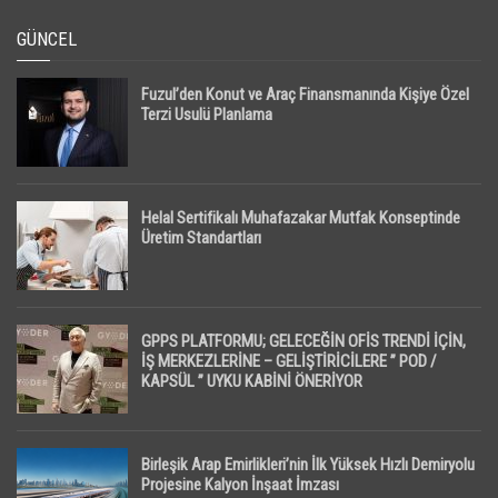
GÜNCEL
Fuzul’den Konut ve Araç Finansmanında Kişiye Özel
Terzi Usulü Planlama
Helal Sertifikalı Muhafazakar Mutfak Konseptinde
Üretim Standartları
GPPS PLATFORMU; GELECEĞİN OFİS TRENDİ İÇİN,
İŞ MERKEZLERİNE – GELİŞTİRİCİLERE ” POD /
KAPSÜL ” UYKU KABİNİ ÖNERİYOR
Birleşik Arap Emirlikleri’nin İlk Yüksek Hızlı Demiryolu
Projesine Kalyon İnşaat İmzası