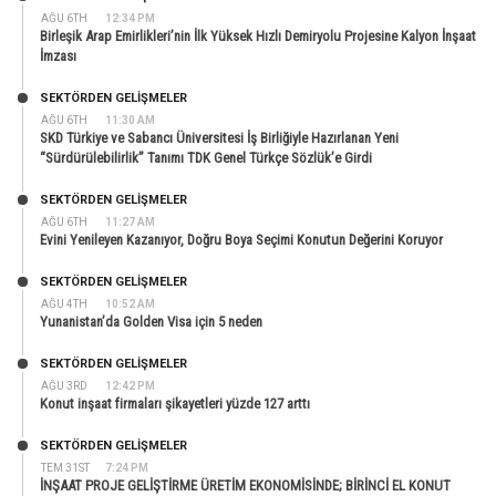
AĞU 6TH
12:34 PM
Birleşik Arap Emirlikleri’nin İlk Yüksek Hızlı Demiryolu Projesine Kalyon İnşaat
İmzası
SEKTÖRDEN GELIŞMELER
AĞU 6TH
11:30 AM
SKD Türkiye ve Sabancı Üniversitesi İş Birliğiyle Hazırlanan Yeni
“Sürdürülebilirlik” Tanımı TDK Genel Türkçe Sözlük’e Girdi
SEKTÖRDEN GELIŞMELER
AĞU 6TH
11:27 AM
Evini Yenileyen Kazanıyor, Doğru Boya Seçimi Konutun Değerini Koruyor
SEKTÖRDEN GELIŞMELER
AĞU 4TH
10:52 AM
Yunanistan’da Golden Visa için 5 neden
SEKTÖRDEN GELIŞMELER
AĞU 3RD
12:42 PM
Konut inşaat firmaları şikayetleri yüzde 127 arttı
SEKTÖRDEN GELIŞMELER
TEM 31ST
7:24 PM
İNŞAAT PROJE GELİŞTİRME ÜRETİM EKONOMİSİNDE; BİRİNCİ EL KONUT