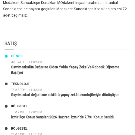
Modakent Sancaktepe Konakları MOdakent inşaat tarafından İstanbul
Sancaktepe'de hayata geçirilen Modakent Sancaktepe Konakları projesi 72
adet bağımsız...
SATIŞ
GÜNCEL
AĞU 4TH
11:02 AM
Gayrimenkulün Değerine Giden Yolda Yapay Zeka Ve Robotik Öğrenme
Başlıyor
TEKNOLOJİ
TEM 30TH
11:42 AM
Gayrimenkul değerleme sektörü yapay zekâ teknolojileriyle dönüşüyor
BÖLGESEL
TEM 21ST
12:02 PM
İzmir İlçe Konut Satışları 2026 Haziran: İzmir’de 7.791 Konut Satıldı
BÖLGESEL
TEM 21ST
11:11 AM