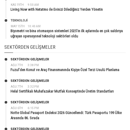
KAS 19TH
9:50 AM
Living Now with Netatmo ile Evinizi Dilediğiniz Yerden Yönetin
TEKNOLOJİ
MAY 15TH
10:40 AM
Biyometri ve bina otomasyon sistemleri 2025’in ilk aylarında en çok saldırıya
uğrayan operasyonel teknoloji sektörleri oldu
SEKTÖRDEN GELIŞMELER
SEKTÖRDEN GELIŞMELER
AĞU 7TH
3:38 PM
Fuzul’den Konut ve Araç Finansmanında Kişiye Özel Terzi Usulü Planlama
SEKTÖRDEN GELIŞMELER
AĞU 7TH
3:32 PM
Helal Sertifikalı Muhafazakar Mutfak Konseptinde Üretim Standartları
SEKTÖRDEN GELIŞMELER
AĞU 6TH
6:15 PM
Notte Global Pasaport Endeksi 2026 Güncellendi: Türk Pasaportu 199 Ülke
Arasında 86. Sırada
SEKTÖRDEN GELIŞMELER