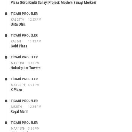
Plaza Görünümlü Sanayi Projesi: Modern Sanayi Merkezi
TİCARİ PROJELER
KAS 29TH
12:23 PM
Usta Ofis
TİCARİ PROJELER
KAS 6TH
10:12 AM
Gold Plaza
TİCARİ PROJELER
MAY 31ST
3:10 PM
Hukukçular Towers
TİCARİ PROJELER
MAY 25TH
5:51 PM
K Plaza
TİCARİ PROJELER
NIS 8TH
12:34 PM
Royal Marin
TİCARİ PROJELER
MAR 16TH
3:30 PM