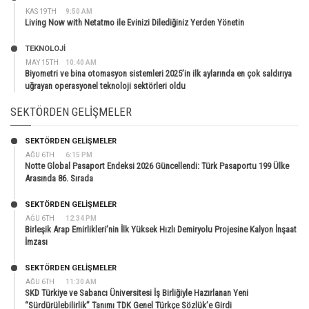
KAS 19TH
9:50 AM
Living Now with Netatmo ile Evinizi Dilediğiniz Yerden Yönetin
TEKNOLOJİ
MAY 15TH
10:40 AM
Biyometri ve bina otomasyon sistemleri 2025’in ilk aylarında en çok saldırıya
uğrayan operasyonel teknoloji sektörleri oldu
SEKTÖRDEN GELIŞMELER
SEKTÖRDEN GELIŞMELER
AĞU 6TH
6:15 PM
Notte Global Pasaport Endeksi 2026 Güncellendi: Türk Pasaportu 199 Ülke
Arasında 86. Sırada
SEKTÖRDEN GELIŞMELER
AĞU 6TH
12:34 PM
Birleşik Arap Emirlikleri’nin İlk Yüksek Hızlı Demiryolu Projesine Kalyon İnşaat
İmzası
SEKTÖRDEN GELIŞMELER
AĞU 6TH
11:30 AM
SKD Türkiye ve Sabancı Üniversitesi İş Birliğiyle Hazırlanan Yeni
“Sürdürülebilirlik” Tanımı TDK Genel Türkçe Sözlük’e Girdi