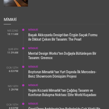
MIMARI
MİMARİ
NIS 22ND
10:11 AM
Başak Akkoyunlu Design’dan Özgün Saçak Formu
ile Dikkat Çeken Bir Tasarım: The Pearl
MİMARİ
ŞUB 6TH
11:39 AM
Mental Design Works’ten Doğayla Bütünleşen Bir
Tasarım: Greenox
MİMARİ
OCA 12TH
6:53 PM
Boytorun Mimarlık’tan Yurt Dışında İlk Mercedes-
Benz Showroom Dönüşüm Projesi
MİMARİ
NIS 16TH
1:29 PM
Yeşim Kozanlı Mimarlık’tan Çağdaş Tasarım ve
Konforun Buluşma Noktası: Elite World Kuşadası
MİMARİ
OCA 15TH
4:02 PM
Özer\Ürger Architects’ten Bağcılar’da Çok Yönlü Bir