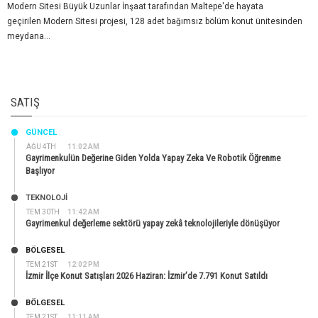
Modern Sitesi Büyük Uzunlar İnşaat tarafından Maltepe'de hayata
geçirilen Modern Sitesi projesi, 128 adet bağımsız bölüm konut ünitesinden
meydana...
SATIŞ
GÜNCEL
AĞU 4TH
11:02 AM
Gayrimenkulün Değerine Giden Yolda Yapay Zeka Ve Robotik Öğrenme
Başlıyor
TEKNOLOJİ
TEM 30TH
11:42 AM
Gayrimenkul değerleme sektörü yapay zekâ teknolojileriyle dönüşüyor
BÖLGESEL
TEM 21ST
12:02 PM
İzmir İlçe Konut Satışları 2026 Haziran: İzmir’de 7.791 Konut Satıldı
BÖLGESEL
TEM 21ST
11:11 AM