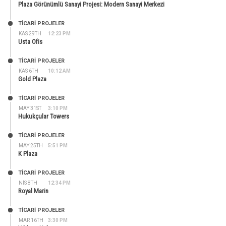
Plaza Görünümlü Sanayi Projesi: Modern Sanayi Merkezi
TİCARİ PROJELER
KAS 29TH
12:23 PM
Usta Ofis
TİCARİ PROJELER
KAS 6TH
10:12 AM
Gold Plaza
TİCARİ PROJELER
MAY 31ST
3:10 PM
Hukukçular Towers
TİCARİ PROJELER
MAY 25TH
5:51 PM
K Plaza
TİCARİ PROJELER
NIS 8TH
12:34 PM
Royal Marin
TİCARİ PROJELER
MAR 16TH
3:30 PM