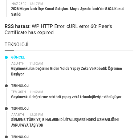
HAZ 23RD
12:17 PM
2026 Mayıs İzmir İlçe Konut Satışları: Mayıs Ayında İzmir’de 5.624 Konut
Satıldı
RSS hatası:
WP HTTP Error: cURL error 60: Peer's
Certificate has expired.
TEKNOLOJI
GÜNCEL
AĞU 4TH
11:02 AM
Gayrimenkulün Değerine Giden Yolda Yapay Zeka Ve Robotik Öğrenme
Başlıyor
TEKNOLOJİ
TEM 30TH
11:42 AM
Gayrimenkul değerleme sektörü yapay zekâ teknolojileriyle dönüşüyor
TEKNOLOJİ
ARA 8TH
12:29 PM
SİEMENS TÜRKİYE, BİNALARIN DİJİTALLEŞMESİNDEKİ UZMANLIĞINI
AVRUPA’YA TAŞIYOR
TEKNOLOJİ