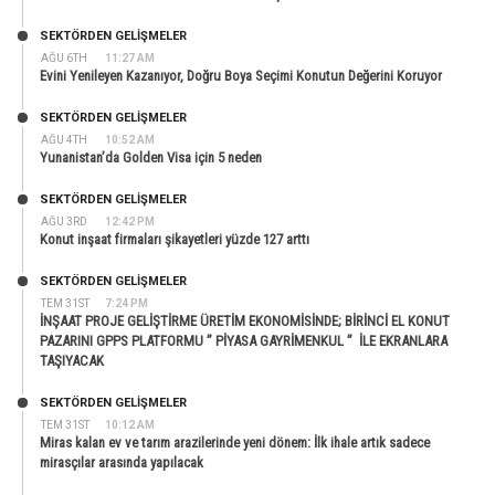
SEKTÖRDEN GELIŞMELER
AĞU 6TH
11:27 AM
Evini Yenileyen Kazanıyor, Doğru Boya Seçimi Konutun Değerini Koruyor
SEKTÖRDEN GELIŞMELER
AĞU 4TH
10:52 AM
Yunanistan’da Golden Visa için 5 neden
SEKTÖRDEN GELIŞMELER
AĞU 3RD
12:42 PM
Konut inşaat firmaları şikayetleri yüzde 127 arttı
SEKTÖRDEN GELIŞMELER
TEM 31ST
7:24 PM
İNŞAAT PROJE GELİŞTİRME ÜRETİM EKONOMİSİNDE; BİRİNCİ EL KONUT
PAZARINI GPPS PLATFORMU ” PİYASA GAYRİMENKUL ” İLE EKRANLARA
TAŞIYACAK
SEKTÖRDEN GELIŞMELER
TEM 31ST
10:12 AM
Miras kalan ev ve tarım arazilerinde yeni dönem: İlk ihale artık sadece
mirasçılar arasında yapılacak