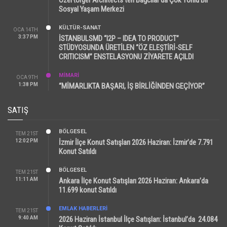
Sosyal Yaşam Merkezi
KÜLTÜR-SANAT
OCA 14TH
3:37 PM
İSTANBULSMD “I2P – IDEA TO PRODUCT”
STÜDYOSUNDA ÜRETİLEN “ÖZ ELEŞTİRİ-SELF
CRITICISM” ENSTELASYONU ZİYARETE AÇILDI
MİMARİ
OCA 9TH
1:38 PM
“MİMARLIKTA BAŞARI, İŞ BİRLİĞİNDEN GEÇİYOR”
SATIŞ
BÖLGESEL
TEM 21ST
12:02 PM
İzmir İlçe Konut Satışları 2026 Haziran: İzmir’de 7.791
Konut Satıldı
BÖLGESEL
TEM 21ST
11:11 AM
Ankara İlçe Konut Satışları 2026 Haziran: Ankara’da
11.699 konut Satıldı
EMLAK HABERLERI
TEM 21ST
9:40 AM
2026 Haziran İstanbul İlçe Satışları: İstanbul’da 24.084