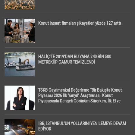
Konut inşaat firmaları şikayetleri yüzde 127 arttı
HALİÇ’TE 2019’DAN BU YANA 240 BİN 500
METREKÜP ÇAMUR TEMİZLENDİ
TSKB Gayrimenkul Değerleme “Bir Bakışta Konut
Piyasası 2026 İlk Yarıyıl” Araştırması: Konut
Piyasasında Dengeli Görünüm Sürerken, İlk El ve
İpotekli Satışlarda Sınırlı Toparlanma Dikkat Çekti
İBB, İSTANBUL’UN YOLLARINI YENİLEMEYE DEVAM
EDİYOR