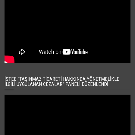
İSTEB “TAŞINMAZ TICARETI HAKKINDA YÖNETMELIKLE
İLGILI UYGULANAN CEZALAR” PANELI DÜZENLENDI