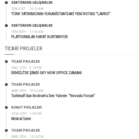
SEKTÖRDEN GELIŞMELER
TEM 31ST
10:10 AM
TÜRK YATIRIMCININ YUNANİSTAN’DAKİ YENİ ROTASI “LAVRIO”
SEKTÖRDEN GELIŞMELER
TEM 30TH
11:03 AM
PLATFORMLAR HAYAT KURTARIYOR
TICARI PROJELER
TİCARİ PROJELER
HAZ 12TH
5:14 PM
DENİZLİ’DE ŞİMDİ SKY NOW OFFICE ZAMANI
TİCARİ PROJELER
ARA 10TH
10:52 AM
Turkmall’dan Bodrum’a Dev Yatırım: “Novada Forum”
KONUT PROJELERI
OCA 12TH
1:39 PM
Mistral İzmir
TİCARİ PROJELER
ARA 10TH
12:14 PM