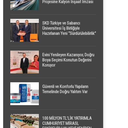
Projesine Kalyon İnşaat İmzası
SKD Türkiye ve Sabancı
Üniversitesi İş Birliğiyle
Hazırlanan Yeni “Sürdürülebilirlik”
Tanımı TDK Genel Türkçe
Sözlük’e Girdi
Evini Yenileyen Kazanıyor, Doğru
Boya Seçimi Konutun Değerini
Koruyor
Güvenli ve Konforlu Yapıların
Temelinde Doğru Yalıtım Var
100 MİLYON TL’LİK YATIRIMLA
CUMHURİYET MİRASI,