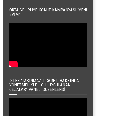
ORTA GELIRLIYE KONUT KAMPANYASI “YENI
EVIM”
İSTEB “TAŞINMAZ TICARETI HAKKINDA
YÖNETMELIKLE İLGILI UYGULANAN
CEZALAR” PANELI DÜZENLENDI