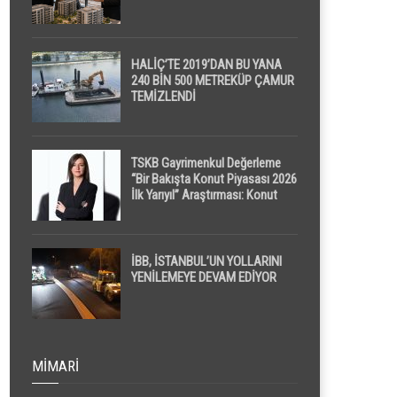
HALİÇ’TE 2019’DAN BU YANA
240 BİN 500 METREKÜP ÇAMUR
TEMİZLENDİ
TSKB Gayrimenkul Değerleme
“Bir Bakışta Konut Piyasası 2026
İlk Yarıyıl” Araştırması: Konut
Piyasasında Dengeli Görünüm
Sürerken, İlk El ve İpotekli
Satışlarda Sınırlı Toparlanma
Dikkat Çekti
İBB, İSTANBUL’UN YOLLARINI
YENİLEMEYE DEVAM EDİYOR
MIMARI