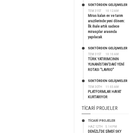
SEKTÖRDEN GELIŞMELER
TEM 31ST
10:12 AM
Miras kalan ev ve tarım
arazilerinde yeni dönem:
İlk ihale artık sadece
mirasçılar arasında
yapılacak
SEKTÖRDEN GELIŞMELER
TEM 31ST
10:10 AM
TÜRK YATIRIMCININ
YUNANİSTAN’DAKİ YENİ
ROTASI “LAVRIO”
SEKTÖRDEN GELIŞMELER
TEM 30TH
11:03 AM
PLATFORMLAR HAYAT
KURTARIYOR
TICARI PROJELER
TİCARİ PROJELER
HAZ 12TH
5:14 PM
DENİZLİ’DE ŞİMDİ SKY