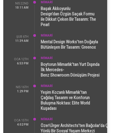
MİMARİ
NIS 22ND
10:11 AM
Başak Akkoyunlu
Design’dan Özgün Saçak Formu
ile Dikkat Çeken Bir Tasarım: The
Pearl
MİMARİ
ŞUB 6TH
11:39 AM
Mental Design Works’ten Doğayla
Bütünleşen Bir Tasarım: Greenox
MİMARİ
OCA 12TH
6:53 PM
Boytorun Mimarlık’tan Yurt Dışında
İlk Mercedes-
Benz Showroom Dönüşüm Projesi
MİMARİ
NIS 16TH
1:29 PM
Yeşim Kozanlı Mimarlık’tan
Çağdaş Tasarım ve Konforun
Buluşma Noktası: Elite World
Kuşadası
MİMARİ
OCA 15TH
4:02 PM
Özer\Ürger Architects’ten Bağcılar’da Çok
Yönlü Bir Sosyal Yaşam Merkezi