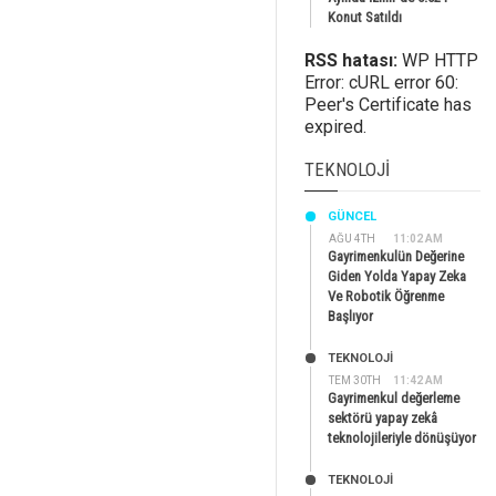
Konut Satıldı
RSS hatası:
WP HTTP
Error: cURL error 60:
Peer's Certificate has
expired.
TEKNOLOJI
GÜNCEL
AĞU 4TH
11:02 AM
Gayrimenkulün Değerine
Giden Yolda Yapay Zeka
Ve Robotik Öğrenme
Başlıyor
TEKNOLOJİ
TEM 30TH
11:42 AM
Gayrimenkul değerleme
sektörü yapay zekâ
teknolojileriyle dönüşüyor
TEKNOLOJİ