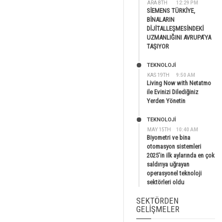
ARA 8TH
12:29 PM
SİEMENS TÜRKİYE,
BİNALARIN
DİJİTALLEŞMESİNDEKİ
UZMANLIĞINI AVRUPA’YA
TAŞIYOR
TEKNOLOJİ
KAS 19TH
9:50 AM
Living Now with Netatmo
ile Evinizi Dilediğiniz
Yerden Yönetin
TEKNOLOJİ
MAY 15TH
10:40 AM
Biyometri ve bina
otomasyon sistemleri
2025’in ilk aylarında en çok
saldırıya uğrayan
operasyonel teknoloji
sektörleri oldu
SEKTÖRDEN
GELIŞMELER