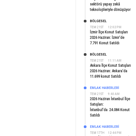
sektörü yapay zekâ
teknolojileriyle dönüşüyor
BÖLGESEL
TEM 21ST
12:02 PM
İzmir İlçe Konut Satışları
2026 Haziran: İzmir’de
7.791 Konut Satıldı
BÖLGESEL
TEM 21ST
11:11 AM
Ankara İlçe Konut Satışları
2026 Haziran: Ankara’da
11.699 konut Satıldı
EMLAK HABERLERI
TEM 21ST
9:40 AM
2026 Haziran İstanbul İlçe
Satışları:
İstanbul’da 24.084 Konut
Satıldı
EMLAK HABERLERI
TEM 17TH
12:44 PM