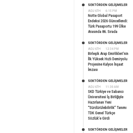
SEKTÖRDEN GELIŞMELER
AĞU 6TH
6:15 PM
Notte Global Pasaport
Endeksi 2026 Güncellendi:
Türk Pasaportu 199 Ülke
Arasında 86. Sırada
SEKTÖRDEN GELIŞMELER
AĞU 6TH
12:34 PM
Birleşik Arap Emirlikleri’nin
İlk Yüksek Hızlı Demiryolu
Projesine Kalyon İnşaat
İmzası
SEKTÖRDEN GELIŞMELER
AĞU 6TH
11:30 AM
SKD Türkiye ve Sabancı
Üniversitesi İş Birliğiyle
Hazırlanan Yeni
“Sürdürülebilirlik” Tanımı
TDK Genel Türkçe
Sözlük’e Girdi
SEKTÖRDEN GELIŞMELER