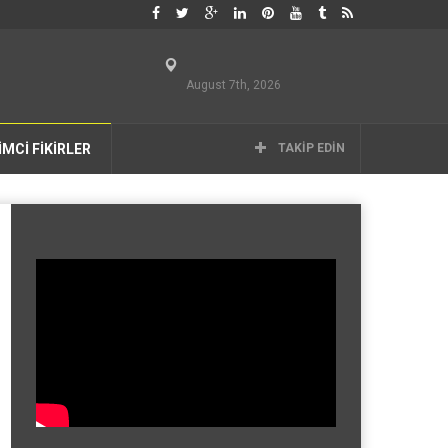
August 7th, 2026
İMCİ FİKİRLER
TAKIP EDIN