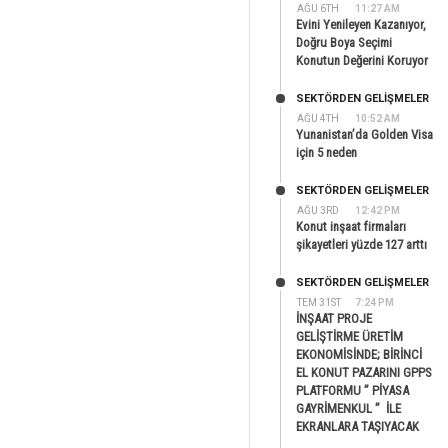
AĞU 6TH
11:27 AM
Evini Yenileyen Kazanıyor,
Doğru Boya Seçimi
Konutun Değerini Koruyor
SEKTÖRDEN GELIŞMELER
AĞU 4TH
10:52 AM
Yunanistan’da Golden Visa
için 5 neden
SEKTÖRDEN GELIŞMELER
AĞU 3RD
12:42 PM
Konut inşaat firmaları
şikayetleri yüzde 127 arttı
SEKTÖRDEN GELIŞMELER
TEM 31ST
7:24 PM
İNŞAAT PROJE
GELİŞTİRME ÜRETİM
EKONOMİSİNDE; BİRİNCİ
EL KONUT PAZARINI GPPS
PLATFORMU ” PİYASA
GAYRİMENKUL ” İLE
EKRANLARA TAŞIYACAK