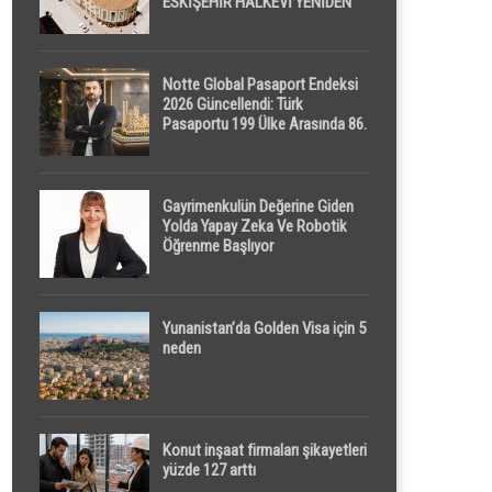
ESKİŞEHİR HALKEVİ YENİDEN
HAYAT BULUYOR
Notte Global Pasaport Endeksi
2026 Güncellendi: Türk
Pasaportu 199 Ülke Arasında 86.
Sırada
Gayrimenkulün Değerine Giden
Yolda Yapay Zeka Ve Robotik
Öğrenme Başlıyor
Yunanistan’da Golden Visa için 5
neden
Konut inşaat firmaları şikayetleri
yüzde 127 arttı