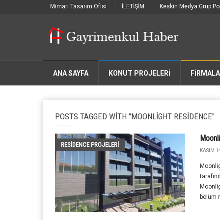
Mimari Tasarım Ofisi
İLETİŞİM
Keskin Medya Grup Por
ANA SAYFA
KONUT PROJELERİ
FIRMAL
POSTS TAGGED WITH "MOONLIGHT RESIDENCE"
Moonl
RESIDENCE PROJELERI
KASIM 14
Moonli
tarafın
Moonlig
bölüm r