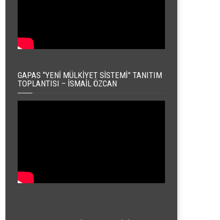
GAPAS “YENI MÜLKIYET SISTEMI” TANITIM
TOPLANTISI – İSMAIL ÖZCAN