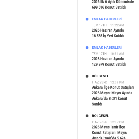
2026 İlk 6 Aylık Döneminde
699.516 Konut Satıldı
EMLAK HABERLERI
TEM 17TH
11:22 AM
2026 Haziran Ayında
16.565 İş Yeri Satıldı
EMLAK HABERLERI
TEM 17TH
10:31 AM
2026 Haziran Ayında
129.979 Konut Satıldı
BÖLGESEL
HAZ 23RD
12:59 PM
Ankara İlçe Konut Satışları
2026 Mayıs: Mayıs Ayında
Ankara’da 8.021 konut
Satıldı
BÖLGESEL
HAZ 23RD
12:17 PM
2026 Mayıs İzmir İlçe
Konut Satışları: Mayıs
Ayında İzmir’de 5.624