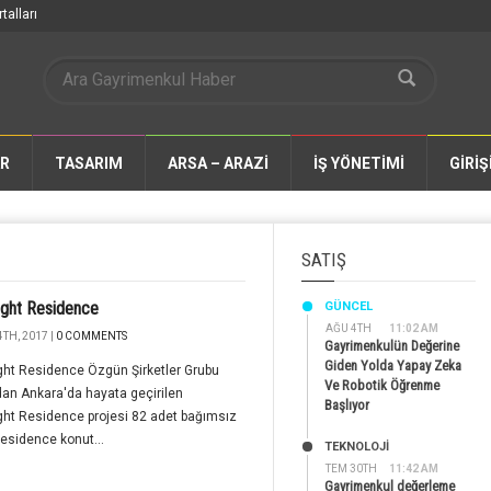
talları
AR
TASARIM
ARSA – ARAZİ
İŞ YÖNETİMİ
GİRİŞ
SATIŞ
ight Residence
GÜNCEL
AĞU 4TH
11:02 AM
TH, 2017 |
0 COMMENTS
Gayrimenkulün Değerine
Giden Yolda Yapay Zeka
ght Residence Özgün Şirketler Grubu
Ve Robotik Öğrenme
dan Ankara'da hayata geçirilen
Başlıyor
ht Residence projesi 82 adet bağımsız
esidence konut...
TEKNOLOJİ
TEM 30TH
11:42 AM
Gayrimenkul değerleme