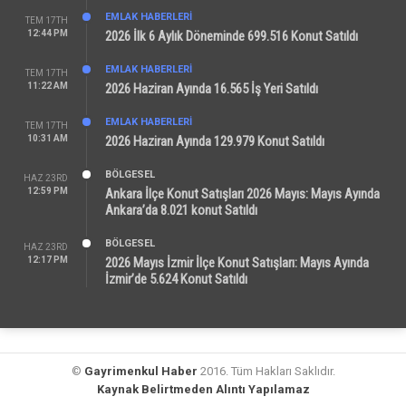
EMLAK HABERLERI
TEM 17TH
12:44 PM
2026 İlk 6 Aylık Döneminde 699.516 Konut Satıldı
EMLAK HABERLERI
TEM 17TH
11:22 AM
2026 Haziran Ayında 16.565 İş Yeri Satıldı
EMLAK HABERLERI
TEM 17TH
10:31 AM
2026 Haziran Ayında 129.979 Konut Satıldı
BÖLGESEL
HAZ 23RD
12:59 PM
Ankara İlçe Konut Satışları 2026 Mayıs: Mayıs Ayında
Ankara’da 8.021 konut Satıldı
BÖLGESEL
HAZ 23RD
12:17 PM
2026 Mayıs İzmir İlçe Konut Satışları: Mayıs Ayında
İzmir’de 5.624 Konut Satıldı
©
Gayrimenkul Haber
2016. Tüm Hakları Saklıdır.
Kaynak Belirtmeden Alıntı Yapılamaz