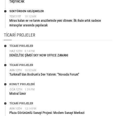
TAŞIYACAK
SEKTÖRDEN GELIŞMELER
TEM 31ST
10:12 AM
Miras kalan ev ve tarım arazilerinde yeni dönem: İlk ihale artık sadece
mirasçılar arasında yapılacak
TICARI PROJELER
TİCARİ PROJELER
HAZ 12TH
5:14 PM
DENİZLİ’DE ŞİMDİ SKY NOW OFFICE ZAMANI
TİCARİ PROJELER
ARA 10TH
10:52 AM
Turkmall’dan Bodrum’a Dev Yatırım: “Novada Forum”
KONUT PROJELERI
OCA 12TH
1:39 PM
Mistral İzmir
TİCARİ PROJELER
ARA 10TH
12:14 PM
Plaza Görünümlü Sanayi Projesi: Modern Sanayi Merkezi