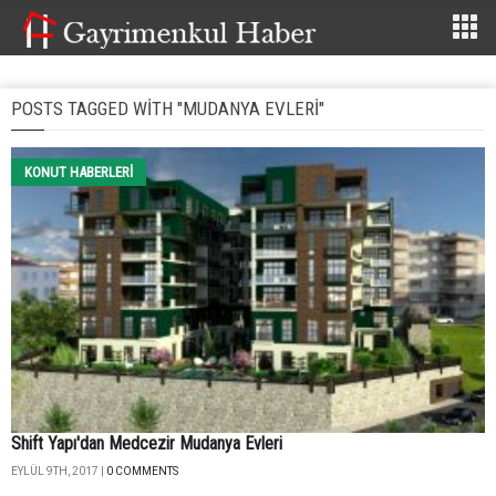
POSTS TAGGED WITH "MUDANYA EVLERI"
KONUT HABERLERI
Shift Yapı'dan Medcezir Mudanya Evleri
EYLÜL 9TH, 2017 |
0 COMMENTS