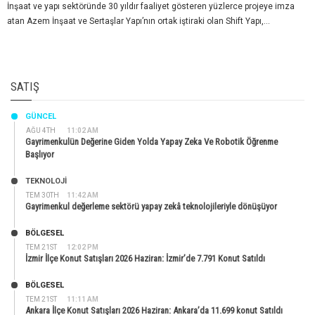
İnşaat ve yapı sektöründe 30 yıldır faaliyet gösteren yüzlerce projeye imza
atan Azem İnşaat ve Sertaşlar Yapı’nın ortak iştiraki olan Shift Yapı,...
SATIŞ
GÜNCEL
AĞU 4TH
11:02 AM
Gayrimenkulün Değerine Giden Yolda Yapay Zeka Ve Robotik Öğrenme
Başlıyor
TEKNOLOJİ
TEM 30TH
11:42 AM
Gayrimenkul değerleme sektörü yapay zekâ teknolojileriyle dönüşüyor
BÖLGESEL
TEM 21ST
12:02 PM
İzmir İlçe Konut Satışları 2026 Haziran: İzmir’de 7.791 Konut Satıldı
BÖLGESEL
TEM 21ST
11:11 AM
Ankara İlçe Konut Satışları 2026 Haziran: Ankara’da 11.699 konut Satıldı