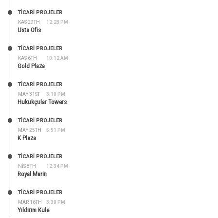
TİCARİ PROJELER
KAS 29TH
12:23 PM
Usta Ofis
TİCARİ PROJELER
KAS 6TH
10:12 AM
Gold Plaza
TİCARİ PROJELER
MAY 31ST
3:10 PM
Hukukçular Towers
TİCARİ PROJELER
MAY 25TH
5:51 PM
K Plaza
TİCARİ PROJELER
NIS 8TH
12:34 PM
Royal Marin
TİCARİ PROJELER
MAR 16TH
3:30 PM
Yıldırım Kule