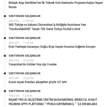
Birleşik Arap Emirlikleri’nin İlk Yüksek Hızlı Demiryolu Projesine Kalyon İnşaat
İmzası
SEKTÖRDEN GELIŞMELER
AĞU 6TH
11:30 AM
SKD Türkiye ve Sabancı Üniversitesi İş Birliğiyle Hazırlanan Yeni
“Sürdürülebilirlik” Tanımı TDK Genel Türkçe Sözlük’e Girdi
SEKTÖRDEN GELIŞMELER
AĞU 6TH
11:27 AM
Evini Yenileyen Kazanıyor, Doğru Boya Seçimi Konutun Değerini Koruyor
SEKTÖRDEN GELIŞMELER
AĞU 4TH
10:52 AM
Yunanistan’da Golden Visa için 5 neden
SEKTÖRDEN GELIŞMELER
AĞU 3RD
12:42 PM
Konut inşaat firmaları şikayetleri yüzde 127 arttı
SEKTÖRDEN GELIŞMELER
TEM 31ST
7:24 PM
İNŞAAT PROJE GELİŞTİRME ÜRETİM EKONOMİSİNDE; BİRİNCİ EL KONUT
PAZARINI GPPS PLATFORMU ” PİYASA GAYRİMENKUL ” İLE EKRANLARA