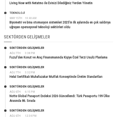
Living Now with Netatmo ile Evinizi Dilediğiniz Yerden Yönetin
TEKNOLOJİ
MAY 15TH
10:40 AM
Biyometri ve bina otomasyon sistemleri 2025’in ilk aylarında en çok saldırıya
uğrayan operasyonel teknoloji sektörleri oldu
SEKTÖRDEN GELIŞMELER
SEKTÖRDEN GELIŞMELER
AĞU 7TH
3:38 PM
Fuzul’den Konut ve Araç Finansmanında Kişiye Özel Terzi Usulü Planlama
SEKTÖRDEN GELIŞMELER
AĞU 7TH
3:32 PM
Helal Sertifikalı Muhafazakar Mutfak Konseptinde Üretim Standartları
SEKTÖRDEN GELIŞMELER
AĞU 6TH
6:15 PM
Notte Global Pasaport Endeksi 2026 Güncellendi: Türk Pasaportu 199 Ülke
Arasında 86. Sırada
SEKTÖRDEN GELIŞMELER
AĞU 6TH
12:34 PM