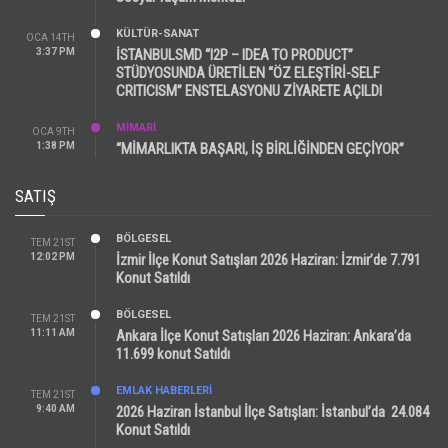
KÜLTÜR-SANAT
OCA 14TH
3:37 PM
İSTANBULSMD “I2P – IDEA TO PRODUCT”
STÜDYOSUNDA ÜRETİLEN “ÖZ ELEŞTİRİ-SELF
CRITICISM” ENSTELASYONU ZİYARETE AÇILDI
MİMARİ
OCA 9TH
1:38 PM
“MİMARLIKTA BAŞARI, İŞ BİRLİĞİNDEN GEÇİYOR”
SATIŞ
BÖLGESEL
TEM 21ST
12:02 PM
İzmir İlçe Konut Satışları 2026 Haziran: İzmir’de 7.791
Konut Satıldı
BÖLGESEL
TEM 21ST
11:11 AM
Ankara İlçe Konut Satışları 2026 Haziran: Ankara’da
11.699 konut Satıldı
EMLAK HABERLERI
TEM 21ST
9:40 AM
2026 Haziran İstanbul İlçe Satışları: İstanbul’da 24.084
Konut Satıldı