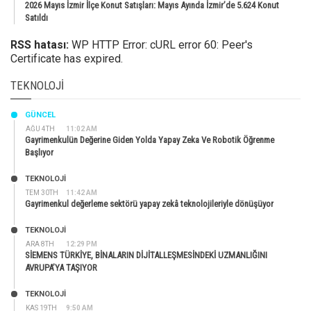
2026 Mayıs İzmir İlçe Konut Satışları: Mayıs Ayında İzmir’de 5.624 Konut
Satıldı
RSS hatası:
WP HTTP Error: cURL error 60: Peer's
Certificate has expired.
TEKNOLOJI
GÜNCEL
AĞU 4TH
11:02 AM
Gayrimenkulün Değerine Giden Yolda Yapay Zeka Ve Robotik Öğrenme
Başlıyor
TEKNOLOJİ
TEM 30TH
11:42 AM
Gayrimenkul değerleme sektörü yapay zekâ teknolojileriyle dönüşüyor
TEKNOLOJİ
ARA 8TH
12:29 PM
SİEMENS TÜRKİYE, BİNALARIN DİJİTALLEŞMESİNDEKİ UZMANLIĞINI
AVRUPA’YA TAŞIYOR
TEKNOLOJİ
KAS 19TH
9:50 AM