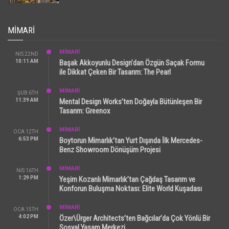
MIMARI
MİMARİ
NIS 22ND
10:11 AM
Başak Akkoyunlu Design’dan Özgün Saçak Formu
ile Dikkat Çeken Bir Tasarım: The Pearl
MİMARİ
ŞUB 6TH
11:39 AM
Mental Design Works’ten Doğayla Bütünleşen Bir
Tasarım: Greenox
MİMARİ
OCA 12TH
6:53 PM
Boytorun Mimarlık’tan Yurt Dışında İlk Mercedes-
Benz Showroom Dönüşüm Projesi
MİMARİ
NIS 16TH
1:29 PM
Yeşim Kozanlı Mimarlık’tan Çağdaş Tasarım ve
Konforun Buluşma Noktası: Elite World Kuşadası
MİMARİ
OCA 15TH
4:02 PM
Özer\Ürger Architects’ten Bağcılar’da Çok Yönlü Bir
Sosyal Yaşam Merkezi