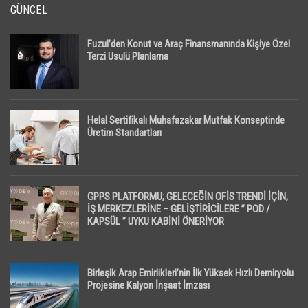
GÜNCEL
Fuzul’den Konut ve Araç Finansmanında Kişiye Özel
Terzi Usulü Planlama
Helal Sertifikalı Muhafazakar Mutfak Konseptinde
Üretim Standartları
GPPS PLATFORMU; GELECEĞİN OFİS TRENDİ İÇİN,
İŞ MERKEZLERİNE – GELİŞTİRİCİLERE ” POD /
KAPSÜL ” UYKU KABİNİ ÖNERİYOR
Birleşik Arap Emirlikleri’nin İlk Yüksek Hızlı Demiryolu
Projesine Kalyon İnşaat İmzası