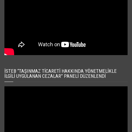
İSTEB “TAŞINMAZ TICARETI HAKKINDA YÖNETMELIKLE
İLGILI UYGULANAN CEZALAR” PANELI DÜZENLENDI