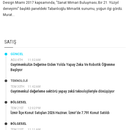
Design Miami 2017 kapsamında, "Sanat Mimari Buluşması; Bir 21. Yüzyıl
deneyimi" başlıklı paneldeki Tabanlıoğlu Mimarlık sunumu, yoğun ilgi gördü.
Murat...
SATIŞ
GÜNCEL
AĞU 4TH
11:02 AM
Gayrimenkulün Değerine Giden Yolda Yapay Zeka Ve Robotik Öğrenme
Başlıyor
TEKNOLOJİ
TEM 30TH
11:42 AM
Gayrimenkul değerleme sektörü yapay zekâ teknolojileriyle dönüşüyor
BÖLGESEL
TEM 21ST
12:02 PM
İzmir İlçe Konut Satışları 2026 Haziran: İzmir’de 7.791 Konut Satıldı
BÖLGESEL
TEM 21ST
11:11 AM