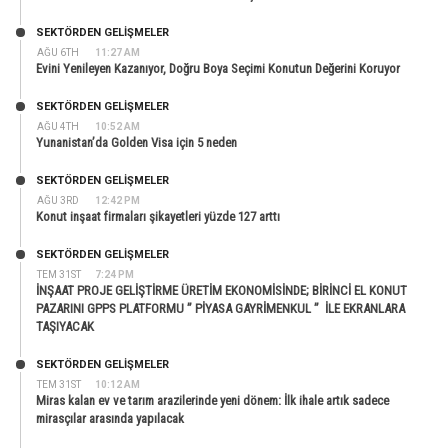
SEKTÖRDEN GELIŞMELER
AĞU 6TH
11:27 AM
Evini Yenileyen Kazanıyor, Doğru Boya Seçimi Konutun Değerini Koruyor
SEKTÖRDEN GELIŞMELER
AĞU 4TH
10:52 AM
Yunanistan’da Golden Visa için 5 neden
SEKTÖRDEN GELIŞMELER
AĞU 3RD
12:42 PM
Konut inşaat firmaları şikayetleri yüzde 127 arttı
SEKTÖRDEN GELIŞMELER
TEM 31ST
7:24 PM
İNŞAAT PROJE GELİŞTİRME ÜRETİM EKONOMİSİNDE; BİRİNCİ EL KONUT
PAZARINI GPPS PLATFORMU ” PİYASA GAYRİMENKUL ” İLE EKRANLARA
TAŞIYACAK
SEKTÖRDEN GELIŞMELER
TEM 31ST
10:12 AM
Miras kalan ev ve tarım arazilerinde yeni dönem: İlk ihale artık sadece
mirasçılar arasında yapılacak