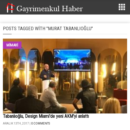
POSTS TAGGED WITH "MURAT TABANLIOĞLU"
MİMARİ
Tabanlıoğlu, Design Miami'de yeni AKM'yi anlattı
ARALIK 13TH, 2017 |
0 COMMENTS