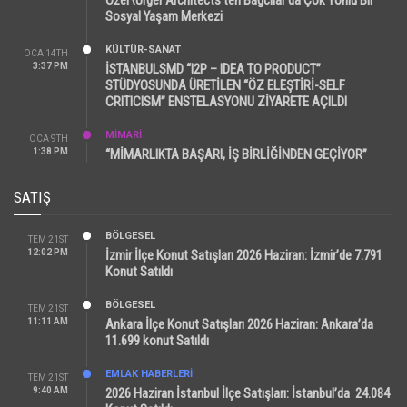
Sosyal Yaşam Merkezi
KÜLTÜR-SANAT
OCA 14TH
3:37 PM
İSTANBULSMD “I2P – IDEA TO PRODUCT”
STÜDYOSUNDA ÜRETİLEN “ÖZ ELEŞTİRİ-SELF
CRITICISM” ENSTELASYONU ZİYARETE AÇILDI
MİMARİ
OCA 9TH
1:38 PM
“MİMARLIKTA BAŞARI, İŞ BİRLİĞİNDEN GEÇİYOR”
SATIŞ
BÖLGESEL
TEM 21ST
12:02 PM
İzmir İlçe Konut Satışları 2026 Haziran: İzmir’de 7.791
Konut Satıldı
BÖLGESEL
TEM 21ST
11:11 AM
Ankara İlçe Konut Satışları 2026 Haziran: Ankara’da
11.699 konut Satıldı
EMLAK HABERLERI
TEM 21ST
9:40 AM
2026 Haziran İstanbul İlçe Satışları: İstanbul’da 24.084