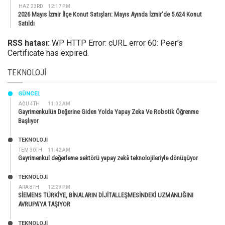
HAZ 23RD
12:17 PM
2026 Mayıs İzmir İlçe Konut Satışları: Mayıs Ayında İzmir’de 5.624 Konut
Satıldı
RSS hatası:
WP HTTP Error: cURL error 60: Peer's
Certificate has expired.
TEKNOLOJI
GÜNCEL
AĞU 4TH
11:02 AM
Gayrimenkulün Değerine Giden Yolda Yapay Zeka Ve Robotik Öğrenme
Başlıyor
TEKNOLOJİ
TEM 30TH
11:42 AM
Gayrimenkul değerleme sektörü yapay zekâ teknolojileriyle dönüşüyor
TEKNOLOJİ
ARA 8TH
12:29 PM
SİEMENS TÜRKİYE, BİNALARIN DİJİTALLEŞMESİNDEKİ UZMANLIĞINI
AVRUPA’YA TAŞIYOR
TEKNOLOJİ