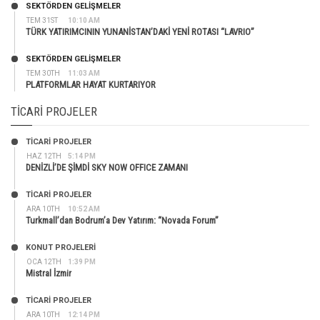
SEKTÖRDEN GELIŞMELER
TEM 31ST
10:10 AM
TÜRK YATIRIMCININ YUNANİSTAN’DAKİ YENİ ROTASI “LAVRIO”
SEKTÖRDEN GELIŞMELER
TEM 30TH
11:03 AM
PLATFORMLAR HAYAT KURTARIYOR
TICARI PROJELER
TİCARİ PROJELER
HAZ 12TH
5:14 PM
DENİZLİ’DE ŞİMDİ SKY NOW OFFICE ZAMANI
TİCARİ PROJELER
ARA 10TH
10:52 AM
Turkmall’dan Bodrum’a Dev Yatırım: “Novada Forum”
KONUT PROJELERI
OCA 12TH
1:39 PM
Mistral İzmir
TİCARİ PROJELER
ARA 10TH
12:14 PM