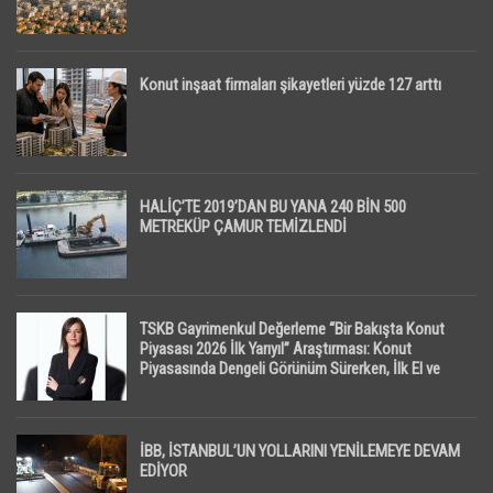
Konut inşaat firmaları şikayetleri yüzde 127 arttı
HALİÇ’TE 2019’DAN BU YANA 240 BİN 500
METREKÜP ÇAMUR TEMİZLENDİ
TSKB Gayrimenkul Değerleme “Bir Bakışta Konut
Piyasası 2026 İlk Yarıyıl” Araştırması: Konut
Piyasasında Dengeli Görünüm Sürerken, İlk El ve
İpotekli Satışlarda Sınırlı Toparlanma Dikkat Çekti
İBB, İSTANBUL’UN YOLLARINI YENİLEMEYE DEVAM
EDİYOR