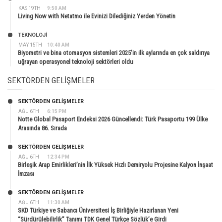
KAS 19TH
9:50 AM
Living Now with Netatmo ile Evinizi Dilediğiniz Yerden Yönetin
TEKNOLOJİ
MAY 15TH
10:40 AM
Biyometri ve bina otomasyon sistemleri 2025’in ilk aylarında en çok saldırıya
uğrayan operasyonel teknoloji sektörleri oldu
SEKTÖRDEN GELIŞMELER
SEKTÖRDEN GELIŞMELER
AĞU 6TH
6:15 PM
Notte Global Pasaport Endeksi 2026 Güncellendi: Türk Pasaportu 199 Ülke
Arasında 86. Sırada
SEKTÖRDEN GELIŞMELER
AĞU 6TH
12:34 PM
Birleşik Arap Emirlikleri’nin İlk Yüksek Hızlı Demiryolu Projesine Kalyon İnşaat
İmzası
SEKTÖRDEN GELIŞMELER
AĞU 6TH
11:30 AM
SKD Türkiye ve Sabancı Üniversitesi İş Birliğiyle Hazırlanan Yeni
“Sürdürülebilirlik” Tanımı TDK Genel Türkçe Sözlük’e Girdi