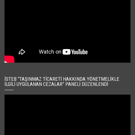
İSTEB “TAŞINMAZ TICARETI HAKKINDA YÖNETMELIKLE
İLGILI UYGULANAN CEZALAR” PANELI DÜZENLENDI