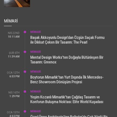
MIMARI
MİMARİ
NIS 22ND
10:11 AM
Başak Akkoyunlu Design’dan Özgün Saçak Formu
ile Dikkat Çeken Bir Tasarım: The Pearl
MİMARİ
ŞUB 6TH
11:39 AM
Mental Design Works’ten Doğayla Bütünleşen Bir
Tasarım: Greenox
MİMARİ
OCA 12TH
6:53 PM
Boytorun Mimarlık’tan Yurt Dışında İlk Mercedes-
Benz Showroom Dönüşüm Projesi
MİMARİ
NIS 16TH
1:29 PM
Yeşim Kozanlı Mimarlık’tan Çağdaş Tasarım ve
Konforun Buluşma Noktası: Elite World Kuşadası
MİMARİ
OCA 15TH
4:02 PM
Özer\Ürger Architects’ten Bağcılar’da Çok Yönlü Bir