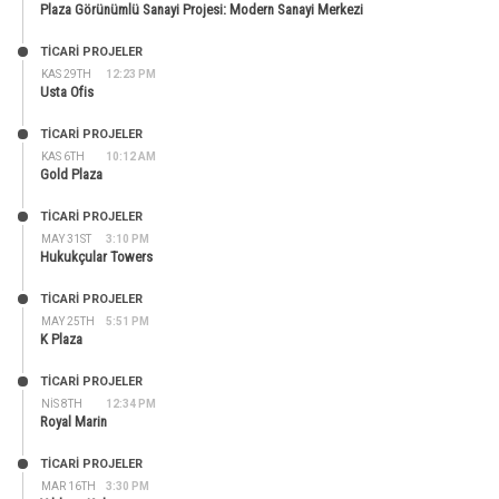
Plaza Görünümlü Sanayi Projesi: Modern Sanayi Merkezi
TİCARİ PROJELER
KAS 29TH
12:23 PM
Usta Ofis
TİCARİ PROJELER
KAS 6TH
10:12 AM
Gold Plaza
TİCARİ PROJELER
MAY 31ST
3:10 PM
Hukukçular Towers
TİCARİ PROJELER
MAY 25TH
5:51 PM
K Plaza
TİCARİ PROJELER
NIS 8TH
12:34 PM
Royal Marin
TİCARİ PROJELER
MAR 16TH
3:30 PM