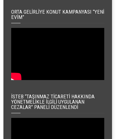
ORTA GELIRLIYE KONUT KAMPANYASI “YENI
EVIM”
İSTEB “TAŞINMAZ TICARETI HAKKINDA
YÖNETMELIKLE İLGILI UYGULANAN
CEZALAR” PANELI DÜZENLENDI