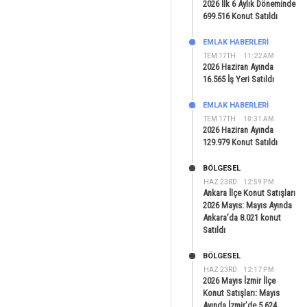
2026 İlk 6 Aylık Döneminde
699.516 Konut Satıldı
EMLAK HABERLERI
TEM 17TH
11:22 AM
2026 Haziran Ayında
16.565 İş Yeri Satıldı
EMLAK HABERLERI
TEM 17TH
10:31 AM
2026 Haziran Ayında
129.979 Konut Satıldı
BÖLGESEL
HAZ 23RD
12:59 PM
Ankara İlçe Konut Satışları
2026 Mayıs: Mayıs Ayında
Ankara’da 8.021 konut
Satıldı
BÖLGESEL
HAZ 23RD
12:17 PM
2026 Mayıs İzmir İlçe
Konut Satışları: Mayıs
Ayında İzmir’de 5.624