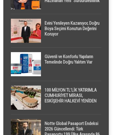
Hazırlanan Yeni “Sürdürülebilirlik”
Tanımı TDK Genel Türkçe
Sözlük’e Girdi
Evini Yenileyen Kazanıyor, Doğru
Boya Seçimi Konutun Değerini
Koruyor
Güvenli ve Konforlu Yapıların
Temelinde Doğru Yalıtım Var
100 MİLYON TL’LİK YATIRIMLA
CUMHURİYET MİRASI,
ESKİŞEHİR HALKEVİ YENİDEN
HAYAT BULUYOR
Notte Global Pasaport Endeksi
2026 Güncellendi: Türk
Pasaportu 199 Ülke Arasında 86.