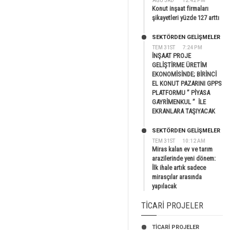
AĞU 3RD
12:42 PM
Konut inşaat firmaları
şikayetleri yüzde 127 arttı
SEKTÖRDEN GELIŞMELER
TEM 31ST
7:24 PM
İNŞAAT PROJE
GELİŞTİRME ÜRETİM
EKONOMİSİNDE; BİRİNCİ
EL KONUT PAZARINI GPPS
PLATFORMU ” PİYASA
GAYRİMENKUL ” İLE
EKRANLARA TAŞIYACAK
SEKTÖRDEN GELIŞMELER
TEM 31ST
10:12 AM
Miras kalan ev ve tarım
arazilerinde yeni dönem:
İlk ihale artık sadece
mirasçılar arasında
yapılacak
TICARI PROJELER
TİCARİ PROJELER