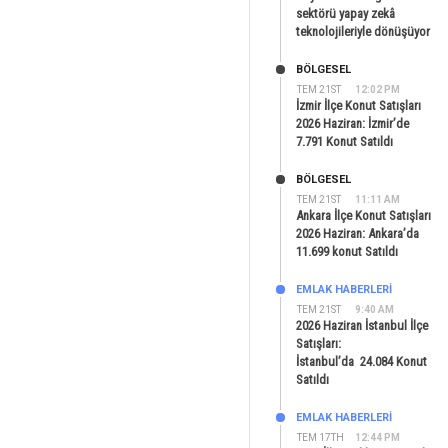
sektörü yapay zekâ
teknolojileriyle dönüşüyor
BÖLGESEL
TEM 21ST
12:02 PM
İzmir İlçe Konut Satışları
2026 Haziran: İzmir’de
7.791 Konut Satıldı
BÖLGESEL
TEM 21ST
11:11 AM
Ankara İlçe Konut Satışları
2026 Haziran: Ankara’da
11.699 konut Satıldı
EMLAK HABERLERI
TEM 21ST
9:40 AM
2026 Haziran İstanbul İlçe
Satışları:
İstanbul’da 24.084 Konut
Satıldı
EMLAK HABERLERI
TEM 17TH
12:44 PM