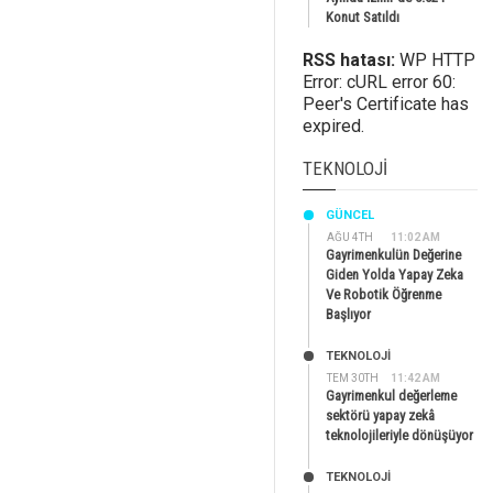
Konut Satıldı
RSS hatası:
WP HTTP
Error: cURL error 60:
Peer's Certificate has
expired.
TEKNOLOJI
GÜNCEL
AĞU 4TH
11:02 AM
Gayrimenkulün Değerine
Giden Yolda Yapay Zeka
Ve Robotik Öğrenme
Başlıyor
TEKNOLOJİ
TEM 30TH
11:42 AM
Gayrimenkul değerleme
sektörü yapay zekâ
teknolojileriyle dönüşüyor
TEKNOLOJİ