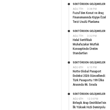
SEKTÖRDEN GELIŞMELER
AĞU 7TH
3:38 PM
Fuzul’den Konut ve Araç
Finansmanında Kişiye Özel
Terzi Usulü Planlama
SEKTÖRDEN GELIŞMELER
AĞU 7TH
3:32 PM
Helal Sertifikalı
Muhafazakar Mutfak
Konseptinde Üretim
Standartları
SEKTÖRDEN GELIŞMELER
AĞU 6TH
6:15 PM
Notte Global Pasaport
Endeksi 2026 Güncellendi:
Türk Pasaportu 199 Ülke
Arasında 86. Sırada
SEKTÖRDEN GELIŞMELER
AĞU 6TH
12:34 PM
Birleşik Arap Emirlikleri’nin
İlk Yüksek Hızlı Demiryolu