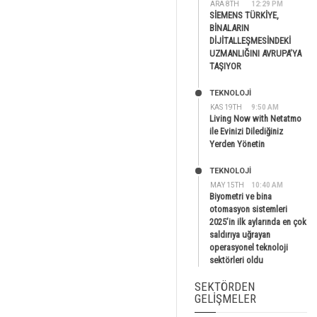
ARA 8TH
12:29 PM
SİEMENS TÜRKİYE,
BİNALARIN
DİJİTALLEŞMESİNDEKİ
UZMANLIĞINI AVRUPA’YA
TAŞIYOR
TEKNOLOJİ
KAS 19TH
9:50 AM
Living Now with Netatmo
ile Evinizi Dilediğiniz
Yerden Yönetin
TEKNOLOJİ
MAY 15TH
10:40 AM
Biyometri ve bina
otomasyon sistemleri
2025’in ilk aylarında en çok
saldırıya uğrayan
operasyonel teknoloji
sektörleri oldu
SEKTÖRDEN
GELIŞMELER