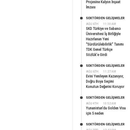
Projesine Kalyon İnşaat
İmzası
SEKTÖRDEN GELIŞMELER
AĞU 6TH
11:30 AM
SKD Türkiye ve Sabancı
Üniversitesi İş Birliğiyle
Hazırlanan Yeni
“Sürdürülebilirlik” Tanımı
TDK Genel Türkçe
Sözlük’e Girdi
SEKTÖRDEN GELIŞMELER
AĞU 6TH
11:27 AM
Evini Yenileyen Kazanıyor,
Doğru Boya Seçimi
Konutun Değerini Koruyor
SEKTÖRDEN GELIŞMELER
AĞU 4TH
10:52 AM
Yunanistan’da Golden Visa
için 5 neden
SEKTÖRDEN GELIŞMELER