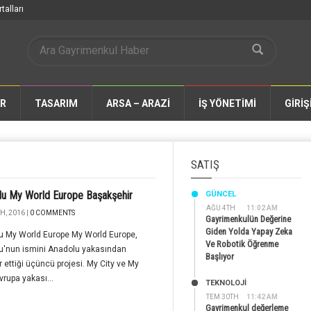
talları
AR
TASARIM
ARSA – ARAZİ
İŞ YÖNETİMİ
GİRİŞ
SATIŞ
u My World Europe Başakşehir
GÜNCEL
AĞU 4TH
11:02 AM
H, 2016 |
0 COMMENTS
Gayrimenkulün Değerine
Giden Yolda Yapay Zeka
u My World Europe My World Europe,
Ve Robotik Öğrenme
u'nun ismini Anadolu yakasından
Başlıyor
r ettiği üçüncü projesi. My City ve My
rupa yakası...
TEKNOLOJİ
TEM 30TH
11:42 AM
Gayrimenkul değerleme