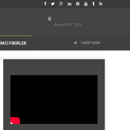
August 7th, 2026
İMCİ FİKİRLER
TAKIP EDIN