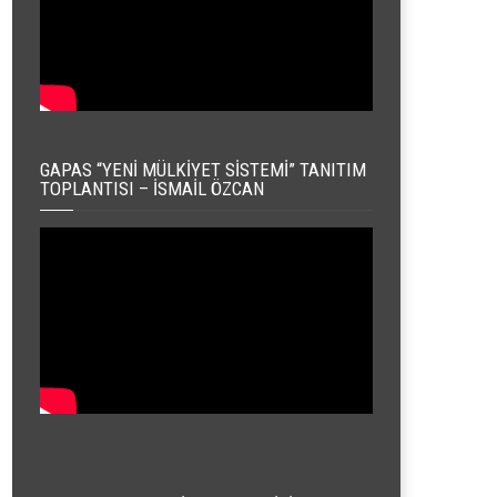
GAPAS “YENI MÜLKIYET SISTEMI” TANITIM
TOPLANTISI – İSMAIL ÖZCAN