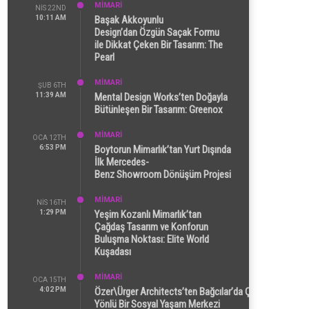
MİMARİ
NIS 22ND
10:11 AM
Başak Akkoyunlu
Design’dan Özgün Saçak Formu
ile Dikkat Çeken Bir Tasarım: The
Pearl
MİMARİ
ŞUB 6TH
11:39 AM
Mental Design Works’ten Doğayla
Bütünleşen Bir Tasarım: Greenox
MİMARİ
OCA 12TH
6:53 PM
Boytorun Mimarlık’tan Yurt Dışında
İlk Mercedes-
Benz Showroom Dönüşüm Projesi
MİMARİ
NIS 16TH
1:29 PM
Yeşim Kozanlı Mimarlık’tan
Çağdaş Tasarım ve Konforun
Buluşma Noktası: Elite World
Kuşadası
MİMARİ
OCA 15TH
4:02 PM
Özer\Ürger Architects’ten Bağcılar’da Çok
Yönlü Bir Sosyal Yaşam Merkezi