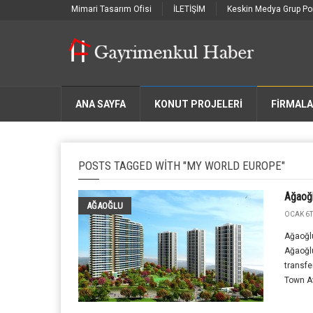
Mimari Tasarım Ofisi
İLETİŞİM
Keskin Medya Grup Por
ANA SAYFA
KONUT PROJELERİ
FIRMAL
POSTS TAGGED WITH "MY WORLD EUROPE"
Ağaoğl
AĞAOĞLU
OCAK 6T
Ağaoğl
Ağaoğl
transfe
Town Av