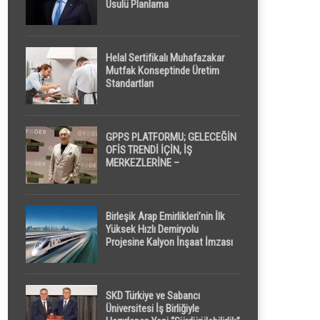
Usulü Planlama
Helal Sertifikalı Muhafazakar
Mutfak Konseptinde Üretim
Standartları
GPPS PLATFORMU; GELECEĞİN
OFİS TRENDİ İÇİN, İŞ
MERKEZLERİNE –
GELİŞTİRİCİLERE ” POD /
KAPSÜL ” UYKU KABİNİ
ÖNERİYOR
Birleşik Arap Emirlikleri’nin İlk
Yüksek Hızlı Demiryolu
Projesine Kalyon İnşaat İmzası
SKD Türkiye ve Sabancı
Üniversitesi İş Birliğiyle