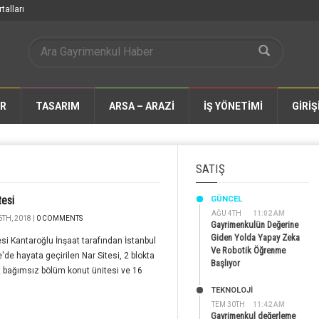
talları
AR
TASARIM
ARSA – ARAZİ
İŞ YÖNETİMİ
GİRİŞ
SATIŞ
tesi
GÜNCEL
AĞU 4TH
11:02 AM
TH, 2018 |
0 COMMENTS
Gayrimenkulün Değerine
Giden Yolda Yapay Zeka
esi Kantaroğlu İnşaat tarafından İstanbul
Ve Robotik Öğrenme
'de hayata geçirilen Nar Sitesi, 2 blokta
Başlıyor
 bağımsız bölüm konut ünitesi ve 16
TEKNOLOJİ
TEM 30TH
11:42 AM
Gayrimenkul değerleme