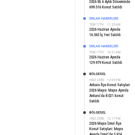
2026 İlk 6 Aylık Döneminde
699.516 Konut Satıldı
EMLAK HABERLERI
TEM 17TH
11:22 AM
2026 Haziran Ayında
16.565 İş Yeri Satıldı
EMLAK HABERLERI
TEM 17TH
10:31 AM
2026 Haziran Ayında
129.979 Konut Satıldı
BÖLGESEL
HAZ 23RD
12:59 PM
Ankara İlçe Konut Satışları
2026 Mayıs: Mayıs Ayında
Ankara’da 8.021 konut
Satıldı
BÖLGESEL
HAZ 23RD
12:17 PM
2026 Mayıs İzmir İlçe
Konut Satışları: Mayıs
Ayında İzmir’de 5.624