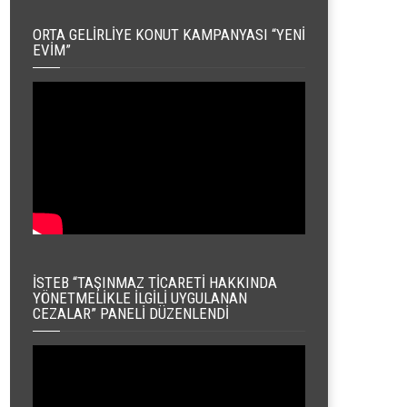
ORTA GELIRLIYE KONUT KAMPANYASI “YENI
EVIM”
İSTEB “TAŞINMAZ TICARETI HAKKINDA
YÖNETMELIKLE İLGILI UYGULANAN
CEZALAR” PANELI DÜZENLENDI