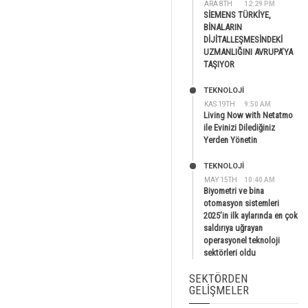
ARA 8TH
12:29 PM
SİEMENS TÜRKİYE,
BİNALARIN
DİJİTALLEŞMESİNDEKİ
UZMANLIĞINI AVRUPA’YA
TAŞIYOR
TEKNOLOJİ
KAS 19TH
9:50 AM
Living Now with Netatmo
ile Evinizi Dilediğiniz
Yerden Yönetin
TEKNOLOJİ
MAY 15TH
10:40 AM
Biyometri ve bina
otomasyon sistemleri
2025’in ilk aylarında en çok
saldırıya uğrayan
operasyonel teknoloji
sektörleri oldu
SEKTÖRDEN
GELIŞMELER