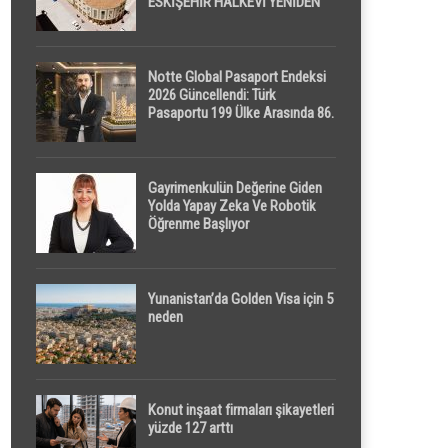
ESKİŞEHİR HALKEVİ YENİDEN
HAYAT BULUYOR
Notte Global Pasaport Endeksi
2026 Güncellendi: Türk
Pasaportu 199 Ülke Arasında 86.
Sırada
Gayrimenkulün Değerine Giden
Yolda Yapay Zeka Ve Robotik
Öğrenme Başlıyor
Yunanistan’da Golden Visa için 5
neden
Konut inşaat firmaları şikayetleri
yüzde 127 arttı