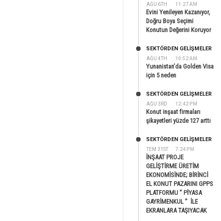
AĞU 6TH
11:27 AM
Evini Yenileyen Kazanıyor,
Doğru Boya Seçimi
Konutun Değerini Koruyor
SEKTÖRDEN GELIŞMELER
AĞU 4TH
10:52 AM
Yunanistan’da Golden Visa
için 5 neden
SEKTÖRDEN GELIŞMELER
AĞU 3RD
12:42 PM
Konut inşaat firmaları
şikayetleri yüzde 127 arttı
SEKTÖRDEN GELIŞMELER
TEM 31ST
7:24 PM
İNŞAAT PROJE
GELİŞTİRME ÜRETİM
EKONOMİSİNDE; BİRİNCİ
EL KONUT PAZARINI GPPS
PLATFORMU ” PİYASA
GAYRİMENKUL ” İLE
EKRANLARA TAŞIYACAK