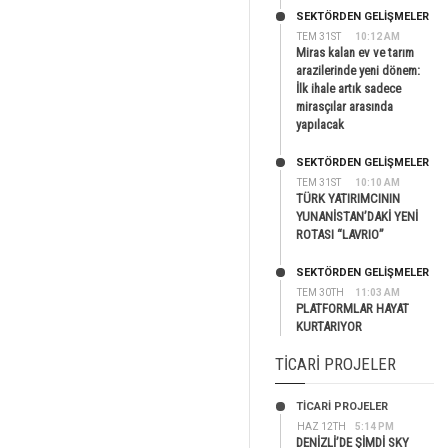
SEKTÖRDEN GELIŞMELER
TEM 31ST
10:12 AM
Miras kalan ev ve tarım
arazilerinde yeni dönem:
İlk ihale artık sadece
mirasçılar arasında
yapılacak
SEKTÖRDEN GELIŞMELER
TEM 31ST
10:10 AM
TÜRK YATIRIMCININ
YUNANİSTAN’DAKİ YENİ
ROTASI “LAVRIO”
SEKTÖRDEN GELIŞMELER
TEM 30TH
11:03 AM
PLATFORMLAR HAYAT
KURTARIYOR
TICARI PROJELER
TİCARİ PROJELER
HAZ 12TH
5:14 PM
DENİZLİ’DE ŞİMDİ SKY