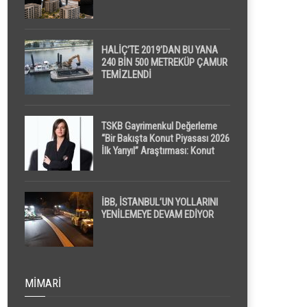
HALİÇ’TE 2019’DAN BU YANA
240 BİN 500 METREKÜP ÇAMUR
TEMİZLENDİ
TSKB Gayrimenkul Değerleme
“Bir Bakışta Konut Piyasası 2026
İlk Yarıyıl” Araştırması: Konut
Piyasasında Dengeli Görünüm
Sürerken, İlk El ve İpotekli
Satışlarda Sınırlı Toparlanma
Dikkat Çekti
İBB, İSTANBUL’UN YOLLARINI
YENİLEMEYE DEVAM EDİYOR
MIMARI