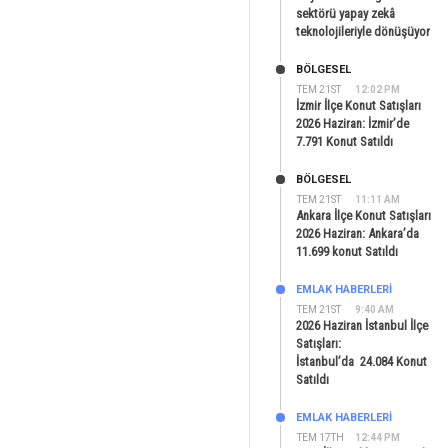
sektörü yapay zekâ
teknolojileriyle dönüşüyor
BÖLGESEL
TEM 21ST
12:02 PM
İzmir İlçe Konut Satışları
2026 Haziran: İzmir’de
7.791 Konut Satıldı
BÖLGESEL
TEM 21ST
11:11 AM
Ankara İlçe Konut Satışları
2026 Haziran: Ankara’da
11.699 konut Satıldı
EMLAK HABERLERI
TEM 21ST
9:40 AM
2026 Haziran İstanbul İlçe
Satışları:
İstanbul’da 24.084 Konut
Satıldı
EMLAK HABERLERI
TEM 17TH
12:44 PM