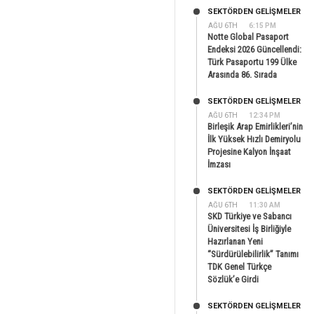
SEKTÖRDEN GELIŞMELER
AĞU 6TH
6:15 PM
Notte Global Pasaport
Endeksi 2026 Güncellendi:
Türk Pasaportu 199 Ülke
Arasında 86. Sırada
SEKTÖRDEN GELIŞMELER
AĞU 6TH
12:34 PM
Birleşik Arap Emirlikleri’nin
İlk Yüksek Hızlı Demiryolu
Projesine Kalyon İnşaat
İmzası
SEKTÖRDEN GELIŞMELER
AĞU 6TH
11:30 AM
SKD Türkiye ve Sabancı
Üniversitesi İş Birliğiyle
Hazırlanan Yeni
“Sürdürülebilirlik” Tanımı
TDK Genel Türkçe
Sözlük’e Girdi
SEKTÖRDEN GELIŞMELER