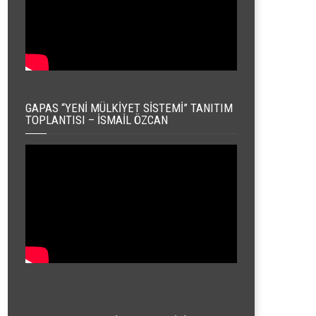
GAPAS “YENI MÜLKIYET SISTEMI” TANITIM
TOPLANTISI – İSMAIL ÖZCAN