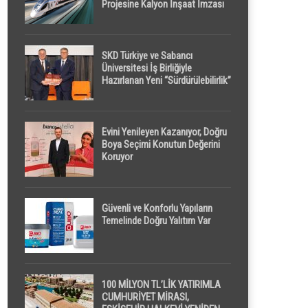
Projesine Kalyon İnşaat İmzası
SKD Türkiye ve Sabancı
Üniversitesi İş Birliğiyle
Hazırlanan Yeni “Sürdürülebilirlik”
Tanımı TDK Genel Türkçe
Sözlük’e Girdi
Evini Yenileyen Kazanıyor, Doğru
Boya Seçimi Konutun Değerini
Koruyor
Güvenli ve Konforlu Yapıların
Temelinde Doğru Yalıtım Var
100 MİLYON TL’LİK YATIRIMLA
CUMHURİYET MİRASI,