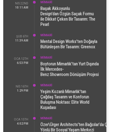
MİMARİ
NIS 22ND
10:11 AM
Başak Akkoyunlu
Design’dan Özgün Saçak Formu
ile Dikkat Çeken Bir Tasarım: The
Pearl
MİMARİ
ŞUB 6TH
11:39 AM
Mental Design Works’ten Doğayla
Bütünleşen Bir Tasarım: Greenox
MİMARİ
OCA 12TH
6:53 PM
Boytorun Mimarlık’tan Yurt Dışında
İlk Mercedes-
Benz Showroom Dönüşüm Projesi
MİMARİ
NIS 16TH
1:29 PM
Yeşim Kozanlı Mimarlık’tan
Çağdaş Tasarım ve Konforun
Buluşma Noktası: Elite World
Kuşadası
MİMARİ
OCA 15TH
4:02 PM
Özer\Ürger Architects’ten Bağcılar’da Çok
Yönlü Bir Sosyal Yaşam Merkezi