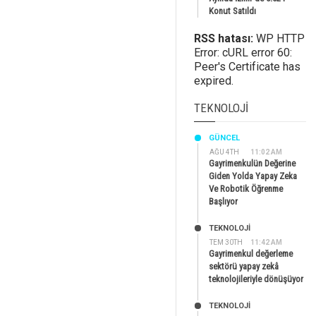
Konut Satıldı
RSS hatası:
WP HTTP
Error: cURL error 60:
Peer's Certificate has
expired.
TEKNOLOJI
GÜNCEL
AĞU 4TH
11:02 AM
Gayrimenkulün Değerine
Giden Yolda Yapay Zeka
Ve Robotik Öğrenme
Başlıyor
TEKNOLOJİ
TEM 30TH
11:42 AM
Gayrimenkul değerleme
sektörü yapay zekâ
teknolojileriyle dönüşüyor
TEKNOLOJİ