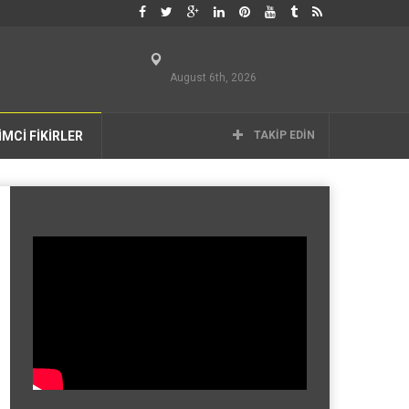
August 6th, 2026
İMCİ FİKİRLER
TAKIP EDIN