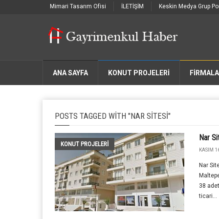
Mimari Tasarım Ofisi
İLETİŞİM
Keskin Medya Grup Por
ANA SAYFA
KONUT PROJELERİ
FIRMAL
POSTS TAGGED WITH "NAR SITESI"
Nar Si
KONUT PROJELERI
KASIM 16
Nar Sit
Maltepe
38 adet
ticari...