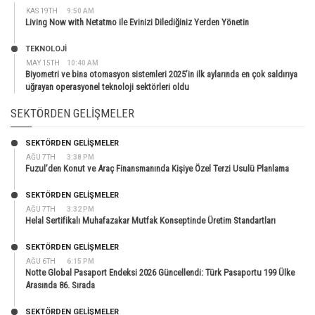
KAS 19TH
9:50 AM
Living Now with Netatmo ile Evinizi Dilediğiniz Yerden Yönetin
TEKNOLOJİ
MAY 15TH
10:40 AM
Biyometri ve bina otomasyon sistemleri 2025’in ilk aylarında en çok saldırıya
uğrayan operasyonel teknoloji sektörleri oldu
SEKTÖRDEN GELIŞMELER
SEKTÖRDEN GELIŞMELER
AĞU 7TH
3:38 PM
Fuzul’den Konut ve Araç Finansmanında Kişiye Özel Terzi Usulü Planlama
SEKTÖRDEN GELIŞMELER
AĞU 7TH
3:32 PM
Helal Sertifikalı Muhafazakar Mutfak Konseptinde Üretim Standartları
SEKTÖRDEN GELIŞMELER
AĞU 6TH
6:15 PM
Notte Global Pasaport Endeksi 2026 Güncellendi: Türk Pasaportu 199 Ülke
Arasında 86. Sırada
SEKTÖRDEN GELIŞMELER