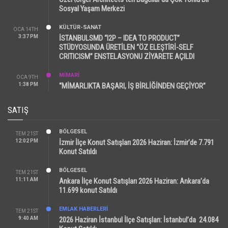
Sosyal Yaşam Merkezi
KÜLTÜR-SANAT
OCA 14TH
3:37 PM
İSTANBULSMD “I2P – IDEA TO PRODUCT”
STÜDYOSUNDA ÜRETİLEN “ÖZ ELEŞTİRİ-SELF
CRITICISM” ENSTELASYONU ZİYARETE AÇILDI
MİMARİ
OCA 9TH
1:38 PM
“MİMARLIKTA BAŞARI, İŞ BİRLİĞİNDEN GEÇİYOR”
SATIŞ
BÖLGESEL
TEM 21ST
12:02 PM
İzmir İlçe Konut Satışları 2026 Haziran: İzmir’de 7.791
Konut Satıldı
BÖLGESEL
TEM 21ST
11:11 AM
Ankara İlçe Konut Satışları 2026 Haziran: Ankara’da
11.699 konut Satıldı
EMLAK HABERLERI
TEM 21ST
9:40 AM
2026 Haziran İstanbul İlçe Satışları: İstanbul’da 24.084