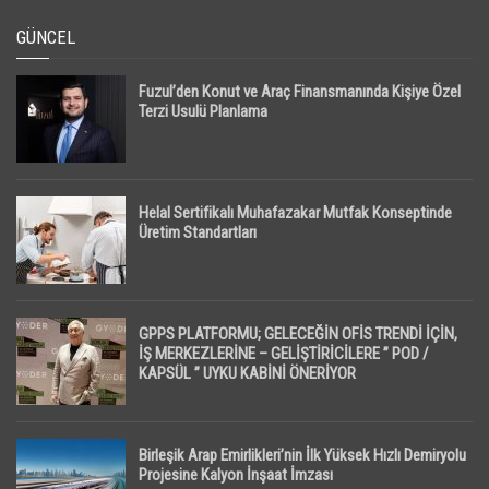
GÜNCEL
Fuzul’den Konut ve Araç Finansmanında Kişiye Özel
Terzi Usulü Planlama
Helal Sertifikalı Muhafazakar Mutfak Konseptinde
Üretim Standartları
GPPS PLATFORMU; GELECEĞİN OFİS TRENDİ İÇİN,
İŞ MERKEZLERİNE – GELİŞTİRİCİLERE ” POD /
KAPSÜL ” UYKU KABİNİ ÖNERİYOR
Birleşik Arap Emirlikleri’nin İlk Yüksek Hızlı Demiryolu
Projesine Kalyon İnşaat İmzası