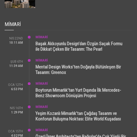
MIMARI
MİMARİ
NIS 22ND
10:11 AM
Başak Akkoyunlu Design’dan Özgün Saçak Formu
ile Dikkat Çeken Bir Tasarım: The Pearl
MİMARİ
ŞUB 6TH
11:39 AM
Mental Design Works’ten Doğayla Bütünleşen Bir
Tasarım: Greenox
MİMARİ
OCA 12TH
6:53 PM
Boytorun Mimarlık’tan Yurt Dışında İlk Mercedes-
Benz Showroom Dönüşüm Projesi
MİMARİ
NIS 16TH
1:29 PM
Yeşim Kozanlı Mimarlık’tan Çağdaş Tasarım ve
Konforun Buluşma Noktası: Elite World Kuşadası
MİMARİ
OCA 15TH
4:02 PM
Özer\Ürger Architects’ten Bağcılar’da Çok Yönlü Bir