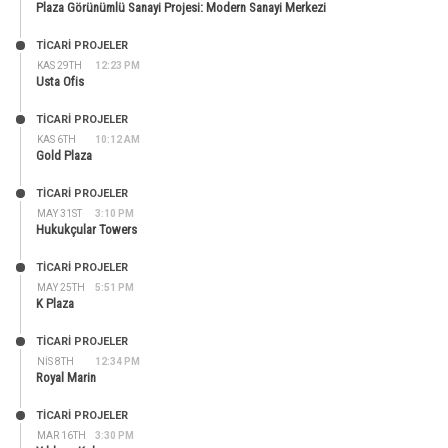
Plaza Görünümlü Sanayi Projesi: Modern Sanayi Merkezi
TİCARİ PROJELER
KAS 29TH
12:23 PM
Usta Ofis
TİCARİ PROJELER
KAS 6TH
10:12 AM
Gold Plaza
TİCARİ PROJELER
MAY 31ST
3:10 PM
Hukukçular Towers
TİCARİ PROJELER
MAY 25TH
5:51 PM
K Plaza
TİCARİ PROJELER
NIS 8TH
12:34 PM
Royal Marin
TİCARİ PROJELER
MAR 16TH
3:30 PM