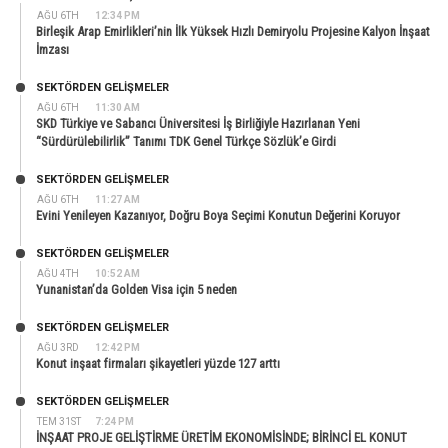
AĞU 6TH
12:34 PM
Birleşik Arap Emirlikleri’nin İlk Yüksek Hızlı Demiryolu Projesine Kalyon İnşaat
İmzası
SEKTÖRDEN GELIŞMELER
AĞU 6TH
11:30 AM
SKD Türkiye ve Sabancı Üniversitesi İş Birliğiyle Hazırlanan Yeni
“Sürdürülebilirlik” Tanımı TDK Genel Türkçe Sözlük’e Girdi
SEKTÖRDEN GELIŞMELER
AĞU 6TH
11:27 AM
Evini Yenileyen Kazanıyor, Doğru Boya Seçimi Konutun Değerini Koruyor
SEKTÖRDEN GELIŞMELER
AĞU 4TH
10:52 AM
Yunanistan’da Golden Visa için 5 neden
SEKTÖRDEN GELIŞMELER
AĞU 3RD
12:42 PM
Konut inşaat firmaları şikayetleri yüzde 127 arttı
SEKTÖRDEN GELIŞMELER
TEM 31ST
7:24 PM
İNŞAAT PROJE GELİŞTİRME ÜRETİM EKONOMİSİNDE; BİRİNCİ EL KONUT