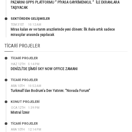
PAZARINI GPPS PLATFORMU ” PİYASA GAYRİMENKUL ” İLE EKRANLARA
TAŞIYACAK
SEKTÖRDEN GELIŞMELER
TEM 31ST
10:12 AM
Miras kalan ev ve tarım arazilerinde yeni dönem: İlk ihale artık sadece
mirasçılar arasında yapılacak
TICARI PROJELER
TİCARİ PROJELER
HAZ 12TH
5:14 PM
DENİZLİ’DE ŞİMDİ SKY NOW OFFICE ZAMANI
TİCARİ PROJELER
ARA 10TH
10:52 AM
Turkmall’dan Bodrum’a Dev Yatırım: “Novada Forum”
KONUT PROJELERI
OCA 12TH
1:39 PM
Mistral İzmir
TİCARİ PROJELER
ARA 10TH
12:14 PM