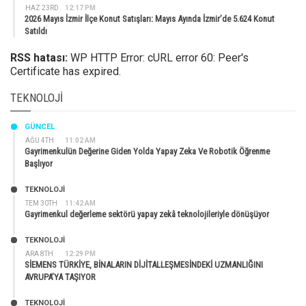
HAZ 23RD
12:17 PM
2026 Mayıs İzmir İlçe Konut Satışları: Mayıs Ayında İzmir’de 5.624 Konut
Satıldı
RSS hatası:
WP HTTP Error: cURL error 60: Peer's
Certificate has expired.
TEKNOLOJI
GÜNCEL
AĞU 4TH
11:02 AM
Gayrimenkulün Değerine Giden Yolda Yapay Zeka Ve Robotik Öğrenme
Başlıyor
TEKNOLOJİ
TEM 30TH
11:42 AM
Gayrimenkul değerleme sektörü yapay zekâ teknolojileriyle dönüşüyor
TEKNOLOJİ
ARA 8TH
12:29 PM
SİEMENS TÜRKİYE, BİNALARIN DİJİTALLEŞMESİNDEKİ UZMANLIĞINI
AVRUPA’YA TAŞIYOR
TEKNOLOJİ