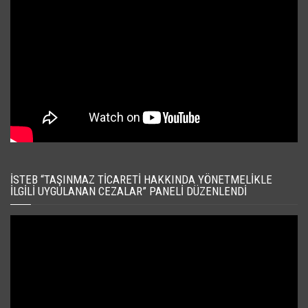
İSTEB “TAŞINMAZ TICARETI HAKKINDA YÖNETMELIKLE
İLGILI UYGULANAN CEZALAR” PANELI DÜZENLENDI