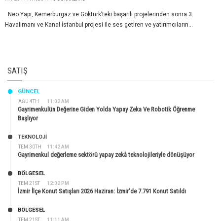
Neo Yapı, Kemerburgaz ve Göktürk’teki başarılı projelerinden sonra 3.
Havalimanı ve Kanal İstanbul projesi ile ses getiren ve yatırımcıların...
SATIŞ
GÜNCEL
AĞU 4TH
11:02 AM
Gayrimenkulün Değerine Giden Yolda Yapay Zeka Ve Robotik Öğrenme
Başlıyor
TEKNOLOJİ
TEM 30TH
11:42 AM
Gayrimenkul değerleme sektörü yapay zekâ teknolojileriyle dönüşüyor
BÖLGESEL
TEM 21ST
12:02 PM
İzmir İlçe Konut Satışları 2026 Haziran: İzmir’de 7.791 Konut Satıldı
BÖLGESEL
TEM 21ST
11:11 AM