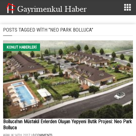
POSTS TAGGED WITH "NEO PARK BOLLUCA"
KONUT HABERLERI
Bolluca'nın Müstakil Evlerden Oluşan Yepyeni Butik Projesi: Neo Park
Bolluca
ARALIK 14TH, 2017 |
0 COMMENTS