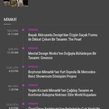
MIMARI
MİMARİ
NIS 22ND
10:11 AM
Başak Akkoyunlu Design’dan Özgün Saçak Formu
ile Dikkat Çeken Bir Tasarım: The Pearl
MİMARİ
ŞUB 6TH
11:39 AM
Mental Design Works’ten Doğayla Bütünleşen Bir
Tasarım: Greenox
MİMARİ
OCA 12TH
6:53 PM
Boytorun Mimarlık’tan Yurt Dışında İlk Mercedes-
Benz Showroom Dönüşüm Projesi
MİMARİ
NIS 16TH
1:29 PM
Yeşim Kozanlı Mimarlık’tan Çağdaş Tasarım ve
Konforun Buluşma Noktası: Elite World Kuşadası
MİMARİ
OCA 15TH
4:02 PM
Özer\Ürger Architects’ten Bağcılar’da Çok Yönlü Bir