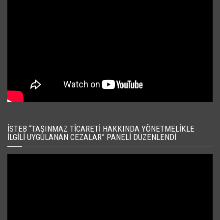
İSTEB “TAŞINMAZ TICARETI HAKKINDA YÖNETMELIKLE
İLGILI UYGULANAN CEZALAR” PANELI DÜZENLENDI