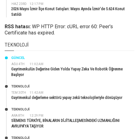
HAZ 23RD
12:17 PM
2026 Mayıs İzmir İlçe Konut Satışları: Mayıs Ayında İzmir’de 5.624 Konut
Satıldı
RSS hatası:
WP HTTP Error: cURL error 60: Peer's
Certificate has expired.
TEKNOLOJI
GÜNCEL
AĞU 4TH
11:02 AM
Gayrimenkulün Değerine Giden Yolda Yapay Zeka Ve Robotik Öğrenme
Başlıyor
TEKNOLOJİ
TEM 30TH
11:42 AM
Gayrimenkul değerleme sektörü yapay zekâ teknolojileriyle dönüşüyor
TEKNOLOJİ
ARA 8TH
12:29 PM
SİEMENS TÜRKİYE, BİNALARIN DİJİTALLEŞMESİNDEKİ UZMANLIĞINI
AVRUPA’YA TAŞIYOR
TEKNOLOJİ