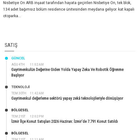
Nisbetiye On ARB inşaat tarafından hayata geçirilen Nisbetiye On, tek blok,
134 adet bağımsız bölüm residence ünitesinden meydana geliyor. kat kapalı
otoparka...
SATIŞ
GÜNCEL
AĞU 4TH
11:02 AM
Gayrimenkulün Değerine Giden Yolda Yapay Zeka Ve Robotik Öğrenme
Başlıyor
TEKNOLOJİ
TEM 30TH
11:42 AM
Gayrimenkul değerleme sektörü yapay zekâ teknolojileriyle dönüşüyor
BÖLGESEL
TEM 21ST
12:02 PM
İzmir İlçe Konut Satışları 2026 Haziran: İzmir’de 7.791 Konut Satıldı
BÖLGESEL
TEM 21ST
11:11 AM