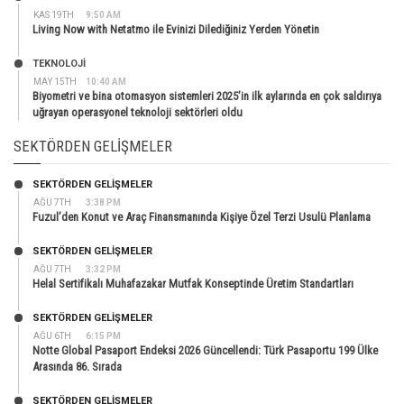
KAS 19TH
9:50 AM
Living Now with Netatmo ile Evinizi Dilediğiniz Yerden Yönetin
TEKNOLOJİ
MAY 15TH
10:40 AM
Biyometri ve bina otomasyon sistemleri 2025’in ilk aylarında en çok saldırıya
uğrayan operasyonel teknoloji sektörleri oldu
SEKTÖRDEN GELIŞMELER
SEKTÖRDEN GELIŞMELER
AĞU 7TH
3:38 PM
Fuzul’den Konut ve Araç Finansmanında Kişiye Özel Terzi Usulü Planlama
SEKTÖRDEN GELIŞMELER
AĞU 7TH
3:32 PM
Helal Sertifikalı Muhafazakar Mutfak Konseptinde Üretim Standartları
SEKTÖRDEN GELIŞMELER
AĞU 6TH
6:15 PM
Notte Global Pasaport Endeksi 2026 Güncellendi: Türk Pasaportu 199 Ülke
Arasında 86. Sırada
SEKTÖRDEN GELIŞMELER