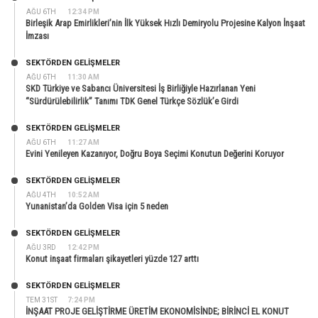
AĞU 6TH
12:34 PM
Birleşik Arap Emirlikleri’nin İlk Yüksek Hızlı Demiryolu Projesine Kalyon İnşaat
İmzası
SEKTÖRDEN GELIŞMELER
AĞU 6TH
11:30 AM
SKD Türkiye ve Sabancı Üniversitesi İş Birliğiyle Hazırlanan Yeni
“Sürdürülebilirlik” Tanımı TDK Genel Türkçe Sözlük’e Girdi
SEKTÖRDEN GELIŞMELER
AĞU 6TH
11:27 AM
Evini Yenileyen Kazanıyor, Doğru Boya Seçimi Konutun Değerini Koruyor
SEKTÖRDEN GELIŞMELER
AĞU 4TH
10:52 AM
Yunanistan’da Golden Visa için 5 neden
SEKTÖRDEN GELIŞMELER
AĞU 3RD
12:42 PM
Konut inşaat firmaları şikayetleri yüzde 127 arttı
SEKTÖRDEN GELIŞMELER
TEM 31ST
7:24 PM
İNŞAAT PROJE GELİŞTİRME ÜRETİM EKONOMİSİNDE; BİRİNCİ EL KONUT