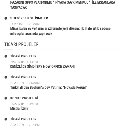
PAZARINI GPPS PLATFORMU ” PİYASA GAYRİMENKUL ” İLE EKRANLARA
TAŞIYACAK
SEKTÖRDEN GELIŞMELER
TEM 31ST
10:12 AM
Miras kalan ev ve tarım arazilerinde yeni dönem: İlk ihale artık sadece
mirasçılar arasında yapılacak
TICARI PROJELER
TİCARİ PROJELER
HAZ 12TH
5:14 PM
DENİZLİ’DE ŞİMDİ SKY NOW OFFICE ZAMANI
TİCARİ PROJELER
ARA 10TH
10:52 AM
Turkmall’dan Bodrum’a Dev Yatırım: “Novada Forum”
KONUT PROJELERI
OCA 12TH
1:39 PM
Mistral İzmir
TİCARİ PROJELER
ARA 10TH
12:14 PM