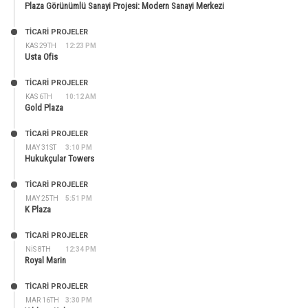
Plaza Görünümlü Sanayi Projesi: Modern Sanayi Merkezi
TİCARİ PROJELER
KAS 29TH
12:23 PM
Usta Ofis
TİCARİ PROJELER
KAS 6TH
10:12 AM
Gold Plaza
TİCARİ PROJELER
MAY 31ST
3:10 PM
Hukukçular Towers
TİCARİ PROJELER
MAY 25TH
5:51 PM
K Plaza
TİCARİ PROJELER
NIS 8TH
12:34 PM
Royal Marin
TİCARİ PROJELER
MAR 16TH
3:30 PM