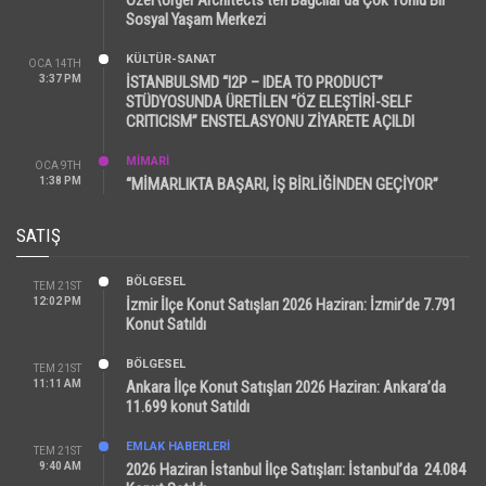
Sosyal Yaşam Merkezi
KÜLTÜR-SANAT
OCA 14TH
3:37 PM
İSTANBULSMD “I2P – IDEA TO PRODUCT”
STÜDYOSUNDA ÜRETİLEN “ÖZ ELEŞTİRİ-SELF
CRITICISM” ENSTELASYONU ZİYARETE AÇILDI
MİMARİ
OCA 9TH
1:38 PM
“MİMARLIKTA BAŞARI, İŞ BİRLİĞİNDEN GEÇİYOR”
SATIŞ
BÖLGESEL
TEM 21ST
12:02 PM
İzmir İlçe Konut Satışları 2026 Haziran: İzmir’de 7.791
Konut Satıldı
BÖLGESEL
TEM 21ST
11:11 AM
Ankara İlçe Konut Satışları 2026 Haziran: Ankara’da
11.699 konut Satıldı
EMLAK HABERLERI
TEM 21ST
9:40 AM
2026 Haziran İstanbul İlçe Satışları: İstanbul’da 24.084