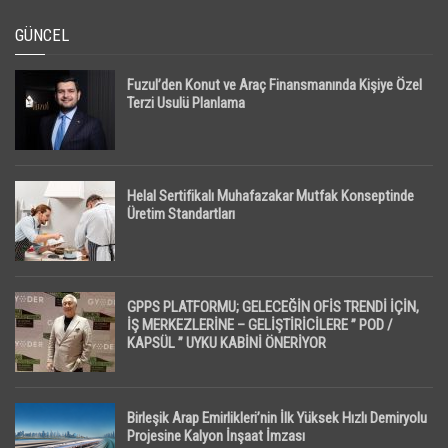
GÜNCEL
Fuzul’den Konut ve Araç Finansmanında Kişiye Özel
Terzi Usulü Planlama
Helal Sertifikalı Muhafazakar Mutfak Konseptinde
Üretim Standartları
GPPS PLATFORMU; GELECEĞİN OFİS TRENDİ İÇİN,
İŞ MERKEZLERİNE – GELİŞTİRİCİLERE ” POD /
KAPSÜL ” UYKU KABİNİ ÖNERİYOR
Birleşik Arap Emirlikleri’nin İlk Yüksek Hızlı Demiryolu
Projesine Kalyon İnşaat İmzası