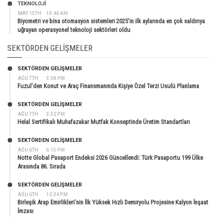
TEKNOLOJİ
MAY 15TH
10:40 AM
Biyometri ve bina otomasyon sistemleri 2025’in ilk aylarında en çok saldırıya
uğrayan operasyonel teknoloji sektörleri oldu
SEKTÖRDEN GELIŞMELER
SEKTÖRDEN GELIŞMELER
AĞU 7TH
3:38 PM
Fuzul’den Konut ve Araç Finansmanında Kişiye Özel Terzi Usulü Planlama
SEKTÖRDEN GELIŞMELER
AĞU 7TH
3:32 PM
Helal Sertifikalı Muhafazakar Mutfak Konseptinde Üretim Standartları
SEKTÖRDEN GELIŞMELER
AĞU 6TH
6:15 PM
Notte Global Pasaport Endeksi 2026 Güncellendi: Türk Pasaportu 199 Ülke
Arasında 86. Sırada
SEKTÖRDEN GELIŞMELER
AĞU 6TH
12:34 PM
Birleşik Arap Emirlikleri’nin İlk Yüksek Hızlı Demiryolu Projesine Kalyon İnşaat
İmzası