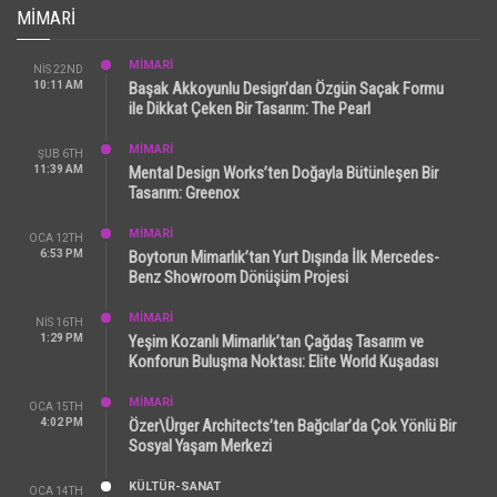
MIMARI
MİMARİ
NIS 22ND
10:11 AM
Başak Akkoyunlu Design’dan Özgün Saçak Formu
ile Dikkat Çeken Bir Tasarım: The Pearl
MİMARİ
ŞUB 6TH
11:39 AM
Mental Design Works’ten Doğayla Bütünleşen Bir
Tasarım: Greenox
MİMARİ
OCA 12TH
6:53 PM
Boytorun Mimarlık’tan Yurt Dışında İlk Mercedes-
Benz Showroom Dönüşüm Projesi
MİMARİ
NIS 16TH
1:29 PM
Yeşim Kozanlı Mimarlık’tan Çağdaş Tasarım ve
Konforun Buluşma Noktası: Elite World Kuşadası
MİMARİ
OCA 15TH
4:02 PM
Özer\Ürger Architects’ten Bağcılar’da Çok Yönlü Bir
Sosyal Yaşam Merkezi
KÜLTÜR-SANAT
OCA 14TH