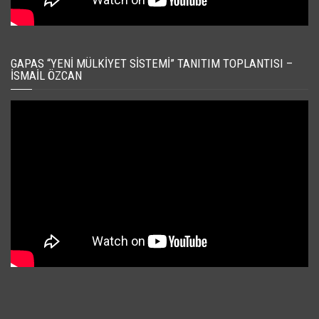
GAPAS “YENI MÜLKIYET SISTEMI” TANITIM TOPLANTISI –
İSMAIL ÖZCAN