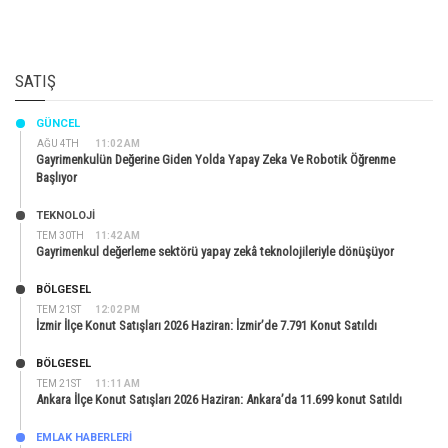
SATIŞ
GÜNCEL
AĞU 4TH
11:02 AM
Gayrimenkulün Değerine Giden Yolda Yapay Zeka Ve Robotik Öğrenme
Başlıyor
TEKNOLOJİ
TEM 30TH
11:42 AM
Gayrimenkul değerleme sektörü yapay zekâ teknolojileriyle dönüşüyor
BÖLGESEL
TEM 21ST
12:02 PM
İzmir İlçe Konut Satışları 2026 Haziran: İzmir’de 7.791 Konut Satıldı
BÖLGESEL
TEM 21ST
11:11 AM
Ankara İlçe Konut Satışları 2026 Haziran: Ankara’da 11.699 konut Satıldı
EMLAK HABERLERI