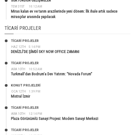
SEKTÖRDEN GELIŞMELER
TEM 31ST
10:12 AM
Miras kalan ev ve tarım arazilerinde yeni dönem: İlk ihale artık sadece
mirasçılar arasında yapılacak
TICARI PROJELER
TİCARİ PROJELER
HAZ 12TH
5:14 PM
DENİZLİ’DE ŞİMDİ SKY NOW OFFICE ZAMANI
TİCARİ PROJELER
ARA 10TH
10:52 AM
Turkmall’dan Bodrum’a Dev Yatırım: “Novada Forum”
KONUT PROJELERI
OCA 12TH
1:39 PM
Mistral İzmir
TİCARİ PROJELER
ARA 10TH
12:14 PM
Plaza Görünümlü Sanayi Projesi: Modern Sanayi Merkezi
TİCARİ PROJELER