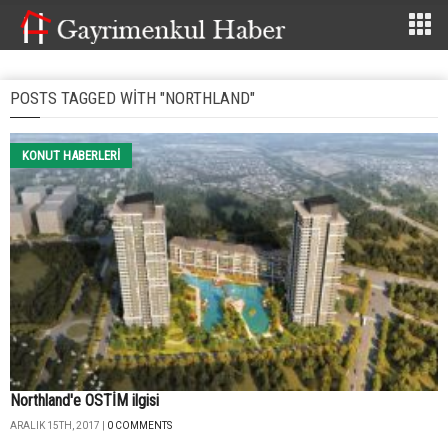
POSTS TAGGED WITH "NORTHLAND"
KONUT HABERLERI
Northland'e OSTİM ilgisi
ARALIK 15TH, 2017 |
0 COMMENTS