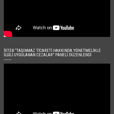
İSTEB “TAŞINMAZ TICARETI HAKKINDA YÖNETMELIKLE
İLGILI UYGULANAN CEZALAR” PANELI DÜZENLENDI