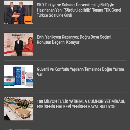
SKD Türkiye ve Sabancı Üniversitesi İş Birliğiyle
Hazırlanan Yeni “Sürdürülebilirlik” Tanımı TDK Genel
Türkçe Sözlük’e Girdi
Evini Yenileyen Kazanıyor, Doğru Boya Seçimi
Konutun Değerini Koruyor
Güvenli ve Konforlu Yapıların Temelinde Doğru Yalıtım
Var
100 MİLYON TL’LİK YATIRIMLA CUMHURİYET MİRASI,
ESKİŞEHİR HALKEVİ YENİDEN HAYAT BULUYOR