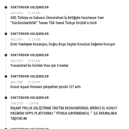
SEKTÖRDEN GELIŞMELER
AĞU 6TH
11:30 AM
SKD Türkiye ve Sabancı Üniversitesi İş Birliğiyle Hazırlanan Yeni
“Sürdürülebilirlik” Tanımı TDK Genel Türkçe Sözlük’e Girdi
SEKTÖRDEN GELIŞMELER
AĞU 6TH
11:27 AM
Evini Yenileyen Kazanıyor, Doğru Boya Seçimi Konutun Değerini Koruyor
SEKTÖRDEN GELIŞMELER
AĞU 4TH
10:52 AM
Yunanistan’da Golden Visa için 5 neden
SEKTÖRDEN GELIŞMELER
AĞU 3RD
12:42 PM
Konut inşaat firmaları şikayetleri yüzde 127 arttı
SEKTÖRDEN GELIŞMELER
TEM 31ST
7:24 PM
İNŞAAT PROJE GELİŞTİRME ÜRETİM EKONOMİSİNDE; BİRİNCİ EL KONUT
PAZARINI GPPS PLATFORMU ” PİYASA GAYRİMENKUL ” İLE EKRANLARA
TAŞIYACAK