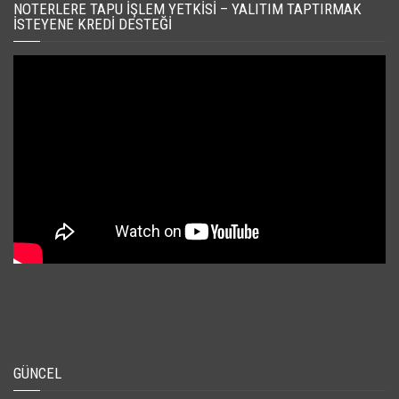
NOTERLERE TAPU İŞLEM YETKISI – YALITIM TAPTIRMAK
İSTEYENE KREDI DESTEĞI
GÜNCEL