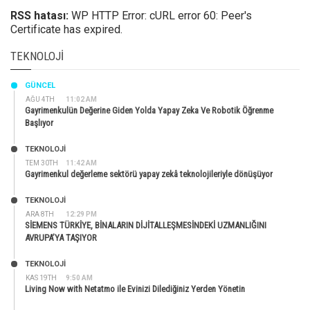
RSS hatası:
WP HTTP Error: cURL error 60: Peer's
Certificate has expired.
TEKNOLOJI
GÜNCEL
AĞU 4TH
11:02 AM
Gayrimenkulün Değerine Giden Yolda Yapay Zeka Ve Robotik Öğrenme
Başlıyor
TEKNOLOJİ
TEM 30TH
11:42 AM
Gayrimenkul değerleme sektörü yapay zekâ teknolojileriyle dönüşüyor
TEKNOLOJİ
ARA 8TH
12:29 PM
SİEMENS TÜRKİYE, BİNALARIN DİJİTALLEŞMESİNDEKİ UZMANLIĞINI
AVRUPA’YA TAŞIYOR
TEKNOLOJİ
KAS 19TH
9:50 AM
Living Now with Netatmo ile Evinizi Dilediğiniz Yerden Yönetin