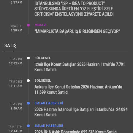
3:37 PM
İSTANBULSMD “I2P – IDEA TO PRODUCT”
STÜDYOSUNDA ÜRETİLEN “ÖZ ELEŞTİRİ-SELF
CRITICISM” ENSTELASYONU ZİYARETE AÇILDI
MİMARİ
OCA 9TH
1:38 PM
“MİMARLIKTA BAŞARI, İŞ BİRLİĞİNDEN GEÇİYOR”
SATIŞ
BÖLGESEL
TEM 21ST
12:02 PM
İzmir İlçe Konut Satışları 2026 Haziran: İzmir’de 7.791
Konut Satıldı
BÖLGESEL
TEM 21ST
11:11 AM
Ankara İlçe Konut Satışları 2026 Haziran: Ankara’da
11.699 konut Satıldı
EMLAK HABERLERI
TEM 21ST
9:40 AM
2026 Haziran İstanbul İlçe Satışları: İstanbul’da 24.084
Konut Satıldı
EMLAK HABERLERI
TEM 17TH
12:44 PM
2026 İlk 6 Aylık Döneminde 699.516 Konut Satıldı