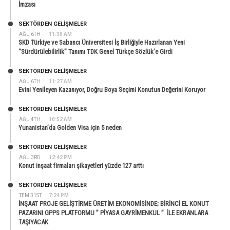
İmzası
SEKTÖRDEN GELIŞMELER
AĞU 6TH
11:30 AM
SKD Türkiye ve Sabancı Üniversitesi İş Birliğiyle Hazırlanan Yeni
“Sürdürülebilirlik” Tanımı TDK Genel Türkçe Sözlük’e Girdi
SEKTÖRDEN GELIŞMELER
AĞU 6TH
11:27 AM
Evini Yenileyen Kazanıyor, Doğru Boya Seçimi Konutun Değerini Koruyor
SEKTÖRDEN GELIŞMELER
AĞU 4TH
10:52 AM
Yunanistan’da Golden Visa için 5 neden
SEKTÖRDEN GELIŞMELER
AĞU 3RD
12:42 PM
Konut inşaat firmaları şikayetleri yüzde 127 arttı
SEKTÖRDEN GELIŞMELER
TEM 31ST
7:24 PM
İNŞAAT PROJE GELİŞTİRME ÜRETİM EKONOMİSİNDE; BİRİNCİ EL KONUT
PAZARINI GPPS PLATFORMU ” PİYASA GAYRİMENKUL ” İLE EKRANLARA
TAŞIYACAK