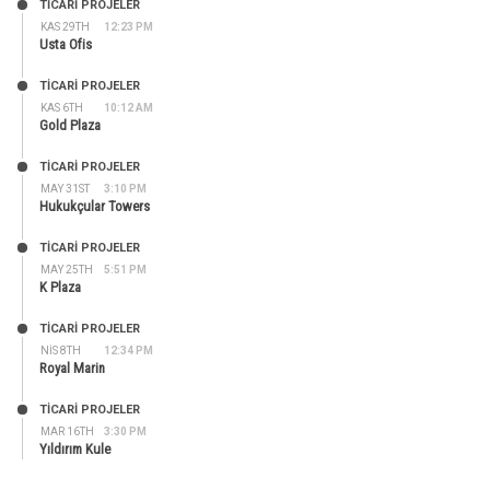
TİCARİ PROJELER
KAS 29TH
12:23 PM
Usta Ofis
TİCARİ PROJELER
KAS 6TH
10:12 AM
Gold Plaza
TİCARİ PROJELER
MAY 31ST
3:10 PM
Hukukçular Towers
TİCARİ PROJELER
MAY 25TH
5:51 PM
K Plaza
TİCARİ PROJELER
NIS 8TH
12:34 PM
Royal Marin
TİCARİ PROJELER
MAR 16TH
3:30 PM
Yıldırım Kule