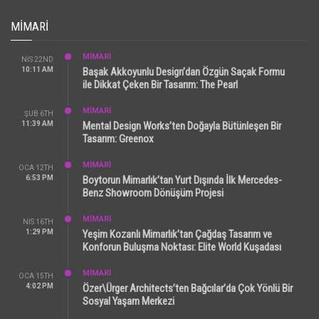
MIMARI
MİMARİ
NIS 22ND
10:11 AM
Başak Akkoyunlu Design’dan Özgün Saçak Formu
ile Dikkat Çeken Bir Tasarım: The Pearl
MİMARİ
ŞUB 6TH
11:39 AM
Mental Design Works’ten Doğayla Bütünleşen Bir
Tasarım: Greenox
MİMARİ
OCA 12TH
6:53 PM
Boytorun Mimarlık’tan Yurt Dışında İlk Mercedes-
Benz Showroom Dönüşüm Projesi
MİMARİ
NIS 16TH
1:29 PM
Yeşim Kozanlı Mimarlık’tan Çağdaş Tasarım ve
Konforun Buluşma Noktası: Elite World Kuşadası
MİMARİ
OCA 15TH
4:02 PM
Özer\Ürger Architects’ten Bağcılar’da Çok Yönlü Bir
Sosyal Yaşam Merkezi