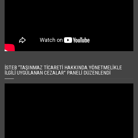
İSTEB “TAŞINMAZ TICARETI HAKKINDA YÖNETMELIKLE
İLGILI UYGULANAN CEZALAR” PANELI DÜZENLENDI