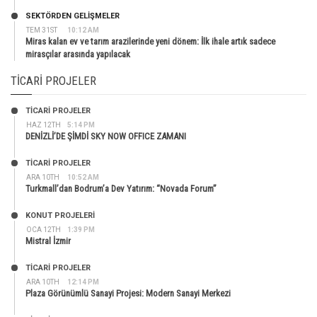
SEKTÖRDEN GELIŞMELER
TEM 31ST
10:12 AM
Miras kalan ev ve tarım arazilerinde yeni dönem: İlk ihale artık sadece
mirasçılar arasında yapılacak
TICARI PROJELER
TİCARİ PROJELER
HAZ 12TH
5:14 PM
DENİZLİ’DE ŞİMDİ SKY NOW OFFICE ZAMANI
TİCARİ PROJELER
ARA 10TH
10:52 AM
Turkmall’dan Bodrum’a Dev Yatırım: “Novada Forum”
KONUT PROJELERI
OCA 12TH
1:39 PM
Mistral İzmir
TİCARİ PROJELER
ARA 10TH
12:14 PM
Plaza Görünümlü Sanayi Projesi: Modern Sanayi Merkezi