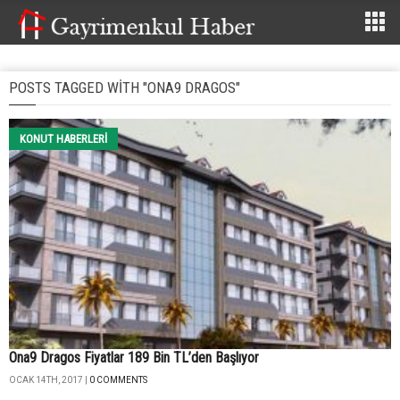
POSTS TAGGED WITH "ONA9 DRAGOS"
KONUT HABERLERI
Ona9 Dragos Fiyatlar 189 Bin TL’den Başlıyor
OCAK 14TH, 2017 |
0 COMMENTS