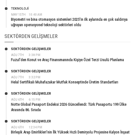
TEKNOLOJİ
MAY 15TH
10:40 AM
Biyometri ve bina otomasyon sistemleri 2025’in ilk aylarında en çok saldırıya
uğrayan operasyonel teknoloji sektörleri oldu
SEKTÖRDEN GELIŞMELER
SEKTÖRDEN GELIŞMELER
AĞU 7TH
3:38 PM
Fuzul’den Konut ve Araç Finansmanında Kişiye Özel Terzi Usulü Planlama
SEKTÖRDEN GELIŞMELER
AĞU 7TH
3:32 PM
Helal Sertifikalı Muhafazakar Mutfak Konseptinde Üretim Standartları
SEKTÖRDEN GELIŞMELER
AĞU 6TH
6:15 PM
Notte Global Pasaport Endeksi 2026 Güncellendi: Türk Pasaportu 199 Ülke
Arasında 86. Sırada
SEKTÖRDEN GELIŞMELER
AĞU 6TH
12:34 PM
Birleşik Arap Emirlikleri’nin İlk Yüksek Hızlı Demiryolu Projesine Kalyon İnşaat