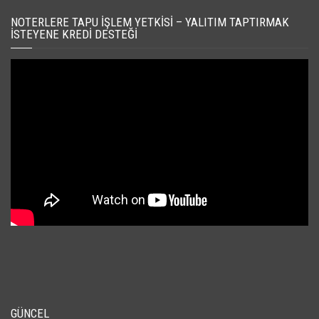
NOTERLERE TAPU İŞLEM YETKISI – YALITIM TAPTIRMAK
İSTEYENE KREDI DESTEĞI
GÜNCEL