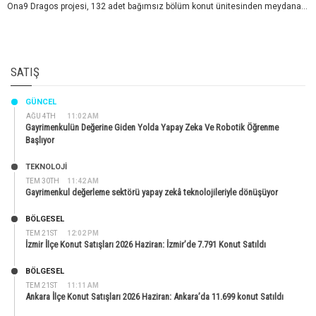
Ona9 Dragos projesi, 132 adet bağımsız bölüm konut ünitesinden meydana...
SATIŞ
GÜNCEL
AĞU 4TH
11:02 AM
Gayrimenkulün Değerine Giden Yolda Yapay Zeka Ve Robotik Öğrenme
Başlıyor
TEKNOLOJİ
TEM 30TH
11:42 AM
Gayrimenkul değerleme sektörü yapay zekâ teknolojileriyle dönüşüyor
BÖLGESEL
TEM 21ST
12:02 PM
İzmir İlçe Konut Satışları 2026 Haziran: İzmir’de 7.791 Konut Satıldı
BÖLGESEL
TEM 21ST
11:11 AM
Ankara İlçe Konut Satışları 2026 Haziran: Ankara’da 11.699 konut Satıldı