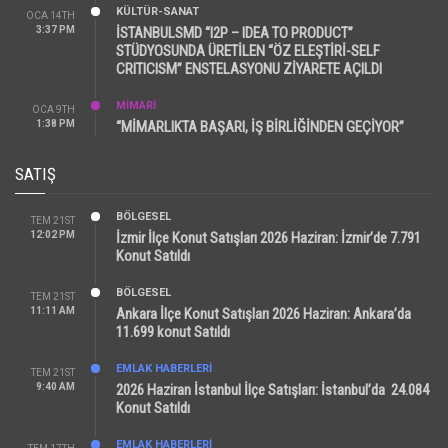
KÜLTÜR-SANAT
OCA 14TH
3:37 PM
İSTANBULSMD “I2P – IDEA TO PRODUCT”
STÜDYOSUNDA ÜRETİLEN “ÖZ ELEŞTİRİ-SELF
CRITICISM” ENSTELASYONU ZİYARETE AÇILDI
MİMARİ
OCA 9TH
1:38 PM
“MİMARLIKTA BAŞARI, İŞ BİRLİĞİNDEN GEÇİYOR”
SATIŞ
BÖLGESEL
TEM 21ST
12:02 PM
İzmir İlçe Konut Satışları 2026 Haziran: İzmir’de 7.791
Konut Satıldı
BÖLGESEL
TEM 21ST
11:11 AM
Ankara İlçe Konut Satışları 2026 Haziran: Ankara’da
11.699 konut Satıldı
EMLAK HABERLERI
TEM 21ST
9:40 AM
2026 Haziran İstanbul İlçe Satışları: İstanbul’da 24.084
Konut Satıldı
EMLAK HABERLERI