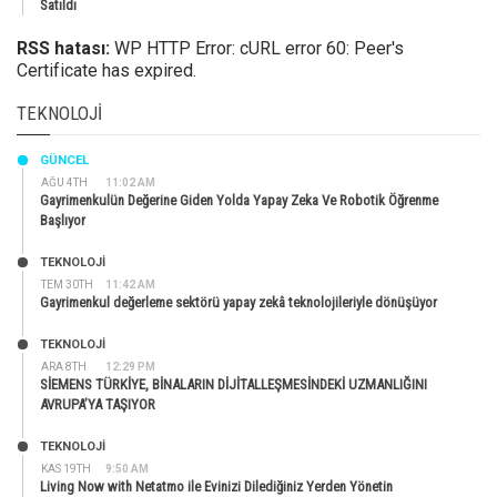
Satıldı
RSS hatası:
WP HTTP Error: cURL error 60: Peer's
Certificate has expired.
TEKNOLOJI
GÜNCEL
AĞU 4TH
11:02 AM
Gayrimenkulün Değerine Giden Yolda Yapay Zeka Ve Robotik Öğrenme
Başlıyor
TEKNOLOJİ
TEM 30TH
11:42 AM
Gayrimenkul değerleme sektörü yapay zekâ teknolojileriyle dönüşüyor
TEKNOLOJİ
ARA 8TH
12:29 PM
SİEMENS TÜRKİYE, BİNALARIN DİJİTALLEŞMESİNDEKİ UZMANLIĞINI
AVRUPA’YA TAŞIYOR
TEKNOLOJİ
KAS 19TH
9:50 AM
Living Now with Netatmo ile Evinizi Dilediğiniz Yerden Yönetin