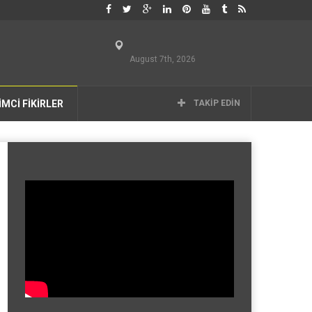
August 7th, 2026
İMCİ FİKİRLER
TAKIP EDIN