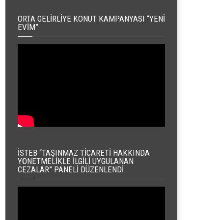
ORTA GELIRLIYE KONUT KAMPANYASI “YENI
EVIM”
İSTEB “TAŞINMAZ TICARETI HAKKINDA
YÖNETMELIKLE İLGILI UYGULANAN
CEZALAR” PANELI DÜZENLENDI