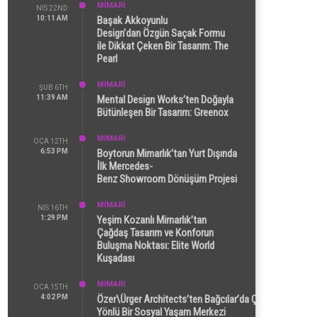
MİMARİ
NIS 22ND
10:11 AM
Başak Akkoyunlu
Design’dan Özgün Saçak Formu
ile Dikkat Çeken Bir Tasarım: The
Pearl
MİMARİ
ŞUB 6TH
11:39 AM
Mental Design Works’ten Doğayla
Bütünleşen Bir Tasarım: Greenox
MİMARİ
OCA 12TH
6:53 PM
Boytorun Mimarlık’tan Yurt Dışında
İlk Mercedes-
Benz Showroom Dönüşüm Projesi
MİMARİ
NIS 16TH
1:29 PM
Yeşim Kozanlı Mimarlık’tan
Çağdaş Tasarım ve Konforun
Buluşma Noktası: Elite World
Kuşadası
MİMARİ
OCA 15TH
4:02 PM
Özer\Ürger Architects’ten Bağcılar’da Çok
Yönlü Bir Sosyal Yaşam Merkezi