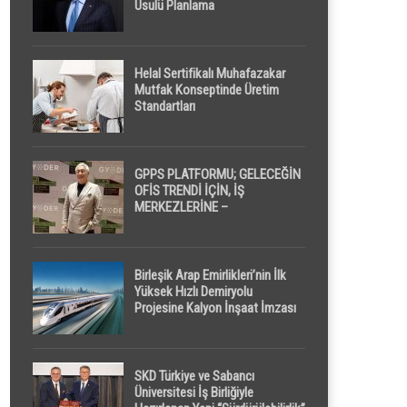
Usulü Planlama
Helal Sertifikalı Muhafazakar
Mutfak Konseptinde Üretim
Standartları
GPPS PLATFORMU; GELECEĞİN
OFİS TRENDİ İÇİN, İŞ
MERKEZLERİNE –
GELİŞTİRİCİLERE ” POD /
KAPSÜL ” UYKU KABİNİ
ÖNERİYOR
Birleşik Arap Emirlikleri’nin İlk
Yüksek Hızlı Demiryolu
Projesine Kalyon İnşaat İmzası
SKD Türkiye ve Sabancı
Üniversitesi İş Birliğiyle