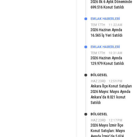
2026 İlk 6 Aylık Döneminde
699.516 Konut Satıldı
EMLAK HABERLERI
TEM 17TH
11:22 AM
2026 Haziran Ayında
16.565 İş Yeri Satıldı
EMLAK HABERLERI
TEM 17TH
10:31 AM
2026 Haziran Ayında
129.979 Konut Satıldı
BÖLGESEL
HAZ 23RD
12:59 PM
Ankara İlçe Konut Satışları
2026 Mayıs: Mayıs Ayında
Ankara’da 8.021 konut
Satıldı
BÖLGESEL
HAZ 23RD
12:17 PM
2026 Mayıs İzmir İlçe
Konut Satışları: Mayıs
Ayında İzmir’de 5.624