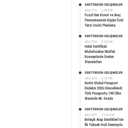
SEKTÖRDEN GELIŞMELER
AĞU 7TH
3:38 PM
Fuzul’den Konut ve Araç
Finansmanında Kişiye Özel
Terzi Usulü Planlama
SEKTÖRDEN GELIŞMELER
AĞU 7TH
3:32 PM
Helal Sertifikalı
Muhafazakar Mutfak
Konseptinde Üretim
Standartları
SEKTÖRDEN GELIŞMELER
AĞU 6TH
6:15 PM
Notte Global Pasaport
Endeksi 2026 Güncellendi:
Türk Pasaportu 199 Ülke
Arasında 86. Sırada
SEKTÖRDEN GELIŞMELER
AĞU 6TH
12:34 PM
Birleşik Arap Emirlikleri’nin
İlk Yüksek Hızlı Demiryolu