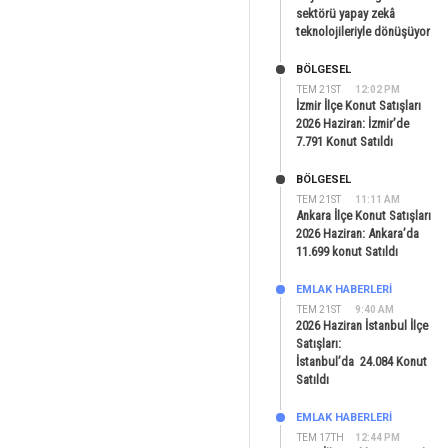
sektörü yapay zekâ
teknolojileriyle dönüşüyor
BÖLGESEL
TEM 21ST
12:02 PM
İzmir İlçe Konut Satışları
2026 Haziran: İzmir’de
7.791 Konut Satıldı
BÖLGESEL
TEM 21ST
11:11 AM
Ankara İlçe Konut Satışları
2026 Haziran: Ankara’da
11.699 konut Satıldı
EMLAK HABERLERI
TEM 21ST
9:40 AM
2026 Haziran İstanbul İlçe
Satışları:
İstanbul’da 24.084 Konut
Satıldı
EMLAK HABERLERI
TEM 17TH
12:44 PM