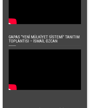
GAPAS “YENI MÜLKIYET SISTEMI” TANITIM
TOPLANTISI – İSMAIL ÖZCAN