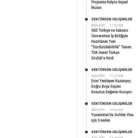
Projesine Kalyon İnşaat
İmzası
SEKTÖRDEN GELIŞMELER
AĞU 6TH
11:30 AM
SKD Türkiye ve Sabancı
Üniversitesi İş Birliğiyle
Hazırlanan Yeni
“Sürdürülebilirlik” Tanımı
TDK Genel Türkçe
Sözlük’e Girdi
SEKTÖRDEN GELIŞMELER
AĞU 6TH
11:27 AM
Evini Yenileyen Kazanıyor,
Doğru Boya Seçimi
Konutun Değerini Koruyor
SEKTÖRDEN GELIŞMELER
AĞU 4TH
10:52 AM
Yunanistan’da Golden Visa
için 5 neden
SEKTÖRDEN GELIŞMELER