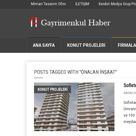
Mimari Tasarım Ofisi
İLETİŞİM
Keskin Medya Grup Por
ANA SAYFA
KONUT PROJELERİ
FIRMAL
POSTS TAGGED WITH "ÖNALAN INŞAAT"
Sofist
KONUT PROJELERI
KASIM 30
Sofista
Ümraniy
ve 100
meydana