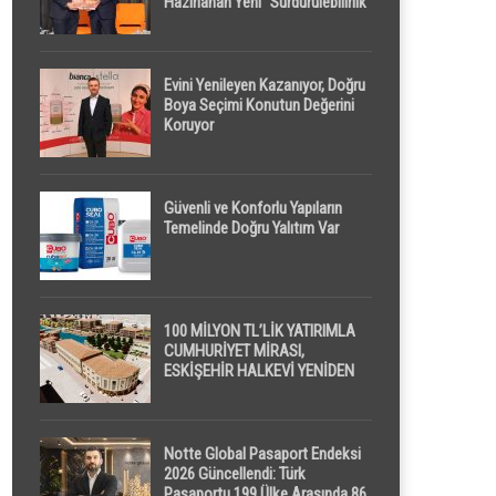
Hazırlanan Yeni “Sürdürülebilirlik”
Tanımı TDK Genel Türkçe
Sözlük’e Girdi
Evini Yenileyen Kazanıyor, Doğru
Boya Seçimi Konutun Değerini
Koruyor
Güvenli ve Konforlu Yapıların
Temelinde Doğru Yalıtım Var
100 MİLYON TL’LİK YATIRIMLA
CUMHURİYET MİRASI,
ESKİŞEHİR HALKEVİ YENİDEN
HAYAT BULUYOR
Notte Global Pasaport Endeksi
2026 Güncellendi: Türk
Pasaportu 199 Ülke Arasında 86.