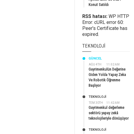
Konut Satıldı
RSS hatası:
WP HTTP
Error: cURL error 60:
Peer's Certificate has
expired.
TEKNOLOJI
GÜNCEL
AĞU 4TH
11:02 AM
Gayrimenkulün Değerine
Giden Yolda Yapay Zeka
Ve Robotik Öğrenme
Başlıyor
TEKNOLOJİ
TEM 30TH
11:42 AM
Gayrimenkul değerleme
sektörü yapay zekâ
teknolojileriyle dönüşüyor
TEKNOLOJİ