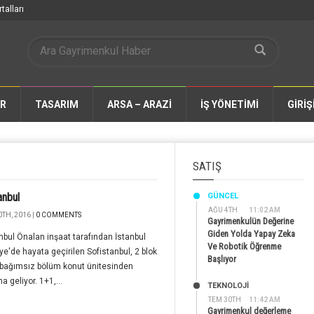
talları
AR
TASARIM
ARSA – ARAZİ
İŞ YÖNETİMİ
GİRİŞ
SATIŞ
anbul
GÜNCEL
AĞU 4TH
11:02 AM
TH, 2016 |
0 COMMENTS
Gayrimenkulün Değerine
Giden Yolda Yapay Zeka
nbul Önalan inşaat tarafından İstanbul
Ve Robotik Öğrenme
e'de hayata geçirilen Sofistanbul, 2 blok
Başlıyor
 bağımsız bölüm konut ünitesinden
 geliyor. 1+1,...
TEKNOLOJİ
TEM 30TH
11:42 AM
Gayrimenkul değerleme