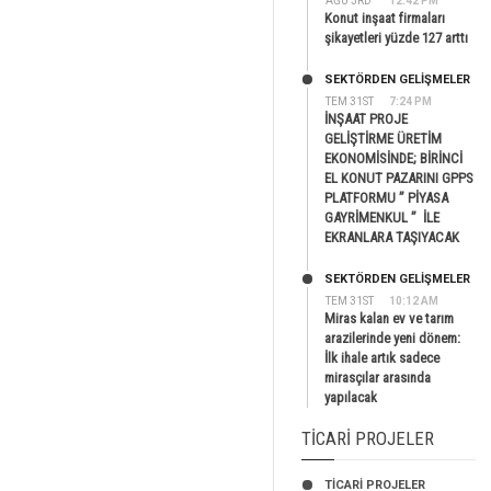
AĞU 3RD
12:42 PM
Konut inşaat firmaları
şikayetleri yüzde 127 arttı
SEKTÖRDEN GELIŞMELER
TEM 31ST
7:24 PM
İNŞAAT PROJE
GELİŞTİRME ÜRETİM
EKONOMİSİNDE; BİRİNCİ
EL KONUT PAZARINI GPPS
PLATFORMU ” PİYASA
GAYRİMENKUL ” İLE
EKRANLARA TAŞIYACAK
SEKTÖRDEN GELIŞMELER
TEM 31ST
10:12 AM
Miras kalan ev ve tarım
arazilerinde yeni dönem:
İlk ihale artık sadece
mirasçılar arasında
yapılacak
TICARI PROJELER
TİCARİ PROJELER