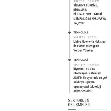
ARA 8TH
12:29 PM
SİEMENS TÜRKİYE,
BİNALARIN
DİJİTALLEŞMESİNDEKİ
UZMANLIĞINI AVRUPA’YA
TAŞIYOR
TEKNOLOJİ
KAS 19TH
9:50 AM
Living Now with Netatmo
ile Evinizi Dilediğiniz
Yerden Yönetin
TEKNOLOJİ
MAY 15TH
10:40 AM
Biyometri ve bina
otomasyon sistemleri
2025’in ilk aylarında en çok
saldırıya uğrayan
operasyonel teknoloji
sektörleri oldu
SEKTÖRDEN
GELIŞMELER