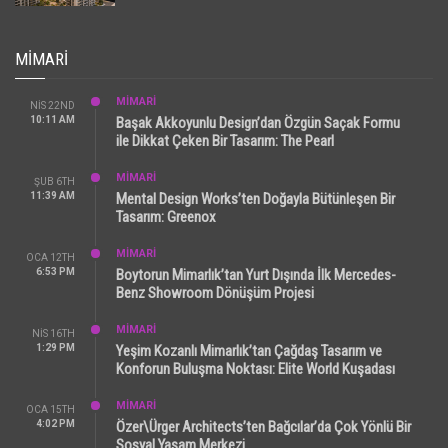
MIMARI
MİMARİ
NIS 22ND
10:11 AM
Başak Akkoyunlu Design’dan Özgün Saçak Formu
ile Dikkat Çeken Bir Tasarım: The Pearl
MİMARİ
ŞUB 6TH
11:39 AM
Mental Design Works’ten Doğayla Bütünleşen Bir
Tasarım: Greenox
MİMARİ
OCA 12TH
6:53 PM
Boytorun Mimarlık’tan Yurt Dışında İlk Mercedes-
Benz Showroom Dönüşüm Projesi
MİMARİ
NIS 16TH
1:29 PM
Yeşim Kozanlı Mimarlık’tan Çağdaş Tasarım ve
Konforun Buluşma Noktası: Elite World Kuşadası
MİMARİ
OCA 15TH
4:02 PM
Özer\Ürger Architects’ten Bağcılar’da Çok Yönlü Bir
Sosyal Yaşam Merkezi