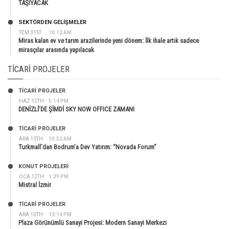
TAŞIYACAK
SEKTÖRDEN GELIŞMELER
TEM 31ST
10:12 AM
Miras kalan ev ve tarım arazilerinde yeni dönem: İlk ihale artık sadece
mirasçılar arasında yapılacak
TICARI PROJELER
TİCARİ PROJELER
HAZ 12TH
5:14 PM
DENİZLİ’DE ŞİMDİ SKY NOW OFFICE ZAMANI
TİCARİ PROJELER
ARA 10TH
10:52 AM
Turkmall’dan Bodrum’a Dev Yatırım: “Novada Forum”
KONUT PROJELERI
OCA 12TH
1:39 PM
Mistral İzmir
TİCARİ PROJELER
ARA 10TH
12:14 PM
Plaza Görünümlü Sanayi Projesi: Modern Sanayi Merkezi