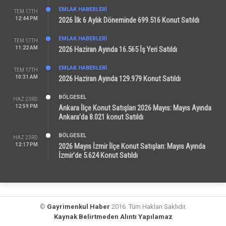
EMLAK HABERLERI
TEM 17TH
12:44 PM
2026 İlk 6 Aylık Döneminde 699.516 Konut Satıldı
EMLAK HABERLERI
TEM 17TH
11:22 AM
2026 Haziran Ayında 16.565 İş Yeri Satıldı
EMLAK HABERLERI
TEM 17TH
10:31 AM
2026 Haziran Ayında 129.979 Konut Satıldı
BÖLGESEL
HAZ 23RD
12:59 PM
Ankara İlçe Konut Satışları 2026 Mayıs: Mayıs Ayında
Ankara’da 8.021 konut Satıldı
BÖLGESEL
HAZ 23RD
12:17 PM
2026 Mayıs İzmir İlçe Konut Satışları: Mayıs Ayında
İzmir’de 5.624 Konut Satıldı
©
Gayrimenkul Haber
2016. Tüm Hakları Saklıdır.
Kaynak Belirtmeden Alıntı Yapılamaz