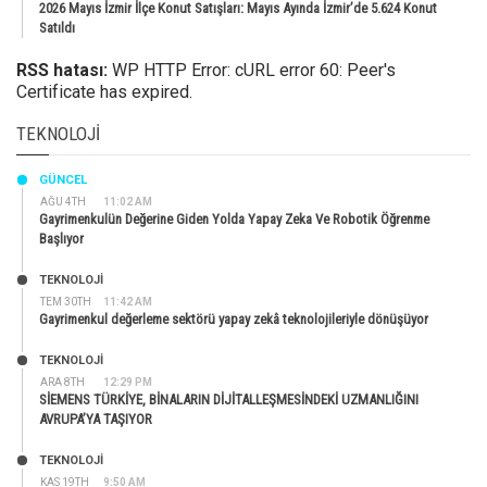
2026 Mayıs İzmir İlçe Konut Satışları: Mayıs Ayında İzmir’de 5.624 Konut
Satıldı
RSS hatası:
WP HTTP Error: cURL error 60: Peer's
Certificate has expired.
TEKNOLOJI
GÜNCEL
AĞU 4TH
11:02 AM
Gayrimenkulün Değerine Giden Yolda Yapay Zeka Ve Robotik Öğrenme
Başlıyor
TEKNOLOJİ
TEM 30TH
11:42 AM
Gayrimenkul değerleme sektörü yapay zekâ teknolojileriyle dönüşüyor
TEKNOLOJİ
ARA 8TH
12:29 PM
SİEMENS TÜRKİYE, BİNALARIN DİJİTALLEŞMESİNDEKİ UZMANLIĞINI
AVRUPA’YA TAŞIYOR
TEKNOLOJİ
KAS 19TH
9:50 AM