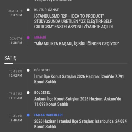
KÜLTÜR-SANAT
OCA 14TH
3:37 PM
İSTANBULSMD “I2P – IDEA TO PRODUCT”
STÜDYOSUNDA ÜRETİLEN “ÖZ ELEŞTİRİ-SELF
CRITICISM” ENSTELASYONU ZİYARETE AÇILDI
MİMARİ
OCA 9TH
1:38 PM
“MİMARLIKTA BAŞARI, İŞ BİRLİĞİNDEN GEÇİYOR”
SATIŞ
BÖLGESEL
TEM 21ST
12:02 PM
İzmir İlçe Konut Satışları 2026 Haziran: İzmir’de 7.791
Konut Satıldı
BÖLGESEL
TEM 21ST
11:11 AM
Ankara İlçe Konut Satışları 2026 Haziran: Ankara’da
11.699 konut Satıldı
EMLAK HABERLERI
TEM 21ST
9:40 AM
2026 Haziran İstanbul İlçe Satışları: İstanbul’da 24.084
Konut Satıldı