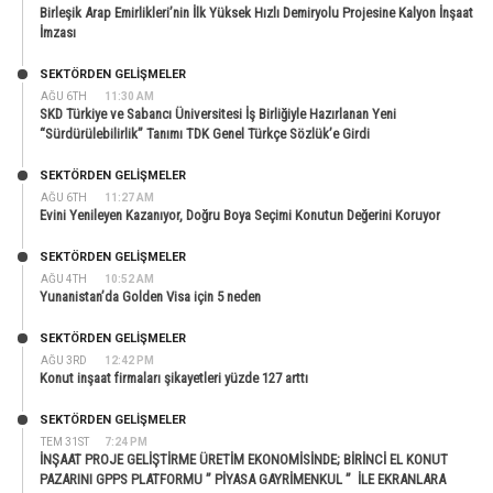
Birleşik Arap Emirlikleri’nin İlk Yüksek Hızlı Demiryolu Projesine Kalyon İnşaat
İmzası
SEKTÖRDEN GELIŞMELER
AĞU 6TH
11:30 AM
SKD Türkiye ve Sabancı Üniversitesi İş Birliğiyle Hazırlanan Yeni
“Sürdürülebilirlik” Tanımı TDK Genel Türkçe Sözlük’e Girdi
SEKTÖRDEN GELIŞMELER
AĞU 6TH
11:27 AM
Evini Yenileyen Kazanıyor, Doğru Boya Seçimi Konutun Değerini Koruyor
SEKTÖRDEN GELIŞMELER
AĞU 4TH
10:52 AM
Yunanistan’da Golden Visa için 5 neden
SEKTÖRDEN GELIŞMELER
AĞU 3RD
12:42 PM
Konut inşaat firmaları şikayetleri yüzde 127 arttı
SEKTÖRDEN GELIŞMELER
TEM 31ST
7:24 PM
İNŞAAT PROJE GELİŞTİRME ÜRETİM EKONOMİSİNDE; BİRİNCİ EL KONUT
PAZARINI GPPS PLATFORMU ” PİYASA GAYRİMENKUL ” İLE EKRANLARA