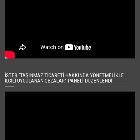
İSTEB “TAŞINMAZ TICARETI HAKKINDA YÖNETMELIKLE
İLGILI UYGULANAN CEZALAR” PANELI DÜZENLENDI