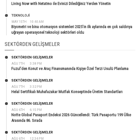
Living Now with Netatmo ile Evinizi Dilediğiniz Yerden Yönetin
TEKNOLOJİ
MAY 15TH
10:40 AM
Biyometri ve bina otomasyon sistemleri 2025’in ilk aylarında en çok saldırıya
uğrayan operasyonel teknoloji sektörleri oldu
SEKTÖRDEN GELIŞMELER
SEKTÖRDEN GELIŞMELER
AĞU 7TH
3:38 PM
Fuzul’den Konut ve Araç Finansmanında Kişiye Özel Terzi Usulü Planlama
SEKTÖRDEN GELIŞMELER
AĞU 7TH
3:32 PM
Helal Sertifikalı Muhafazakar Mutfak Konseptinde Üretim Standartları
SEKTÖRDEN GELIŞMELER
AĞU 6TH
6:15 PM
Notte Global Pasaport Endeksi 2026 Güncellendi: Türk Pasaportu 199 Ülke
Arasında 86. Sırada
SEKTÖRDEN GELIŞMELER
AĞU 6TH
12:34 PM