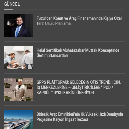
GÜNCEL
Fuzul’den Konut ve Araç Finansmanında Kişiye Özel
Terzi Usulü Planlama
Helal Sertifikalı Muhafazakar Mutfak Konseptinde
Üretim Standartları
GPPS PLATFORMU; GELECEĞİN OFİS TRENDİ İÇİN,
İŞ MERKEZLERİNE – GELİŞTİRİCİLERE ” POD /
KAPSÜL ” UYKU KABİNİ ÖNERİYOR
Birleşik Arap Emirlikleri’nin İlk Yüksek Hızlı Demiryolu
Projesine Kalyon İnşaat İmzası