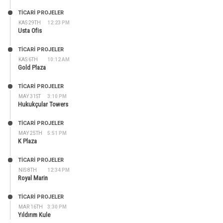
TİCARİ PROJELER
KAS 29TH
12:23 PM
Usta Ofis
TİCARİ PROJELER
KAS 6TH
10:12 AM
Gold Plaza
TİCARİ PROJELER
MAY 31ST
3:10 PM
Hukukçular Towers
TİCARİ PROJELER
MAY 25TH
5:51 PM
K Plaza
TİCARİ PROJELER
NIS 8TH
12:34 PM
Royal Marin
TİCARİ PROJELER
MAR 16TH
3:30 PM
Yıldırım Kule