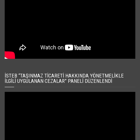
İSTEB “TAŞINMAZ TICARETI HAKKINDA YÖNETMELIKLE
İLGILI UYGULANAN CEZALAR” PANELI DÜZENLENDI