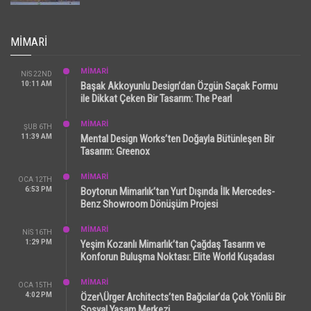
MIMARI
MİMARİ
NIS 22ND
10:11 AM
Başak Akkoyunlu Design’dan Özgün Saçak Formu
ile Dikkat Çeken Bir Tasarım: The Pearl
MİMARİ
ŞUB 6TH
11:39 AM
Mental Design Works’ten Doğayla Bütünleşen Bir
Tasarım: Greenox
MİMARİ
OCA 12TH
6:53 PM
Boytorun Mimarlık’tan Yurt Dışında İlk Mercedes-
Benz Showroom Dönüşüm Projesi
MİMARİ
NIS 16TH
1:29 PM
Yeşim Kozanlı Mimarlık’tan Çağdaş Tasarım ve
Konforun Buluşma Noktası: Elite World Kuşadası
MİMARİ
OCA 15TH
4:02 PM
Özer\Ürger Architects’ten Bağcılar’da Çok Yönlü Bir
Sosyal Yaşam Merkezi