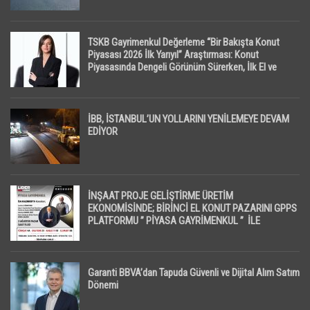
TSKB Gayrimenkul Değerleme “Bir Bakışta Konut
Piyasası 2026 İlk Yarıyıl” Araştırması: Konut
Piyasasında Dengeli Görünüm Sürerken, İlk El ve
İpotekli Satışlarda Sınırlı Toparlanma Dikkat Çekti
İBB, İSTANBUL’UN YOLLARINI YENİLEMEYE DEVAM
EDİYOR
İNŞAAT PROJE GELİŞTİRME ÜRETİM
EKONOMİSİNDE; BİRİNCİ EL KONUT PAZARINI GPPS
PLATFORMU ” PİYASA GAYRİMENKUL ” İLE
EKRANLARA TAŞIYACAK
Garanti BBVA’dan Tapuda Güvenli ve Dijital Alım Satım
Dönemi