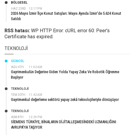
BÖLGESEL
HAZ 23RD
12:17 PM
2026 Mayıs İzmir İlçe Konut Satışları: Mayıs Ayında İzmir’de 5.624 Konut
Satıldı
RSS hatası:
WP HTTP Error: cURL error 60: Peer's
Certificate has expired.
TEKNOLOJI
GÜNCEL
AĞU 4TH
11:02 AM
Gayrimenkulün Değerine Giden Yolda Yapay Zeka Ve Robotik Öğrenme
Başlıyor
TEKNOLOJİ
TEM 30TH
11:42 AM
Gayrimenkul değerleme sektörü yapay zekâ teknolojileriyle dönüşüyor
TEKNOLOJİ
ARA 8TH
12:29 PM
SİEMENS TÜRKİYE, BİNALARIN DİJİTALLEŞMESİNDEKİ UZMANLIĞINI
AVRUPA’YA TAŞIYOR