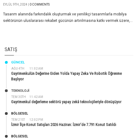
EYLÜL 9TH, 2024 |
0 COMMENTS
Tasarım alanında farkındalık oluşturmak ve yenilikçi tasarımlarla mobilya
sektörünün uluslararası rekabet gücünün artırılmasına katkı vermek üzere,...
SATIŞ
GÜNCEL
AĞU 4TH
11:02 AM
Gayrimenkulün Değerine Giden Yolda Yapay Zeka Ve Robotik Öğrenme
Başlıyor
TEKNOLOJİ
TEM 30TH
11:42 AM
Gayrimenkul değerleme sektörü yapay zekâ teknolojileriyle dönüşüyor
BÖLGESEL
TEM 21ST
12:02 PM
İzmir İlçe Konut Satışları 2026 Haziran: İzmir’de 7.791 Konut Satıldı
BÖLGESEL