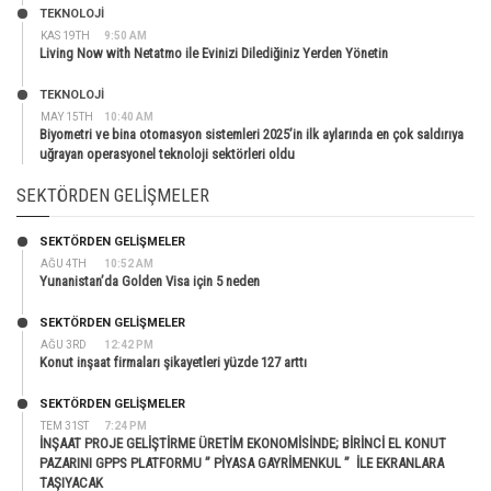
TEKNOLOJİ
KAS 19TH
9:50 AM
Living Now with Netatmo ile Evinizi Dilediğiniz Yerden Yönetin
TEKNOLOJİ
MAY 15TH
10:40 AM
Biyometri ve bina otomasyon sistemleri 2025’in ilk aylarında en çok saldırıya
uğrayan operasyonel teknoloji sektörleri oldu
SEKTÖRDEN GELIŞMELER
SEKTÖRDEN GELIŞMELER
AĞU 4TH
10:52 AM
Yunanistan’da Golden Visa için 5 neden
SEKTÖRDEN GELIŞMELER
AĞU 3RD
12:42 PM
Konut inşaat firmaları şikayetleri yüzde 127 arttı
SEKTÖRDEN GELIŞMELER
TEM 31ST
7:24 PM
İNŞAAT PROJE GELİŞTİRME ÜRETİM EKONOMİSİNDE; BİRİNCİ EL KONUT
PAZARINI GPPS PLATFORMU ” PİYASA GAYRİMENKUL ” İLE EKRANLARA
TAŞIYACAK