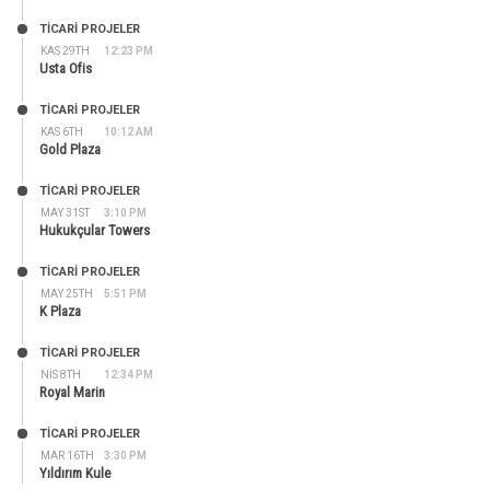
TİCARİ PROJELER
KAS 29TH
12:23 PM
Usta Ofis
TİCARİ PROJELER
KAS 6TH
10:12 AM
Gold Plaza
TİCARİ PROJELER
MAY 31ST
3:10 PM
Hukukçular Towers
TİCARİ PROJELER
MAY 25TH
5:51 PM
K Plaza
TİCARİ PROJELER
NIS 8TH
12:34 PM
Royal Marin
TİCARİ PROJELER
MAR 16TH
3:30 PM
Yıldırım Kule