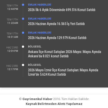
EMLAK HABERLERI
TEM 17TH
12:44 PM
2026 İlk 6 Aylık Döneminde 699.516 Konut Satıldı
EMLAK HABERLERI
TEM 17TH
11:22 AM
2026 Haziran Ayında 16.565 İş Yeri Satıldı
EMLAK HABERLERI
TEM 17TH
10:31 AM
2026 Haziran Ayında 129.979 Konut Satıldı
BÖLGESEL
HAZ 23RD
12:59 PM
Ankara İlçe Konut Satışları 2026 Mayıs: Mayıs Ayında
Ankara’da 8.021 konut Satıldı
BÖLGESEL
HAZ 23RD
12:17 PM
2026 Mayıs İzmir İlçe Konut Satışları: Mayıs Ayında
İzmir’de 5.624 Konut Satıldı
©
Gayrimenkul Haber
2016. Tüm Hakları Saklıdır.
Kaynak Belirtmeden Alıntı Yapılamaz