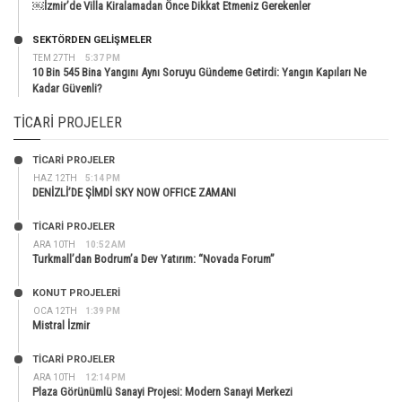
￼İzmir’de Villa Kiralamadan Önce Dikkat Etmeniz Gerekenler
SEKTÖRDEN GELIŞMELER
TEM 27TH
5:37 PM
10 Bin 545 Bina Yangını Aynı Soruyu Gündeme Getirdi: Yangın Kapıları Ne
Kadar Güvenli?
TICARI PROJELER
TİCARİ PROJELER
HAZ 12TH
5:14 PM
DENİZLİ’DE ŞİMDİ SKY NOW OFFICE ZAMANI
TİCARİ PROJELER
ARA 10TH
10:52 AM
Turkmall’dan Bodrum’a Dev Yatırım: “Novada Forum”
KONUT PROJELERI
OCA 12TH
1:39 PM
Mistral İzmir
TİCARİ PROJELER
ARA 10TH
12:14 PM
Plaza Görünümlü Sanayi Projesi: Modern Sanayi Merkezi