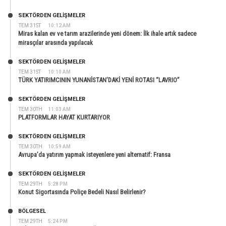
SEKTÖRDEN GELIŞMELER
TEM 31ST
10:12 AM
Miras kalan ev ve tarım arazilerinde yeni dönem: İlk ihale artık sadece
mirasçılar arasında yapılacak
SEKTÖRDEN GELIŞMELER
TEM 31ST
10:10 AM
TÜRK YATIRIMCININ YUNANİSTAN’DAKİ YENİ ROTASI “LAVRIO”
SEKTÖRDEN GELIŞMELER
TEM 30TH
11:03 AM
PLATFORMLAR HAYAT KURTARIYOR
SEKTÖRDEN GELIŞMELER
TEM 30TH
10:59 AM
Avrupa’da yatırım yapmak isteyenlere yeni alternatif: Fransa
SEKTÖRDEN GELIŞMELER
TEM 29TH
5:28 PM
Konut Sigortasında Poliçe Bedeli Nasıl Belirlenir?
BÖLGESEL
TEM 29TH
5:24 PM