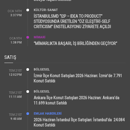
KÜLTÜR-SANAT
OCA 14TH
3:37 PM
İSTANBULSMD “I2P – IDEA TO PRODUCT”
STÜDYOSUNDA ÜRETİLEN “ÖZ ELEŞTİRİ-SELF
CRITICISM” ENSTELASYONU ZİYARETE AÇILDI
MİMARİ
OCA 9TH
1:38 PM
“MİMARLIKTA BAŞARI, İŞ BİRLİĞİNDEN GEÇİYOR”
SATIŞ
BÖLGESEL
TEM 21ST
12:02 PM
İzmir İlçe Konut Satışları 2026 Haziran: İzmir’de 7.791
Konut Satıldı
BÖLGESEL
TEM 21ST
11:11 AM
Ankara İlçe Konut Satışları 2026 Haziran: Ankara’da
11.699 konut Satıldı
EMLAK HABERLERI
TEM 21ST
9:40 AM
2026 Haziran İstanbul İlçe Satışları: İstanbul’da 24.084
Konut Satıldı