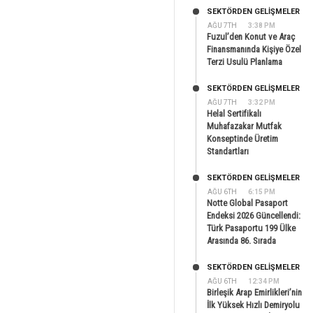
SEKTÖRDEN GELIŞMELER
AĞU 7TH
3:38 PM
Fuzul’den Konut ve Araç
Finansmanında Kişiye Özel
Terzi Usulü Planlama
SEKTÖRDEN GELIŞMELER
AĞU 7TH
3:32 PM
Helal Sertifikalı
Muhafazakar Mutfak
Konseptinde Üretim
Standartları
SEKTÖRDEN GELIŞMELER
AĞU 6TH
6:15 PM
Notte Global Pasaport
Endeksi 2026 Güncellendi:
Türk Pasaportu 199 Ülke
Arasında 86. Sırada
SEKTÖRDEN GELIŞMELER
AĞU 6TH
12:34 PM
Birleşik Arap Emirlikleri’nin
İlk Yüksek Hızlı Demiryolu