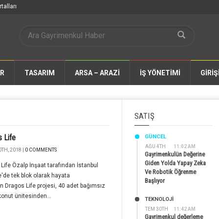
talları
AR
TASARIM
ARSA – ARAZİ
İŞ YÖNETİMİ
GİRİŞ
SATIŞ
 Life
GÜNCEL
AĞU 4TH
11:02 AM
TH, 2018 |
0 COMMENTS
Gayrimenkulün Değerine
Giden Yolda Yapay Zeka
Life Özalp İnşaat tarafından İstanbul
Ve Robotik Öğrenme
'de tek blok olarak hayata
Başlıyor
en Dragos Life projesi, 40 adet bağımsız
onut ünitesinden...
TEKNOLOJİ
TEM 30TH
11:42 AM
Gayrimenkul değerleme