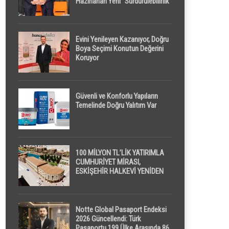
Hazırlanan Yeni “Sürdürülebilirlik”
Tanımı TDK Genel Türkçe
Sözlük’e Girdi
Evini Yenileyen Kazanıyor, Doğru
Boya Seçimi Konutun Değerini
Koruyor
Güvenli ve Konforlu Yapıların
Temelinde Doğru Yalıtım Var
100 MİLYON TL’LİK YATIRIMLA
CUMHURİYET MİRASI,
ESKİŞEHİR HALKEVİ YENİDEN
HAYAT BULUYOR
Notte Global Pasaport Endeksi
2026 Güncellendi: Türk
Pasaportu 199 Ülke Arasında 86.