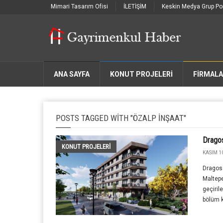
Mimari Tasarım Ofisi
İLETİŞİM
Keskin Medya Grup Por
ANA SAYFA
KONUT PROJELERİ
FIRMAL
POSTS TAGGED WITH "ÖZALP İNŞAAT"
Dragos
KONUT PROJELERI
KASIM 10
Dragos 
Maltepe
geçiril
bölüm k