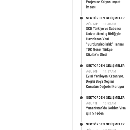
Projesine Kalyon İnşaat
İmzası
SEKTÖRDEN GELIŞMELER
AĞU 6TH
11:30 AM
SKD Türkiye ve Sabancı
Üniversitesi İş Birliğiyle
Hazırlanan Yeni
“Sürdürülebilirlik” Tanımı
TDK Genel Türkçe
Sözlük’e Girdi
SEKTÖRDEN GELIŞMELER
AĞU 6TH
11:27 AM
Evini Yenileyen Kazanıyor,
Doğru Boya Seçimi
Konutun Değerini Koruyor
SEKTÖRDEN GELIŞMELER
AĞU 4TH
10:52 AM
Yunanistan’da Golden Visa
için 5 neden
SEKTÖRDEN GELIŞMELER