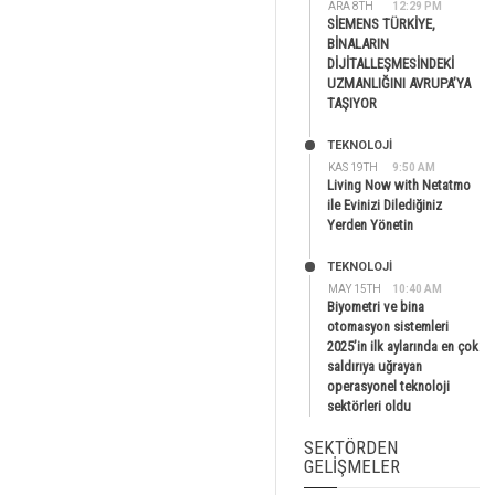
ARA 8TH
12:29 PM
SİEMENS TÜRKİYE,
BİNALARIN
DİJİTALLEŞMESİNDEKİ
UZMANLIĞINI AVRUPA’YA
TAŞIYOR
TEKNOLOJİ
KAS 19TH
9:50 AM
Living Now with Netatmo
ile Evinizi Dilediğiniz
Yerden Yönetin
TEKNOLOJİ
MAY 15TH
10:40 AM
Biyometri ve bina
otomasyon sistemleri
2025’in ilk aylarında en çok
saldırıya uğrayan
operasyonel teknoloji
sektörleri oldu
SEKTÖRDEN
GELIŞMELER