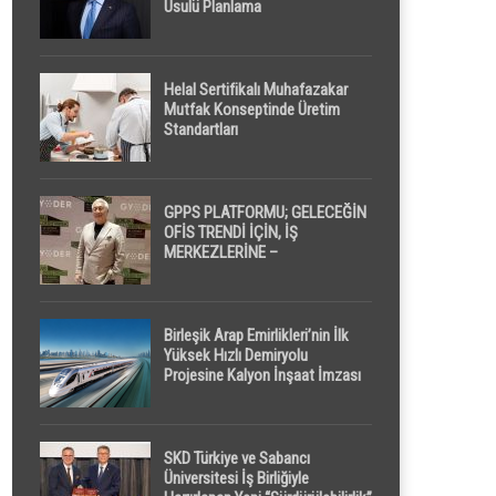
Usulü Planlama
Helal Sertifikalı Muhafazakar
Mutfak Konseptinde Üretim
Standartları
GPPS PLATFORMU; GELECEĞİN
OFİS TRENDİ İÇİN, İŞ
MERKEZLERİNE –
GELİŞTİRİCİLERE ” POD /
KAPSÜL ” UYKU KABİNİ
ÖNERİYOR
Birleşik Arap Emirlikleri’nin İlk
Yüksek Hızlı Demiryolu
Projesine Kalyon İnşaat İmzası
SKD Türkiye ve Sabancı
Üniversitesi İş Birliğiyle