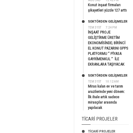
AĞU 3RD
12:42 PM
Konut inşaat firmaları
şikayetleri yüzde 127 arttı
SEKTÖRDEN GELIŞMELER
TEM 31ST
7:24 PM
İNŞAAT PROJE
GELİŞTİRME ÜRETİM
EKONOMİSİNDE; BİRİNCİ
EL KONUT PAZARINI GPPS
PLATFORMU ” PİYASA
GAYRİMENKUL ” İLE
EKRANLARA TAŞIYACAK
SEKTÖRDEN GELIŞMELER
TEM 31ST
10:12 AM
Miras kalan ev ve tarım
arazilerinde yeni dönem:
İlk ihale artık sadece
mirasçılar arasında
yapılacak
TICARI PROJELER
TİCARİ PROJELER