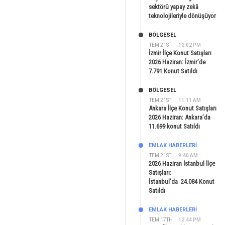
sektörü yapay zekâ
teknolojileriyle dönüşüyor
BÖLGESEL
TEM 21ST
12:02 PM
İzmir İlçe Konut Satışları
2026 Haziran: İzmir’de
7.791 Konut Satıldı
BÖLGESEL
TEM 21ST
11:11 AM
Ankara İlçe Konut Satışları
2026 Haziran: Ankara’da
11.699 konut Satıldı
EMLAK HABERLERI
TEM 21ST
9:40 AM
2026 Haziran İstanbul İlçe
Satışları:
İstanbul’da 24.084 Konut
Satıldı
EMLAK HABERLERI
TEM 17TH
12:44 PM