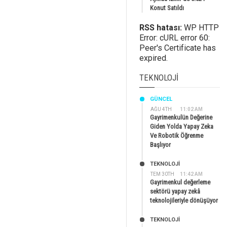
Konut Satıldı
RSS hatası:
WP HTTP
Error: cURL error 60:
Peer's Certificate has
expired.
TEKNOLOJI
GÜNCEL
AĞU 4TH
11:02 AM
Gayrimenkulün Değerine
Giden Yolda Yapay Zeka
Ve Robotik Öğrenme
Başlıyor
TEKNOLOJİ
TEM 30TH
11:42 AM
Gayrimenkul değerleme
sektörü yapay zekâ
teknolojileriyle dönüşüyor
TEKNOLOJİ