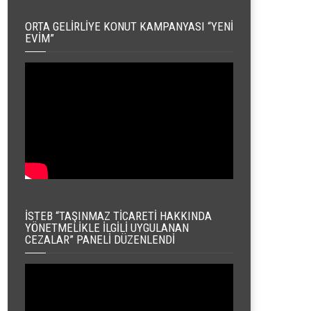
ORTA GELIRLIYE KONUT KAMPANYASI “YENI
EVIM”
İSTEB “TAŞINMAZ TICARETI HAKKINDA
YÖNETMELIKLE İLGILI UYGULANAN
CEZALAR” PANELI DÜZENLENDI