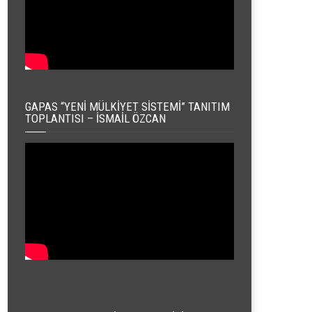
GAPAS “YENI MÜLKIYET SISTEMI” TANITIM
TOPLANTISI – İSMAIL ÖZCAN