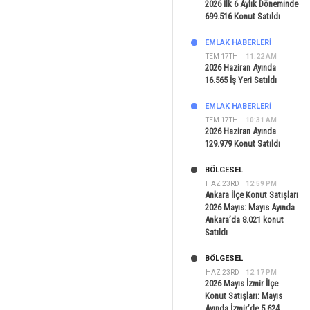
2026 İlk 6 Aylık Döneminde
699.516 Konut Satıldı
EMLAK HABERLERI
TEM 17TH
11:22 AM
2026 Haziran Ayında
16.565 İş Yeri Satıldı
EMLAK HABERLERI
TEM 17TH
10:31 AM
2026 Haziran Ayında
129.979 Konut Satıldı
BÖLGESEL
HAZ 23RD
12:59 PM
Ankara İlçe Konut Satışları
2026 Mayıs: Mayıs Ayında
Ankara’da 8.021 konut
Satıldı
BÖLGESEL
HAZ 23RD
12:17 PM
2026 Mayıs İzmir İlçe
Konut Satışları: Mayıs
Ayında İzmir’de 5.624