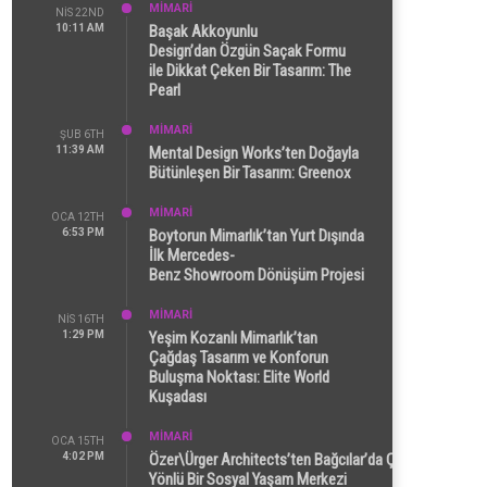
MİMARİ
NIS 22ND
10:11 AM
Başak Akkoyunlu
Design’dan Özgün Saçak Formu
ile Dikkat Çeken Bir Tasarım: The
Pearl
MİMARİ
ŞUB 6TH
11:39 AM
Mental Design Works’ten Doğayla
Bütünleşen Bir Tasarım: Greenox
MİMARİ
OCA 12TH
6:53 PM
Boytorun Mimarlık’tan Yurt Dışında
İlk Mercedes-
Benz Showroom Dönüşüm Projesi
MİMARİ
NIS 16TH
1:29 PM
Yeşim Kozanlı Mimarlık’tan
Çağdaş Tasarım ve Konforun
Buluşma Noktası: Elite World
Kuşadası
MİMARİ
OCA 15TH
4:02 PM
Özer\Ürger Architects’ten Bağcılar’da Çok
Yönlü Bir Sosyal Yaşam Merkezi