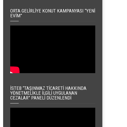
ORTA GELIRLIYE KONUT KAMPANYASI “YENI
EVIM”
İSTEB “TAŞINMAZ TICARETI HAKKINDA
YÖNETMELIKLE İLGILI UYGULANAN
CEZALAR” PANELI DÜZENLENDI