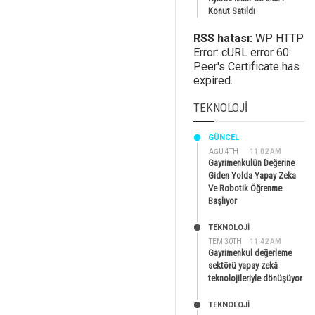
Konut Satıldı
RSS hatası:
WP HTTP
Error: cURL error 60:
Peer's Certificate has
expired.
TEKNOLOJI
GÜNCEL
AĞU 4TH
11:02 AM
Gayrimenkulün Değerine
Giden Yolda Yapay Zeka
Ve Robotik Öğrenme
Başlıyor
TEKNOLOJİ
TEM 30TH
11:42 AM
Gayrimenkul değerleme
sektörü yapay zekâ
teknolojileriyle dönüşüyor
TEKNOLOJİ