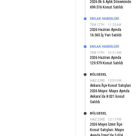
2026 İlk 6 Aylık Döneminde
699.516 Konut Satıldı
EMLAK HABERLERI
TEM 17TH
11:22 AM
2026 Haziran Ayında
16.565 İş Yeri Satıldı
EMLAK HABERLERI
TEM 17TH
10:31 AM
2026 Haziran Ayında
129.979 Konut Satıldı
BÖLGESEL
HAZ 23RD
12:59 PM
Ankara İlçe Konut Satışları
2026 Mayıs: Mayıs Ayında
Ankara’da 8.021 konut
Satıldı
BÖLGESEL
HAZ 23RD
12:17 PM
2026 Mayıs İzmir İlçe
Konut Satışları: Mayıs
Ayında İzmir’de 5.624