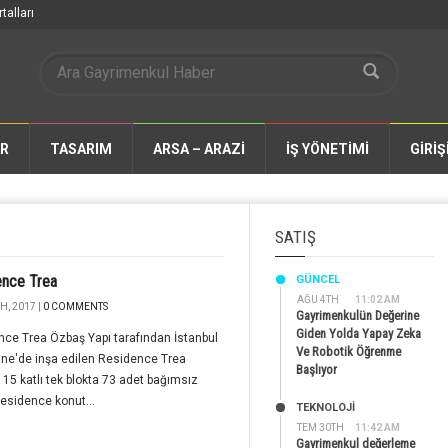
talları
AR
TASARIM
ARSA – ARAZİ
İŞ YÖNETİMİ
GİRİŞ
SATIŞ
ence Trea
GÜNCEL
AĞU 4TH
11:02 AM
H, 2017 |
0 COMMENTS
Gayrimenkulün Değerine
Giden Yolda Yapay Zeka
ce Trea Özbaş Yapı tarafından İstanbul
Ve Robotik Öğrenme
ne'de inşa edilen Residence Trea
Başlıyor
, 15 katlı tek blokta 73 adet bağımsız
esidence konut...
TEKNOLOJİ
TEM 30TH
11:42 AM
Gayrimenkul değerleme