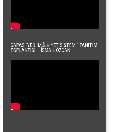
GAPAS “YENI MÜLKIYET SISTEMI” TANITIM
TOPLANTISI – İSMAIL ÖZCAN