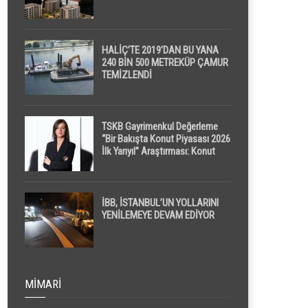
HALİÇ’TE 2019’DAN BU YANA
240 BİN 500 METREKÜP ÇAMUR
TEMİZLENDİ
TSKB Gayrimenkul Değerleme
“Bir Bakışta Konut Piyasası 2026
İlk Yarıyıl” Araştırması: Konut
Piyasasında Dengeli Görünüm
Sürerken, İlk El ve İpotekli
Satışlarda Sınırlı Toparlanma
Dikkat Çekti
İBB, İSTANBUL’UN YOLLARINI
YENİLEMEYE DEVAM EDİYOR
MIMARI