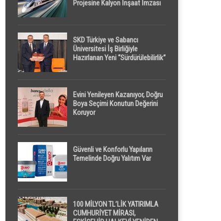
Projesine Kalyon İnşaat İmzası
SKD Türkiye ve Sabancı
Üniversitesi İş Birliğiyle
Hazırlanan Yeni “Sürdürülebilirlik”
Tanımı TDK Genel Türkçe
Sözlük’e Girdi
Evini Yenileyen Kazanıyor, Doğru
Boya Seçimi Konutun Değerini
Koruyor
Güvenli ve Konforlu Yapıların
Temelinde Doğru Yalıtım Var
100 MİLYON TL’LİK YATIRIMLA
CUMHURİYET MİRASI,