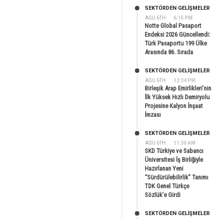
SEKTÖRDEN GELIŞMELER
AĞU 6TH
6:15 PM
Notte Global Pasaport
Endeksi 2026 Güncellendi:
Türk Pasaportu 199 Ülke
Arasında 86. Sırada
SEKTÖRDEN GELIŞMELER
AĞU 6TH
12:34 PM
Birleşik Arap Emirlikleri’nin
İlk Yüksek Hızlı Demiryolu
Projesine Kalyon İnşaat
İmzası
SEKTÖRDEN GELIŞMELER
AĞU 6TH
11:30 AM
SKD Türkiye ve Sabancı
Üniversitesi İş Birliğiyle
Hazırlanan Yeni
“Sürdürülebilirlik” Tanımı
TDK Genel Türkçe
Sözlük’e Girdi
SEKTÖRDEN GELIŞMELER