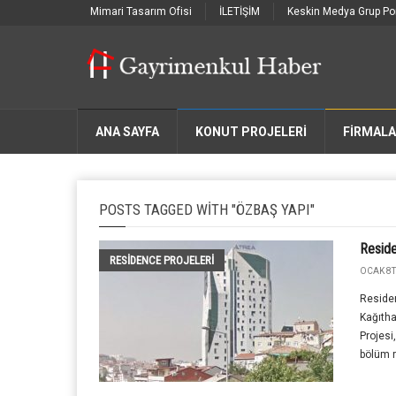
Mimari Tasarım Ofisi
İLETİŞİM
Keskin Medya Grup Por
ANA SAYFA
KONUT PROJELERİ
FIRMAL
POSTS TAGGED WITH "ÖZBAŞ YAPI"
Resid
RESIDENCE PROJELERI
OCAK 8T
Residen
Kağıtha
Projesi
bölüm r