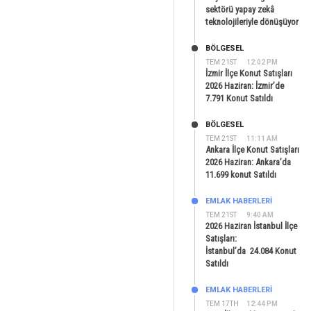
sektörü yapay zekâ
teknolojileriyle dönüşüyor
BÖLGESEL
TEM 21ST
12:02 PM
İzmir İlçe Konut Satışları
2026 Haziran: İzmir’de
7.791 Konut Satıldı
BÖLGESEL
TEM 21ST
11:11 AM
Ankara İlçe Konut Satışları
2026 Haziran: Ankara’da
11.699 konut Satıldı
EMLAK HABERLERI
TEM 21ST
9:40 AM
2026 Haziran İstanbul İlçe
Satışları:
İstanbul’da 24.084 Konut
Satıldı
EMLAK HABERLERI
TEM 17TH
12:44 PM