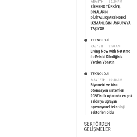
ARA 8TH
12:29 PM
SİEMENS TÜRKİYE,
BİNALARIN
DİJİTALLEŞMESİNDEKİ
UZMANLIĞINI AVRUPA’YA
TAŞIYOR
TEKNOLOJİ
KAS 19TH
9:50 AM
Living Now with Netatmo
ile Evinizi Dilediğiniz
Yerden Yönetin
TEKNOLOJİ
MAY 15TH
10:40 AM
Biyometri ve bina
otomasyon sistemleri
2025’in ilk aylarında en çok
saldırıya uğrayan
operasyonel teknoloji
sektörleri oldu
SEKTÖRDEN
GELIŞMELER