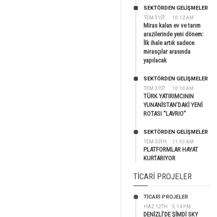
SEKTÖRDEN GELIŞMELER
TEM 31ST
10:12 AM
Miras kalan ev ve tarım
arazilerinde yeni dönem:
İlk ihale artık sadece
mirasçılar arasında
yapılacak
SEKTÖRDEN GELIŞMELER
TEM 31ST
10:10 AM
TÜRK YATIRIMCININ
YUNANİSTAN’DAKİ YENİ
ROTASI “LAVRIO”
SEKTÖRDEN GELIŞMELER
TEM 30TH
11:03 AM
PLATFORMLAR HAYAT
KURTARIYOR
TICARI PROJELER
TİCARİ PROJELER
HAZ 12TH
5:14 PM
DENİZLİ’DE ŞİMDİ SKY