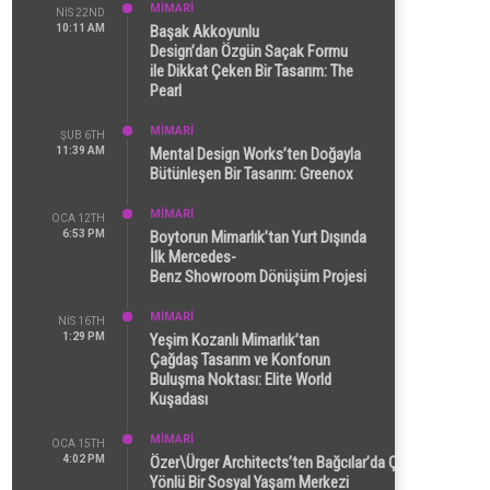
MİMARİ
NIS 22ND
10:11 AM
Başak Akkoyunlu
Design’dan Özgün Saçak Formu
ile Dikkat Çeken Bir Tasarım: The
Pearl
MİMARİ
ŞUB 6TH
11:39 AM
Mental Design Works’ten Doğayla
Bütünleşen Bir Tasarım: Greenox
MİMARİ
OCA 12TH
6:53 PM
Boytorun Mimarlık’tan Yurt Dışında
İlk Mercedes-
Benz Showroom Dönüşüm Projesi
MİMARİ
NIS 16TH
1:29 PM
Yeşim Kozanlı Mimarlık’tan
Çağdaş Tasarım ve Konforun
Buluşma Noktası: Elite World
Kuşadası
MİMARİ
OCA 15TH
4:02 PM
Özer\Ürger Architects’ten Bağcılar’da Çok
Yönlü Bir Sosyal Yaşam Merkezi