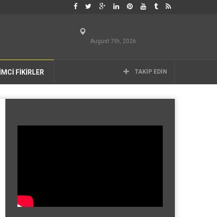
August 7th, 2026
İMCİ FİKİRLER
TAKIP EDIN