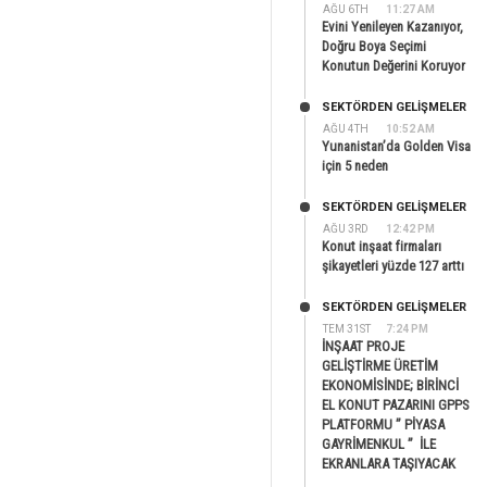
AĞU 6TH
11:27 AM
Evini Yenileyen Kazanıyor,
Doğru Boya Seçimi
Konutun Değerini Koruyor
SEKTÖRDEN GELIŞMELER
AĞU 4TH
10:52 AM
Yunanistan’da Golden Visa
için 5 neden
SEKTÖRDEN GELIŞMELER
AĞU 3RD
12:42 PM
Konut inşaat firmaları
şikayetleri yüzde 127 arttı
SEKTÖRDEN GELIŞMELER
TEM 31ST
7:24 PM
İNŞAAT PROJE
GELİŞTİRME ÜRETİM
EKONOMİSİNDE; BİRİNCİ
EL KONUT PAZARINI GPPS
PLATFORMU ” PİYASA
GAYRİMENKUL ” İLE
EKRANLARA TAŞIYACAK