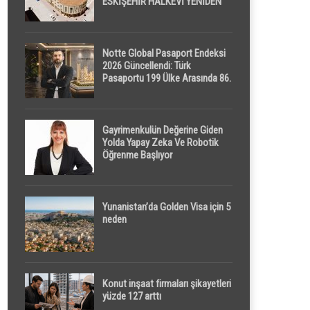
ESKİŞEHİR HALKEVİ YENİDEN
HAYAT BULUYOR
Notte Global Pasaport Endeksi
2026 Güncellendi: Türk
Pasaportu 199 Ülke Arasında 86.
Sırada
Gayrimenkulün Değerine Giden
Yolda Yapay Zeka Ve Robotik
Öğrenme Başlıyor
Yunanistan’da Golden Visa için 5
neden
Konut inşaat firmaları şikayetleri
yüzde 127 arttı