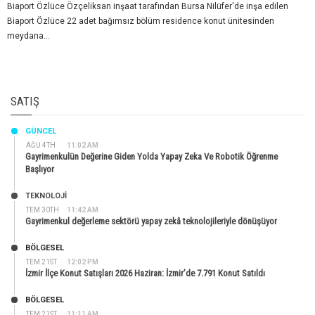
Biaport Özlüce Özçeliksan inşaat tarafından Bursa Nilüfer'de inşa edilen
Biaport Özlüce 22 adet bağımsız bölüm residence konut ünitesinden
meydana...
SATIŞ
GÜNCEL
AĞU 4TH
11:02 AM
Gayrimenkulün Değerine Giden Yolda Yapay Zeka Ve Robotik Öğrenme
Başlıyor
TEKNOLOJİ
TEM 30TH
11:42 AM
Gayrimenkul değerleme sektörü yapay zekâ teknolojileriyle dönüşüyor
BÖLGESEL
TEM 21ST
12:02 PM
İzmir İlçe Konut Satışları 2026 Haziran: İzmir’de 7.791 Konut Satıldı
BÖLGESEL
TEM 21ST
11:11 AM