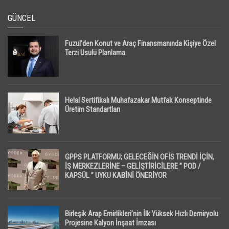
GÜNCEL
Fuzul’den Konut ve Araç Finansmanında Kişiye Özel
Terzi Usulü Planlama
Helal Sertifikalı Muhafazakar Mutfak Konseptinde
Üretim Standartları
GPPS PLATFORMU; GELECEĞİN OFİS TRENDİ İÇİN,
İŞ MERKEZLERİNE – GELİŞTİRİCİLERE ” POD /
KAPSÜL ” UYKU KABİNİ ÖNERİYOR
Birleşik Arap Emirlikleri’nin İlk Yüksek Hızlı Demiryolu
Projesine Kalyon İnşaat İmzası