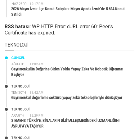
HAZ 23RD
12:17 PM
2026 Mayıs İzmir İlçe Konut Satışları: Mayıs Ayında İzmir’de 5.624 Konut
Satıldı
RSS hatası:
WP HTTP Error: cURL error 60: Peer's
Certificate has expired.
TEKNOLOJI
GÜNCEL
AĞU 4TH
11:02 AM
Gayrimenkulün Değerine Giden Yolda Yapay Zeka Ve Robotik Öğrenme
Başlıyor
TEKNOLOJİ
TEM 30TH
11:42 AM
Gayrimenkul değerleme sektörü yapay zekâ teknolojileriyle dönüşüyor
TEKNOLOJİ
ARA 8TH
12:29 PM
SİEMENS TÜRKİYE, BİNALARIN DİJİTALLEŞMESİNDEKİ UZMANLIĞINI
AVRUPA’YA TAŞIYOR
TEKNOLOJİ