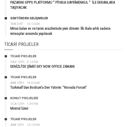
PAZARINI GPPS PLATFORMU ” PİYASA GAYRİMENKUL ” İLE EKRANLARA
TAŞIYACAK
SEKTÖRDEN GELIŞMELER
TEM 31ST
10:12 AM
Miras kalan ev ve tarım arazilerinde yeni dönem: İlk ihale artık sadece
mirasçılar arasında yapılacak
TICARI PROJELER
TİCARİ PROJELER
HAZ 12TH
5:14 PM
DENİZLİ’DE ŞİMDİ SKY NOW OFFICE ZAMANI
TİCARİ PROJELER
ARA 10TH
10:52 AM
Turkmall’dan Bodrum’a Dev Yatırım: “Novada Forum”
KONUT PROJELERI
OCA 12TH
1:39 PM
Mistral İzmir
TİCARİ PROJELER
ARA 10TH
12:14 PM