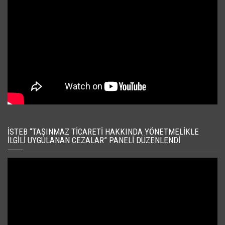
İSTEB “TAŞINMAZ TICARETI HAKKINDA YÖNETMELIKLE
İLGILI UYGULANAN CEZALAR” PANELI DÜZENLENDI