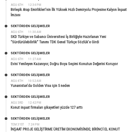
AĞU 6TH
12:34 PM
Birleşik Arap Emirlikleri’nin İlk Yüksek Hızlı Demiryolu Projesine Kalyon İnşaat
İmzası
SEKTÖRDEN GELIŞMELER
AĞU 6TH
11:30 AM
SKD Türkiye ve Sabancı Üniversitesi İş Birliğiyle Hazırlanan Yeni
“Sürdürülebilirlik” Tanımı TDK Genel Türkçe Sözlük’e Girdi
SEKTÖRDEN GELIŞMELER
AĞU 6TH
11:27 AM
Evini Yenileyen Kazanıyor, Doğru Boya Seçimi Konutun Değerini Koruyor
SEKTÖRDEN GELIŞMELER
AĞU 4TH
10:52 AM
Yunanistan’da Golden Visa için 5 neden
SEKTÖRDEN GELIŞMELER
AĞU 3RD
12:42 PM
Konut inşaat firmaları şikayetleri yüzde 127 arttı
SEKTÖRDEN GELIŞMELER
TEM 31ST
7:24 PM
İNŞAAT PROJE GELİŞTİRME ÜRETİM EKONOMİSİNDE; BİRİNCİ EL KONUT