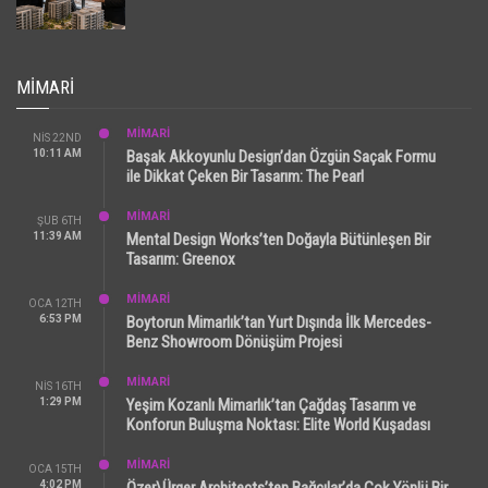
MIMARI
MİMARİ
NIS 22ND
10:11 AM
Başak Akkoyunlu Design’dan Özgün Saçak Formu
ile Dikkat Çeken Bir Tasarım: The Pearl
MİMARİ
ŞUB 6TH
11:39 AM
Mental Design Works’ten Doğayla Bütünleşen Bir
Tasarım: Greenox
MİMARİ
OCA 12TH
6:53 PM
Boytorun Mimarlık’tan Yurt Dışında İlk Mercedes-
Benz Showroom Dönüşüm Projesi
MİMARİ
NIS 16TH
1:29 PM
Yeşim Kozanlı Mimarlık’tan Çağdaş Tasarım ve
Konforun Buluşma Noktası: Elite World Kuşadası
MİMARİ
OCA 15TH
4:02 PM
Özer\Ürger Architects’ten Bağcılar’da Çok Yönlü Bir