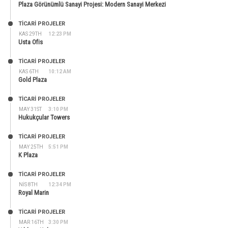
Plaza Görünümlü Sanayi Projesi: Modern Sanayi Merkezi
TİCARİ PROJELER
KAS 29TH
12:23 PM
Usta Ofis
TİCARİ PROJELER
KAS 6TH
10:12 AM
Gold Plaza
TİCARİ PROJELER
MAY 31ST
3:10 PM
Hukukçular Towers
TİCARİ PROJELER
MAY 25TH
5:51 PM
K Plaza
TİCARİ PROJELER
NIS 8TH
12:34 PM
Royal Marin
TİCARİ PROJELER
MAR 16TH
3:30 PM