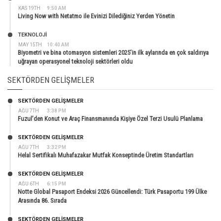
KAS 19TH
9:50 AM
Living Now with Netatmo ile Evinizi Dilediğiniz Yerden Yönetin
TEKNOLOJİ
MAY 15TH
10:40 AM
Biyometri ve bina otomasyon sistemleri 2025’in ilk aylarında en çok saldırıya
uğrayan operasyonel teknoloji sektörleri oldu
SEKTÖRDEN GELIŞMELER
SEKTÖRDEN GELIŞMELER
AĞU 7TH
3:38 PM
Fuzul’den Konut ve Araç Finansmanında Kişiye Özel Terzi Usulü Planlama
SEKTÖRDEN GELIŞMELER
AĞU 7TH
3:32 PM
Helal Sertifikalı Muhafazakar Mutfak Konseptinde Üretim Standartları
SEKTÖRDEN GELIŞMELER
AĞU 6TH
6:15 PM
Notte Global Pasaport Endeksi 2026 Güncellendi: Türk Pasaportu 199 Ülke
Arasında 86. Sırada
SEKTÖRDEN GELIŞMELER