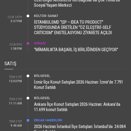
Sosyal Yaşam Merkezi
KÜLTÜR-SANAT
OCA 14TH
3:37 PM
İSTANBULSMD “I2P – IDEA TO PRODUCT”
STÜDYOSUNDA ÜRETİLEN “ÖZ ELEŞTİRİ-SELF
CRITICISM” ENSTELASYONU ZİYARETE AÇILDI
MİMARİ
OCA 9TH
1:38 PM
“MİMARLIKTA BAŞARI, İŞ BİRLİĞİNDEN GEÇİYOR”
SATIŞ
BÖLGESEL
TEM 21ST
12:02 PM
İzmir İlçe Konut Satışları 2026 Haziran: İzmir’de 7.791
Konut Satıldı
BÖLGESEL
TEM 21ST
11:11 AM
Ankara İlçe Konut Satışları 2026 Haziran: Ankara’da
11.699 konut Satıldı
EMLAK HABERLERI
TEM 21ST
9:40 AM
2026 Haziran İstanbul İlçe Satışları: İstanbul’da 24.084