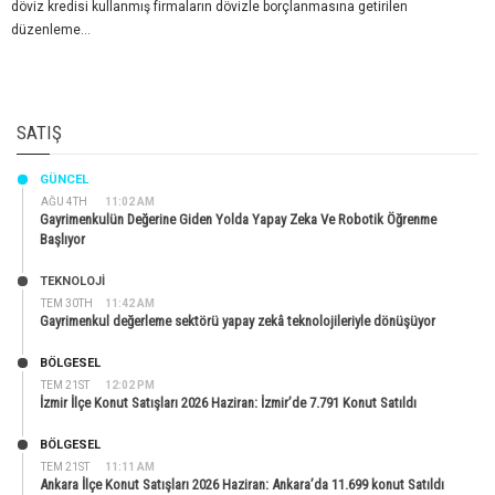
döviz kredisi kullanmış firmaların dövizle borçlanmasına getirilen
düzenleme...
SATIŞ
GÜNCEL
AĞU 4TH
11:02 AM
Gayrimenkulün Değerine Giden Yolda Yapay Zeka Ve Robotik Öğrenme
Başlıyor
TEKNOLOJİ
TEM 30TH
11:42 AM
Gayrimenkul değerleme sektörü yapay zekâ teknolojileriyle dönüşüyor
BÖLGESEL
TEM 21ST
12:02 PM
İzmir İlçe Konut Satışları 2026 Haziran: İzmir’de 7.791 Konut Satıldı
BÖLGESEL
TEM 21ST
11:11 AM
Ankara İlçe Konut Satışları 2026 Haziran: Ankara’da 11.699 konut Satıldı