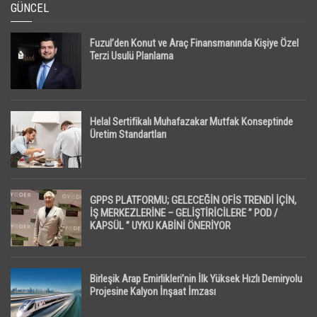
GÜNCEL
Fuzul’den Konut ve Araç Finansmanında Kişiye Özel
Terzi Usulü Planlama
Helal Sertifikalı Muhafazakar Mutfak Konseptinde
Üretim Standartları
GPPS PLATFORMU; GELECEĞİN OFİS TRENDİ İÇİN,
İŞ MERKEZLERİNE – GELİŞTİRİCİLERE ” POD /
KAPSÜL ” UYKU KABİNİ ÖNERİYOR
Birleşik Arap Emirlikleri’nin İlk Yüksek Hızlı Demiryolu
Projesine Kalyon İnşaat İmzası