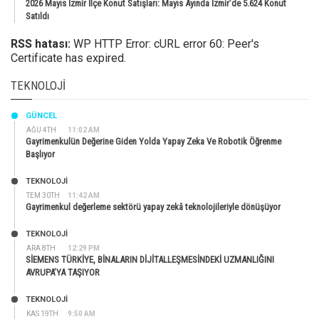
2026 Mayıs İzmir İlçe Konut Satışları: Mayıs Ayında İzmir’de 5.624 Konut
Satıldı
RSS hatası:
WP HTTP Error: cURL error 60: Peer's
Certificate has expired.
TEKNOLOJI
GÜNCEL
AĞU 4TH
11:02 AM
Gayrimenkulün Değerine Giden Yolda Yapay Zeka Ve Robotik Öğrenme
Başlıyor
TEKNOLOJİ
TEM 30TH
11:42 AM
Gayrimenkul değerleme sektörü yapay zekâ teknolojileriyle dönüşüyor
TEKNOLOJİ
ARA 8TH
12:29 PM
SİEMENS TÜRKİYE, BİNALARIN DİJİTALLEŞMESİNDEKİ UZMANLIĞINI
AVRUPA’YA TAŞIYOR
TEKNOLOJİ
KAS 19TH
9:50 AM