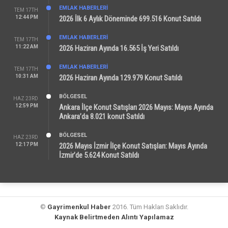
EMLAK HABERLERI
TEM 17TH
12:44 PM
2026 İlk 6 Aylık Döneminde 699.516 Konut Satıldı
EMLAK HABERLERI
TEM 17TH
11:22 AM
2026 Haziran Ayında 16.565 İş Yeri Satıldı
EMLAK HABERLERI
TEM 17TH
10:31 AM
2026 Haziran Ayında 129.979 Konut Satıldı
BÖLGESEL
HAZ 23RD
12:59 PM
Ankara İlçe Konut Satışları 2026 Mayıs: Mayıs Ayında
Ankara’da 8.021 konut Satıldı
BÖLGESEL
HAZ 23RD
12:17 PM
2026 Mayıs İzmir İlçe Konut Satışları: Mayıs Ayında
İzmir’de 5.624 Konut Satıldı
©
Gayrimenkul Haber
2016. Tüm Hakları Saklıdır.
Kaynak Belirtmeden Alıntı Yapılamaz