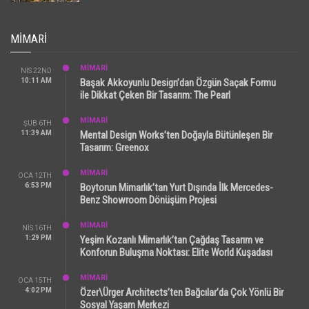
MIMARI
MİMARİ
NIS 22ND
10:11 AM
Başak Akkoyunlu Design’dan Özgün Saçak Formu
ile Dikkat Çeken Bir Tasarım: The Pearl
MİMARİ
ŞUB 6TH
11:39 AM
Mental Design Works’ten Doğayla Bütünleşen Bir
Tasarım: Greenox
MİMARİ
OCA 12TH
6:53 PM
Boytorun Mimarlık’tan Yurt Dışında İlk Mercedes-
Benz Showroom Dönüşüm Projesi
MİMARİ
NIS 16TH
1:29 PM
Yeşim Kozanlı Mimarlık’tan Çağdaş Tasarım ve
Konforun Buluşma Noktası: Elite World Kuşadası
MİMARİ
OCA 15TH
4:02 PM
Özer\Ürger Architects’ten Bağcılar’da Çok Yönlü Bir
Sosyal Yaşam Merkezi