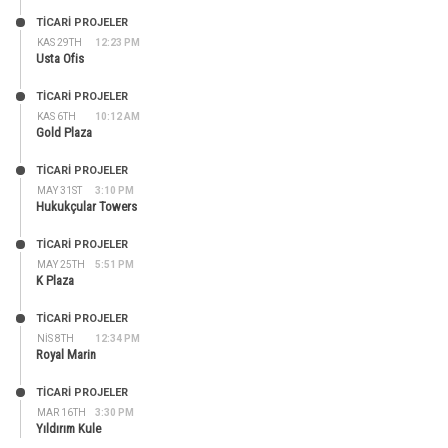
TİCARİ PROJELER
KAS 29TH
12:23 PM
Usta Ofis
TİCARİ PROJELER
KAS 6TH
10:12 AM
Gold Plaza
TİCARİ PROJELER
MAY 31ST
3:10 PM
Hukukçular Towers
TİCARİ PROJELER
MAY 25TH
5:51 PM
K Plaza
TİCARİ PROJELER
NIS 8TH
12:34 PM
Royal Marin
TİCARİ PROJELER
MAR 16TH
3:30 PM
Yıldırım Kule