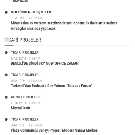
TAŞIYACAK
SEKTÖRDEN GELIŞMELER
TEM 31ST
10:12 AM
Miras kalan ev ve tarım arazilerinde yeni dönem: İlk ihale artık sadece
mirasçılar arasında yapılacak
TICARI PROJELER
TİCARİ PROJELER
HAZ 12TH
5:14 PM
DENİZLİ’DE ŞİMDİ SKY NOW OFFICE ZAMANI
TİCARİ PROJELER
ARA 10TH
10:52 AM
Turkmall’dan Bodrum’a Dev Yatırım: “Novada Forum”
KONUT PROJELERI
OCA 12TH
1:39 PM
Mistral İzmir
TİCARİ PROJELER
ARA 10TH
12:14 PM
Plaza Görünümlü Sanayi Projesi: Modern Sanayi Merkezi