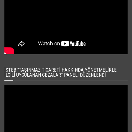
İSTEB “TAŞINMAZ TICARETI HAKKINDA YÖNETMELIKLE
İLGILI UYGULANAN CEZALAR” PANELI DÜZENLENDI