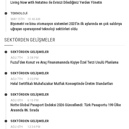
Living Now with Netatmo ile Evinizi Dilediğiniz Yerden Yönetin
TEKNOLOJİ
MAY 15TH
10:40 AM
Biyometri ve bina otomasyon sistemleri 2025’in ilk aylarında en çok saldırıya
uğrayan operasyonel teknoloji sektörleri oldu
SEKTÖRDEN GELIŞMELER
SEKTÖRDEN GELIŞMELER
AĞU 7TH
3:38 PM
Fuzul’den Konut ve Araç Finansmanında Kişiye Özel Terzi Usulü Planlama
SEKTÖRDEN GELIŞMELER
AĞU 7TH
3:32 PM
Helal Sertifikalı Muhafazakar Mutfak Konseptinde Üretim Standartları
SEKTÖRDEN GELIŞMELER
AĞU 6TH
6:15 PM
Notte Global Pasaport Endeksi 2026 Güncellendi: Türk Pasaportu 199 Ülke
Arasında 86. Sırada
SEKTÖRDEN GELIŞMELER
AĞU 6TH
12:34 PM