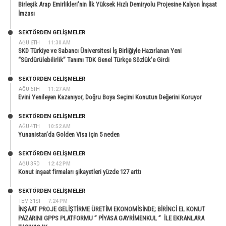
Birleşik Arap Emirlikleri’nin İlk Yüksek Hızlı Demiryolu Projesine Kalyon İnşaat
İmzası
SEKTÖRDEN GELIŞMELER
AĞU 6TH
11:30 AM
SKD Türkiye ve Sabancı Üniversitesi İş Birliğiyle Hazırlanan Yeni
“Sürdürülebilirlik” Tanımı TDK Genel Türkçe Sözlük’e Girdi
SEKTÖRDEN GELIŞMELER
AĞU 6TH
11:27 AM
Evini Yenileyen Kazanıyor, Doğru Boya Seçimi Konutun Değerini Koruyor
SEKTÖRDEN GELIŞMELER
AĞU 4TH
10:52 AM
Yunanistan’da Golden Visa için 5 neden
SEKTÖRDEN GELIŞMELER
AĞU 3RD
12:42 PM
Konut inşaat firmaları şikayetleri yüzde 127 arttı
SEKTÖRDEN GELIŞMELER
TEM 31ST
7:24 PM
İNŞAAT PROJE GELİŞTİRME ÜRETİM EKONOMİSİNDE; BİRİNCİ EL KONUT
PAZARINI GPPS PLATFORMU ” PİYASA GAYRİMENKUL ” İLE EKRANLARA