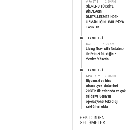
ARA 8TH
12:29 PM
SİEMENS TÜRKİYE,
BİNALARIN
DİJİTALLEŞMESİNDEKİ
UZMANLIĞINI AVRUPA’YA
TAŞIYOR
TEKNOLOJİ
KAS 19TH
9:50 AM
Living Now with Netatmo
ile Evinizi Dilediğiniz
Yerden Yönetin
TEKNOLOJİ
MAY 15TH
10:40 AM
Biyometri ve bina
otomasyon sistemleri
2025’in ilk aylarında en çok
saldırıya uğrayan
operasyonel teknoloji
sektörleri oldu
SEKTÖRDEN
GELIŞMELER