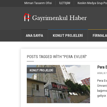
Mimari Tasarım Ofisi
İLETİŞİM
Keskin Medya Grup Por
ANA SAYFA
KONUT PROJELERİ
FIRMAL
POSTS TAGGED WITH "PERA EVLERI"
Pera E
KONUT PROJELERI
ARALIK 1
Pera Ev
Ümraniy
bağıms
geliyor