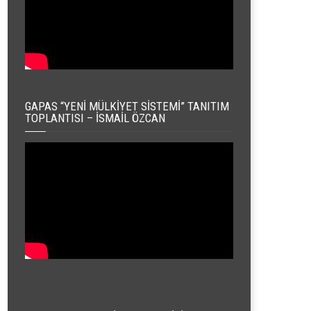
GAPAS “YENI MÜLKIYET SISTEMI” TANITIM
TOPLANTISI – İSMAIL ÖZCAN