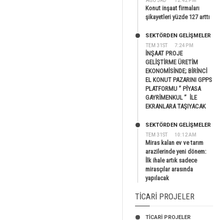
AĞU 3RD
12:42 PM
Konut inşaat firmaları
şikayetleri yüzde 127 arttı
SEKTÖRDEN GELIŞMELER
TEM 31ST
7:24 PM
İNŞAAT PROJE
GELİŞTİRME ÜRETİM
EKONOMİSİNDE; BİRİNCİ
EL KONUT PAZARINI GPPS
PLATFORMU ” PİYASA
GAYRİMENKUL ” İLE
EKRANLARA TAŞIYACAK
SEKTÖRDEN GELIŞMELER
TEM 31ST
10:12 AM
Miras kalan ev ve tarım
arazilerinde yeni dönem:
İlk ihale artık sadece
mirasçılar arasında
yapılacak
TICARI PROJELER
TİCARİ PROJELER