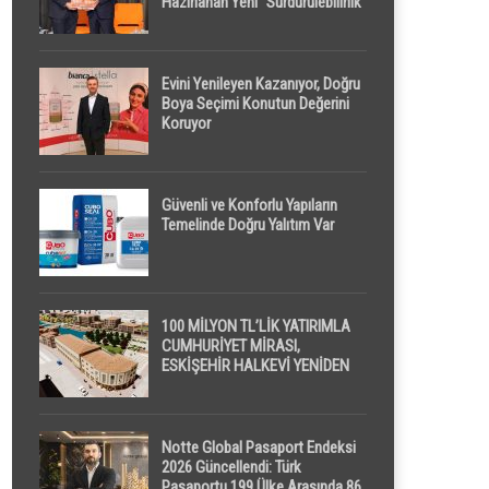
Hazırlanan Yeni “Sürdürülebilirlik”
Tanımı TDK Genel Türkçe
Sözlük’e Girdi
Evini Yenileyen Kazanıyor, Doğru
Boya Seçimi Konutun Değerini
Koruyor
Güvenli ve Konforlu Yapıların
Temelinde Doğru Yalıtım Var
100 MİLYON TL’LİK YATIRIMLA
CUMHURİYET MİRASI,
ESKİŞEHİR HALKEVİ YENİDEN
HAYAT BULUYOR
Notte Global Pasaport Endeksi
2026 Güncellendi: Türk
Pasaportu 199 Ülke Arasında 86.