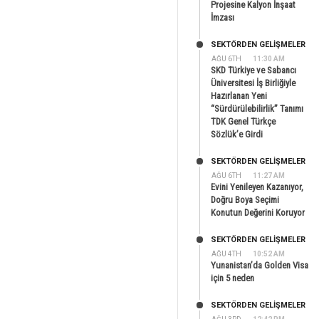
Projesine Kalyon İnşaat
İmzası
SEKTÖRDEN GELIŞMELER
AĞU 6TH
11:30 AM
SKD Türkiye ve Sabancı
Üniversitesi İş Birliğiyle
Hazırlanan Yeni
“Sürdürülebilirlik” Tanımı
TDK Genel Türkçe
Sözlük’e Girdi
SEKTÖRDEN GELIŞMELER
AĞU 6TH
11:27 AM
Evini Yenileyen Kazanıyor,
Doğru Boya Seçimi
Konutun Değerini Koruyor
SEKTÖRDEN GELIŞMELER
AĞU 4TH
10:52 AM
Yunanistan’da Golden Visa
için 5 neden
SEKTÖRDEN GELIŞMELER