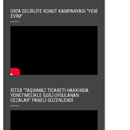
ORTA GELIRLIYE KONUT KAMPANYASI “YENI
EVIM”
İSTEB “TAŞINMAZ TICARETI HAKKINDA
YÖNETMELIKLE İLGILI UYGULANAN
CEZALAR” PANELI DÜZENLENDI