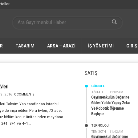
talları
AR
TASARIM
ARSA – ARAZİ
İŞ YÖNETİMİ
GİRİŞ
SATIŞ
vleri
GÜNCEL
AĞU 4TH
11:02 AM
ST, 2016 |
0 COMMENTS
Gayrimenkulün Değerine
Giden Yolda Yapay Zeka
leri Taksim Yapı tarafından İstanbul
Ve Robotik Öğrenme
e'de inşa edilen Pera Evleri, 72 adet
Başlıyor
ız bölüm konut ünitesinden meydana
. 2+1, 3+1 ve 4+1...
TEKNOLOJİ
TEM 30TH
11:42 AM
Gayrimenkul değerleme