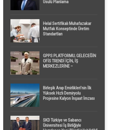
Usulü Planlama
Helal Sertifikalı Muhafazakar
Mutfak Konseptinde Üretim
Standartları
GPPS PLATFORMU; GELECEĞİN
OFİS TRENDİ İÇİN, İŞ
MERKEZLERİNE –
GELİŞTİRİCİLERE ” POD /
KAPSÜL ” UYKU KABİNİ
ÖNERİYOR
Birleşik Arap Emirlikleri’nin İlk
Yüksek Hızlı Demiryolu
Projesine Kalyon İnşaat İmzası
SKD Türkiye ve Sabancı
Üniversitesi İş Birliğiyle