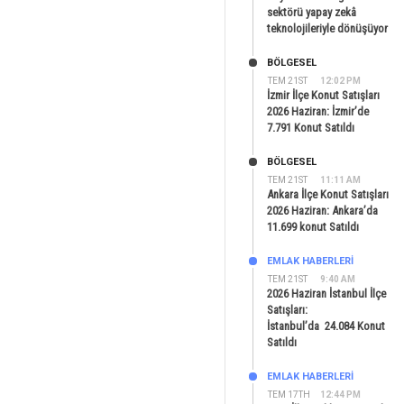
sektörü yapay zekâ
teknolojileriyle dönüşüyor
BÖLGESEL
TEM 21ST
12:02 PM
İzmir İlçe Konut Satışları
2026 Haziran: İzmir’de
7.791 Konut Satıldı
BÖLGESEL
TEM 21ST
11:11 AM
Ankara İlçe Konut Satışları
2026 Haziran: Ankara’da
11.699 konut Satıldı
EMLAK HABERLERI
TEM 21ST
9:40 AM
2026 Haziran İstanbul İlçe
Satışları:
İstanbul’da 24.084 Konut
Satıldı
EMLAK HABERLERI
TEM 17TH
12:44 PM