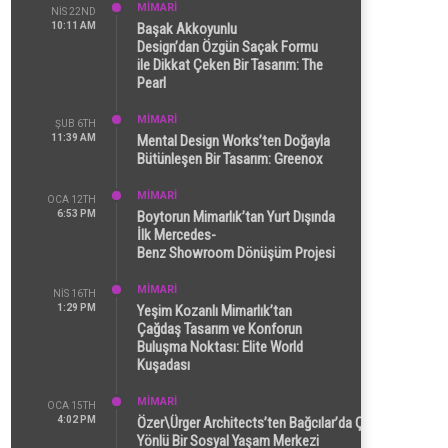
MİMARİ
NIS 22ND
10:11 AM
Başak Akkoyunlu
Design’dan Özgün Saçak Formu
ile Dikkat Çeken Bir Tasarım: The
Pearl
MİMARİ
ŞUB 6TH
11:39 AM
Mental Design Works’ten Doğayla
Bütünleşen Bir Tasarım: Greenox
MİMARİ
OCA 12TH
6:53 PM
Boytorun Mimarlık’tan Yurt Dışında
İlk Mercedes-
Benz Showroom Dönüşüm Projesi
MİMARİ
NIS 16TH
1:29 PM
Yeşim Kozanlı Mimarlık’tan
Çağdaş Tasarım ve Konforun
Buluşma Noktası: Elite World
Kuşadası
MİMARİ
OCA 15TH
4:02 PM
Özer\Ürger Architects’ten Bağcılar’da Çok
Yönlü Bir Sosyal Yaşam Merkezi