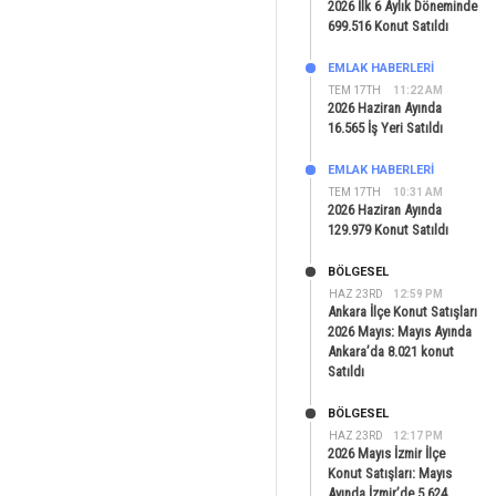
2026 İlk 6 Aylık Döneminde
699.516 Konut Satıldı
EMLAK HABERLERI
TEM 17TH
11:22 AM
2026 Haziran Ayında
16.565 İş Yeri Satıldı
EMLAK HABERLERI
TEM 17TH
10:31 AM
2026 Haziran Ayında
129.979 Konut Satıldı
BÖLGESEL
HAZ 23RD
12:59 PM
Ankara İlçe Konut Satışları
2026 Mayıs: Mayıs Ayında
Ankara’da 8.021 konut
Satıldı
BÖLGESEL
HAZ 23RD
12:17 PM
2026 Mayıs İzmir İlçe
Konut Satışları: Mayıs
Ayında İzmir’de 5.624