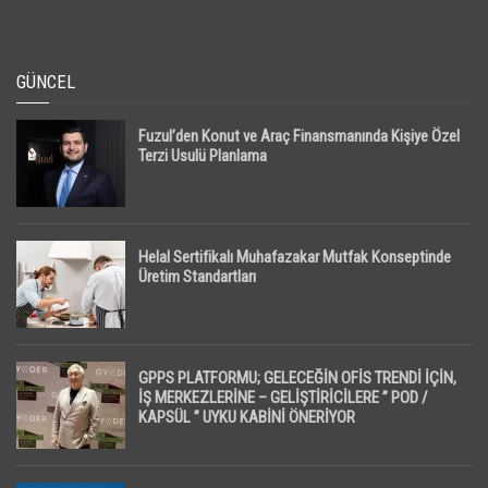
GÜNCEL
Fuzul’den Konut ve Araç Finansmanında Kişiye Özel
Terzi Usulü Planlama
Helal Sertifikalı Muhafazakar Mutfak Konseptinde
Üretim Standartları
GPPS PLATFORMU; GELECEĞİN OFİS TRENDİ İÇİN,
İŞ MERKEZLERİNE – GELİŞTİRİCİLERE ” POD /
KAPSÜL ” UYKU KABİNİ ÖNERİYOR