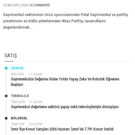
OCAK 30TH, 2026 |
0 COMMENTS
Gayrimenkul sektörünün öncü oyuncularından Polat Gayrimenkul ve portföy
yönetiminin en köklü şirketlerinden Atlas Portföy, tasarruflarını
değerlendirmek...
SATIŞ
GÜNCEL
AĞU 4TH
11:02 AM
Gayrimenkulün Değerine Giden Yolda Yapay Zeka Ve Robotik Öğrenme
Başlıyor
TEKNOLOJİ
TEM 30TH
11:42 AM
Gayrimenkul değerleme sektörü yapay zekâ teknolojileriyle dönüşüyor
BÖLGESEL
TEM 21ST
12:02 PM
İzmir İlçe Konut Satışları 2026 Haziran: İzmir’de 7.791 Konut Satıldı