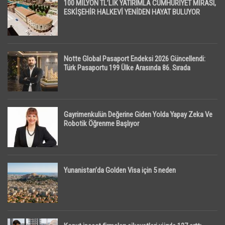
100 MİLYON TL’LİK YATIRIMLA CUMHURİYET MİRASI,
ESKİŞEHİR HALKEVİ YENİDEN HAYAT BULUYOR
Notte Global Pasaport Endeksi 2026 Güncellendi:
Türk Pasaportu 199 Ülke Arasında 86. Sırada
Gayrimenkulün Değerine Giden Yolda Yapay Zeka Ve
Robotik Öğrenme Başlıyor
Yunanistan’da Golden Visa için 5 neden