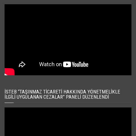
İSTEB “TAŞINMAZ TICARETI HAKKINDA YÖNETMELIKLE
İLGILI UYGULANAN CEZALAR” PANELI DÜZENLENDI