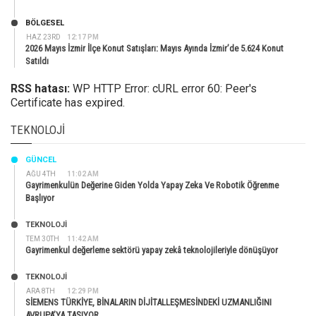
BÖLGESEL
HAZ 23RD
12:17 PM
2026 Mayıs İzmir İlçe Konut Satışları: Mayıs Ayında İzmir’de 5.624 Konut
Satıldı
RSS hatası:
WP HTTP Error: cURL error 60: Peer's
Certificate has expired.
TEKNOLOJI
GÜNCEL
AĞU 4TH
11:02 AM
Gayrimenkulün Değerine Giden Yolda Yapay Zeka Ve Robotik Öğrenme
Başlıyor
TEKNOLOJİ
TEM 30TH
11:42 AM
Gayrimenkul değerleme sektörü yapay zekâ teknolojileriyle dönüşüyor
TEKNOLOJİ
ARA 8TH
12:29 PM
SİEMENS TÜRKİYE, BİNALARIN DİJİTALLEŞMESİNDEKİ UZMANLIĞINI
AVRUPA’YA TAŞIYOR