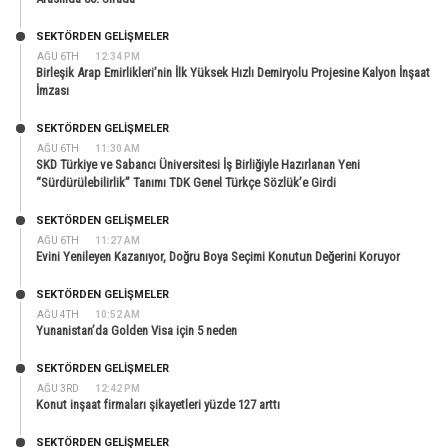
SEKTÖRDEN GELIŞMELER
AĞU 6TH
12:34 PM
Birleşik Arap Emirlikleri’nin İlk Yüksek Hızlı Demiryolu Projesine Kalyon İnşaat
İmzası
SEKTÖRDEN GELIŞMELER
AĞU 6TH
11:30 AM
SKD Türkiye ve Sabancı Üniversitesi İş Birliğiyle Hazırlanan Yeni
“Sürdürülebilirlik” Tanımı TDK Genel Türkçe Sözlük’e Girdi
SEKTÖRDEN GELIŞMELER
AĞU 6TH
11:27 AM
Evini Yenileyen Kazanıyor, Doğru Boya Seçimi Konutun Değerini Koruyor
SEKTÖRDEN GELIŞMELER
AĞU 4TH
10:52 AM
Yunanistan’da Golden Visa için 5 neden
SEKTÖRDEN GELIŞMELER
AĞU 3RD
12:42 PM
Konut inşaat firmaları şikayetleri yüzde 127 arttı
SEKTÖRDEN GELIŞMELER