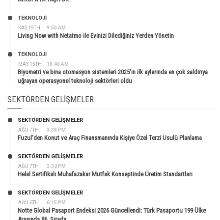
TEKNOLOJİ
KAS 19TH
9:50 AM
Living Now with Netatmo ile Evinizi Dilediğiniz Yerden Yönetin
TEKNOLOJİ
MAY 15TH
10:40 AM
Biyometri ve bina otomasyon sistemleri 2025’in ilk aylarında en çok saldırıya
uğrayan operasyonel teknoloji sektörleri oldu
SEKTÖRDEN GELIŞMELER
SEKTÖRDEN GELIŞMELER
AĞU 7TH
3:38 PM
Fuzul’den Konut ve Araç Finansmanında Kişiye Özel Terzi Usulü Planlama
SEKTÖRDEN GELIŞMELER
AĞU 7TH
3:32 PM
Helal Sertifikalı Muhafazakar Mutfak Konseptinde Üretim Standartları
SEKTÖRDEN GELIŞMELER
AĞU 6TH
6:15 PM
Notte Global Pasaport Endeksi 2026 Güncellendi: Türk Pasaportu 199 Ülke
Arasında 86. Sırada