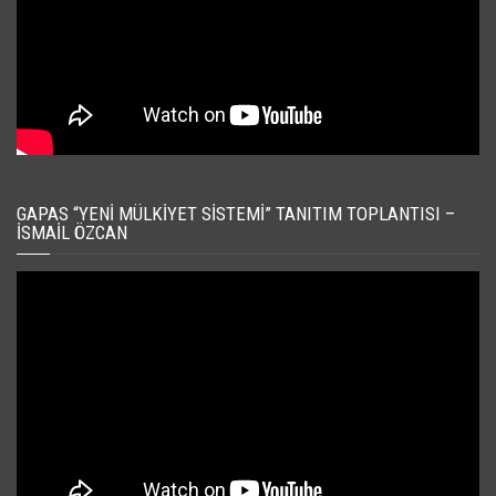
GAPAS “YENI MÜLKIYET SISTEMI” TANITIM TOPLANTISI –
İSMAIL ÖZCAN