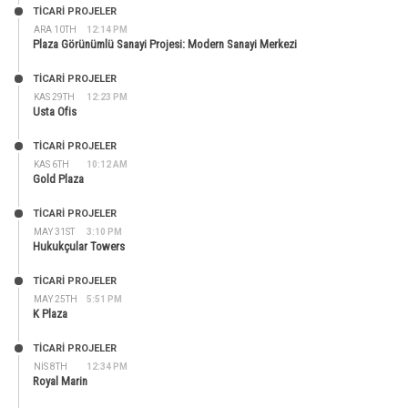
TİCARİ PROJELER
ARA 10TH
12:14 PM
Plaza Görünümlü Sanayi Projesi: Modern Sanayi Merkezi
TİCARİ PROJELER
KAS 29TH
12:23 PM
Usta Ofis
TİCARİ PROJELER
KAS 6TH
10:12 AM
Gold Plaza
TİCARİ PROJELER
MAY 31ST
3:10 PM
Hukukçular Towers
TİCARİ PROJELER
MAY 25TH
5:51 PM
K Plaza
TİCARİ PROJELER
NIS 8TH
12:34 PM
Royal Marin