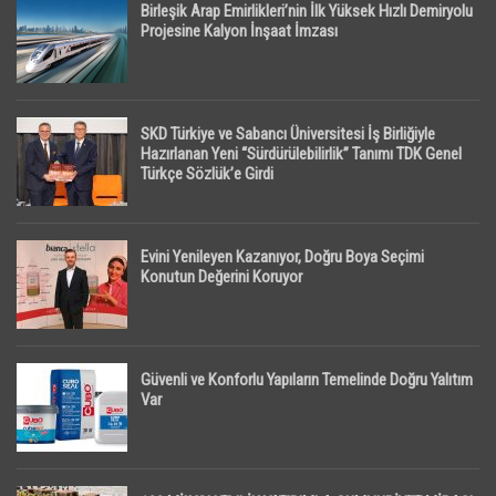
Birleşik Arap Emirlikleri’nin İlk Yüksek Hızlı Demiryolu
Projesine Kalyon İnşaat İmzası
SKD Türkiye ve Sabancı Üniversitesi İş Birliğiyle
Hazırlanan Yeni “Sürdürülebilirlik” Tanımı TDK Genel
Türkçe Sözlük’e Girdi
Evini Yenileyen Kazanıyor, Doğru Boya Seçimi
Konutun Değerini Koruyor
Güvenli ve Konforlu Yapıların Temelinde Doğru Yalıtım
Var