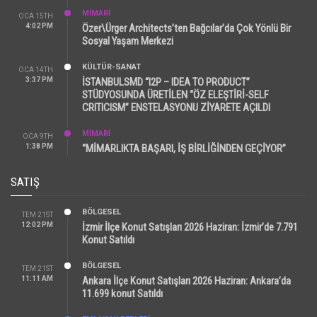
MİMARİ
OCA 15TH
4:02 PM
Özer\Ürger Architects’ten Bağcılar’da Çok Yönlü Bir
Sosyal Yaşam Merkezi
KÜLTÜR-SANAT
OCA 14TH
3:37 PM
İSTANBULSMD “I2P – IDEA TO PRODUCT”
STÜDYOSUNDA ÜRETİLEN “ÖZ ELEŞTİRİ-SELF
CRITICISM” ENSTELASYONU ZİYARETE AÇILDI
MİMARİ
OCA 9TH
1:38 PM
“MİMARLIKTA BAŞARI, İŞ BİRLİĞİNDEN GEÇİYOR”
SATIŞ
BÖLGESEL
TEM 21ST
12:02 PM
İzmir İlçe Konut Satışları 2026 Haziran: İzmir’de 7.791
Konut Satıldı
BÖLGESEL
TEM 21ST
11:11 AM
Ankara İlçe Konut Satışları 2026 Haziran: Ankara’da
11.699 konut Satıldı