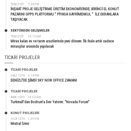
TEM 31ST
7:24 PM
İNŞAAT PROJE GELİŞTİRME ÜRETİM EKONOMİSİNDE; BİRİNCİ EL KONUT
PAZARINI GPPS PLATFORMU ” PİYASA GAYRİMENKUL ” İLE EKRANLARA
TAŞIYACAK
SEKTÖRDEN GELIŞMELER
TEM 31ST
10:12 AM
Miras kalan ev ve tarım arazilerinde yeni dönem: İlk ihale artık sadece
mirasçılar arasında yapılacak
TICARI PROJELER
TİCARİ PROJELER
HAZ 12TH
5:14 PM
DENİZLİ’DE ŞİMDİ SKY NOW OFFICE ZAMANI
TİCARİ PROJELER
ARA 10TH
10:52 AM
Turkmall’dan Bodrum’a Dev Yatırım: “Novada Forum”
KONUT PROJELERI
OCA 12TH
1:39 PM
Mistral İzmir