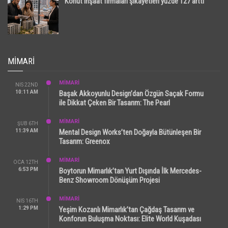
Konut inşaat firmaları şikayetleri yüzde 127 arttı
MIMARI
MİMARİ
NIS 22ND
10:11 AM
Başak Akkoyunlu Design’dan Özgün Saçak Formu
ile Dikkat Çeken Bir Tasarım: The Pearl
MİMARİ
ŞUB 6TH
11:39 AM
Mental Design Works’ten Doğayla Bütünleşen Bir
Tasarım: Greenox
MİMARİ
OCA 12TH
6:53 PM
Boytorun Mimarlık’tan Yurt Dışında İlk Mercedes-
Benz Showroom Dönüşüm Projesi
MİMARİ
NIS 16TH
1:29 PM
Yeşim Kozanlı Mimarlık’tan Çağdaş Tasarım ve
Konforun Buluşma Noktası: Elite World Kuşadası