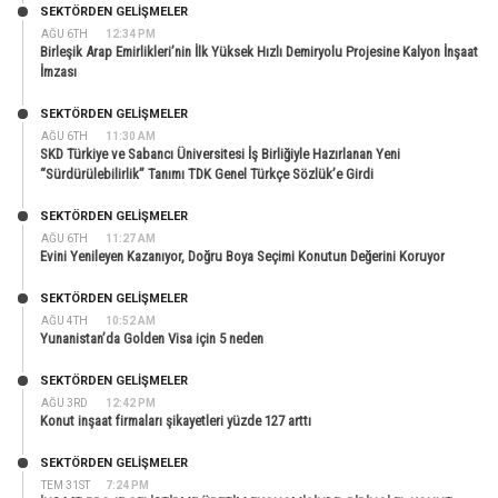
SEKTÖRDEN GELIŞMELER
AĞU 6TH
12:34 PM
Birleşik Arap Emirlikleri’nin İlk Yüksek Hızlı Demiryolu Projesine Kalyon İnşaat
İmzası
SEKTÖRDEN GELIŞMELER
AĞU 6TH
11:30 AM
SKD Türkiye ve Sabancı Üniversitesi İş Birliğiyle Hazırlanan Yeni
“Sürdürülebilirlik” Tanımı TDK Genel Türkçe Sözlük’e Girdi
SEKTÖRDEN GELIŞMELER
AĞU 6TH
11:27 AM
Evini Yenileyen Kazanıyor, Doğru Boya Seçimi Konutun Değerini Koruyor
SEKTÖRDEN GELIŞMELER
AĞU 4TH
10:52 AM
Yunanistan’da Golden Visa için 5 neden
SEKTÖRDEN GELIŞMELER
AĞU 3RD
12:42 PM
Konut inşaat firmaları şikayetleri yüzde 127 arttı
SEKTÖRDEN GELIŞMELER
TEM 31ST
7:24 PM