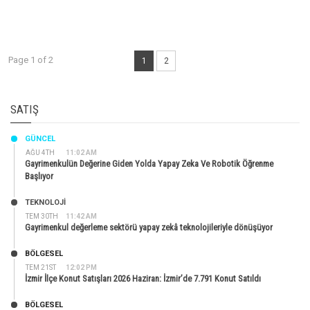
Page 1 of 2
1
2
SATIŞ
GÜNCEL
AĞU 4TH
11:02 AM
Gayrimenkulün Değerine Giden Yolda Yapay Zeka Ve Robotik Öğrenme
Başlıyor
TEKNOLOJİ
TEM 30TH
11:42 AM
Gayrimenkul değerleme sektörü yapay zekâ teknolojileriyle dönüşüyor
BÖLGESEL
TEM 21ST
12:02 PM
İzmir İlçe Konut Satışları 2026 Haziran: İzmir’de 7.791 Konut Satıldı
BÖLGESEL