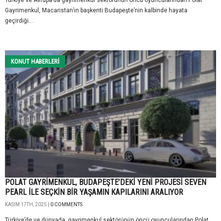
Türkiye ve Avrupa’da gayrimenkul sektörünün öncü oyuncularından Polat
Gayrimenkul, Macaristan’ın başkenti Budapeşte’nin kalbinde hayata
geçirdiği...
KONUT HABERLERI
POLAT GAYRİMENKUL, BUDAPEŞTE’DEKİ YENİ PROJESİ SEVEN
PEARL İLE SEÇKİN BİR YAŞAMIN KAPILARINI ARALIYOR
KASIM 17TH, 2025 |
0 COMMENTS
Türkiye’de ve dünyada, gayrimenkul sektörünün öncü oyuncularından Polat