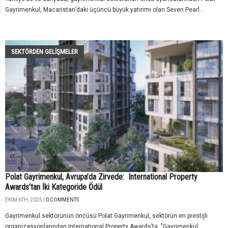
Gayrimenkul, Macaristan’daki üçüncü büyük yatırımı olan Seven Pearl...
SEKTÖRDEN GELIŞMELER
Polat Gayrimenkul, Avrupa’da Zirvede: International Property
Awards’tan İki Kategoride Ödül
EKIM 6TH, 2025 |
0 COMMENTS
Gayrimenkul sektörünün öncüsü Polat Gayrimenkul, sektörün en prestijli
organizasyonlarından International Property Awards’ta, "Gayrimenkul