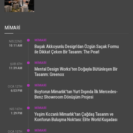
MIMARI
MİMARİ
NIS 22ND
10:11 AM
Başak Akkoyunlu Design’dan Özgün Saçak Formu
ile Dikkat Çeken Bir Tasarım: The Pearl
MİMARİ
ŞUB 6TH
11:39 AM
Mental Design Works’ten Doğayla Bütünleşen Bir
Tasarım: Greenox
MİMARİ
OCA 12TH
6:53 PM
Boytorun Mimarlık’tan Yurt Dışında İlk Mercedes-
Benz Showroom Dönüşüm Projesi
MİMARİ
NIS 16TH
1:29 PM
Yeşim Kozanlı Mimarlık’tan Çağdaş Tasarım ve
Konforun Buluşma Noktası: Elite World Kuşadası
MİMARİ
OCA 15TH