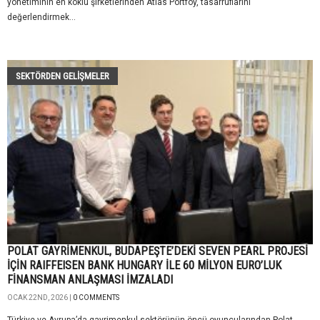
yönetiminin en köklü şirketlerinden Atlas Portföy, tasarruflarını
değerlendirmek...
SEKTÖRDEN GELIŞMELER
POLAT GAYRİMENKUL, BUDAPEŞTE’DEKİ SEVEN PEARL PROJESİ
İÇİN RAIFFEISEN BANK HUNGARY İLE 60 MİLYON EURO’LUK
FİNANSMAN ANLAŞMASI İMZALADI
OCAK 22ND, 2026 |
0 COMMENTS