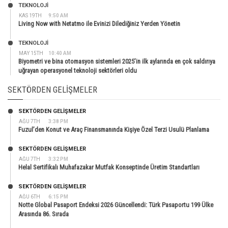
TEKNOLOJİ
KAS 19TH
9:50 AM
Living Now with Netatmo ile Evinizi Dilediğiniz Yerden Yönetin
TEKNOLOJİ
MAY 15TH
10:40 AM
Biyometri ve bina otomasyon sistemleri 2025’in ilk aylarında en çok saldırıya
uğrayan operasyonel teknoloji sektörleri oldu
SEKTÖRDEN GELIŞMELER
SEKTÖRDEN GELIŞMELER
AĞU 7TH
3:38 PM
Fuzul’den Konut ve Araç Finansmanında Kişiye Özel Terzi Usulü Planlama
SEKTÖRDEN GELIŞMELER
AĞU 7TH
3:32 PM
Helal Sertifikalı Muhafazakar Mutfak Konseptinde Üretim Standartları
SEKTÖRDEN GELIŞMELER
AĞU 6TH
6:15 PM
Notte Global Pasaport Endeksi 2026 Güncellendi: Türk Pasaportu 199 Ülke
Arasında 86. Sırada