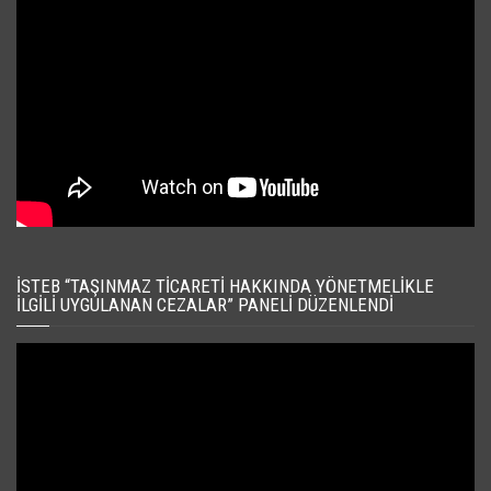
İSTEB “TAŞINMAZ TICARETI HAKKINDA YÖNETMELIKLE
İLGILI UYGULANAN CEZALAR” PANELI DÜZENLENDI