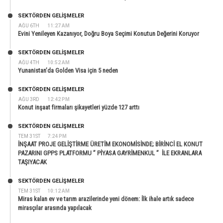
SEKTÖRDEN GELIŞMELER
AĞU 6TH
11:27 AM
Evini Yenileyen Kazanıyor, Doğru Boya Seçimi Konutun Değerini Koruyor
SEKTÖRDEN GELIŞMELER
AĞU 4TH
10:52 AM
Yunanistan’da Golden Visa için 5 neden
SEKTÖRDEN GELIŞMELER
AĞU 3RD
12:42 PM
Konut inşaat firmaları şikayetleri yüzde 127 arttı
SEKTÖRDEN GELIŞMELER
TEM 31ST
7:24 PM
İNŞAAT PROJE GELİŞTİRME ÜRETİM EKONOMİSİNDE; BİRİNCİ EL KONUT
PAZARINI GPPS PLATFORMU ” PİYASA GAYRİMENKUL ” İLE EKRANLARA
TAŞIYACAK
SEKTÖRDEN GELIŞMELER
TEM 31ST
10:12 AM
Miras kalan ev ve tarım arazilerinde yeni dönem: İlk ihale artık sadece
mirasçılar arasında yapılacak