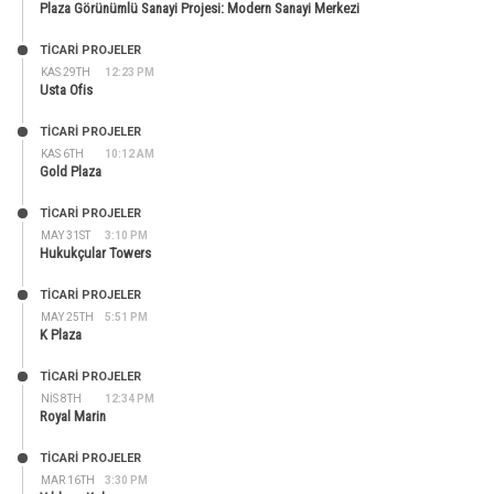
Plaza Görünümlü Sanayi Projesi: Modern Sanayi Merkezi
TİCARİ PROJELER
KAS 29TH
12:23 PM
Usta Ofis
TİCARİ PROJELER
KAS 6TH
10:12 AM
Gold Plaza
TİCARİ PROJELER
MAY 31ST
3:10 PM
Hukukçular Towers
TİCARİ PROJELER
MAY 25TH
5:51 PM
K Plaza
TİCARİ PROJELER
NIS 8TH
12:34 PM
Royal Marin
TİCARİ PROJELER
MAR 16TH
3:30 PM