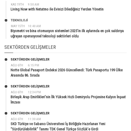
KAS 19TH
9:50 AM
Living Now with Netatmo ile Evinizi Dilediğiniz Yerden Yönetin
TEKNOLOJİ
MAY 15TH
10:40 AM
Biyometri ve bina otomasyon sistemleri 2025’in ilk aylarında en çok saldırıya
uğrayan operasyonel teknoloji sektörleri oldu
SEKTÖRDEN GELIŞMELER
SEKTÖRDEN GELIŞMELER
AĞU 6TH
6:15 PM
Notte Global Pasaport Endeksi 2026 Güncellendi: Türk Pasaportu 199 Ülke
Arasında 86. Sırada
SEKTÖRDEN GELIŞMELER
AĞU 6TH
12:34 PM
Birleşik Arap Emirlikleri’nin İlk Yüksek Hızlı Demiryolu Projesine Kalyon İnşaat
İmzası
SEKTÖRDEN GELIŞMELER
AĞU 6TH
11:30 AM
SKD Türkiye ve Sabancı Üniversitesi İş Birliğiyle Hazırlanan Yeni
“Sürdürülebilirlik” Tanımı TDK Genel Türkçe Sözlük’e Girdi