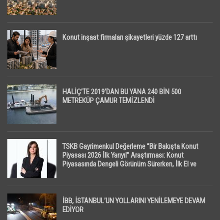
Konut inşaat firmaları şikayetleri yüzde 127 arttı
HALİÇ’TE 2019’DAN BU YANA 240 BİN 500
METREKÜP ÇAMUR TEMİZLENDİ
TSKB Gayrimenkul Değerleme “Bir Bakışta Konut
Piyasası 2026 İlk Yarıyıl” Araştırması: Konut
Piyasasında Dengeli Görünüm Sürerken, İlk El ve
İpotekli Satışlarda Sınırlı Toparlanma Dikkat Çekti
İBB, İSTANBUL’UN YOLLARINI YENİLEMEYE DEVAM
EDİYOR