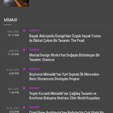
MIMARI
MİMARİ
NIS 22ND
10:11 AM
Başak Akkoyunlu Design’dan Özgün Saçak Formu
ile Dikkat Çeken Bir Tasarım: The Pearl
MİMARİ
ŞUB 6TH
11:39 AM
Mental Design Works’ten Doğayla Bütünleşen Bir
Tasarım: Greenox
MİMARİ
OCA 12TH
6:53 PM
Boytorun Mimarlık’tan Yurt Dışında İlk Mercedes-
Benz Showroom Dönüşüm Projesi
MİMARİ
NIS 16TH
1:29 PM
Yeşim Kozanlı Mimarlık’tan Çağdaş Tasarım ve
Konforun Buluşma Noktası: Elite World Kuşadası
MİMARİ
OCA 15TH
4:02 PM
Özer\Ürger Architects’ten Bağcılar’da Çok Yönlü Bir