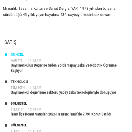
Mimarlık, Tasarım, Kültür ve Sanat Dergisi YAPI, 1973 yılından bu yana
sürdürdüğü 45 yıllık yayın hayatına 434. sayısıyla kesintisiz devam...
SATIŞ
GÜNCEL
AĞU 4TH
11:02 AM
Gayrimenkulün Değerine Giden Yolda Yapay Zeka Ve Robotik Öğrenme
Başlıyor
TEKNOLOJİ
TEM 30TH
11:42 AM
Gayrimenkul değerleme sektörü yapay zekâ teknolojileriyle dönüşüyor
BÖLGESEL
TEM 21ST
12:02 PM
İzmir İlçe Konut Satışları 2026 Haziran: İzmir’de 7.791 Konut Satıldı
BÖLGESEL
TEM 21ST
11:11 AM