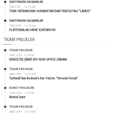
SEKTÖRDEN GELIŞMELER
TEM 31ST
10:10 AM
TÜRK YATIRIMCININ YUNANİSTAN’DAKİ YENİ ROTASI “LAVRIO”
SEKTÖRDEN GELIŞMELER
TEM 30TH
11:03 AM
PLATFORMLAR HAYAT KURTARIYOR
TICARI PROJELER
TİCARİ PROJELER
HAZ 12TH
5:14 PM
DENİZLİ’DE ŞİMDİ SKY NOW OFFICE ZAMANI
TİCARİ PROJELER
ARA 10TH
10:52 AM
Turkmall’dan Bodrum’a Dev Yatırım: “Novada Forum”
KONUT PROJELERI
OCA 12TH
1:39 PM
Mistral İzmir
TİCARİ PROJELER
ARA 10TH
12:14 PM