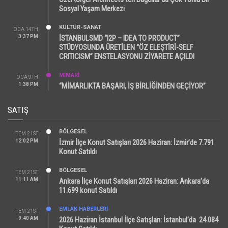
Sosyal Yaşam Merkezi
KÜLTÜR-SANAT
OCA 14TH
3:37 PM
İSTANBULSMD “I2P – IDEA TO PRODUCT”
STÜDYOSUNDA ÜRETİLEN “ÖZ ELEŞTİRİ-SELF
CRITICISM” ENSTELASYONU ZİYARETE AÇILDI
MİMARİ
OCA 9TH
1:38 PM
“MİMARLIKTA BAŞARI, İŞ BİRLİĞİNDEN GEÇİYOR”
SATIŞ
BÖLGESEL
TEM 21ST
12:02 PM
İzmir İlçe Konut Satışları 2026 Haziran: İzmir’de 7.791
Konut Satıldı
BÖLGESEL
TEM 21ST
11:11 AM
Ankara İlçe Konut Satışları 2026 Haziran: Ankara’da
11.699 konut Satıldı
EMLAK HABERLERI
TEM 21ST
9:40 AM
2026 Haziran İstanbul İlçe Satışları: İstanbul’da 24.084