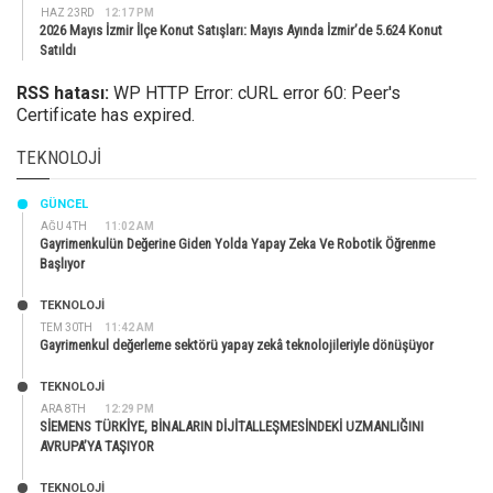
HAZ 23RD
12:17 PM
2026 Mayıs İzmir İlçe Konut Satışları: Mayıs Ayında İzmir’de 5.624 Konut
Satıldı
RSS hatası:
WP HTTP Error: cURL error 60: Peer's
Certificate has expired.
TEKNOLOJI
GÜNCEL
AĞU 4TH
11:02 AM
Gayrimenkulün Değerine Giden Yolda Yapay Zeka Ve Robotik Öğrenme
Başlıyor
TEKNOLOJİ
TEM 30TH
11:42 AM
Gayrimenkul değerleme sektörü yapay zekâ teknolojileriyle dönüşüyor
TEKNOLOJİ
ARA 8TH
12:29 PM
SİEMENS TÜRKİYE, BİNALARIN DİJİTALLEŞMESİNDEKİ UZMANLIĞINI
AVRUPA’YA TAŞIYOR
TEKNOLOJİ