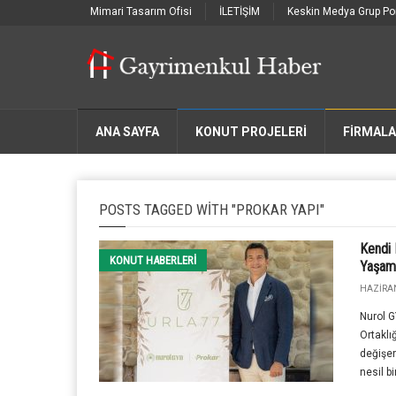
Mimari Tasarım Ofisi
İLETİŞİM
Keskin Medya Grup Por
ANA SAYFA
KONUT PROJELERİ
FIRMAL
POSTS TAGGED WITH "PROKAR YAPI"
Kendi 
KONUT HABERLERI
Yaşam
HAZIRAN
Nurol G
Ortaklı
değişen
nesil bi