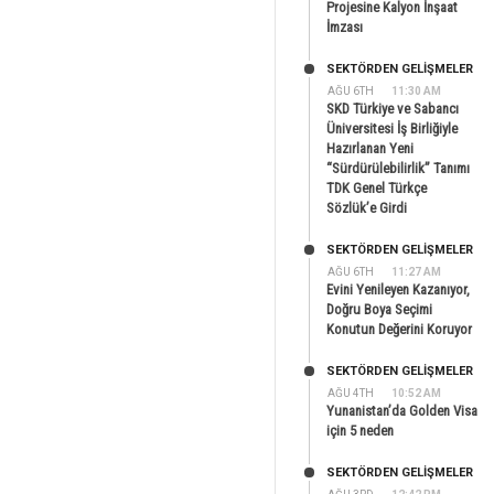
Projesine Kalyon İnşaat
İmzası
SEKTÖRDEN GELIŞMELER
AĞU 6TH
11:30 AM
SKD Türkiye ve Sabancı
Üniversitesi İş Birliğiyle
Hazırlanan Yeni
“Sürdürülebilirlik” Tanımı
TDK Genel Türkçe
Sözlük’e Girdi
SEKTÖRDEN GELIŞMELER
AĞU 6TH
11:27 AM
Evini Yenileyen Kazanıyor,
Doğru Boya Seçimi
Konutun Değerini Koruyor
SEKTÖRDEN GELIŞMELER
AĞU 4TH
10:52 AM
Yunanistan’da Golden Visa
için 5 neden
SEKTÖRDEN GELIŞMELER