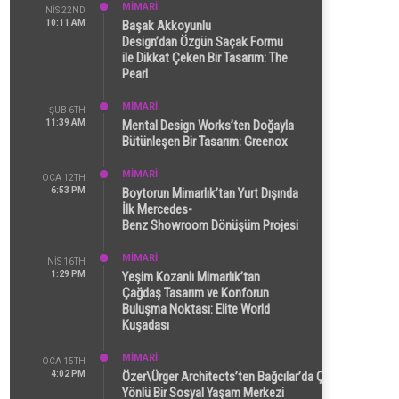
MİMARİ
NIS 22ND
10:11 AM
Başak Akkoyunlu
Design’dan Özgün Saçak Formu
ile Dikkat Çeken Bir Tasarım: The
Pearl
MİMARİ
ŞUB 6TH
11:39 AM
Mental Design Works’ten Doğayla
Bütünleşen Bir Tasarım: Greenox
MİMARİ
OCA 12TH
6:53 PM
Boytorun Mimarlık’tan Yurt Dışında
İlk Mercedes-
Benz Showroom Dönüşüm Projesi
MİMARİ
NIS 16TH
1:29 PM
Yeşim Kozanlı Mimarlık’tan
Çağdaş Tasarım ve Konforun
Buluşma Noktası: Elite World
Kuşadası
MİMARİ
OCA 15TH
4:02 PM
Özer\Ürger Architects’ten Bağcılar’da Çok
Yönlü Bir Sosyal Yaşam Merkezi