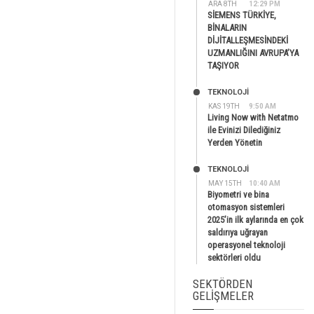
ARA 8TH
12:29 PM
SİEMENS TÜRKİYE,
BİNALARIN
DİJİTALLEŞMESİNDEKİ
UZMANLIĞINI AVRUPA’YA
TAŞIYOR
TEKNOLOJİ
KAS 19TH
9:50 AM
Living Now with Netatmo
ile Evinizi Dilediğiniz
Yerden Yönetin
TEKNOLOJİ
MAY 15TH
10:40 AM
Biyometri ve bina
otomasyon sistemleri
2025’in ilk aylarında en çok
saldırıya uğrayan
operasyonel teknoloji
sektörleri oldu
SEKTÖRDEN
GELIŞMELER