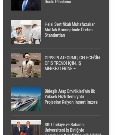
Usulü Planlama
Helal Sertifikalı Muhafazakar
Mutfak Konseptinde Üretim
Standartları
GPPS PLATFORMU; GELECEĞİN
OFİS TRENDİ İÇİN, İŞ
MERKEZLERİNE –
GELİŞTİRİCİLERE ” POD /
KAPSÜL ” UYKU KABİNİ
ÖNERİYOR
Birleşik Arap Emirlikleri’nin İlk
Yüksek Hızlı Demiryolu
Projesine Kalyon İnşaat İmzası
SKD Türkiye ve Sabancı
Üniversitesi İş Birliğiyle