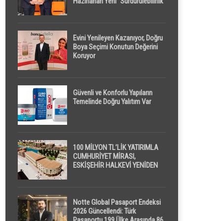
Hazırlanan Yeni “Sürdürülebilirlik”
Tanımı TDK Genel Türkçe
Sözlük’e Girdi
Evini Yenileyen Kazanıyor, Doğru
Boya Seçimi Konutun Değerini
Koruyor
Güvenli ve Konforlu Yapıların
Temelinde Doğru Yalıtım Var
100 MİLYON TL’LİK YATIRIMLA
CUMHURİYET MİRASI,
ESKİŞEHİR HALKEVİ YENİDEN
HAYAT BULUYOR
Notte Global Pasaport Endeksi
2026 Güncellendi: Türk
Pasaportu 199 Ülke Arasında 86.