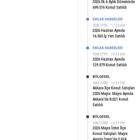
2026 İlk 6 Aylık Döneminde
699.516 Konut Satıldı
EMLAK HABERLERI
TEM 17TH
11:22 AM
2026 Haziran Ayında
16.565 İş Yeri Satıldı
EMLAK HABERLERI
TEM 17TH
10:31 AM
2026 Haziran Ayında
129.979 Konut Satıldı
BÖLGESEL
HAZ 23RD
12:59 PM
Ankara İlçe Konut Satışları
2026 Mayıs: Mayıs Ayında
Ankara’da 8.021 konut
Satıldı
BÖLGESEL
HAZ 23RD
12:17 PM
2026 Mayıs İzmir İlçe
Konut Satışları: Mayıs
Ayında İzmir’de 5.624