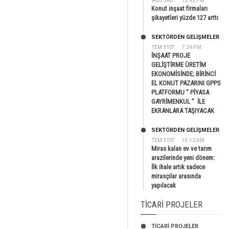
AĞU 3RD
12:42 PM
Konut inşaat firmaları
şikayetleri yüzde 127 arttı
SEKTÖRDEN GELIŞMELER
TEM 31ST
7:24 PM
İNŞAAT PROJE
GELİŞTİRME ÜRETİM
EKONOMİSİNDE; BİRİNCİ
EL KONUT PAZARINI GPPS
PLATFORMU ” PİYASA
GAYRİMENKUL ” İLE
EKRANLARA TAŞIYACAK
SEKTÖRDEN GELIŞMELER
TEM 31ST
10:12 AM
Miras kalan ev ve tarım
arazilerinde yeni dönem:
İlk ihale artık sadece
mirasçılar arasında
yapılacak
TICARI PROJELER
TİCARİ PROJELER