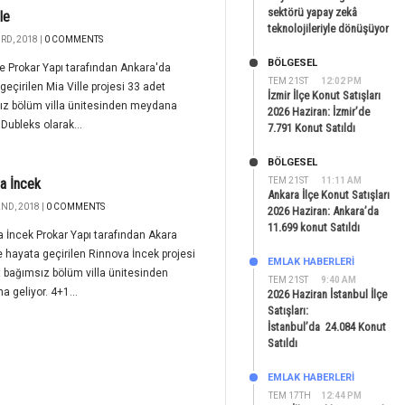
sektörü yapay zekâ
le
teknolojileriyle dönüşüyor
RD, 2018 |
0 COMMENTS
BÖLGESEL
le Prokar Yapı tarafından Ankara'da
TEM 21ST
12:02 PM
geçirilen Mia Ville projesi 33 adet
İzmir İlçe Konut Satışları
ız bölüm villa ünitesinden meydana
2026 Haziran: İzmir’de
 Dubleks olarak...
7.791 Konut Satıldı
BÖLGESEL
a İncek
TEM 21ST
11:11 AM
Ankara İlçe Konut Satışları
ND, 2018 |
0 COMMENTS
2026 Haziran: Ankara’da
11.699 konut Satıldı
 İncek Prokar Yapı tarafından Akara
e hayata geçirilen Rinnova İncek projesi
EMLAK HABERLERI
 bağımsız bölüm villa ünitesinden
TEM 21ST
9:40 AM
 geliyor. 4+1...
2026 Haziran İstanbul İlçe
Satışları:
İstanbul’da 24.084 Konut
Satıldı
EMLAK HABERLERI
TEM 17TH
12:44 PM