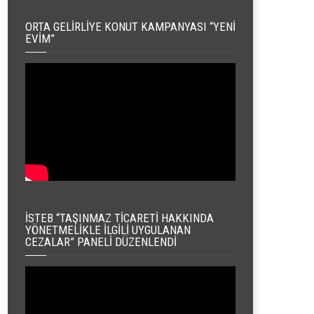
ORTA GELIRLIYE KONUT KAMPANYASI “YENI
EVIM”
İSTEB “TAŞINMAZ TICARETI HAKKINDA
YÖNETMELIKLE İLGILI UYGULANAN
CEZALAR” PANELI DÜZENLENDI