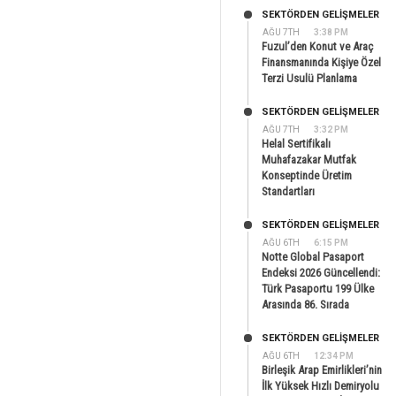
SEKTÖRDEN GELIŞMELER
AĞU 7TH
3:38 PM
Fuzul’den Konut ve Araç
Finansmanında Kişiye Özel
Terzi Usulü Planlama
SEKTÖRDEN GELIŞMELER
AĞU 7TH
3:32 PM
Helal Sertifikalı
Muhafazakar Mutfak
Konseptinde Üretim
Standartları
SEKTÖRDEN GELIŞMELER
AĞU 6TH
6:15 PM
Notte Global Pasaport
Endeksi 2026 Güncellendi:
Türk Pasaportu 199 Ülke
Arasında 86. Sırada
SEKTÖRDEN GELIŞMELER
AĞU 6TH
12:34 PM
Birleşik Arap Emirlikleri’nin
İlk Yüksek Hızlı Demiryolu