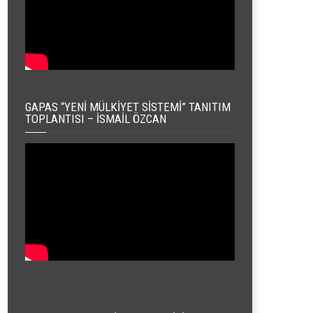
GAPAS “YENI MÜLKIYET SISTEMI” TANITIM
TOPLANTISI – İSMAIL ÖZCAN