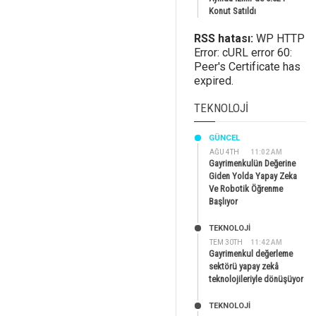
Konut Satıldı
RSS hatası:
WP HTTP
Error: cURL error 60:
Peer's Certificate has
expired.
TEKNOLOJI
GÜNCEL
AĞU 4TH
11:02 AM
Gayrimenkulün Değerine
Giden Yolda Yapay Zeka
Ve Robotik Öğrenme
Başlıyor
TEKNOLOJİ
TEM 30TH
11:42 AM
Gayrimenkul değerleme
sektörü yapay zekâ
teknolojileriyle dönüşüyor
TEKNOLOJİ