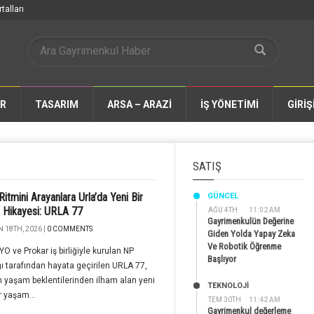
talları
AR
TASARIM
ARSA – ARAZİ
İŞ YÖNETİMİ
GİRİŞ
SATIŞ
Ritmini Arayanlara Urla’da Yeni Bir
GÜNCEL
 Hikayesi: URLA 77
AĞU 4TH
11:02 AM
Gayrimenkulün Değerine
 18TH, 2026 |
0 COMMENTS
Giden Yolda Yapay Zeka
Ve Robotik Öğrenme
YO ve Prokar iş birliğiyle kurulan NP
Başlıyor
ğı tarafından hayata geçirilen URLA 77,
 yaşam beklentilerinden ilham alan yeni
TEKNOLOJİ
r yaşam...
TEM 30TH
11:42 AM
Gayrimenkul değerleme