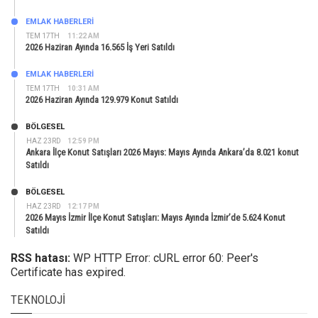
EMLAK HABERLERI
TEM 17TH
11:22 AM
2026 Haziran Ayında 16.565 İş Yeri Satıldı
EMLAK HABERLERI
TEM 17TH
10:31 AM
2026 Haziran Ayında 129.979 Konut Satıldı
BÖLGESEL
HAZ 23RD
12:59 PM
Ankara İlçe Konut Satışları 2026 Mayıs: Mayıs Ayında Ankara’da 8.021 konut
Satıldı
BÖLGESEL
HAZ 23RD
12:17 PM
2026 Mayıs İzmir İlçe Konut Satışları: Mayıs Ayında İzmir’de 5.624 Konut
Satıldı
RSS hatası:
WP HTTP Error: cURL error 60: Peer's
Certificate has expired.
TEKNOLOJI