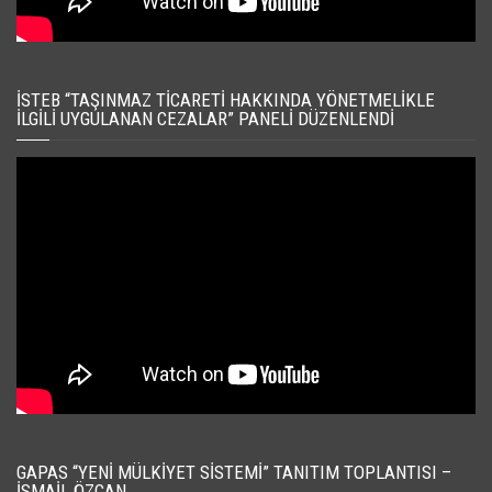
İSTEB “TAŞINMAZ TICARETI HAKKINDA YÖNETMELIKLE
İLGILI UYGULANAN CEZALAR” PANELI DÜZENLENDI
GAPAS “YENI MÜLKIYET SISTEMI” TANITIM TOPLANTISI –
İSMAIL ÖZCAN