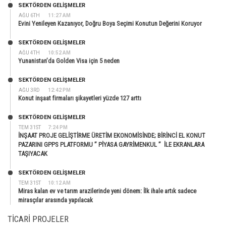
SEKTÖRDEN GELIŞMELER
AĞU 6TH
11:27 AM
Evini Yenileyen Kazanıyor, Doğru Boya Seçimi Konutun Değerini Koruyor
SEKTÖRDEN GELIŞMELER
AĞU 4TH
10:52 AM
Yunanistan’da Golden Visa için 5 neden
SEKTÖRDEN GELIŞMELER
AĞU 3RD
12:42 PM
Konut inşaat firmaları şikayetleri yüzde 127 arttı
SEKTÖRDEN GELIŞMELER
TEM 31ST
7:24 PM
İNŞAAT PROJE GELİŞTİRME ÜRETİM EKONOMİSİNDE; BİRİNCİ EL KONUT
PAZARINI GPPS PLATFORMU ” PİYASA GAYRİMENKUL ” İLE EKRANLARA
TAŞIYACAK
SEKTÖRDEN GELIŞMELER
TEM 31ST
10:12 AM
Miras kalan ev ve tarım arazilerinde yeni dönem: İlk ihale artık sadece
mirasçılar arasında yapılacak
TICARI PROJELER