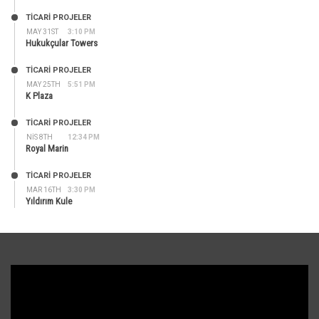
TİCARİ PROJELER
MAY 31ST
3:10 PM
Hukukçular Towers
TİCARİ PROJELER
MAY 25TH
5:51 PM
K Plaza
TİCARİ PROJELER
NIS 8TH
12:34 PM
Royal Marin
TİCARİ PROJELER
MAR 16TH
3:30 PM
Yıldırım Kule