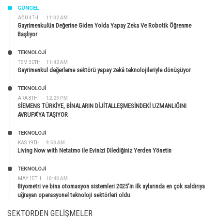
GÜNCEL
AĞU 4TH
11:02 AM
Gayrimenkulün Değerine Giden Yolda Yapay Zeka Ve Robotik Öğrenme
Başlıyor
TEKNOLOJİ
TEM 30TH
11:42 AM
Gayrimenkul değerleme sektörü yapay zekâ teknolojileriyle dönüşüyor
TEKNOLOJİ
ARA 8TH
12:29 PM
SİEMENS TÜRKİYE, BİNALARIN DİJİTALLEŞMESİNDEKİ UZMANLIĞINI
AVRUPA’YA TAŞIYOR
TEKNOLOJİ
KAS 19TH
9:50 AM
Living Now with Netatmo ile Evinizi Dilediğiniz Yerden Yönetin
TEKNOLOJİ
MAY 15TH
10:40 AM
Biyometri ve bina otomasyon sistemleri 2025’in ilk aylarında en çok saldırıya
uğrayan operasyonel teknoloji sektörleri oldu
SEKTÖRDEN GELIŞMELER