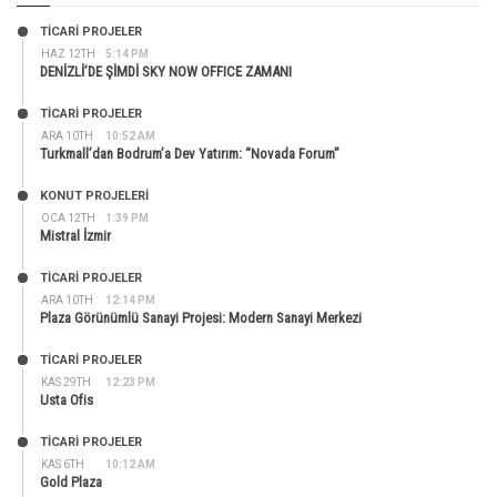
TİCARİ PROJELER
HAZ 12TH
5:14 PM
DENİZLİ’DE ŞİMDİ SKY NOW OFFICE ZAMANI
TİCARİ PROJELER
ARA 10TH
10:52 AM
Turkmall’dan Bodrum’a Dev Yatırım: “Novada Forum”
KONUT PROJELERI
OCA 12TH
1:39 PM
Mistral İzmir
TİCARİ PROJELER
ARA 10TH
12:14 PM
Plaza Görünümlü Sanayi Projesi: Modern Sanayi Merkezi
TİCARİ PROJELER
KAS 29TH
12:23 PM
Usta Ofis
TİCARİ PROJELER
KAS 6TH
10:12 AM
Gold Plaza