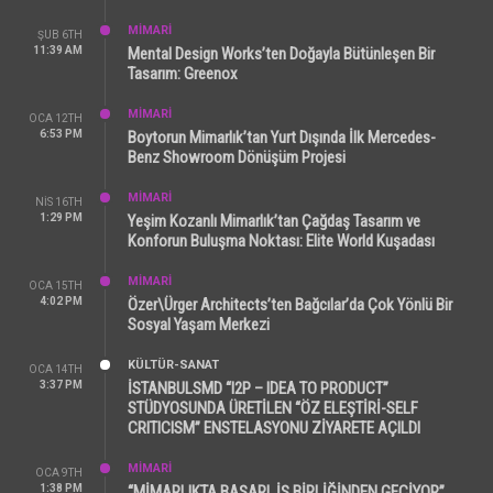
MİMARİ
ŞUB 6TH
11:39 AM
Mental Design Works’ten Doğayla Bütünleşen Bir
Tasarım: Greenox
MİMARİ
OCA 12TH
6:53 PM
Boytorun Mimarlık’tan Yurt Dışında İlk Mercedes-
Benz Showroom Dönüşüm Projesi
MİMARİ
NIS 16TH
1:29 PM
Yeşim Kozanlı Mimarlık’tan Çağdaş Tasarım ve
Konforun Buluşma Noktası: Elite World Kuşadası
MİMARİ
OCA 15TH
4:02 PM
Özer\Ürger Architects’ten Bağcılar’da Çok Yönlü Bir
Sosyal Yaşam Merkezi
KÜLTÜR-SANAT
OCA 14TH
3:37 PM
İSTANBULSMD “I2P – IDEA TO PRODUCT”
STÜDYOSUNDA ÜRETİLEN “ÖZ ELEŞTİRİ-SELF
CRITICISM” ENSTELASYONU ZİYARETE AÇILDI
MİMARİ
OCA 9TH
1:38 PM
“MİMARLIKTA BAŞARI, İŞ BİRLİĞİNDEN GEÇİYOR”