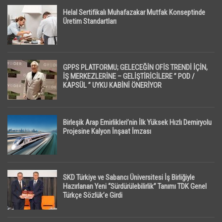
Helal Sertifikalı Muhafazakar Mutfak Konseptinde
Üretim Standartları
GPPS PLATFORMU; GELECEĞİN OFİS TRENDİ İÇİN,
İŞ MERKEZLERİNE – GELİŞTİRİCİLERE ” POD /
KAPSÜL ” UYKU KABİNİ ÖNERİYOR
Birleşik Arap Emirlikleri’nin İlk Yüksek Hızlı Demiryolu
Projesine Kalyon İnşaat İmzası
SKD Türkiye ve Sabancı Üniversitesi İş Birliğiyle
Hazırlanan Yeni “Sürdürülebilirlik” Tanımı TDK Genel
Türkçe Sözlük’e Girdi