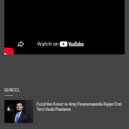
GÜNCEL
Fuzul’den Konut ve Araç Finansmanında Kişiye Özel
Terzi Usulü Planlama