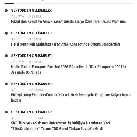
SEKTÖRDEN GELIŞMELER
AĞU 7TH
3:38 PM
Fuzul’den Konut ve Araç Finansmanında Kişiye Özel Terzi Usulü Planlama
SEKTÖRDEN GELIŞMELER
AĞU 7TH
3:32 PM
Helal Sertifikalı Muhafazakar Mutfak Konseptinde Üretim Standartları
SEKTÖRDEN GELIŞMELER
AĞU 6TH
6:15 PM
Notte Global Pasaport Endeksi 2026 Güncellendi: Türk Pasaportu 199 Ülke
Arasında 86. Sırada
SEKTÖRDEN GELIŞMELER
AĞU 6TH
12:34 PM
Birleşik Arap Emirlikleri’nin İlk Yüksek Hızlı Demiryolu Projesine Kalyon İnşaat
İmzası
SEKTÖRDEN GELIŞMELER
AĞU 6TH
11:30 AM
SKD Türkiye ve Sabancı Üniversitesi İş Birliğiyle Hazırlanan Yeni
“Sürdürülebilirlik” Tanımı TDK Genel Türkçe Sözlük’e Girdi