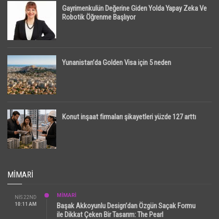
Gayrimenkulün Değerine Giden Yolda Yapay Zeka Ve
Robotik Öğrenme Başlıyor
Yunanistan’da Golden Visa için 5 neden
Konut inşaat firmaları şikayetleri yüzde 127 arttı
MIMARI
MİMARİ
NIS 22ND
10:11 AM
Başak Akkoyunlu Design’dan Özgün Saçak Formu
ile Dikkat Çeken Bir Tasarım: The Pearl