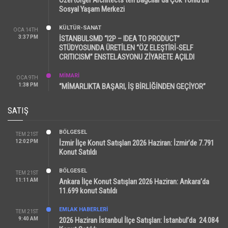
Sosyal Yaşam Merkezi
KÜLTÜR-SANAT
OCA 14TH
3:37 PM
İSTANBULSMD “I2P – IDEA TO PRODUCT”
STÜDYOSUNDA ÜRETİLEN “ÖZ ELEŞTİRİ-SELF
CRITICISM” ENSTELASYONU ZİYARETE AÇILDI
MİMARİ
OCA 9TH
1:38 PM
“MİMARLIKTA BAŞARI, İŞ BİRLİĞİNDEN GEÇİYOR”
SATIŞ
BÖLGESEL
TEM 21ST
12:02 PM
İzmir İlçe Konut Satışları 2026 Haziran: İzmir’de 7.791
Konut Satıldı
BÖLGESEL
TEM 21ST
11:11 AM
Ankara İlçe Konut Satışları 2026 Haziran: Ankara’da
11.699 konut Satıldı
EMLAK HABERLERI
TEM 21ST
9:40 AM
2026 Haziran İstanbul İlçe Satışları: İstanbul’da 24.084