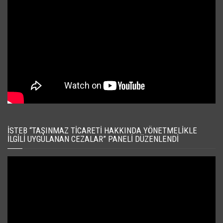
İSTEB “TAŞINMAZ TICARETI HAKKINDA YÖNETMELIKLE
İLGILI UYGULANAN CEZALAR” PANELI DÜZENLENDI