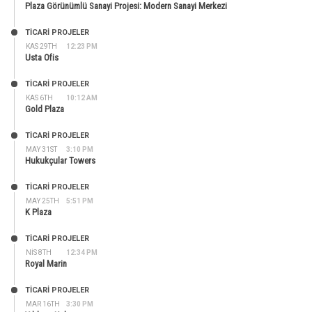
Plaza Görünümlü Sanayi Projesi: Modern Sanayi Merkezi
TİCARİ PROJELER
KAS 29TH
12:23 PM
Usta Ofis
TİCARİ PROJELER
KAS 6TH
10:12 AM
Gold Plaza
TİCARİ PROJELER
MAY 31ST
3:10 PM
Hukukçular Towers
TİCARİ PROJELER
MAY 25TH
5:51 PM
K Plaza
TİCARİ PROJELER
NIS 8TH
12:34 PM
Royal Marin
TİCARİ PROJELER
MAR 16TH
3:30 PM