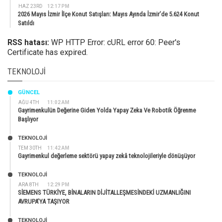
HAZ 23RD
12:17 PM
2026 Mayıs İzmir İlçe Konut Satışları: Mayıs Ayında İzmir’de 5.624 Konut
Satıldı
RSS hatası:
WP HTTP Error: cURL error 60: Peer's
Certificate has expired.
TEKNOLOJI
GÜNCEL
AĞU 4TH
11:02 AM
Gayrimenkulün Değerine Giden Yolda Yapay Zeka Ve Robotik Öğrenme
Başlıyor
TEKNOLOJİ
TEM 30TH
11:42 AM
Gayrimenkul değerleme sektörü yapay zekâ teknolojileriyle dönüşüyor
TEKNOLOJİ
ARA 8TH
12:29 PM
SİEMENS TÜRKİYE, BİNALARIN DİJİTALLEŞMESİNDEKİ UZMANLIĞINI
AVRUPA’YA TAŞIYOR
TEKNOLOJİ