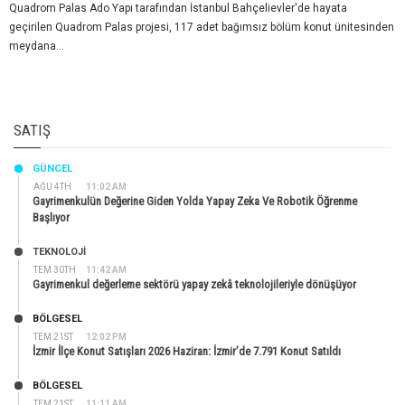
Quadrom Palas Ado Yapı tarafından İstanbul Bahçelievler'de hayata
geçirilen Quadrom Palas projesi, 117 adet bağımsız bölüm konut ünitesinden
meydana...
SATIŞ
GÜNCEL
AĞU 4TH
11:02 AM
Gayrimenkulün Değerine Giden Yolda Yapay Zeka Ve Robotik Öğrenme
Başlıyor
TEKNOLOJİ
TEM 30TH
11:42 AM
Gayrimenkul değerleme sektörü yapay zekâ teknolojileriyle dönüşüyor
BÖLGESEL
TEM 21ST
12:02 PM
İzmir İlçe Konut Satışları 2026 Haziran: İzmir’de 7.791 Konut Satıldı
BÖLGESEL
TEM 21ST
11:11 AM