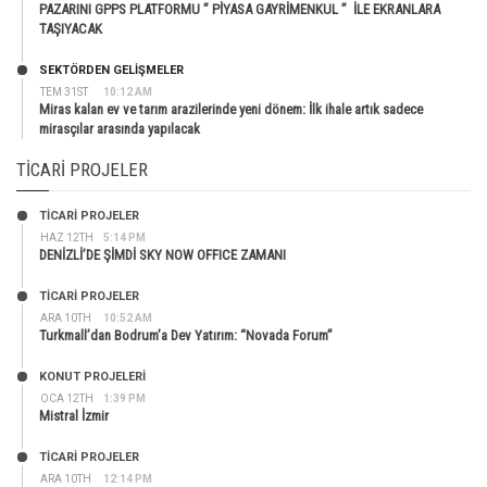
PAZARINI GPPS PLATFORMU ” PİYASA GAYRİMENKUL ” İLE EKRANLARA
TAŞIYACAK
SEKTÖRDEN GELIŞMELER
TEM 31ST
10:12 AM
Miras kalan ev ve tarım arazilerinde yeni dönem: İlk ihale artık sadece
mirasçılar arasında yapılacak
TICARI PROJELER
TİCARİ PROJELER
HAZ 12TH
5:14 PM
DENİZLİ’DE ŞİMDİ SKY NOW OFFICE ZAMANI
TİCARİ PROJELER
ARA 10TH
10:52 AM
Turkmall’dan Bodrum’a Dev Yatırım: “Novada Forum”
KONUT PROJELERI
OCA 12TH
1:39 PM
Mistral İzmir
TİCARİ PROJELER
ARA 10TH
12:14 PM