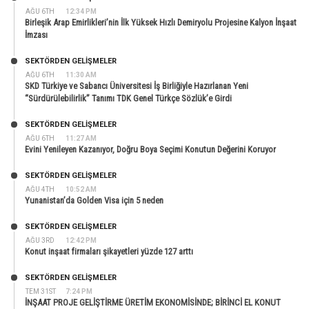
AĞU 6TH
12:34 PM
Birleşik Arap Emirlikleri’nin İlk Yüksek Hızlı Demiryolu Projesine Kalyon İnşaat
İmzası
SEKTÖRDEN GELIŞMELER
AĞU 6TH
11:30 AM
SKD Türkiye ve Sabancı Üniversitesi İş Birliğiyle Hazırlanan Yeni
“Sürdürülebilirlik” Tanımı TDK Genel Türkçe Sözlük’e Girdi
SEKTÖRDEN GELIŞMELER
AĞU 6TH
11:27 AM
Evini Yenileyen Kazanıyor, Doğru Boya Seçimi Konutun Değerini Koruyor
SEKTÖRDEN GELIŞMELER
AĞU 4TH
10:52 AM
Yunanistan’da Golden Visa için 5 neden
SEKTÖRDEN GELIŞMELER
AĞU 3RD
12:42 PM
Konut inşaat firmaları şikayetleri yüzde 127 arttı
SEKTÖRDEN GELIŞMELER
TEM 31ST
7:24 PM
İNŞAAT PROJE GELİŞTİRME ÜRETİM EKONOMİSİNDE; BİRİNCİ EL KONUT