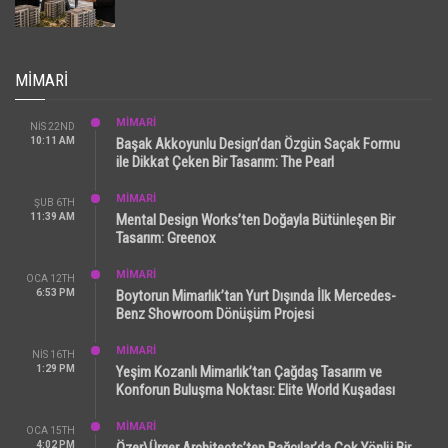
MIMARI
MİMARİ
NIS 22ND
10:11 AM
Başak Akkoyunlu Design’dan Özgün Saçak Formu
ile Dikkat Çeken Bir Tasarım: The Pearl
MİMARİ
ŞUB 6TH
11:39 AM
Mental Design Works’ten Doğayla Bütünleşen Bir
Tasarım: Greenox
MİMARİ
OCA 12TH
6:53 PM
Boytorun Mimarlık’tan Yurt Dışında İlk Mercedes-
Benz Showroom Dönüşüm Projesi
MİMARİ
NIS 16TH
1:29 PM
Yeşim Kozanlı Mimarlık’tan Çağdaş Tasarım ve
Konforun Buluşma Noktası: Elite World Kuşadası
MİMARİ
OCA 15TH
4:02 PM
Özer\Ürger Architects’ten Bağcılar’da Çok Yönlü Bir