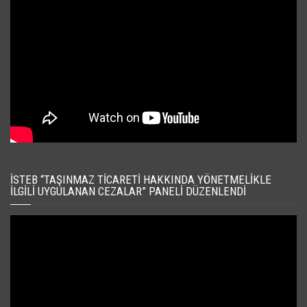
İSTEB “TAŞINMAZ TICARETI HAKKINDA YÖNETMELIKLE
İLGILI UYGULANAN CEZALAR” PANELI DÜZENLENDI