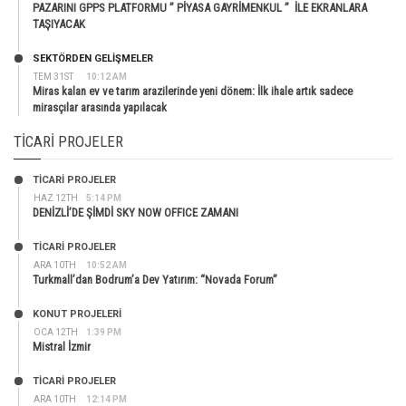
PAZARINI GPPS PLATFORMU ” PİYASA GAYRİMENKUL ” İLE EKRANLARA
TAŞIYACAK
SEKTÖRDEN GELIŞMELER
TEM 31ST
10:12 AM
Miras kalan ev ve tarım arazilerinde yeni dönem: İlk ihale artık sadece
mirasçılar arasında yapılacak
TICARI PROJELER
TİCARİ PROJELER
HAZ 12TH
5:14 PM
DENİZLİ’DE ŞİMDİ SKY NOW OFFICE ZAMANI
TİCARİ PROJELER
ARA 10TH
10:52 AM
Turkmall’dan Bodrum’a Dev Yatırım: “Novada Forum”
KONUT PROJELERI
OCA 12TH
1:39 PM
Mistral İzmir
TİCARİ PROJELER
ARA 10TH
12:14 PM