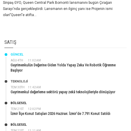
Sinpaş GYO, Queen Central Park Bomonti lansmanını bugün Çırağan
Sarayı'nda gerçekleştirdi. Lansmanın en ilginç yanı ise Projenin ismi
olan"Queen"e atıfta...
SATIŞ
GÜNCEL
AĞU 4TH
11:02 AM
Gayrimenkulün Değerine Giden Yolda Yapay Zeka Ve Robotik Öğrenme
Başlıyor
TEKNOLOJİ
TEM 30TH
11:42 AM
Gayrimenkul değerleme sektörü yapay zekâ teknolojileriyle dönüşüyor
BÖLGESEL
TEM 21ST
12:02 PM
İzmir İlçe Konut Satışları 2026 Haziran: İzmir’de 7.791 Konut Satıldı
BÖLGESEL
TEM 21ST
11:11 AM