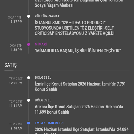
Sosyal Yaşam Merkezi
KÜLTÜR-SANAT
OCA 14TH
3:37 PM
İSTANBULSMD “I2P – IDEA TO PRODUCT”
STÜDYOSUNDA ÜRETİLEN “ÖZ ELEŞTİRİ-SELF
CRITICISM” ENSTELASYONU ZİYARETE AÇILDI
MİMARİ
OCA 9TH
1:38 PM
“MİMARLIKTA BAŞARI, İŞ BİRLİĞİNDEN GEÇİYOR”
SATIŞ
BÖLGESEL
TEM 21ST
12:02 PM
İzmir İlçe Konut Satışları 2026 Haziran: İzmir’de 7.791
Konut Satıldı
BÖLGESEL
TEM 21ST
11:11 AM
Ankara İlçe Konut Satışları 2026 Haziran: Ankara’da
11.699 konut Satıldı
EMLAK HABERLERI
TEM 21ST
9:40 AM
2026 Haziran İstanbul İlçe Satışları: İstanbul’da 24.084