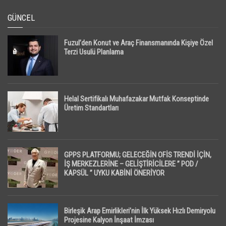
GÜNCEL
Fuzul’den Konut ve Araç Finansmanında Kişiye Özel
Terzi Usulü Planlama
Helal Sertifikalı Muhafazakar Mutfak Konseptinde
Üretim Standartları
GPPS PLATFORMU; GELECEĞİN OFİS TRENDİ İÇİN,
İŞ MERKEZLERİNE – GELİŞTİRİCİLERE ” POD /
KAPSÜL ” UYKU KABİNİ ÖNERİYOR
Birleşik Arap Emirlikleri’nin İlk Yüksek Hızlı Demiryolu
Projesine Kalyon İnşaat İmzası