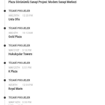
Plaza Görünümlü Sanayi Projesi: Modern Sanayi Merkezi
TİCARİ PROJELER
KAS 29TH
12:23 PM
Usta Ofis
TİCARİ PROJELER
KAS 6TH
10:12 AM
Gold Plaza
TİCARİ PROJELER
MAY 31ST
3:10 PM
Hukukçular Towers
TİCARİ PROJELER
MAY 25TH
5:51 PM
K Plaza
TİCARİ PROJELER
NIS 8TH
12:34 PM
Royal Marin
TİCARİ PROJELER
MAR 16TH
3:30 PM