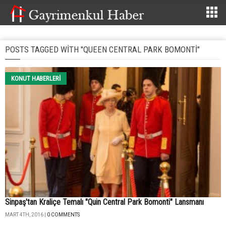
POSTS TAGGED WITH "QUEEN CENTRAL PARK BOMONTI"
KONUT HABERLERI
Sinpaş'tan Kraliçe Temalı "Quin Central Park Bomonti" Lansmanı
MART 4TH, 2016 |
0 COMMENTS