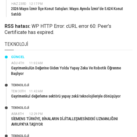
HAZ 23RD
12:17 PM
2026 Mayıs İzmir İlçe Konut Satışları: Mayıs Ayında İzmir’de 5.624 Konut
Satıldı
RSS hatası:
WP HTTP Error: cURL error 60: Peer's
Certificate has expired.
TEKNOLOJI
GÜNCEL
AĞU 4TH
11:02 AM
Gayrimenkulün Değerine Giden Yolda Yapay Zeka Ve Robotik Öğrenme
Başlıyor
TEKNOLOJİ
TEM 30TH
11:42 AM
Gayrimenkul değerleme sektörü yapay zekâ teknolojileriyle dönüşüyor
TEKNOLOJİ
ARA 8TH
12:29 PM
SİEMENS TÜRKİYE, BİNALARIN DİJİTALLEŞMESİNDEKİ UZMANLIĞINI
AVRUPA’YA TAŞIYOR
TEKNOLOJİ