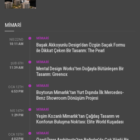
MIMARI
MİMARİ
NIS 22ND
10:11 AM
Başak Akkoyunlu Design’dan Özgün Saçak Formu
ile Dikkat Çeken Bir Tasarım: The Pearl
MİMARİ
ŞUB 6TH
11:39 AM
Mental Design Works’ten Doğayla Bütünleşen Bir
Tasarım: Greenox
MİMARİ
OCA 12TH
6:53 PM
Boytorun Mimarlık’tan Yurt Dışında İlk Mercedes-
Benz Showroom Dönüşüm Projesi
MİMARİ
NIS 16TH
1:29 PM
Yeşim Kozanlı Mimarlık’tan Çağdaş Tasarım ve
Konforun Buluşma Noktası: Elite World Kuşadası
MİMARİ
OCA 15TH
4:02 PM
Özer\Ürger Architects’ten Bağcılar’da Çok Yönlü Bir