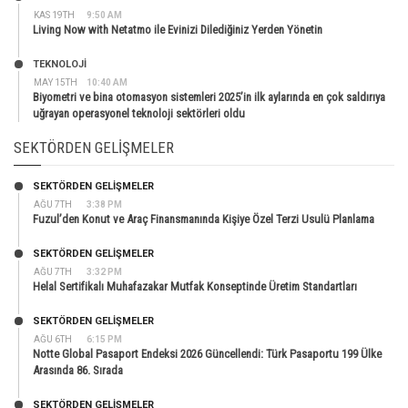
KAS 19TH
9:50 AM
Living Now with Netatmo ile Evinizi Dilediğiniz Yerden Yönetin
TEKNOLOJİ
MAY 15TH
10:40 AM
Biyometri ve bina otomasyon sistemleri 2025’in ilk aylarında en çok saldırıya
uğrayan operasyonel teknoloji sektörleri oldu
SEKTÖRDEN GELIŞMELER
SEKTÖRDEN GELIŞMELER
AĞU 7TH
3:38 PM
Fuzul’den Konut ve Araç Finansmanında Kişiye Özel Terzi Usulü Planlama
SEKTÖRDEN GELIŞMELER
AĞU 7TH
3:32 PM
Helal Sertifikalı Muhafazakar Mutfak Konseptinde Üretim Standartları
SEKTÖRDEN GELIŞMELER
AĞU 6TH
6:15 PM
Notte Global Pasaport Endeksi 2026 Güncellendi: Türk Pasaportu 199 Ülke
Arasında 86. Sırada
SEKTÖRDEN GELIŞMELER