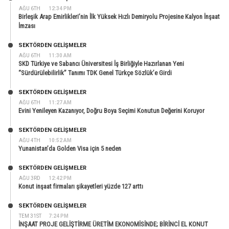
AĞU 6TH
12:34 PM
Birleşik Arap Emirlikleri’nin İlk Yüksek Hızlı Demiryolu Projesine Kalyon İnşaat
İmzası
SEKTÖRDEN GELIŞMELER
AĞU 6TH
11:30 AM
SKD Türkiye ve Sabancı Üniversitesi İş Birliğiyle Hazırlanan Yeni
“Sürdürülebilirlik” Tanımı TDK Genel Türkçe Sözlük’e Girdi
SEKTÖRDEN GELIŞMELER
AĞU 6TH
11:27 AM
Evini Yenileyen Kazanıyor, Doğru Boya Seçimi Konutun Değerini Koruyor
SEKTÖRDEN GELIŞMELER
AĞU 4TH
10:52 AM
Yunanistan’da Golden Visa için 5 neden
SEKTÖRDEN GELIŞMELER
AĞU 3RD
12:42 PM
Konut inşaat firmaları şikayetleri yüzde 127 arttı
SEKTÖRDEN GELIŞMELER
TEM 31ST
7:24 PM
İNŞAAT PROJE GELİŞTİRME ÜRETİM EKONOMİSİNDE; BİRİNCİ EL KONUT