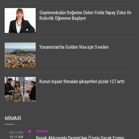
Gayrimenkulün Değerine Giden Yolda Yapay Zeka Ve
Robotik Öğrenme Başlıyor
Yunanistan’da Golden Visa için 5 neden
Konut inşaat firmaları şikayetleri yüzde 127 arttı
MIMARI
MİMARİ
NIS 22ND
10:11 AM
Başak Akkoyunlu Design’dan Özgün Saçak Formu