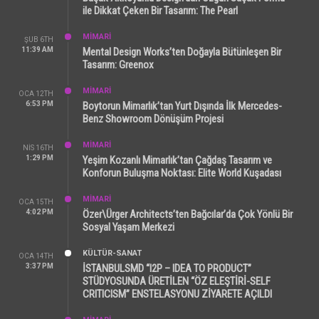
ile Dikkat Çeken Bir Tasarım: The Pearl
MİMARİ
ŞUB 6TH
11:39 AM
Mental Design Works’ten Doğayla Bütünleşen Bir
Tasarım: Greenox
MİMARİ
OCA 12TH
6:53 PM
Boytorun Mimarlık’tan Yurt Dışında İlk Mercedes-
Benz Showroom Dönüşüm Projesi
MİMARİ
NIS 16TH
1:29 PM
Yeşim Kozanlı Mimarlık’tan Çağdaş Tasarım ve
Konforun Buluşma Noktası: Elite World Kuşadası
MİMARİ
OCA 15TH
4:02 PM
Özer\Ürger Architects’ten Bağcılar’da Çok Yönlü Bir
Sosyal Yaşam Merkezi
KÜLTÜR-SANAT
OCA 14TH
3:37 PM
İSTANBULSMD “I2P – IDEA TO PRODUCT”
STÜDYOSUNDA ÜRETİLEN “ÖZ ELEŞTİRİ-SELF
CRITICISM” ENSTELASYONU ZİYARETE AÇILDI