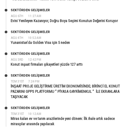
SEKTÖRDEN GELIŞMELER
AĞU 6TH
11:27 AM
Evini Yenileyen Kazanıyor, Doğru Boya Seçimi Konutun Değerini Koruyor
SEKTÖRDEN GELIŞMELER
AĞU 4TH
10:52 AM
Yunanistan’da Golden Visa için 5 neden
SEKTÖRDEN GELIŞMELER
AĞU 3RD
12:42 PM
Konut inşaat firmaları şikayetleri yüzde 127 arttı
SEKTÖRDEN GELIŞMELER
TEM 31ST
7:24 PM
İNŞAAT PROJE GELİŞTİRME ÜRETİM EKONOMİSİNDE; BİRİNCİ EL KONUT
PAZARINI GPPS PLATFORMU ” PİYASA GAYRİMENKUL ” İLE EKRANLARA
TAŞIYACAK
SEKTÖRDEN GELIŞMELER
TEM 31ST
10:12 AM
Miras kalan ev ve tarım arazilerinde yeni dönem: İlk ihale artık sadece
mirasçılar arasında yapılacak