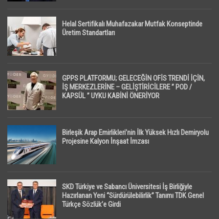
Helal Sertifikalı Muhafazakar Mutfak Konseptinde
Üretim Standartları
GPPS PLATFORMU; GELECEĞİN OFİS TRENDİ İÇİN,
İŞ MERKEZLERİNE – GELİŞTİRİCİLERE ” POD /
KAPSÜL ” UYKU KABİNİ ÖNERİYOR
Birleşik Arap Emirlikleri’nin İlk Yüksek Hızlı Demiryolu
Projesine Kalyon İnşaat İmzası
SKD Türkiye ve Sabancı Üniversitesi İş Birliğiyle
Hazırlanan Yeni “Sürdürülebilirlik” Tanımı TDK Genel
Türkçe Sözlük’e Girdi