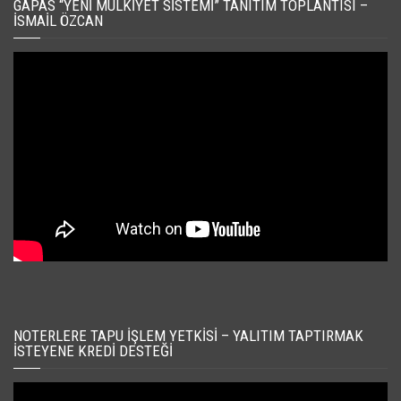
GAPAS “YENI MÜLKIYET SISTEMI” TANITIM TOPLANTISI –
İSMAIL ÖZCAN
NOTERLERE TAPU İŞLEM YETKISI – YALITIM TAPTIRMAK
İSTEYENE KREDI DESTEĞI