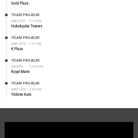
Gold Plaza
TİCARİ PROJELER
MAY 31ST
3:10 PM
Hukukçular Towers
TİCARİ PROJELER
MAY 25TH
5:51 PM
K Plaza
TİCARİ PROJELER
NIS 8TH
12:34 PM
Royal Marin
TİCARİ PROJELER
MAR 16TH
3:30 PM
Yıldırım Kule