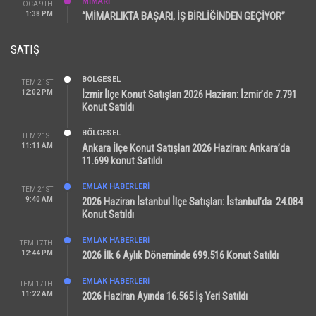
MİMARİ
OCA 9TH
1:38 PM
“MİMARLIKTA BAŞARI, İŞ BİRLİĞİNDEN GEÇİYOR”
SATIŞ
BÖLGESEL
TEM 21ST
12:02 PM
İzmir İlçe Konut Satışları 2026 Haziran: İzmir’de 7.791
Konut Satıldı
BÖLGESEL
TEM 21ST
11:11 AM
Ankara İlçe Konut Satışları 2026 Haziran: Ankara’da
11.699 konut Satıldı
EMLAK HABERLERI
TEM 21ST
9:40 AM
2026 Haziran İstanbul İlçe Satışları: İstanbul’da 24.084
Konut Satıldı
EMLAK HABERLERI
TEM 17TH
12:44 PM
2026 İlk 6 Aylık Döneminde 699.516 Konut Satıldı
EMLAK HABERLERI
TEM 17TH
11:22 AM
2026 Haziran Ayında 16.565 İş Yeri Satıldı