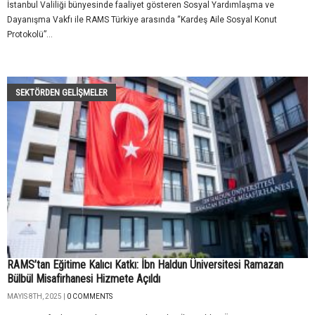
İstanbul Valiliği bünyesinde faaliyet gösteren Sosyal Yardımlaşma ve
Dayanışma Vakfı ile RAMS Türkiye arasında “Kardeş Aile Sosyal Konut
Protokolü”...
SEKTÖRDEN GELIŞMELER
RAMS’tan Eğitime Kalıcı Katkı: İbn Haldun Üniversitesi Ramazan
Bülbül Misafirhanesi Hizmete Açıldı
MAYIS 8TH, 2025 |
0 COMMENTS