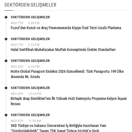
SEKTÖRDEN GELIŞMELER
SEKTÖRDEN GELIŞMELER
AĞU 7TH
3:38 PM
Fuzul’den Konut ve Araç Finansmanında Kişiye Özel Terzi Usulü Planlama
SEKTÖRDEN GELIŞMELER
AĞU 7TH
3:32 PM
Helal Sertifikalı Muhafazakar Mutfak Konseptinde Üretim Standartları
SEKTÖRDEN GELIŞMELER
AĞU 6TH
6:15 PM
Notte Global Pasaport Endeksi 2026 Güncellendi: Türk Pasaportu 199 Ülke
Arasında 86. Sırada
SEKTÖRDEN GELIŞMELER
AĞU 6TH
12:34 PM
Birleşik Arap Emirlikleri’nin İlk Yüksek Hızlı Demiryolu Projesine Kalyon İnşaat
İmzası
SEKTÖRDEN GELIŞMELER
AĞU 6TH
11:30 AM
SKD Türkiye ve Sabancı Üniversitesi İş Birliğiyle Hazırlanan Yeni
“Sürdürülebilirlik” Tanımı TDK Genel Türkçe Sözlük’e Girdi