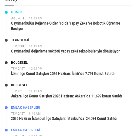
GÜNCEL
AĞU 4TH
11:02 AM
Gayrimenkulün Değerine Giden Yolda Yapay Zeka Ve Robotik Öğrenme
Başlıyor
TEKNOLOJİ
TEM 30TH
11:42 AM
Gayrimenkul değerleme sektörü yapay zekâ teknolojileriyle dönüşüyor
BÖLGESEL
TEM 21ST
12:02 PM
İzmir İlçe Konut Satışları 2026 Haziran: İzmir’de 7.791 Konut Satıldı
BÖLGESEL
TEM 21ST
11:11 AM
Ankara İlçe Konut Satışları 2026 Haziran: Ankara’da 11.699 konut Satıldı
EMLAK HABERLERI
TEM 21ST
9:40 AM
2026 Haziran İstanbul İlçe Satışları: İstanbul’da 24.084 Konut Satıldı
EMLAK HABERLERI