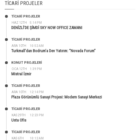
TICARI PROJELER
TİCARİ PROJELER
HAZ 12TH
5:14 PM
DENİZLİ’DE ŞİMDİ SKY NOW OFFICE ZAMANI
TİCARİ PROJELER
ARA 10TH
10:52 AM
Turkmall’dan Bodrum’a Dev Yatırım: “Novada Forum”
KONUT PROJELERI
OCA 12TH
1:39 PM
Mistral İzmir
TİCARİ PROJELER
ARA 10TH
12:14 PM
Plaza Görünümlü Sanayi Projesi: Modern Sanayi Merkezi
TİCARİ PROJELER
KAS 29TH
12:23 PM
Usta Ofis
TİCARİ PROJELER
KAS 6TH
10:12 AM