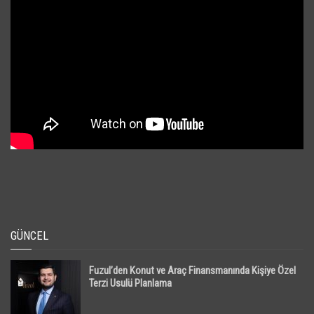
GÜNCEL
Fuzul’den Konut ve Araç Finansmanında Kişiye Özel
Terzi Usulü Planlama