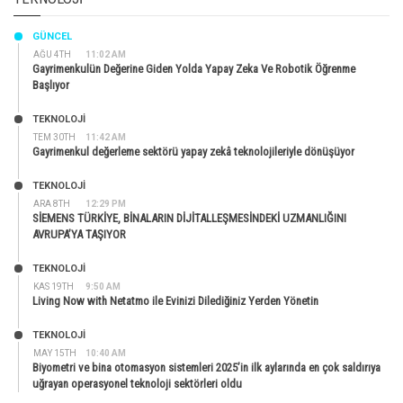
GÜNCEL
AĞU 4TH
11:02 AM
Gayrimenkulün Değerine Giden Yolda Yapay Zeka Ve Robotik Öğrenme
Başlıyor
TEKNOLOJİ
TEM 30TH
11:42 AM
Gayrimenkul değerleme sektörü yapay zekâ teknolojileriyle dönüşüyor
TEKNOLOJİ
ARA 8TH
12:29 PM
SİEMENS TÜRKİYE, BİNALARIN DİJİTALLEŞMESİNDEKİ UZMANLIĞINI
AVRUPA’YA TAŞIYOR
TEKNOLOJİ
KAS 19TH
9:50 AM
Living Now with Netatmo ile Evinizi Dilediğiniz Yerden Yönetin
TEKNOLOJİ
MAY 15TH
10:40 AM
Biyometri ve bina otomasyon sistemleri 2025’in ilk aylarında en çok saldırıya
uğrayan operasyonel teknoloji sektörleri oldu