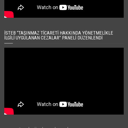
İSTEB “TAŞINMAZ TICARETI HAKKINDA YÖNETMELIKLE
İLGILI UYGULANAN CEZALAR” PANELI DÜZENLENDI