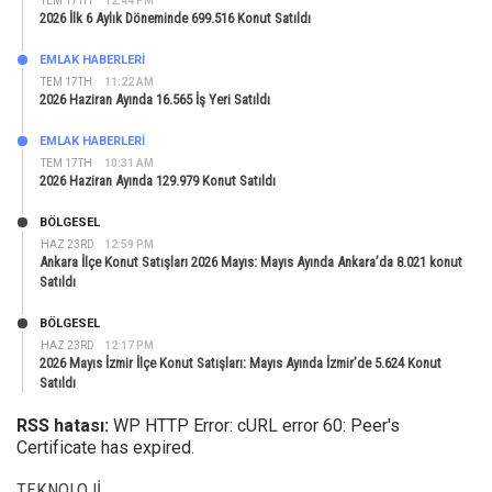
TEM 17TH
12:44 PM
2026 İlk 6 Aylık Döneminde 699.516 Konut Satıldı
EMLAK HABERLERI
TEM 17TH
11:22 AM
2026 Haziran Ayında 16.565 İş Yeri Satıldı
EMLAK HABERLERI
TEM 17TH
10:31 AM
2026 Haziran Ayında 129.979 Konut Satıldı
BÖLGESEL
HAZ 23RD
12:59 PM
Ankara İlçe Konut Satışları 2026 Mayıs: Mayıs Ayında Ankara’da 8.021 konut
Satıldı
BÖLGESEL
HAZ 23RD
12:17 PM
2026 Mayıs İzmir İlçe Konut Satışları: Mayıs Ayında İzmir’de 5.624 Konut
Satıldı
RSS hatası:
WP HTTP Error: cURL error 60: Peer's
Certificate has expired.
TEKNOLOJI