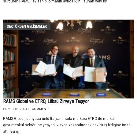
sürdüren RAMS, "ev sahibi olmanın ayrıcalığını” sunan yeni bir...
SEKTÖRDEN GELIŞMELER
RAMS Global ve ETRO, Lüksü Zirveye Taşıyor
EKIM 14TH, 2024 |
0 COMMENTS
RAMS Global, dünyaca ünlü İtalyan moda markası ETRO ile markalı
gayrimenkul sektörüne yepyeni vizyon kazandıracak dev bir iş birliğine imza
attı. Bu iş...