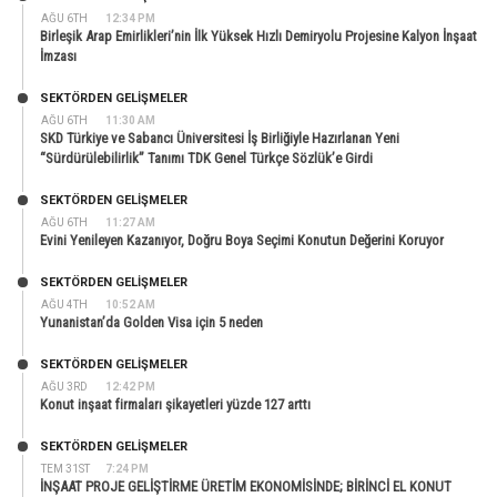
AĞU 6TH
12:34 PM
Birleşik Arap Emirlikleri’nin İlk Yüksek Hızlı Demiryolu Projesine Kalyon İnşaat
İmzası
SEKTÖRDEN GELIŞMELER
AĞU 6TH
11:30 AM
SKD Türkiye ve Sabancı Üniversitesi İş Birliğiyle Hazırlanan Yeni
“Sürdürülebilirlik” Tanımı TDK Genel Türkçe Sözlük’e Girdi
SEKTÖRDEN GELIŞMELER
AĞU 6TH
11:27 AM
Evini Yenileyen Kazanıyor, Doğru Boya Seçimi Konutun Değerini Koruyor
SEKTÖRDEN GELIŞMELER
AĞU 4TH
10:52 AM
Yunanistan’da Golden Visa için 5 neden
SEKTÖRDEN GELIŞMELER
AĞU 3RD
12:42 PM
Konut inşaat firmaları şikayetleri yüzde 127 arttı
SEKTÖRDEN GELIŞMELER
TEM 31ST
7:24 PM
İNŞAAT PROJE GELİŞTİRME ÜRETİM EKONOMİSİNDE; BİRİNCİ EL KONUT