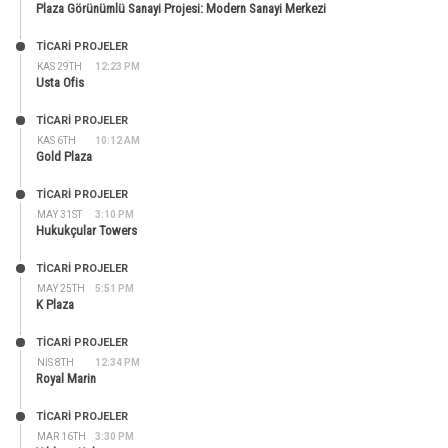
Plaza Görünümlü Sanayi Projesi: Modern Sanayi Merkezi
TİCARİ PROJELER
KAS 29TH
12:23 PM
Usta Ofis
TİCARİ PROJELER
KAS 6TH
10:12 AM
Gold Plaza
TİCARİ PROJELER
MAY 31ST
3:10 PM
Hukukçular Towers
TİCARİ PROJELER
MAY 25TH
5:51 PM
K Plaza
TİCARİ PROJELER
NIS 8TH
12:34 PM
Royal Marin
TİCARİ PROJELER
MAR 16TH
3:30 PM