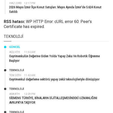
HAZ 23RD
12:17 PM
2026 Mayıs İzmir İlçe Konut Satışları: Mayıs Ayında İzmir’de 5.624 Konut
Satıldı
RSS hatası:
WP HTTP Error: cURL error 60: Peer's
Certificate has expired.
TEKNOLOJI
GÜNCEL
AĞU 4TH
11:02 AM
Gayrimenkulün Değerine Giden Yolda Yapay Zeka Ve Robotik Öğrenme
Başlıyor
TEKNOLOJİ
TEM 30TH
11:42 AM
Gayrimenkul değerleme sektörü yapay zekâ teknolojileriyle dönüşüyor
TEKNOLOJİ
ARA 8TH
12:29 PM
SİEMENS TÜRKİYE, BİNALARIN DİJİTALLEŞMESİNDEKİ UZMANLIĞINI
AVRUPA’YA TAŞIYOR
TEKNOLOJİ