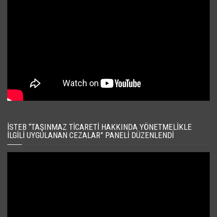
İSTEB “TAŞINMAZ TICARETI HAKKINDA YÖNETMELIKLE
İLGILI UYGULANAN CEZALAR” PANELI DÜZENLENDI