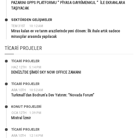
PAZARINI GPPS PLATFORMU ” PİYASA GAYRİMENKUL ” İLE EKRANLARA
TAŞIYACAK
SEKTÖRDEN GELIŞMELER
TEM 31ST
10:12 AM
Miras kalan ev ve tarım arazilerinde yeni dönem: İlk ihale artık sadece
mirasçılar arasında yapılacak
TICARI PROJELER
TİCARİ PROJELER
HAZ 12TH
5:14 PM
DENİZLİ’DE ŞİMDİ SKY NOW OFFICE ZAMANI
TİCARİ PROJELER
ARA 10TH
10:52 AM
Turkmall’dan Bodrum’a Dev Yatırım: “Novada Forum”
KONUT PROJELERI
OCA 12TH
1:39 PM
Mistral İzmir
TİCARİ PROJELER
ARA 10TH
12:14 PM