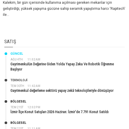
Kalekim, bir gün içerisinde kullanıma açılması gereken mekanlar için
geliştirdiği, yüksek yapışma gücüne sahip seramik yapıştırma harcı 'Rapitech'
ile...
SATIŞ
GÜNCEL
AĞU 4TH
11:02 AM
Gayrimenkulün Değerine Giden Yolda Yapay Zeka Ve Robotik Öğrenme
Başlıyor
TEKNOLOJİ
TEM 30TH
11:42 AM
Gayrimenkul değerleme sektörü yapay zekâ teknolojileriyle dönüşüyor
BÖLGESEL
TEM 21ST
12:02 PM
İzmir İlçe Konut Satışları 2026 Haziran: İzmir’de 7.791 Konut Satıldı
BÖLGESEL
TEM 21ST
11:11 AM