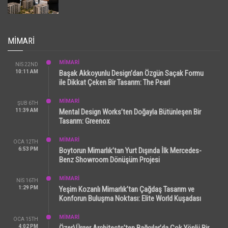
MIMARI
MİMARİ
NIS 22ND
10:11 AM
Başak Akkoyunlu Design’dan Özgün Saçak Formu
ile Dikkat Çeken Bir Tasarım: The Pearl
MİMARİ
ŞUB 6TH
11:39 AM
Mental Design Works’ten Doğayla Bütünleşen Bir
Tasarım: Greenox
MİMARİ
OCA 12TH
6:53 PM
Boytorun Mimarlık’tan Yurt Dışında İlk Mercedes-
Benz Showroom Dönüşüm Projesi
MİMARİ
NIS 16TH
1:29 PM
Yeşim Kozanlı Mimarlık’tan Çağdaş Tasarım ve
Konforun Buluşma Noktası: Elite World Kuşadası
MİMARİ
OCA 15TH
4:02 PM
Özer\Ürger Architects’ten Bağcılar’da Çok Yönlü Bir