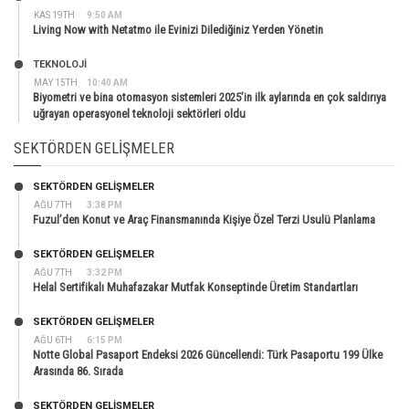
KAS 19TH
9:50 AM
Living Now with Netatmo ile Evinizi Dilediğiniz Yerden Yönetin
TEKNOLOJİ
MAY 15TH
10:40 AM
Biyometri ve bina otomasyon sistemleri 2025’in ilk aylarında en çok saldırıya
uğrayan operasyonel teknoloji sektörleri oldu
SEKTÖRDEN GELIŞMELER
SEKTÖRDEN GELIŞMELER
AĞU 7TH
3:38 PM
Fuzul’den Konut ve Araç Finansmanında Kişiye Özel Terzi Usulü Planlama
SEKTÖRDEN GELIŞMELER
AĞU 7TH
3:32 PM
Helal Sertifikalı Muhafazakar Mutfak Konseptinde Üretim Standartları
SEKTÖRDEN GELIŞMELER
AĞU 6TH
6:15 PM
Notte Global Pasaport Endeksi 2026 Güncellendi: Türk Pasaportu 199 Ülke
Arasında 86. Sırada
SEKTÖRDEN GELIŞMELER