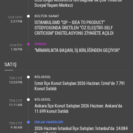
Sosyal Yaşam Merkezi
KÜLTÜR-SANAT
OCA 14TH
3:37 PM
İSTANBULSMD “I2P – IDEA TO PRODUCT”
STÜDYOSUNDA ÜRETİLEN “ÖZ ELEŞTİRİ-SELF
CRITICISM” ENSTELASYONU ZİYARETE AÇILDI
MİMARİ
OCA 9TH
1:38 PM
“MİMARLIKTA BAŞARI, İŞ BİRLİĞİNDEN GEÇİYOR”
SATIŞ
BÖLGESEL
TEM 21ST
12:02 PM
İzmir İlçe Konut Satışları 2026 Haziran: İzmir’de 7.791
Konut Satıldı
BÖLGESEL
TEM 21ST
11:11 AM
Ankara İlçe Konut Satışları 2026 Haziran: Ankara’da
11.699 konut Satıldı
EMLAK HABERLERI
TEM 21ST
9:40 AM
2026 Haziran İstanbul İlçe Satışları: İstanbul’da 24.084