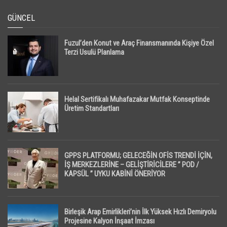
GÜNCEL
Fuzul’den Konut ve Araç Finansmanında Kişiye Özel
Terzi Usulü Planlama
Helal Sertifikalı Muhafazakar Mutfak Konseptinde
Üretim Standartları
GPPS PLATFORMU; GELECEĞİN OFİS TRENDİ İÇİN,
İŞ MERKEZLERİNE – GELİŞTİRİCİLERE ” POD /
KAPSÜL ” UYKU KABİNİ ÖNERİYOR
Birleşik Arap Emirlikleri’nin İlk Yüksek Hızlı Demiryolu
Projesine Kalyon İnşaat İmzası