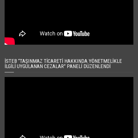
İSTEB “TAŞINMAZ TICARETI HAKKINDA YÖNETMELIKLE
İLGILI UYGULANAN CEZALAR” PANELI DÜZENLENDI