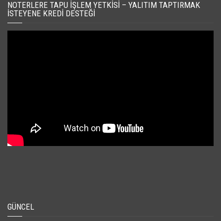
NOTERLERE TAPU İŞLEM YETKISI – YALITIM TAPTIRMAK
İSTEYENE KREDI DESTEĞI
GÜNCEL