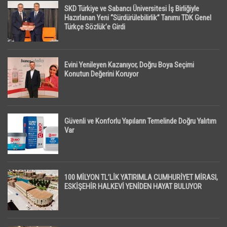
SKD Türkiye ve Sabancı Üniversitesi İş Birliğiyle
Hazırlanan Yeni “Sürdürülebilirlik” Tanımı TDK Genel
Türkçe Sözlük’e Girdi
Evini Yenileyen Kazanıyor, Doğru Boya Seçimi
Konutun Değerini Koruyor
Güvenli ve Konforlu Yapıların Temelinde Doğru Yalıtım
Var
100 MİLYON TL’LİK YATIRIMLA CUMHURİYET MİRASI,
ESKİŞEHİR HALKEVİ YENİDEN HAYAT BULUYOR