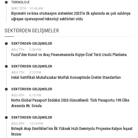
TEKNOLOJİ
MAY 15TH
10:40 AM
Biyometri ve bina otomasyon sistemleri 2025’in ilk aylarında en çok saldırıya
uğrayan operasyonel teknoloji sektörleri oldu
SEKTÖRDEN GELIŞMELER
SEKTÖRDEN GELIŞMELER
AĞU 7TH
3:38 PM
Fuzul’den Konut ve Araç Finansmanında Kişiye Özel Terzi Usulü Planlama
SEKTÖRDEN GELIŞMELER
AĞU 7TH
3:32 PM
Helal Sertifikalı Muhafazakar Mutfak Konseptinde Üretim Standartları
SEKTÖRDEN GELIŞMELER
AĞU 6TH
6:15 PM
Notte Global Pasaport Endeksi 2026 Güncellendi: Türk Pasaportu 199 Ülke
Arasında 86. Sırada
SEKTÖRDEN GELIŞMELER
AĞU 6TH
12:34 PM
Birleşik Arap Emirlikleri’nin İlk Yüksek Hızlı Demiryolu Projesine Kalyon İnşaat
İmzası