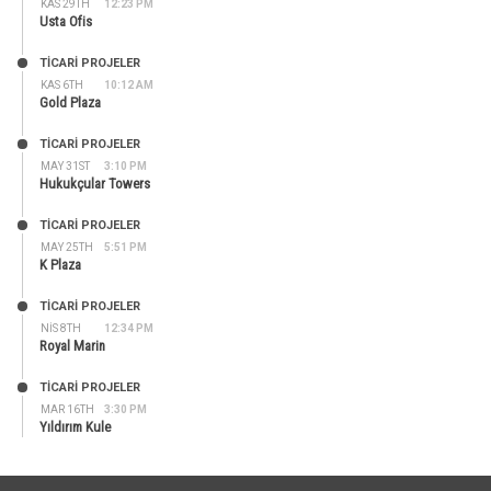
KAS 29TH
12:23 PM
Usta Ofis
TİCARİ PROJELER
KAS 6TH
10:12 AM
Gold Plaza
TİCARİ PROJELER
MAY 31ST
3:10 PM
Hukukçular Towers
TİCARİ PROJELER
MAY 25TH
5:51 PM
K Plaza
TİCARİ PROJELER
NIS 8TH
12:34 PM
Royal Marin
TİCARİ PROJELER
MAR 16TH
3:30 PM
Yıldırım Kule