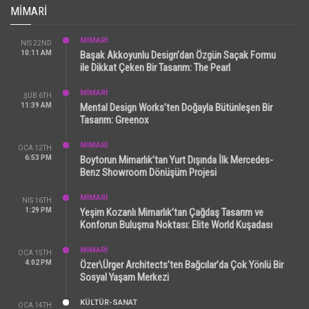
MIMARI
MİMARİ
NIS 22ND
10:11 AM
Başak Akkoyunlu Design’dan Özgün Saçak Formu
ile Dikkat Çeken Bir Tasarım: The Pearl
MİMARİ
ŞUB 6TH
11:39 AM
Mental Design Works’ten Doğayla Bütünleşen Bir
Tasarım: Greenox
MİMARİ
OCA 12TH
6:53 PM
Boytorun Mimarlık’tan Yurt Dışında İlk Mercedes-
Benz Showroom Dönüşüm Projesi
MİMARİ
NIS 16TH
1:29 PM
Yeşim Kozanlı Mimarlık’tan Çağdaş Tasarım ve
Konforun Buluşma Noktası: Elite World Kuşadası
MİMARİ
OCA 15TH
4:02 PM
Özer\Ürger Architects’ten Bağcılar’da Çok Yönlü Bir
Sosyal Yaşam Merkezi
KÜLTÜR-SANAT
OCA 14TH