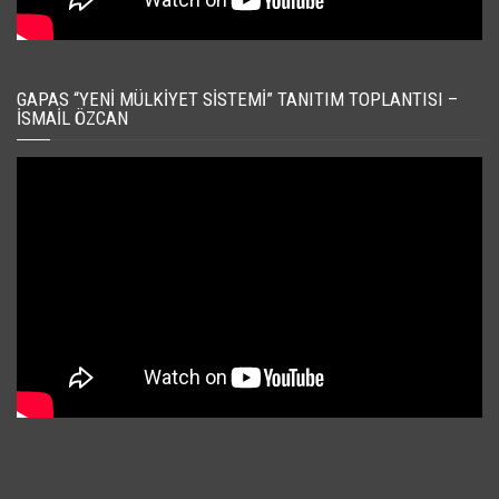
GAPAS “YENI MÜLKIYET SISTEMI” TANITIM TOPLANTISI –
İSMAIL ÖZCAN