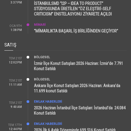
3:37 PM
İSTANBULSMD “I2P – IDEA TO PRODUCT”
STÜDYOSUNDA ÜRETİLEN “ÖZ ELEŞTİRİ-SELF
CRITICISM” ENSTELASYONU ZİYARETE AÇILDI
MİMARİ
OCA 9TH
1:38 PM
“MİMARLIKTA BAŞARI, İŞ BİRLİĞİNDEN GEÇİYOR”
SATIŞ
BÖLGESEL
TEM 21ST
12:02 PM
İzmir İlçe Konut Satışları 2026 Haziran: İzmir’de 7.791
Konut Satıldı
BÖLGESEL
TEM 21ST
11:11 AM
Ankara İlçe Konut Satışları 2026 Haziran: Ankara’da
11.699 konut Satıldı
EMLAK HABERLERI
TEM 21ST
9:40 AM
2026 Haziran İstanbul İlçe Satışları: İstanbul’da 24.084
Konut Satıldı
EMLAK HABERLERI
TEM 17TH
12:44 PM
2026 İlk 6 Aylık Döneminde 699.516 Konut Satıldı