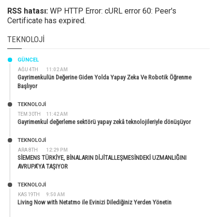
RSS hatası:
WP HTTP Error: cURL error 60: Peer's
Certificate has expired.
TEKNOLOJI
GÜNCEL
AĞU 4TH
11:02 AM
Gayrimenkulün Değerine Giden Yolda Yapay Zeka Ve Robotik Öğrenme
Başlıyor
TEKNOLOJİ
TEM 30TH
11:42 AM
Gayrimenkul değerleme sektörü yapay zekâ teknolojileriyle dönüşüyor
TEKNOLOJİ
ARA 8TH
12:29 PM
SİEMENS TÜRKİYE, BİNALARIN DİJİTALLEŞMESİNDEKİ UZMANLIĞINI
AVRUPA’YA TAŞIYOR
TEKNOLOJİ
KAS 19TH
9:50 AM
Living Now with Netatmo ile Evinizi Dilediğiniz Yerden Yönetin