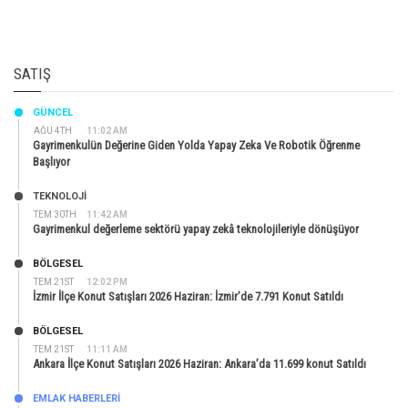
SATIŞ
GÜNCEL
AĞU 4TH
11:02 AM
Gayrimenkulün Değerine Giden Yolda Yapay Zeka Ve Robotik Öğrenme
Başlıyor
TEKNOLOJİ
TEM 30TH
11:42 AM
Gayrimenkul değerleme sektörü yapay zekâ teknolojileriyle dönüşüyor
BÖLGESEL
TEM 21ST
12:02 PM
İzmir İlçe Konut Satışları 2026 Haziran: İzmir’de 7.791 Konut Satıldı
BÖLGESEL
TEM 21ST
11:11 AM
Ankara İlçe Konut Satışları 2026 Haziran: Ankara’da 11.699 konut Satıldı
EMLAK HABERLERI