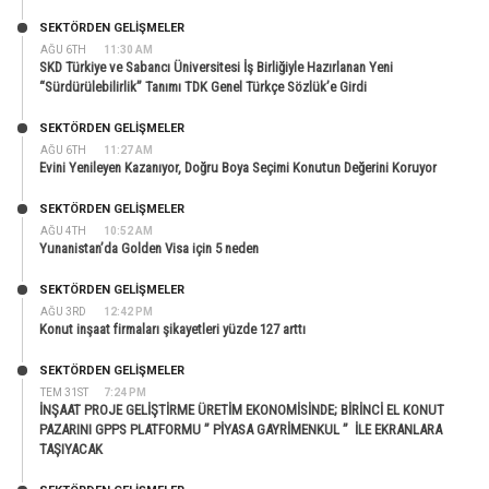
SEKTÖRDEN GELIŞMELER
AĞU 6TH
11:30 AM
SKD Türkiye ve Sabancı Üniversitesi İş Birliğiyle Hazırlanan Yeni
“Sürdürülebilirlik” Tanımı TDK Genel Türkçe Sözlük’e Girdi
SEKTÖRDEN GELIŞMELER
AĞU 6TH
11:27 AM
Evini Yenileyen Kazanıyor, Doğru Boya Seçimi Konutun Değerini Koruyor
SEKTÖRDEN GELIŞMELER
AĞU 4TH
10:52 AM
Yunanistan’da Golden Visa için 5 neden
SEKTÖRDEN GELIŞMELER
AĞU 3RD
12:42 PM
Konut inşaat firmaları şikayetleri yüzde 127 arttı
SEKTÖRDEN GELIŞMELER
TEM 31ST
7:24 PM
İNŞAAT PROJE GELİŞTİRME ÜRETİM EKONOMİSİNDE; BİRİNCİ EL KONUT
PAZARINI GPPS PLATFORMU ” PİYASA GAYRİMENKUL ” İLE EKRANLARA
TAŞIYACAK