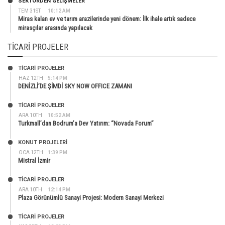
SEKTÖRDEN GELIŞMELER
TEM 31ST
10:12 AM
Miras kalan ev ve tarım arazilerinde yeni dönem: İlk ihale artık sadece
mirasçılar arasında yapılacak
TICARI PROJELER
TİCARİ PROJELER
HAZ 12TH
5:14 PM
DENİZLİ’DE ŞİMDİ SKY NOW OFFICE ZAMANI
TİCARİ PROJELER
ARA 10TH
10:52 AM
Turkmall’dan Bodrum’a Dev Yatırım: “Novada Forum”
KONUT PROJELERI
OCA 12TH
1:39 PM
Mistral İzmir
TİCARİ PROJELER
ARA 10TH
12:14 PM
Plaza Görünümlü Sanayi Projesi: Modern Sanayi Merkezi
TİCARİ PROJELER