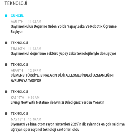
TEKNOLOJI
GÜNCEL
AĞU 4TH
11:02 AM
Gayrimenkulün Değerine Giden Yolda Yapay Zeka Ve Robotik Öğrenme
Başlıyor
TEKNOLOJİ
TEM 30TH
11:42 AM
Gayrimenkul değerleme sektörü yapay zekâ teknolojileriyle dönüşüyor
TEKNOLOJİ
ARA 8TH
12:29 PM
SİEMENS TÜRKİYE, BİNALARIN DİJİTALLEŞMESİNDEKİ UZMANLIĞINI
AVRUPA’YA TAŞIYOR
TEKNOLOJİ
KAS 19TH
9:50 AM
Living Now with Netatmo ile Evinizi Dilediğiniz Yerden Yönetin
TEKNOLOJİ
MAY 15TH
10:40 AM
Biyometri ve bina otomasyon sistemleri 2025’in ilk aylarında en çok saldırıya
uğrayan operasyonel teknoloji sektörleri oldu