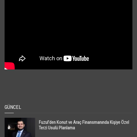
GÜNCEL
Fuzul’den Konut ve Araç Finansmanında Kişiye Özel
Terzi Usulü Planlama