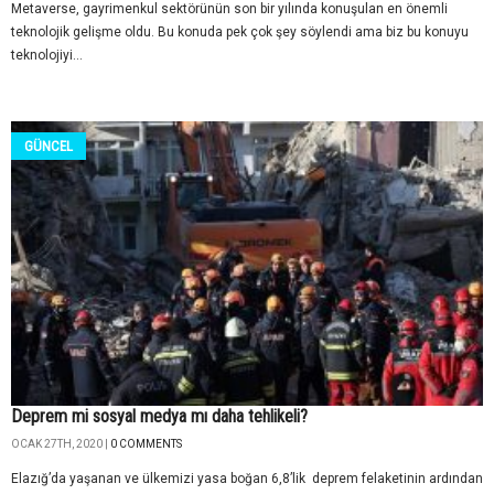
Metaverse, gayrimenkul sektörünün son bir yılında konuşulan en önemli
teknolojik gelişme oldu. Bu konuda pek çok şey söylendi ama biz bu konuyu
teknolojiyi...
GÜNCEL
Deprem mi sosyal medya mı daha tehlikeli?
OCAK 27TH, 2020 |
0 COMMENTS
Elazığ’da yaşanan ve ülkemizi yasa boğan 6,8’lik deprem felaketinin ardından