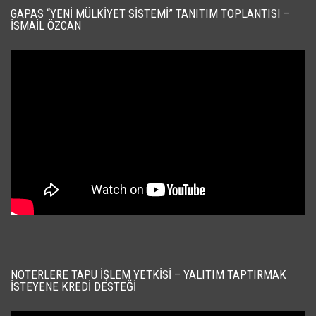
GAPAS “YENI MÜLKIYET SISTEMI” TANITIM TOPLANTISI –
İSMAIL ÖZCAN
NOTERLERE TAPU İŞLEM YETKISI – YALITIM TAPTIRMAK
İSTEYENE KREDI DESTEĞI