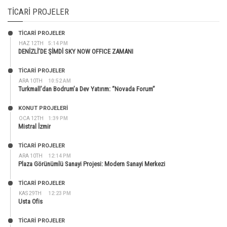
TICARI PROJELER
TİCARİ PROJELER
HAZ 12TH
5:14 PM
DENİZLİ’DE ŞİMDİ SKY NOW OFFICE ZAMANI
TİCARİ PROJELER
ARA 10TH
10:52 AM
Turkmall’dan Bodrum’a Dev Yatırım: “Novada Forum”
KONUT PROJELERI
OCA 12TH
1:39 PM
Mistral İzmir
TİCARİ PROJELER
ARA 10TH
12:14 PM
Plaza Görünümlü Sanayi Projesi: Modern Sanayi Merkezi
TİCARİ PROJELER
KAS 29TH
12:23 PM
Usta Ofis
TİCARİ PROJELER