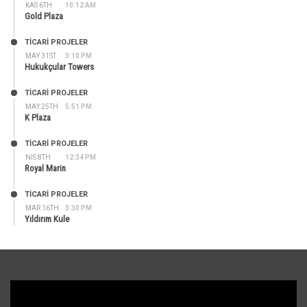
KAS 6TH
10:12 AM
Gold Plaza
TİCARİ PROJELER
MAY 31ST
3:10 PM
Hukukçular Towers
TİCARİ PROJELER
MAY 25TH
5:51 PM
K Plaza
TİCARİ PROJELER
NIS 8TH
12:34 PM
Royal Marin
TİCARİ PROJELER
MAR 16TH
3:30 PM
Yıldırım Kule