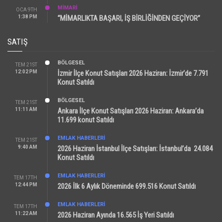
MİMARİ
OCA 9TH
1:38 PM
“MİMARLIKTA BAŞARI, İŞ BİRLİĞİNDEN GEÇİYOR”
SATIŞ
BÖLGESEL
TEM 21ST
12:02 PM
İzmir İlçe Konut Satışları 2026 Haziran: İzmir’de 7.791
Konut Satıldı
BÖLGESEL
TEM 21ST
11:11 AM
Ankara İlçe Konut Satışları 2026 Haziran: Ankara’da
11.699 konut Satıldı
EMLAK HABERLERI
TEM 21ST
9:40 AM
2026 Haziran İstanbul İlçe Satışları: İstanbul’da 24.084
Konut Satıldı
EMLAK HABERLERI
TEM 17TH
12:44 PM
2026 İlk 6 Aylık Döneminde 699.516 Konut Satıldı
EMLAK HABERLERI
TEM 17TH
11:22 AM
2026 Haziran Ayında 16.565 İş Yeri Satıldı