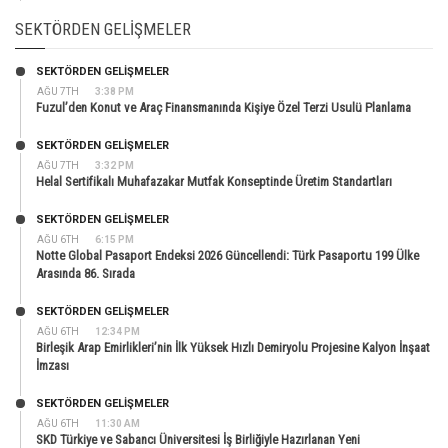
SEKTÖRDEN GELIŞMELER
SEKTÖRDEN GELIŞMELER
AĞU 7TH
3:38 PM
Fuzul’den Konut ve Araç Finansmanında Kişiye Özel Terzi Usulü Planlama
SEKTÖRDEN GELIŞMELER
AĞU 7TH
3:32 PM
Helal Sertifikalı Muhafazakar Mutfak Konseptinde Üretim Standartları
SEKTÖRDEN GELIŞMELER
AĞU 6TH
6:15 PM
Notte Global Pasaport Endeksi 2026 Güncellendi: Türk Pasaportu 199 Ülke
Arasında 86. Sırada
SEKTÖRDEN GELIŞMELER
AĞU 6TH
12:34 PM
Birleşik Arap Emirlikleri’nin İlk Yüksek Hızlı Demiryolu Projesine Kalyon İnşaat
İmzası
SEKTÖRDEN GELIŞMELER
AĞU 6TH
11:30 AM
SKD Türkiye ve Sabancı Üniversitesi İş Birliğiyle Hazırlanan Yeni