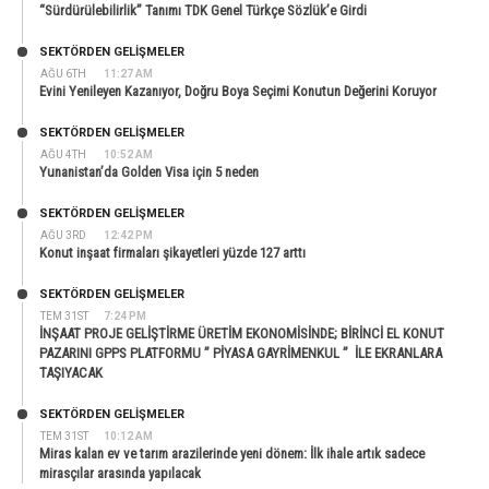
“Sürdürülebilirlik” Tanımı TDK Genel Türkçe Sözlük’e Girdi
SEKTÖRDEN GELIŞMELER
AĞU 6TH
11:27 AM
Evini Yenileyen Kazanıyor, Doğru Boya Seçimi Konutun Değerini Koruyor
SEKTÖRDEN GELIŞMELER
AĞU 4TH
10:52 AM
Yunanistan’da Golden Visa için 5 neden
SEKTÖRDEN GELIŞMELER
AĞU 3RD
12:42 PM
Konut inşaat firmaları şikayetleri yüzde 127 arttı
SEKTÖRDEN GELIŞMELER
TEM 31ST
7:24 PM
İNŞAAT PROJE GELİŞTİRME ÜRETİM EKONOMİSİNDE; BİRİNCİ EL KONUT
PAZARINI GPPS PLATFORMU ” PİYASA GAYRİMENKUL ” İLE EKRANLARA
TAŞIYACAK
SEKTÖRDEN GELIŞMELER
TEM 31ST
10:12 AM
Miras kalan ev ve tarım arazilerinde yeni dönem: İlk ihale artık sadece
mirasçılar arasında yapılacak