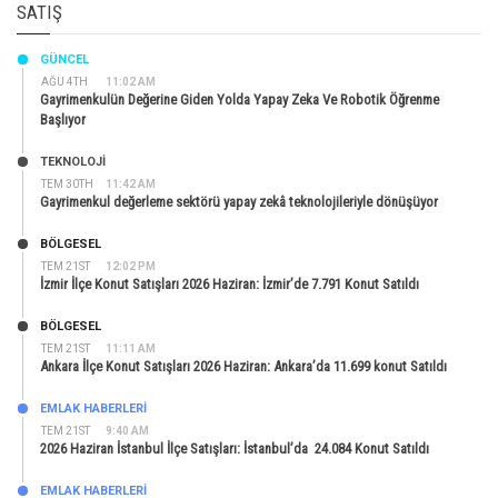
SATIŞ
GÜNCEL
AĞU 4TH
11:02 AM
Gayrimenkulün Değerine Giden Yolda Yapay Zeka Ve Robotik Öğrenme
Başlıyor
TEKNOLOJİ
TEM 30TH
11:42 AM
Gayrimenkul değerleme sektörü yapay zekâ teknolojileriyle dönüşüyor
BÖLGESEL
TEM 21ST
12:02 PM
İzmir İlçe Konut Satışları 2026 Haziran: İzmir’de 7.791 Konut Satıldı
BÖLGESEL
TEM 21ST
11:11 AM
Ankara İlçe Konut Satışları 2026 Haziran: Ankara’da 11.699 konut Satıldı
EMLAK HABERLERI
TEM 21ST
9:40 AM
2026 Haziran İstanbul İlçe Satışları: İstanbul’da 24.084 Konut Satıldı
EMLAK HABERLERI