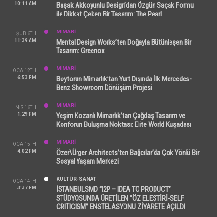
10:11 AM
Başak Akkoyunlu Design’dan Özgün Saçak Formu
ile Dikkat Çeken Bir Tasarım: The Pearl
MİMARİ
ŞUB 6TH
11:39 AM
Mental Design Works’ten Doğayla Bütünleşen Bir
Tasarım: Greenox
MİMARİ
OCA 12TH
6:53 PM
Boytorun Mimarlık’tan Yurt Dışında İlk Mercedes-
Benz Showroom Dönüşüm Projesi
MİMARİ
NIS 16TH
1:29 PM
Yeşim Kozanlı Mimarlık’tan Çağdaş Tasarım ve
Konforun Buluşma Noktası: Elite World Kuşadası
MİMARİ
OCA 15TH
4:02 PM
Özer\Ürger Architects’ten Bağcılar’da Çok Yönlü Bir
Sosyal Yaşam Merkezi
KÜLTÜR-SANAT
OCA 14TH
3:37 PM
İSTANBULSMD “I2P – IDEA TO PRODUCT”
STÜDYOSUNDA ÜRETİLEN “ÖZ ELEŞTİRİ-SELF
CRITICISM” ENSTELASYONU ZİYARETE AÇILDI