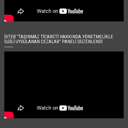
İSTEB “TAŞINMAZ TICARETI HAKKINDA YÖNETMELIKLE
İLGILI UYGULANAN CEZALAR” PANELI DÜZENLENDI