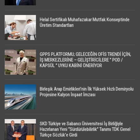
Helal Sertifikalı Muhafazakar Mutfak Konseptinde
Üretim Standartları
GPPS PLATFORMU; GELECEĞİN OFİS TRENDİ İÇİN,
İŞ MERKEZLERİNE – GELİŞTİRİCİLERE ” POD /
KAPSÜL ” UYKU KABİNİ ÖNERİYOR
Birleşik Arap Emirlikleri’nin İlk Yüksek Hızlı Demiryolu
Projesine Kalyon İnşaat İmzası
SKD Türkiye ve Sabancı Üniversitesi İş Birliğiyle
Hazırlanan Yeni “Sürdürülebilirlik” Tanımı TDK Genel
Türkçe Sözlük’e Girdi