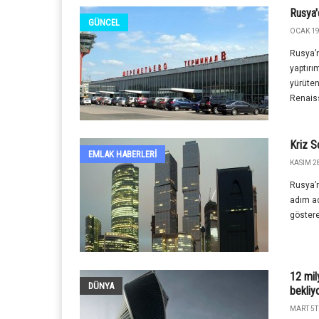
Rusya'd
GÜNCEL
OCAK 19
Rusya’n
yaptırı
yürüten
Renaiss
Kriz S
EMLAK HABERLERI
KASIM 28
Rusya’n
adım ad
göstereb
12 mily
DÜNYA
bekliy
MART 5T