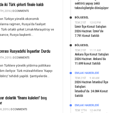
sektörü yapay zekâ
a iki Türk şirketi finale kaldı
teknolojileriyle dönüşüyor
TH, 2016 |
0 COMMENTS
BÖLGESEL
ın Türkiye yönelik ekonomik
TEM 21ST
12:02 PM
mlarına rağmen, Rusya’da faaliyet
İzmir İlçe Konut Satışları
 Türk ortaklı şirket Limak-Maraşstroy ve
2026 Haziran: İzmir’de
ance, Rusya başkenti...
7.791 Konut Satıldı
BÖLGESEL
onrası Rusyada'ki İnşaatlar Durdu
TEM 21ST
11:11 AM
Ankara İlçe Konut Satışları
TH, 2015 |
0 COMMENTS
2026 Haziran: Ankara’da
11.699 konut Satıldı
ın Türklere yönelik yıldırma politikası
ım ilerliyor. Türk müteahhitlere ‘Kapıyı
EMLAK HABERLERI
iliriz’ tehdidi yapıldı. Şantiyelerde...
TEM 21ST
9:40 AM
2026 Haziran İstanbul İlçe
Satışları:
İstanbul’da 24.084 Konut
Satıldı
ar dolarlık 'finans kuleleri' boş
or
EMLAK HABERLERI
H, 2015 |
0 COMMENTS
TEM 17TH
12:44 PM