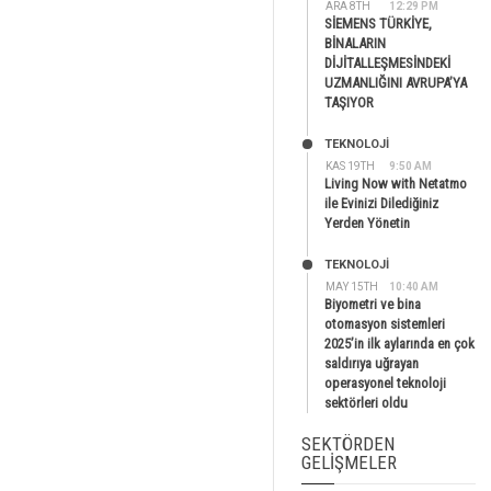
ARA 8TH
12:29 PM
SİEMENS TÜRKİYE,
BİNALARIN
DİJİTALLEŞMESİNDEKİ
UZMANLIĞINI AVRUPA’YA
TAŞIYOR
TEKNOLOJİ
KAS 19TH
9:50 AM
Living Now with Netatmo
ile Evinizi Dilediğiniz
Yerden Yönetin
TEKNOLOJİ
MAY 15TH
10:40 AM
Biyometri ve bina
otomasyon sistemleri
2025’in ilk aylarında en çok
saldırıya uğrayan
operasyonel teknoloji
sektörleri oldu
SEKTÖRDEN
GELIŞMELER