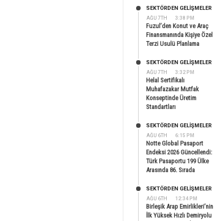
SEKTÖRDEN GELIŞMELER
AĞU 7TH
3:38 PM
Fuzul’den Konut ve Araç
Finansmanında Kişiye Özel
Terzi Usulü Planlama
SEKTÖRDEN GELIŞMELER
AĞU 7TH
3:32 PM
Helal Sertifikalı
Muhafazakar Mutfak
Konseptinde Üretim
Standartları
SEKTÖRDEN GELIŞMELER
AĞU 6TH
6:15 PM
Notte Global Pasaport
Endeksi 2026 Güncellendi:
Türk Pasaportu 199 Ülke
Arasında 86. Sırada
SEKTÖRDEN GELIŞMELER
AĞU 6TH
12:34 PM
Birleşik Arap Emirlikleri’nin
İlk Yüksek Hızlı Demiryolu