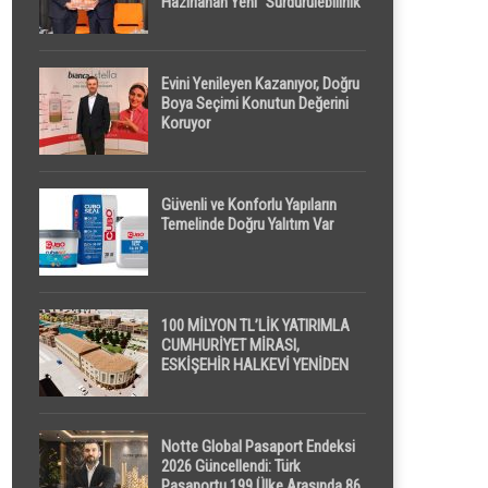
Hazırlanan Yeni “Sürdürülebilirlik”
Tanımı TDK Genel Türkçe
Sözlük’e Girdi
Evini Yenileyen Kazanıyor, Doğru
Boya Seçimi Konutun Değerini
Koruyor
Güvenli ve Konforlu Yapıların
Temelinde Doğru Yalıtım Var
100 MİLYON TL’LİK YATIRIMLA
CUMHURİYET MİRASI,
ESKİŞEHİR HALKEVİ YENİDEN
HAYAT BULUYOR
Notte Global Pasaport Endeksi
2026 Güncellendi: Türk
Pasaportu 199 Ülke Arasında 86.