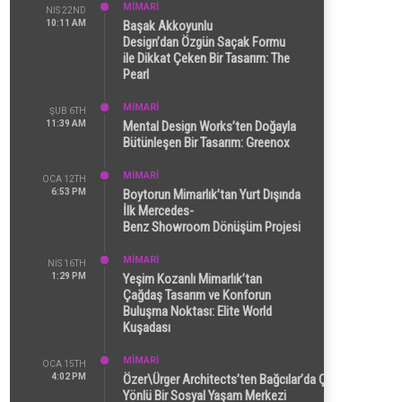
MİMARİ
NIS 22ND
10:11 AM
Başak Akkoyunlu
Design’dan Özgün Saçak Formu
ile Dikkat Çeken Bir Tasarım: The
Pearl
MİMARİ
ŞUB 6TH
11:39 AM
Mental Design Works’ten Doğayla
Bütünleşen Bir Tasarım: Greenox
MİMARİ
OCA 12TH
6:53 PM
Boytorun Mimarlık’tan Yurt Dışında
İlk Mercedes-
Benz Showroom Dönüşüm Projesi
MİMARİ
NIS 16TH
1:29 PM
Yeşim Kozanlı Mimarlık’tan
Çağdaş Tasarım ve Konforun
Buluşma Noktası: Elite World
Kuşadası
MİMARİ
OCA 15TH
4:02 PM
Özer\Ürger Architects’ten Bağcılar’da Çok
Yönlü Bir Sosyal Yaşam Merkezi