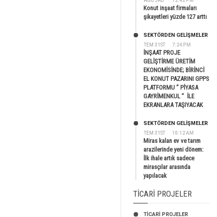
AĞU 3RD
12:42 PM
Konut inşaat firmaları
şikayetleri yüzde 127 arttı
SEKTÖRDEN GELIŞMELER
TEM 31ST
7:24 PM
İNŞAAT PROJE
GELİŞTİRME ÜRETİM
EKONOMİSİNDE; BİRİNCİ
EL KONUT PAZARINI GPPS
PLATFORMU ” PİYASA
GAYRİMENKUL ” İLE
EKRANLARA TAŞIYACAK
SEKTÖRDEN GELIŞMELER
TEM 31ST
10:12 AM
Miras kalan ev ve tarım
arazilerinde yeni dönem:
İlk ihale artık sadece
mirasçılar arasında
yapılacak
TICARI PROJELER
TİCARİ PROJELER