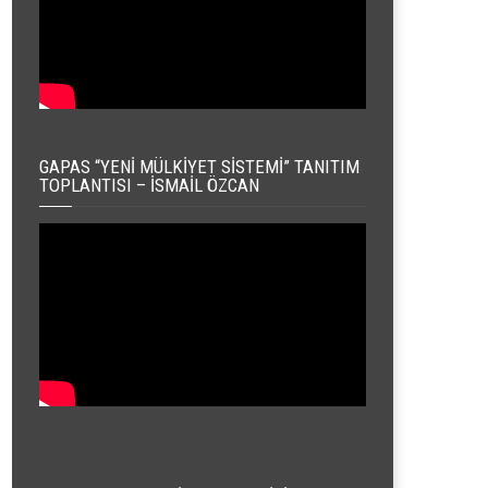
GAPAS “YENI MÜLKIYET SISTEMI” TANITIM
TOPLANTISI – İSMAIL ÖZCAN