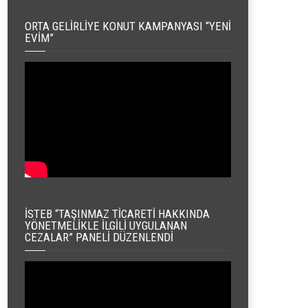
ORTA GELIRLIYE KONUT KAMPANYASI “YENI
EVIM”
İSTEB “TAŞINMAZ TICARETI HAKKINDA
YÖNETMELIKLE İLGILI UYGULANAN
CEZALAR” PANELI DÜZENLENDI