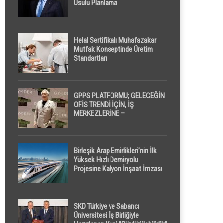
Usulü Planlama
Helal Sertifikalı Muhafazakar
Mutfak Konseptinde Üretim
Standartları
GPPS PLATFORMU; GELECEĞİN
OFİS TRENDİ İÇİN, İŞ
MERKEZLERİNE –
GELİŞTİRİCİLERE ” POD /
KAPSÜL ” UYKU KABİNİ
ÖNERİYOR
Birleşik Arap Emirlikleri’nin İlk
Yüksek Hızlı Demiryolu
Projesine Kalyon İnşaat İmzası
SKD Türkiye ve Sabancı
Üniversitesi İş Birliğiyle