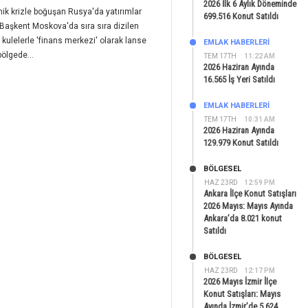
2026 İlk 6 Aylık Döneminde
k krizle boğuşan Rusya'da yatırımlar
699.516 Konut Satıldı
 Başkent Moskova'da sıra sıra dizilen
kulelerle 'finans merkezi' olarak lanse
EMLAK HABERLERI
bölgede...
TEM 17TH
11:22 AM
2026 Haziran Ayında
16.565 İş Yeri Satıldı
EMLAK HABERLERI
TEM 17TH
10:31 AM
2026 Haziran Ayında
129.979 Konut Satıldı
BÖLGESEL
HAZ 23RD
12:59 PM
Ankara İlçe Konut Satışları
2026 Mayıs: Mayıs Ayında
Ankara’da 8.021 konut
Satıldı
BÖLGESEL
HAZ 23RD
12:17 PM
2026 Mayıs İzmir İlçe
Konut Satışları: Mayıs
Ayında İzmir’de 5.624