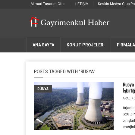
Mimari Tasarım Ofisi
İLETİŞİM
Keskin Medya Grup Por
ANA SAYFA
KONUT PROJELERİ
FIRMAL
POSTS TAGGED WITH "RUSYA"
Rusya 
DÜNYA
İşbirli
ARALIK 3
Arjanti
G20 Zir
bir işbi
enerjini