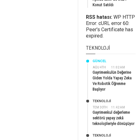
Konut Satıldı
RSS hatası:
WP HTTP
Error: cURL error 60:
Peer's Certificate has
expired.
TEKNOLOJI
GÜNCEL
AĞU 4TH
11:02 AM
Gayrimenkulün Değerine
Giden Yolda Yapay Zeka
Ve Robotik Öğrenme
Başlıyor
TEKNOLOJİ
TEM 30TH
11:42 AM
Gayrimenkul değerleme
sektörü yapay zekâ
teknolojileriyle dönüşüyor
TEKNOLOJİ