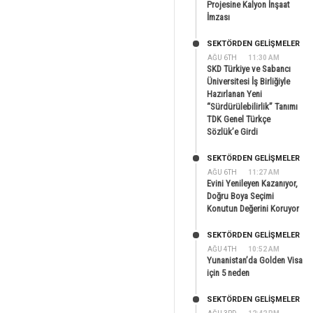
Projesine Kalyon İnşaat
İmzası
SEKTÖRDEN GELIŞMELER
AĞU 6TH
11:30 AM
SKD Türkiye ve Sabancı
Üniversitesi İş Birliğiyle
Hazırlanan Yeni
“Sürdürülebilirlik” Tanımı
TDK Genel Türkçe
Sözlük’e Girdi
SEKTÖRDEN GELIŞMELER
AĞU 6TH
11:27 AM
Evini Yenileyen Kazanıyor,
Doğru Boya Seçimi
Konutun Değerini Koruyor
SEKTÖRDEN GELIŞMELER
AĞU 4TH
10:52 AM
Yunanistan’da Golden Visa
için 5 neden
SEKTÖRDEN GELIŞMELER