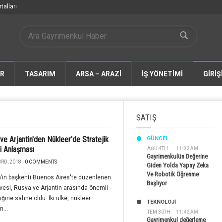
talları
AR
TASARIM
ARSA – ARAZİ
İŞ YÖNETİMİ
GİRİŞ
SATIŞ
ve Arjantin'den Nükleer'de Stratejik
GÜNCEL
ği Anlaşması
AĞU 4TH
11:02 AM
Gayrimenkulün Değerine
RD, 2018 |
0 COMMENTS
Giden Yolda Yapay Zeka
Ve Robotik Öğrenme
n'in başkenti Buenos Aires'te düzenlenen
Başlıyor
vesi, Rusya ve Arjantin arasında önemli
rliğine sahne oldu. İki ülke, nükleer
TEKNOLOJİ
n...
TEM 30TH
11:42 AM
Gayrimenkul değerleme