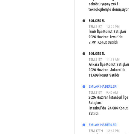
sektörü yapay zekâ
teknolojileriyle dönüşüyor
BÖLGESEL
TEM 21ST
12:02 PM
İzmir İlçe Konut Satışları
2026 Haziran: İzmir’de
7.791 Konut Satıldı
BÖLGESEL
TEM 21ST
11:11 AM
Ankara İlçe Konut Satışları
2026 Haziran: Ankara’da
11.699 konut Satıldı
EMLAK HABERLERI
TEM 21ST
9:40 AM
2026 Haziran İstanbul İlçe
Satışları:
İstanbul’da 24.084 Konut
Satıldı
EMLAK HABERLERI
TEM 17TH
12:44 PM