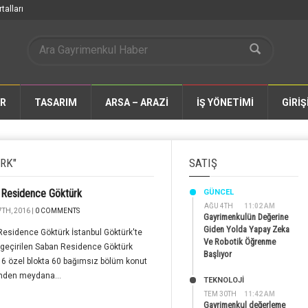
talları
AR
TASARIM
ARSA – ARAZİ
İŞ YÖNETİMİ
GİRİŞ
RK"
SATIŞ
 Residence Göktürk
GÜNCEL
AĞU 4TH
11:02 AM
TH, 2016 |
0 COMMENTS
Gayrimenkulün Değerine
Giden Yolda Yapay Zeka
esidence Göktürk İstanbul Göktürk'te
Ve Robotik Öğrenme
geçirilen Saban Residence Göktürk
Başlıyor
 6 özel blokta 60 bağımsız bölüm konut
inden meydana...
TEKNOLOJİ
TEM 30TH
11:42 AM
Gayrimenkul değerleme