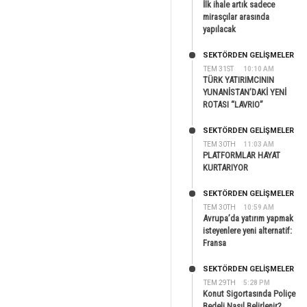
İlk ihale artık sadece
mirasçılar arasında
yapılacak
SEKTÖRDEN GELIŞMELER
TEM 31ST
10:10 AM
TÜRK YATIRIMCININ
YUNANİSTAN’DAKİ YENİ
ROTASI “LAVRIO”
SEKTÖRDEN GELIŞMELER
TEM 30TH
11:03 AM
PLATFORMLAR HAYAT
KURTARIYOR
SEKTÖRDEN GELIŞMELER
TEM 30TH
10:59 AM
Avrupa’da yatırım yapmak
isteyenlere yeni alternatif:
Fransa
SEKTÖRDEN GELIŞMELER
TEM 29TH
5:28 PM
Konut Sigortasında Poliçe
Bedeli Nasıl Belirlenir?