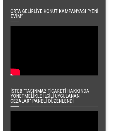
ORTA GELIRLIYE KONUT KAMPANYASI “YENI
EVIM”
İSTEB “TAŞINMAZ TICARETI HAKKINDA
YÖNETMELIKLE İLGILI UYGULANAN
CEZALAR” PANELI DÜZENLENDI