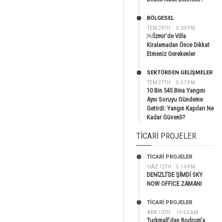
BÖLGESEL
TEM 29TH
5:24 PM
￼İzmir’de Villa
Kiralamadan Önce Dikkat
Etmeniz Gerekenler
SEKTÖRDEN GELIŞMELER
TEM 27TH
5:37 PM
10 Bin 545 Bina Yangını
Aynı Soruyu Gündeme
Getirdi: Yangın Kapıları Ne
Kadar Güvenli?
TICARI PROJELER
TİCARİ PROJELER
HAZ 12TH
5:14 PM
DENİZLİ’DE ŞİMDİ SKY
NOW OFFICE ZAMANI
TİCARİ PROJELER
ARA 10TH
10:52 AM
Turkmall’dan Bodrum’a