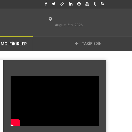
August 6th, 2026
İMCİ FİKİRLER
TAKIP EDIN