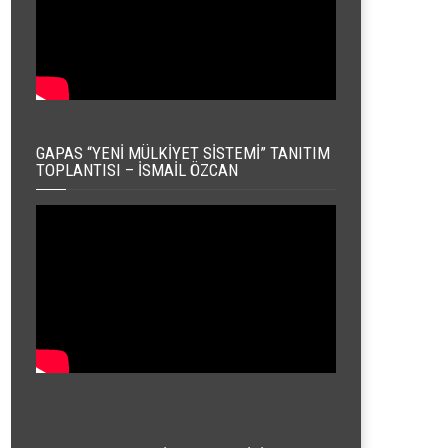
GAPAS “YENI MÜLKIYET SISTEMI” TANITIM
TOPLANTISI – İSMAIL ÖZCAN