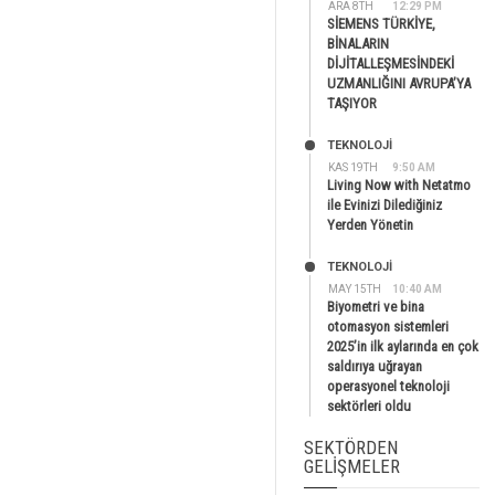
ARA 8TH
12:29 PM
SİEMENS TÜRKİYE,
BİNALARIN
DİJİTALLEŞMESİNDEKİ
UZMANLIĞINI AVRUPA’YA
TAŞIYOR
TEKNOLOJİ
KAS 19TH
9:50 AM
Living Now with Netatmo
ile Evinizi Dilediğiniz
Yerden Yönetin
TEKNOLOJİ
MAY 15TH
10:40 AM
Biyometri ve bina
otomasyon sistemleri
2025’in ilk aylarında en çok
saldırıya uğrayan
operasyonel teknoloji
sektörleri oldu
SEKTÖRDEN
GELIŞMELER