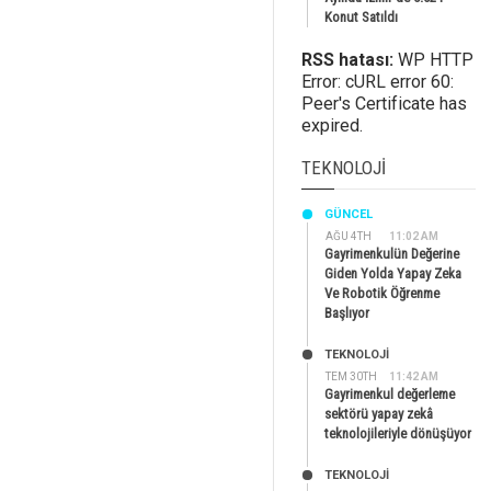
Konut Satıldı
RSS hatası:
WP HTTP
Error: cURL error 60:
Peer's Certificate has
expired.
TEKNOLOJI
GÜNCEL
AĞU 4TH
11:02 AM
Gayrimenkulün Değerine
Giden Yolda Yapay Zeka
Ve Robotik Öğrenme
Başlıyor
TEKNOLOJİ
TEM 30TH
11:42 AM
Gayrimenkul değerleme
sektörü yapay zekâ
teknolojileriyle dönüşüyor
TEKNOLOJİ