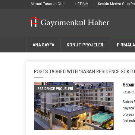
Mimari Tasarım Ofisi
İLETİŞİM
Keskin Medya Grup Por
ANA SAYFA
KONUT PROJELERİ
FIRMAL
POSTS TAGGED WITH "SABAN RESIDENCE GÖKTÜ
Saban
RESIDENCE PROJELERI
KASIM 27
Saban R
hayata 
projesi
ünites