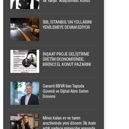
İlk Yarıyıl” Araştırması: Konut
Piyasasında Dengeli Görünüm
Sürerken, İlk El ve İpotekli
Satışlarda Sınırlı Toparlanma
Dikkat Çekti
İBB, İSTANBUL’UN YOLLARINI
YENİLEMEYE DEVAM EDİYOR
İNŞAAT PROJE GELİŞTİRME
ÜRETİM EKONOMİSİNDE;
BİRİNCİ EL KONUT PAZARINI
GPPS PLATFORMU ” PİYASA
GAYRİMENKUL ” İLE
EKRANLARA TAŞIYACAK
Garanti BBVA’dan Tapuda
Güvenli ve Dijital Alım Satım
Dönemi
Miras kalan ev ve tarım
arazilerinde yeni dönem: İlk ihale
artık sadece mirasçılar arasında