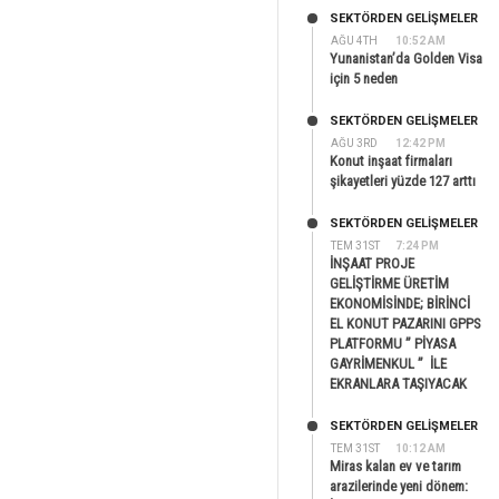
SEKTÖRDEN GELIŞMELER
AĞU 4TH
10:52 AM
Yunanistan’da Golden Visa
için 5 neden
SEKTÖRDEN GELIŞMELER
AĞU 3RD
12:42 PM
Konut inşaat firmaları
şikayetleri yüzde 127 arttı
SEKTÖRDEN GELIŞMELER
TEM 31ST
7:24 PM
İNŞAAT PROJE
GELİŞTİRME ÜRETİM
EKONOMİSİNDE; BİRİNCİ
EL KONUT PAZARINI GPPS
PLATFORMU ” PİYASA
GAYRİMENKUL ” İLE
EKRANLARA TAŞIYACAK
SEKTÖRDEN GELIŞMELER
TEM 31ST
10:12 AM
Miras kalan ev ve tarım
arazilerinde yeni dönem: