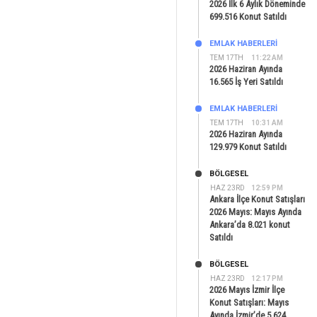
2026 İlk 6 Aylık Döneminde
699.516 Konut Satıldı
EMLAK HABERLERI
TEM 17TH
11:22 AM
2026 Haziran Ayında
16.565 İş Yeri Satıldı
EMLAK HABERLERI
TEM 17TH
10:31 AM
2026 Haziran Ayında
129.979 Konut Satıldı
BÖLGESEL
HAZ 23RD
12:59 PM
Ankara İlçe Konut Satışları
2026 Mayıs: Mayıs Ayında
Ankara’da 8.021 konut
Satıldı
BÖLGESEL
HAZ 23RD
12:17 PM
2026 Mayıs İzmir İlçe
Konut Satışları: Mayıs
Ayında İzmir’de 5.624