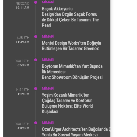
MİMARİ
NIS 22ND
10:11 AM
Başak Akkoyunlu
Design’dan Özgün Saçak Formu
ile Dikkat Çeken Bir Tasarım: The
Pearl
MİMARİ
ŞUB 6TH
11:39 AM
Mental Design Works’ten Doğayla
Bütünleşen Bir Tasarım: Greenox
MİMARİ
OCA 12TH
6:53 PM
Boytorun Mimarlık’tan Yurt Dışında
İlk Mercedes-
Benz Showroom Dönüşüm Projesi
MİMARİ
NIS 16TH
1:29 PM
Yeşim Kozanlı Mimarlık’tan
Çağdaş Tasarım ve Konforun
Buluşma Noktası: Elite World
Kuşadası
MİMARİ
OCA 15TH
4:02 PM
Özer\Ürger Architects’ten Bağcılar’da Çok
Yönlü Bir Sosyal Yaşam Merkezi