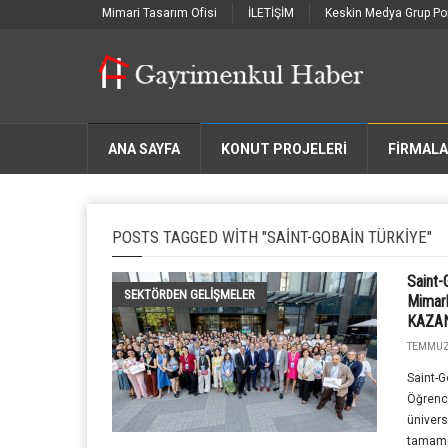
Mimari Tasarım Ofisi
İLETİŞİM
Keskin Medya Grup Por
ANA SAYFA
KONUT PROJELERİ
FIRMAL
POSTS TAGGED WITH "SAINT-GOBAIN TÜRKIYE"
Saint
SEKTÖRDEN GELIŞMELER
Mimarl
KAZAN
TEMMUZ 
Saint-G
Öğrenci
ünivers
tamamla