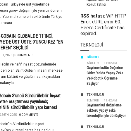
obain Türkiye’de üst yönetimde
Konut Satıldı
eşen görev değişimiyle yeni bir dönem
RSS hatası:
WP HTTP
r. Yapı malzemeleri sektöründe Türkiye
Error: cURL error 60:
ararası...
Peer's Certificate has
expired.
-GOBAIN, GLOBALDE 11’INCİ,
YE’DE ÜST ÜSTE 9’UNCU KEZ “EN
TEKNOLOJI
ŞVEREN” SEÇİLDİ
TH, 2026 |
0 COMMENTS
GÜNCEL
AĞU 4TH
11:02 AM
lebilir ve hafif inşaat çözümlerinde
Gayrimenkulün Değerine
ideri olan Saint-Gobain, insanı merkeze
Giden Yolda Yapay Zeka
rum kültürü ve güçlü insan kaynakları
Ve Robotik Öğrenme
alarıyla...
Başlıyor
TEKNOLOJİ
Gobain 3’üncü Sürdürülebilir İnşaat
tre araştırması yayınlandı;
TEM 30TH
11:42 AM
Gayrimenkul değerleme
e'NİN sürdürülebİlİr yapı karnesİ
sektörü yapay zekâ
 26TH, 2025 |
0 COMMENTS
teknolojileriyle dönüşüyor
obain’in Sürdürülebilir İnşaat
TEKNOLOJİ
vi’nin küresel çapta hazırladığı 3.