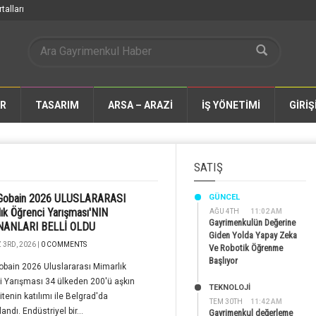
talları
AR
TASARIM
ARSA – ARAZİ
İŞ YÖNETİMİ
GİRİŞ
SATIŞ
-Gobain 2026 ULUSLARARASI
GÜNCEL
ık Öğrenci Yarışması'NIN
AĞU 4TH
11:02 AM
Gayrimenkulün Değerine
ANLARI BELLİ OLDU
Giden Yolda Yapay Zeka
3RD, 2026 |
0 COMMENTS
Ve Robotik Öğrenme
Başlıyor
obain 2026 Uluslararası Mimarlık
 Yarışması 34 ülkeden 200'ü aşkın
TEKNOLOJİ
itenin katılımı ile Belgrad'da
TEM 30TH
11:42 AM
ndı. Endüstriyel bir...
Gayrimenkul değerleme