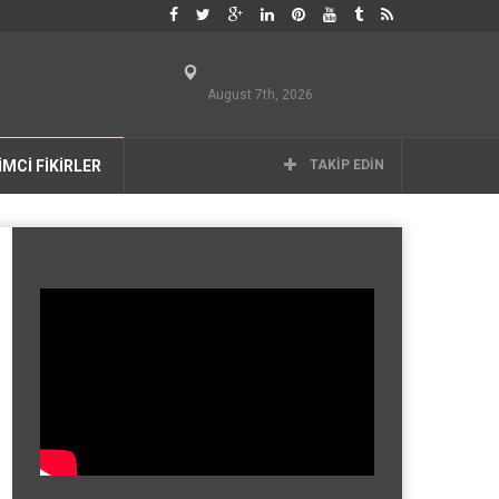
August 7th, 2026
İMCİ FİKİRLER
TAKIP EDIN