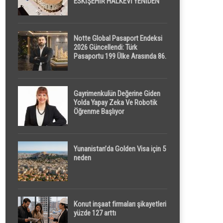
ESKİŞEHİR HALKEVİ YENİDEN
HAYAT BULUYOR
Notte Global Pasaport Endeksi
2026 Güncellendi: Türk
Pasaportu 199 Ülke Arasında 86.
Sırada
Gayrimenkulün Değerine Giden
Yolda Yapay Zeka Ve Robotik
Öğrenme Başlıyor
Yunanistan’da Golden Visa için 5
neden
Konut inşaat firmaları şikayetleri
yüzde 127 arttı