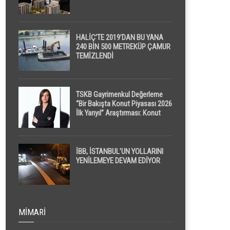
HALİÇ’TE 2019’DAN BU YANA
240 BİN 500 METREKÜP ÇAMUR
TEMİZLENDİ
TSKB Gayrimenkul Değerleme
“Bir Bakışta Konut Piyasası 2026
İlk Yarıyıl” Araştırması: Konut
Piyasasında Dengeli Görünüm
Sürerken, İlk El ve İpotekli
Satışlarda Sınırlı Toparlanma
Dikkat Çekti
İBB, İSTANBUL’UN YOLLARINI
YENİLEMEYE DEVAM EDİYOR
MIMARI