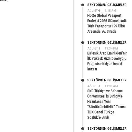
SEKTÖRDEN GELIŞMELER
AĞU 6TH
6:15 PM
Notte Global Pasaport
Endeksi 2026 Güncellendi:
Türk Pasaportu 199 Ülke
Arasında 86. Sırada
SEKTÖRDEN GELIŞMELER
AĞU 6TH
12:34 PM
Birleşik Arap Emirlikleri’nin
İlk Yüksek Hızlı Demiryolu
Projesine Kalyon İnşaat
İmzası
SEKTÖRDEN GELIŞMELER
AĞU 6TH
11:30 AM
SKD Türkiye ve Sabancı
Üniversitesi İş Birliğiyle
Hazırlanan Yeni
“Sürdürülebilirlik” Tanımı
TDK Genel Türkçe
Sözlük’e Girdi
SEKTÖRDEN GELIŞMELER