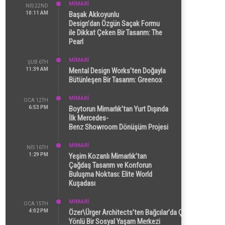
MİMARİ
NIS 22ND
10:11 AM
Başak Akkoyunlu
Design’dan Özgün Saçak Formu
ile Dikkat Çeken Bir Tasarım: The
Pearl
MİMARİ
ŞUB 6TH
11:39 AM
Mental Design Works’ten Doğayla
Bütünleşen Bir Tasarım: Greenox
MİMARİ
OCA 12TH
6:53 PM
Boytorun Mimarlık’tan Yurt Dışında
İlk Mercedes-
Benz Showroom Dönüşüm Projesi
MİMARİ
NIS 16TH
1:29 PM
Yeşim Kozanlı Mimarlık’tan
Çağdaş Tasarım ve Konforun
Buluşma Noktası: Elite World
Kuşadası
MİMARİ
OCA 15TH
4:02 PM
Özer\Ürger Architects’ten Bağcılar’da Çok
Yönlü Bir Sosyal Yaşam Merkezi