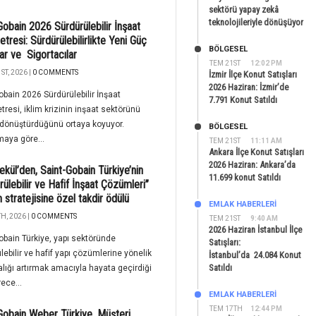
sektörü yapay zekâ
teknolojileriyle dönüşüyor
Gobain 2026 Sürdürülebilir İnşaat
tresi: Sürdürülebilirlikte Yeni Güç
BÖLGESEL
ar ve Sigortacılar
TEM 21ST
12:02 PM
ST, 2026 |
0 COMMENTS
İzmir İlçe Konut Satışları
2026 Haziran: İzmir’de
obain 2026 Sürdürülebilir İnşaat
7.791 Konut Satıldı
resi, iklim krizinin inşaat sektörünü
 dönüştürdüğünü ortaya koyuyor.
BÖLGESEL
maya göre...
TEM 21ST
11:11 AM
Ankara İlçe Konut Satışları
2026 Haziran: Ankara’da
Çekül’den, Saint-Gobain Türkiye’nin
11.699 konut Satıldı
rülebilir ve Hafif İnşaat Çözümleri”
m stratejisine özel takdir ödülü
EMLAK HABERLERI
H, 2026 |
0 COMMENTS
TEM 21ST
9:40 AM
2026 Haziran İstanbul İlçe
obain Türkiye, yapı sektöründe
Satışları:
lebilir ve hafif yapı çözümlerine yönelik
İstanbul’da 24.084 Konut
Satıldı
alığı artırmak amacıyla hayata geçirdiği
ece...
EMLAK HABERLERI
TEM 17TH
12:44 PM
Gobain Weber Türkiye, Müşteri