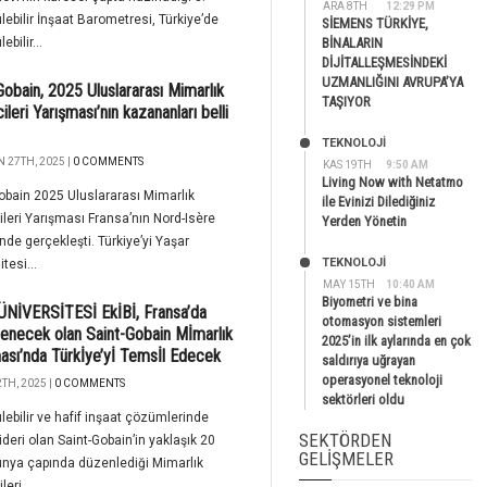
ARA 8TH
12:29 PM
lebilir İnşaat Barometresi, Türkiye’de
SİEMENS TÜRKİYE,
ebilir...
BİNALARIN
DİJİTALLEŞMESİNDEKİ
UZMANLIĞINI AVRUPA’YA
Gobain, 2025 Uluslararası Mimarlık
TAŞIYOR
leri Yarışması’nın kazananları belli
TEKNOLOJİ
 27TH, 2025 |
0 COMMENTS
KAS 19TH
9:50 AM
Living Now with Netatmo
obain 2025 Uluslararası Mimarlık
ile Evinizi Dilediğiniz
leri Yarışması Fransa’nın Nord-Isère
Yerden Yönetin
nde gerçekleşti. Türkiye’yi Yaşar
TEKNOLOJİ
tesi...
MAY 15TH
10:40 AM
Biyometri ve bina
ÜNİVERSİTESİ EkİBİ, Fransa’da
otomasyon sistemleri
enecek olan Saint-Gobain Mİmarlık
2025’in ilk aylarında en çok
ası’nda Türkİye’yİ Temsİl Edecek
saldırıya uğrayan
operasyonel teknoloji
TH, 2025 |
0 COMMENTS
sektörleri oldu
lebilir ve hafif inşaat çözümlerinde
SEKTÖRDEN
ideri olan Saint-Gobain’in yaklaşık 20
GELIŞMELER
dünya çapında düzenlediği Mimarlık
eri...