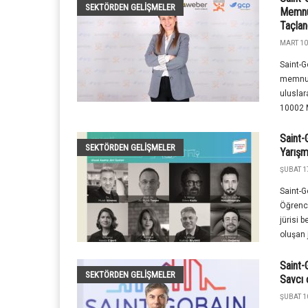
SEKTÖRDEN GELIŞMELER
Memnun
Taçlan
MART 10
Saint-G
memnun
uluslar
10002 M
Saint-
SEKTÖRDEN GELIŞMELER
Yarışma
ŞUBAT 1
Saint-G
Öğrenci
jürisi 
oluşan j
Saint-
SEKTÖRDEN GELIŞMELER
Savcı 
ŞUBAT 1