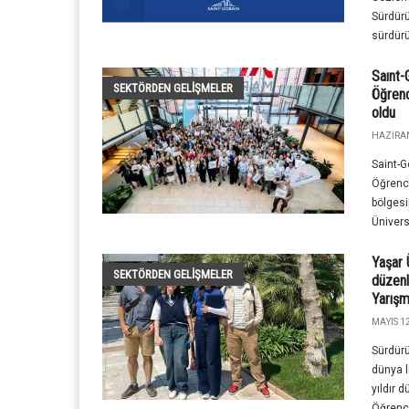
Sürdürü
sürdürül
Saınt-
SEKTÖRDEN GELIŞMELER
Öğrenci
oldu
HAZIRAN
Saint-G
Öğrenci
bölgesi
Üniversi
Yaşar 
SEKTÖRDEN GELIŞMELER
düzenl
Yarışm
MAYIS 12
Sürdürü
dünya l
yıldır 
Öğrencil