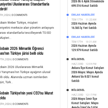
2026 İlk 6 Aylık Döneminde
iyetini Uluslararası Standartlarla
699.516 Konut Satıldı
dırdı!
EMLAK HABERLERI
TH, 2026 |
0 COMMENTS
TEM 17TH
11:22 AM
obain Weber Türkiye, müşteri
2026 Haziran Ayında
iyetini merkeze alan yönetim anlayışını
16.565 İş Yeri Satıldı
arası standartlarla tescilleyerek TS ISO
EMLAK HABERLERI
üşteri...
TEM 17TH
10:31 AM
2026 Haziran Ayında
Gobain 2026 Mimarlık Öğrenci
129.979 Konut Satıldı
sı’nın Türkiye jürisi belli oldu
BÖLGESEL
7TH, 2026 |
0 COMMENTS
HAZ 23RD
12:59 PM
obain 2026 Uluslararası Mimarlık
Ankara İlçe Konut Satışları
 Yarışması’nın Türkiye ayağının ulusal
2026 Mayıs: Mayıs Ayında
Ankara’da 8.021 konut
belli oldu. Alanında uzman isimlerden
Satıldı
üri, Türk...
BÖLGESEL
Gobain Türkiye’nin yeni CEO’su Murat
HAZ 23RD
12:17 PM
oldu
2026 Mayıs İzmir İlçe
Konut Satışları: Mayıs
0TH, 2026 |
0 COMMENTS
Ayında İzmir’de 5.624