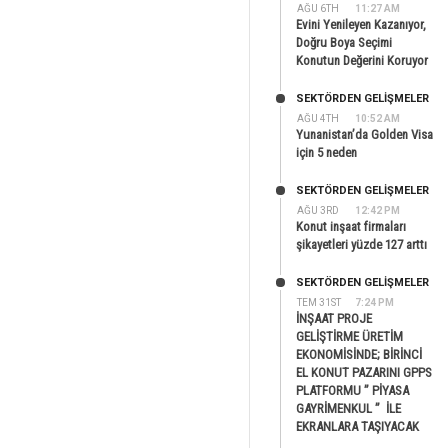
AĞU 6TH
11:27 AM
Evini Yenileyen Kazanıyor,
Doğru Boya Seçimi
Konutun Değerini Koruyor
SEKTÖRDEN GELIŞMELER
AĞU 4TH
10:52 AM
Yunanistan’da Golden Visa
için 5 neden
SEKTÖRDEN GELIŞMELER
AĞU 3RD
12:42 PM
Konut inşaat firmaları
şikayetleri yüzde 127 arttı
SEKTÖRDEN GELIŞMELER
TEM 31ST
7:24 PM
İNŞAAT PROJE
GELİŞTİRME ÜRETİM
EKONOMİSİNDE; BİRİNCİ
EL KONUT PAZARINI GPPS
PLATFORMU ” PİYASA
GAYRİMENKUL ” İLE
EKRANLARA TAŞIYACAK