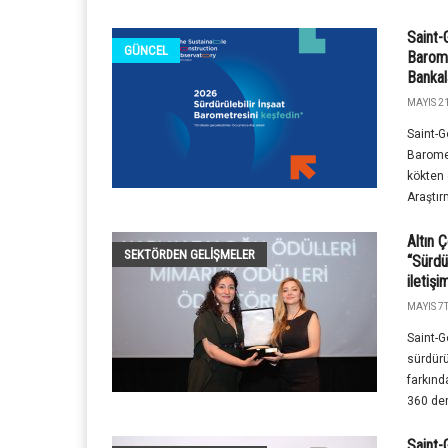
Saint-
GÜNCEL
Barome
Bankal
MAYIS 21
Saint-G
Baromet
kökten
Araştır
Altın 
SEKTÖRDEN GELIŞMELER
“Sürdü
iletişi
MAYIS 7T
Saint-G
sürdürü
farkınd
360 der
Saint-