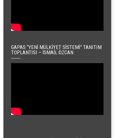
GAPAS “YENI MÜLKIYET SISTEMI” TANITIM
TOPLANTISI – İSMAIL ÖZCAN