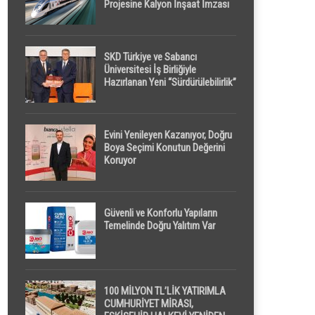
Projesine Kalyon İnşaat İmzası
SKD Türkiye ve Sabancı
Üniversitesi İş Birliğiyle
Hazırlanan Yeni “Sürdürülebilirlik”
Tanımı TDK Genel Türkçe
Sözlük’e Girdi
Evini Yenileyen Kazanıyor, Doğru
Boya Seçimi Konutun Değerini
Koruyor
Güvenli ve Konforlu Yapıların
Temelinde Doğru Yalıtım Var
100 MİLYON TL’LİK YATIRIMLA
CUMHURİYET MİRASI,