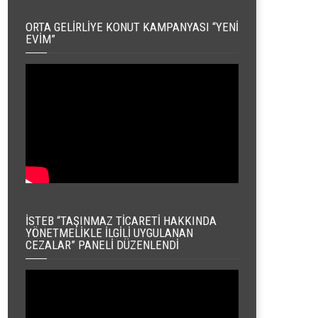
ORTA GELIRLIYE KONUT KAMPANYASI “YENI
EVIM”
İSTEB “TAŞINMAZ TICARETI HAKKINDA
YÖNETMELIKLE İLGILI UYGULANAN
CEZALAR” PANELI DÜZENLENDI