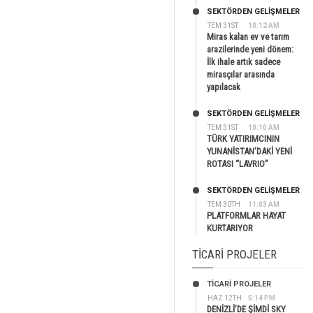
SEKTÖRDEN GELIŞMELER
TEM 31ST
10:12 AM
Miras kalan ev ve tarım
arazilerinde yeni dönem:
İlk ihale artık sadece
mirasçılar arasında
yapılacak
SEKTÖRDEN GELIŞMELER
TEM 31ST
10:10 AM
TÜRK YATIRIMCININ
YUNANİSTAN’DAKİ YENİ
ROTASI “LAVRIO”
SEKTÖRDEN GELIŞMELER
TEM 30TH
11:03 AM
PLATFORMLAR HAYAT
KURTARIYOR
TICARI PROJELER
TİCARİ PROJELER
HAZ 12TH
5:14 PM
DENİZLİ’DE ŞİMDİ SKY