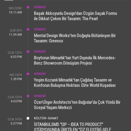
MİMARİ
NIS 22ND
10:11 AM
Başak Akkoyunlu Design’dan Özgün Saçak Formu
ile Dikkat Çeken Bir Tasarım: The Pearl
MİMARİ
ŞUB 6TH
11:39 AM
Mental Design Works’ten Doğayla Bütünleşen Bir
Tasarım: Greenox
MİMARİ
OCA 12TH
6:53 PM
Boytorun Mimarlık’tan Yurt Dışında İlk Mercedes-
Benz Showroom Dönüşüm Projesi
MİMARİ
NIS 16TH
1:29 PM
Yeşim Kozanlı Mimarlık’tan Çağdaş Tasarım ve
Konforun Buluşma Noktası: Elite World Kuşadası
MİMARİ
OCA 15TH
4:02 PM
Özer\Ürger Architects’ten Bağcılar’da Çok Yönlü Bir
Sosyal Yaşam Merkezi
KÜLTÜR-SANAT
OCA 14TH
3:37 PM
İSTANBULSMD “I2P – IDEA TO PRODUCT”
STÜDYOSUNDA ÜRETİLEN “ÖZ ELEŞTİRİ-SELF