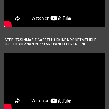
İSTEB “TAŞINMAZ TICARETI HAKKINDA YÖNETMELIKLE
İLGILI UYGULANAN CEZALAR” PANELI DÜZENLENDI