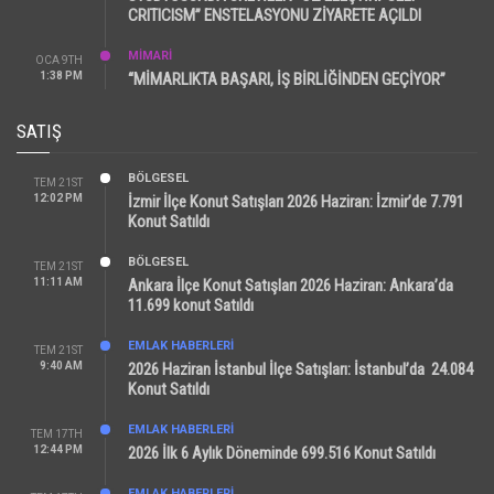
CRITICISM” ENSTELASYONU ZİYARETE AÇILDI
MİMARİ
OCA 9TH
1:38 PM
“MİMARLIKTA BAŞARI, İŞ BİRLİĞİNDEN GEÇİYOR”
SATIŞ
BÖLGESEL
TEM 21ST
12:02 PM
İzmir İlçe Konut Satışları 2026 Haziran: İzmir’de 7.791
Konut Satıldı
BÖLGESEL
TEM 21ST
11:11 AM
Ankara İlçe Konut Satışları 2026 Haziran: Ankara’da
11.699 konut Satıldı
EMLAK HABERLERI
TEM 21ST
9:40 AM
2026 Haziran İstanbul İlçe Satışları: İstanbul’da 24.084
Konut Satıldı
EMLAK HABERLERI
TEM 17TH
12:44 PM
2026 İlk 6 Aylık Döneminde 699.516 Konut Satıldı
EMLAK HABERLERI