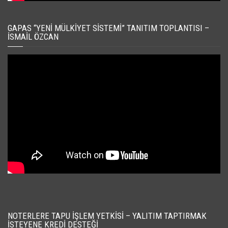
GAPAS “YENI MÜLKIYET SISTEMI” TANITIM TOPLANTISI –
İSMAIL ÖZCAN
NOTERLERE TAPU İŞLEM YETKISI – YALITIM TAPTIRMAK
İSTEYENE KREDI DESTEĞI