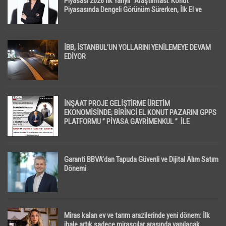
Piyasası 2026 İlk Yarıyıl” Araştırması: Konut
Piyasasında Dengeli Görünüm Sürerken, İlk El ve
İpotekli Satışlarda Sınırlı Toparlanma Dikkat Çekti
İBB, İSTANBUL’UN YOLLARINI YENİLEMEYE DEVAM
EDİYOR
İNŞAAT PROJE GELİŞTİRME ÜRETİM
EKONOMİSİNDE; BİRİNCİ EL KONUT PAZARINI GPPS
PLATFORMU ” PİYASA GAYRİMENKUL ” İLE
EKRANLARA TAŞIYACAK
Garanti BBVA’dan Tapuda Güvenli ve Dijital Alım Satım
Dönemi
Miras kalan ev ve tarım arazilerinde yeni dönem: İlk
ihale artık sadece mirasçılar arasında yapılacak