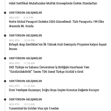
Helal Sertifikalı Muhafazakar Mutfak Konseptinde Üretim Standartları
SEKTÖRDEN GELIŞMELER
AĞU 6TH
6:15 PM
Notte Global Pasaport Endeksi 2026 Güncellendi: Türk Pasaportu 199 Ülke
Arasında 86. Sırada
SEKTÖRDEN GELIŞMELER
AĞU 6TH
12:34 PM
Birleşik Arap Emirlikleri’nin İlk Yüksek Hızlı Demiryolu Projesine Kalyon İnşaat
İmzası
SEKTÖRDEN GELIŞMELER
AĞU 6TH
11:30 AM
SKD Türkiye ve Sabancı Üniversitesi İş Birliğiyle Hazırlanan Yeni
“Sürdürülebilirlik” Tanımı TDK Genel Türkçe Sözlük’e Girdi
SEKTÖRDEN GELIŞMELER
AĞU 6TH
11:27 AM
Evini Yenileyen Kazanıyor, Doğru Boya Seçimi Konutun Değerini Koruyor
SEKTÖRDEN GELIŞMELER
AĞU 4TH
10:52 AM
Yunanistan’da Golden Visa için 5 neden