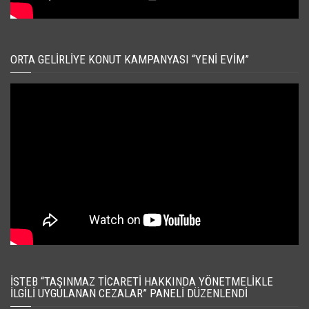
ORTA GELIRLIYE KONUT KAMPANYASI “YENI EVIM”
İSTEB “TAŞINMAZ TICARETI HAKKINDA YÖNETMELIKLE
İLGILI UYGULANAN CEZALAR” PANELI DÜZENLENDI