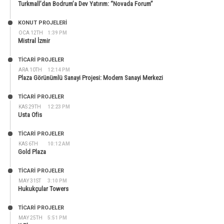
Turkmall’dan Bodrum’a Dev Yatırım: “Novada Forum”
KONUT PROJELERI
OCA 12TH
1:39 PM
Mistral İzmir
TİCARİ PROJELER
ARA 10TH
12:14 PM
Plaza Görünümlü Sanayi Projesi: Modern Sanayi Merkezi
TİCARİ PROJELER
KAS 29TH
12:23 PM
Usta Ofis
TİCARİ PROJELER
KAS 6TH
10:12 AM
Gold Plaza
TİCARİ PROJELER
MAY 31ST
3:10 PM
Hukukçular Towers
TİCARİ PROJELER
MAY 25TH
5:51 PM