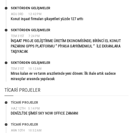
SEKTÖRDEN GELIŞMELER
AĞU 3RD
12:42 PM
Konut inşaat firmaları şikayetleri yüzde 127 arttı
SEKTÖRDEN GELIŞMELER
TEM 31ST
7:24 PM
İNŞAAT PROJE GELİŞTİRME ÜRETİM EKONOMİSİNDE; BİRİNCİ EL KONUT
PAZARINI GPPS PLATFORMU ” PİYASA GAYRİMENKUL ” İLE EKRANLARA
TAŞIYACAK
SEKTÖRDEN GELIŞMELER
TEM 31ST
10:12 AM
Miras kalan ev ve tarım arazilerinde yeni dönem: İlk ihale artık sadece
mirasçılar arasında yapılacak
TICARI PROJELER
TİCARİ PROJELER
HAZ 12TH
5:14 PM
DENİZLİ’DE ŞİMDİ SKY NOW OFFICE ZAMANI
TİCARİ PROJELER
ARA 10TH
10:52 AM