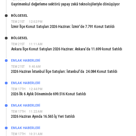
Gayrimenkul değerleme sektörü yapay zekâ teknolojileriyle dönüşüyor
BÖLGESEL
TEM 21ST
12:02 PM
İzmir İlçe Konut Satışları 2026 Haziran: İzmir’de 7.791 Konut Satıldı
BÖLGESEL
TEM 21ST
11:11 AM
Ankara İlçe Konut Satışları 2026 Haziran: Ankara’da 11.699 konut Satıldı
EMLAK HABERLERI
TEM 21ST
9:40 AM
2026 Haziran İstanbul İlçe Satışları: İstanbul’da 24.084 Konut Satıldı
EMLAK HABERLERI
TEM 17TH
12:44 PM
2026 İlk 6 Aylık Döneminde 699.516 Konut Satıldı
EMLAK HABERLERI
TEM 17TH
11:22 AM
2026 Haziran Ayında 16.565 İş Yeri Satıldı
EMLAK HABERLERI
TEM 17TH
10:31 AM