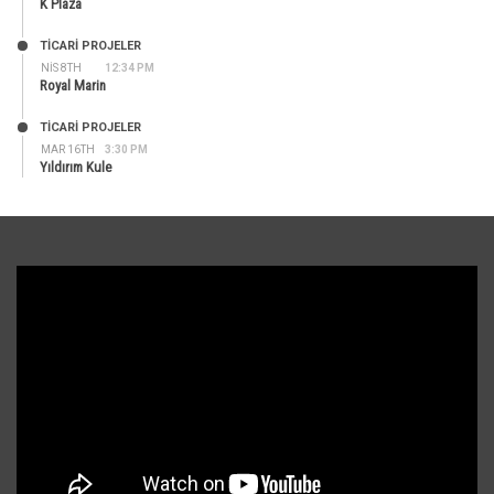
K Plaza
TİCARİ PROJELER
NIS 8TH
12:34 PM
Royal Marin
TİCARİ PROJELER
MAR 16TH
3:30 PM
Yıldırım Kule