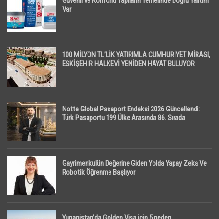
Güvenli ve Konforlu Yapıların Temelinde Doğru Yalıtım
Var
100 MİLYON TL’LİK YATIRIMLA CUMHURİYET MİRASI,
ESKİŞEHİR HALKEVİ YENİDEN HAYAT BULUYOR
Notte Global Pasaport Endeksi 2026 Güncellendi:
Türk Pasaportu 199 Ülke Arasında 86. Sırada
Gayrimenkulün Değerine Giden Yolda Yapay Zeka Ve
Robotik Öğrenme Başlıyor
Yunanistan’da Golden Visa için 5 neden