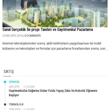
Sanal Gerçeklik İle proje Tanıtım ve Gayrimenkul Pazarlama
OCAK 20TH, 2016 |
0 COMMENTS
İnternet teknolojilerinden sonra, akıllı telefonların yaygınlaşması ile mobil
kullanımı ve teknolojileri ve firmalar için pazarlama fırsatlarından sonra, son...
SATIŞ
GÜNCEL
AĞU 4TH
11:02 AM
Gayrimenkulün Değerine Giden Yolda Yapay Zeka Ve Robotik Öğrenme
Başlıyor
TEKNOLOJİ
TEM 30TH
11:42 AM