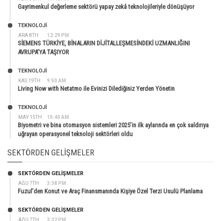
Gayrimenkul değerleme sektörü yapay zekâ teknolojileriyle dönüşüyor
TEKNOLOJİ
ARA 8TH
12:29 PM
SİEMENS TÜRKİYE, BİNALARIN DİJİTALLEŞMESİNDEKİ UZMANLIĞINI
AVRUPA’YA TAŞIYOR
TEKNOLOJİ
KAS 19TH
9:50 AM
Living Now with Netatmo ile Evinizi Dilediğiniz Yerden Yönetin
TEKNOLOJİ
MAY 15TH
10:40 AM
Biyometri ve bina otomasyon sistemleri 2025’in ilk aylarında en çok saldırıya
uğrayan operasyonel teknoloji sektörleri oldu
SEKTÖRDEN GELIŞMELER
SEKTÖRDEN GELIŞMELER
AĞU 7TH
3:38 PM
Fuzul’den Konut ve Araç Finansmanında Kişiye Özel Terzi Usulü Planlama
SEKTÖRDEN GELIŞMELER
AĞU 7TH
3:32 PM