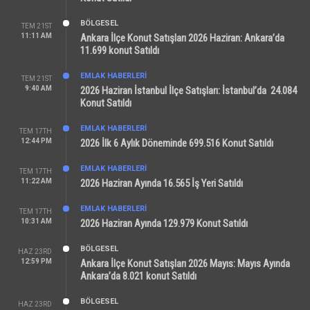
BÖLGESEL
TEM 21ST
11:11 AM
Ankara İlçe Konut Satışları 2026 Haziran: Ankara’da
11.699 konut Satıldı
EMLAK HABERLERI
TEM 21ST
9:40 AM
2026 Haziran İstanbul İlçe Satışları: İstanbul’da 24.084
Konut Satıldı
EMLAK HABERLERI
TEM 17TH
12:44 PM
2026 İlk 6 Aylık Döneminde 699.516 Konut Satıldı
EMLAK HABERLERI
TEM 17TH
11:22 AM
2026 Haziran Ayında 16.565 İş Yeri Satıldı
EMLAK HABERLERI
TEM 17TH
10:31 AM
2026 Haziran Ayında 129.979 Konut Satıldı
BÖLGESEL
HAZ 23RD
12:59 PM
Ankara İlçe Konut Satışları 2026 Mayıs: Mayıs Ayında
Ankara’da 8.021 konut Satıldı
BÖLGESEL
HAZ 23RD