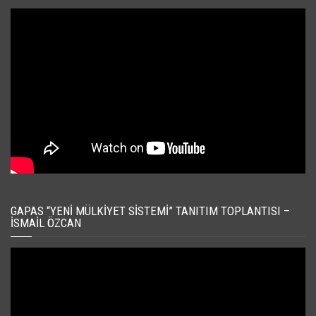
GAPAS “YENI MÜLKIYET SISTEMI” TANITIM TOPLANTISI –
İSMAIL ÖZCAN