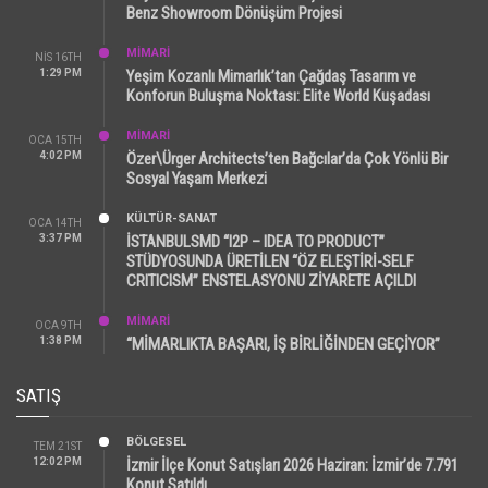
Benz Showroom Dönüşüm Projesi
MİMARİ
NIS 16TH
1:29 PM
Yeşim Kozanlı Mimarlık’tan Çağdaş Tasarım ve
Konforun Buluşma Noktası: Elite World Kuşadası
MİMARİ
OCA 15TH
4:02 PM
Özer\Ürger Architects’ten Bağcılar’da Çok Yönlü Bir
Sosyal Yaşam Merkezi
KÜLTÜR-SANAT
OCA 14TH
3:37 PM
İSTANBULSMD “I2P – IDEA TO PRODUCT”
STÜDYOSUNDA ÜRETİLEN “ÖZ ELEŞTİRİ-SELF
CRITICISM” ENSTELASYONU ZİYARETE AÇILDI
MİMARİ
OCA 9TH
1:38 PM
“MİMARLIKTA BAŞARI, İŞ BİRLİĞİNDEN GEÇİYOR”
SATIŞ
BÖLGESEL
TEM 21ST
12:02 PM
İzmir İlçe Konut Satışları 2026 Haziran: İzmir’de 7.791
Konut Satıldı