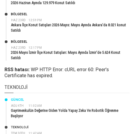
2026 Haziran Ayında 129.979 Konut Satıldı
BÖLGESEL
HAZ 23RD
12:59 PM
Ankara İlçe Konut Satışları 2026 Mayıs: Mayıs Ayında Ankara’da 8.021 konut
Satıldı
BÖLGESEL
HAZ 23RD
12:17 PM
2026 Mayıs İzmir İlçe Konut Satışları: Mayıs Ayında İzmir’de 5.624 Konut
Satıldı
RSS hatası:
WP HTTP Error: cURL error 60: Peer's
Certificate has expired.
TEKNOLOJI
GÜNCEL
AĞU 4TH
11:02 AM
Gayrimenkulün Değerine Giden Yolda Yapay Zeka Ve Robotik Öğrenme
Başlıyor
TEKNOLOJİ
TEM 30TH
11:42 AM