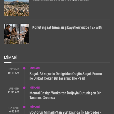
Konut inşaat firmaları şikayetleri yüzde 127 arttı
MIMARI
MİMARİ
NIS 22ND
10:11 AM
Başak Akkoyunlu Design’dan Özgün Saçak Formu
ile Dikkat Çeken Bir Tasarım: The Pearl
MİMARİ
ŞUB 6TH
11:39 AM
Mental Design Works’ten Doğayla Bütünleşen Bir
Tasarım: Greenox
MİMARİ
OCA 12TH
6:53 PM
Boytorun Mimarlık’tan Yurt Dışında İlk Mercedes-