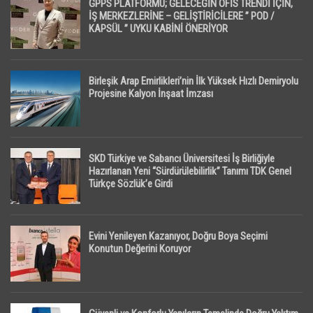
GPPS PLATFORMU; GELECEĞİN OFİS TRENDİ İÇİN,
İŞ MERKEZLERİNE – GELİŞTİRİCİLERE ” POD /
KAPSÜL ” UYKU KABİNİ ÖNERİYOR
Birleşik Arap Emirlikleri’nin İlk Yüksek Hızlı Demiryolu
Projesine Kalyon İnşaat İmzası
SKD Türkiye ve Sabancı Üniversitesi İş Birliğiyle
Hazırlanan Yeni “Sürdürülebilirlik” Tanımı TDK Genel
Türkçe Sözlük’e Girdi
Evini Yenileyen Kazanıyor, Doğru Boya Seçimi
Konutun Değerini Koruyor