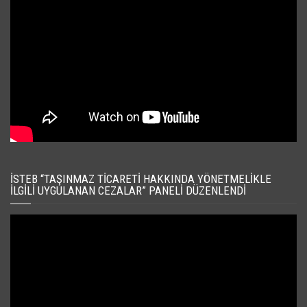
İSTEB “TAŞINMAZ TICARETI HAKKINDA YÖNETMELIKLE
İLGILI UYGULANAN CEZALAR” PANELI DÜZENLENDI