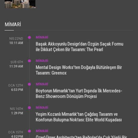
MIMARI
MİMARİ
NIS 22ND
10:11 AM
Başak Akkoyunlu Design’dan Özgün Saçak Formu
ile Dikkat Çeken Bir Tasarım: The Pearl
MİMARİ
ŞUB 6TH
11:39 AM
Mental Design Works’ten Doğayla Bütünleşen Bir
Tasarım: Greenox
MİMARİ
OCA 12TH
6:53 PM
Boytorun Mimarlık’tan Yurt Dışında İlk Mercedes-
Benz Showroom Dönüşüm Projesi
MİMARİ
NIS 16TH
1:29 PM
Yeşim Kozanlı Mimarlık’tan Çağdaş Tasarım ve
Konforun Buluşma Noktası: Elite World Kuşadası
MİMARİ
OCA 15TH
4:02 PM
Özer\Ürger Architects’ten Bağcılar’da Çok Yönlü Bir