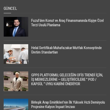
GÜNCEL
Fuzul’den Konut ve Araç Finansmanında Kişiye Özel
Terzi Usulü Planlama
Helal Sertifikalı Muhafazakar Mutfak Konseptinde
Üretim Standartları
GPPS PLATFORMU; GELECEĞİN OFİS TRENDİ İÇİN,
İŞ MERKEZLERİNE – GELİŞTİRİCİLERE ” POD /
KAPSÜL ” UYKU KABİNİ ÖNERİYOR
Birleşik Arap Emirlikleri’nin İlk Yüksek Hızlı Demiryolu
Projesine Kalyon İnşaat İmzası