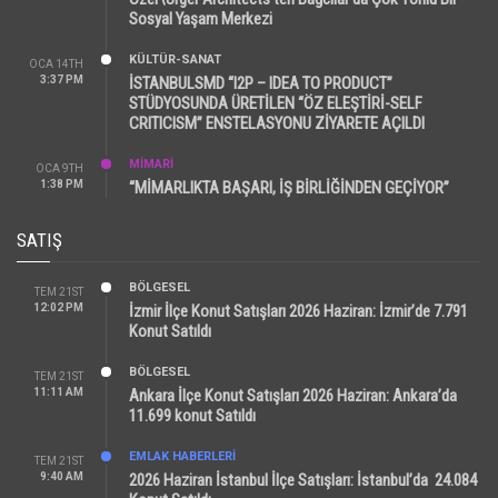
Sosyal Yaşam Merkezi
KÜLTÜR-SANAT
OCA 14TH
3:37 PM
İSTANBULSMD “I2P – IDEA TO PRODUCT”
STÜDYOSUNDA ÜRETİLEN “ÖZ ELEŞTİRİ-SELF
CRITICISM” ENSTELASYONU ZİYARETE AÇILDI
MİMARİ
OCA 9TH
1:38 PM
“MİMARLIKTA BAŞARI, İŞ BİRLİĞİNDEN GEÇİYOR”
SATIŞ
BÖLGESEL
TEM 21ST
12:02 PM
İzmir İlçe Konut Satışları 2026 Haziran: İzmir’de 7.791
Konut Satıldı
BÖLGESEL
TEM 21ST
11:11 AM
Ankara İlçe Konut Satışları 2026 Haziran: Ankara’da
11.699 konut Satıldı
EMLAK HABERLERI
TEM 21ST
9:40 AM
2026 Haziran İstanbul İlçe Satışları: İstanbul’da 24.084