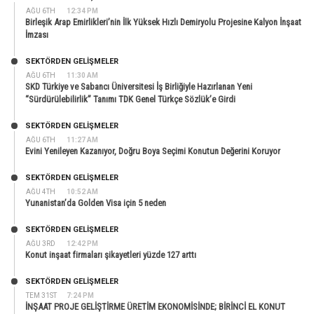
AĞU 6TH
12:34 PM
Birleşik Arap Emirlikleri’nin İlk Yüksek Hızlı Demiryolu Projesine Kalyon İnşaat
İmzası
SEKTÖRDEN GELIŞMELER
AĞU 6TH
11:30 AM
SKD Türkiye ve Sabancı Üniversitesi İş Birliğiyle Hazırlanan Yeni
“Sürdürülebilirlik” Tanımı TDK Genel Türkçe Sözlük’e Girdi
SEKTÖRDEN GELIŞMELER
AĞU 6TH
11:27 AM
Evini Yenileyen Kazanıyor, Doğru Boya Seçimi Konutun Değerini Koruyor
SEKTÖRDEN GELIŞMELER
AĞU 4TH
10:52 AM
Yunanistan’da Golden Visa için 5 neden
SEKTÖRDEN GELIŞMELER
AĞU 3RD
12:42 PM
Konut inşaat firmaları şikayetleri yüzde 127 arttı
SEKTÖRDEN GELIŞMELER
TEM 31ST
7:24 PM
İNŞAAT PROJE GELİŞTİRME ÜRETİM EKONOMİSİNDE; BİRİNCİ EL KONUT