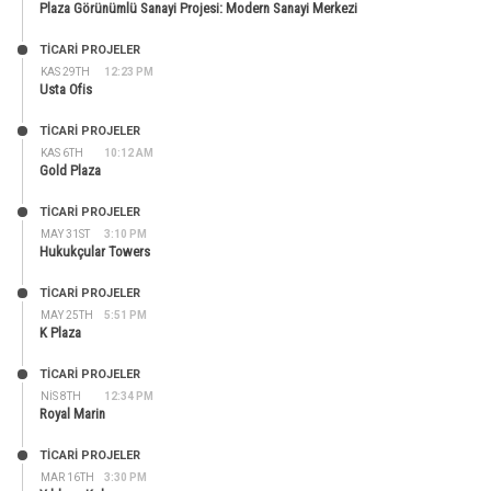
Plaza Görünümlü Sanayi Projesi: Modern Sanayi Merkezi
TİCARİ PROJELER
KAS 29TH
12:23 PM
Usta Ofis
TİCARİ PROJELER
KAS 6TH
10:12 AM
Gold Plaza
TİCARİ PROJELER
MAY 31ST
3:10 PM
Hukukçular Towers
TİCARİ PROJELER
MAY 25TH
5:51 PM
K Plaza
TİCARİ PROJELER
NIS 8TH
12:34 PM
Royal Marin
TİCARİ PROJELER
MAR 16TH
3:30 PM