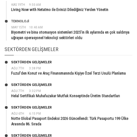
KAS 19TH
9:50 AM
Living Now with Netatmo ile Evinizi Dilediğiniz Yerden Yönetin
TEKNOLOJİ
MAY 15TH
10:40 AM
Biyometri ve bina otomasyon sistemleri 2025’in ilk aylarında en çok saldırıya
uğrayan operasyonel teknoloji sektörleri oldu
SEKTÖRDEN GELIŞMELER
SEKTÖRDEN GELIŞMELER
AĞU 7TH
3:38 PM
Fuzul’den Konut ve Araç Finansmanında Kişiye Özel Terzi Usulü Planlama
SEKTÖRDEN GELIŞMELER
AĞU 7TH
3:32 PM
Helal Sertifikalı Muhafazakar Mutfak Konseptinde Üretim Standartları
SEKTÖRDEN GELIŞMELER
AĞU 6TH
6:15 PM
Notte Global Pasaport Endeksi 2026 Güncellendi: Türk Pasaportu 199 Ülke
Arasında 86. Sırada
SEKTÖRDEN GELIŞMELER