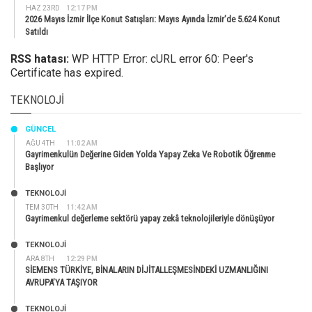
HAZ 23RD
12:17 PM
2026 Mayıs İzmir İlçe Konut Satışları: Mayıs Ayında İzmir’de 5.624 Konut
Satıldı
RSS hatası:
WP HTTP Error: cURL error 60: Peer's
Certificate has expired.
TEKNOLOJI
GÜNCEL
AĞU 4TH
11:02 AM
Gayrimenkulün Değerine Giden Yolda Yapay Zeka Ve Robotik Öğrenme
Başlıyor
TEKNOLOJİ
TEM 30TH
11:42 AM
Gayrimenkul değerleme sektörü yapay zekâ teknolojileriyle dönüşüyor
TEKNOLOJİ
ARA 8TH
12:29 PM
SİEMENS TÜRKİYE, BİNALARIN DİJİTALLEŞMESİNDEKİ UZMANLIĞINI
AVRUPA’YA TAŞIYOR
TEKNOLOJİ