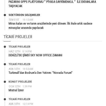
PAZARINI GPPS PLATFORMU ” PİYASA GAYRİMENKUL ” İLE EKRANLARA
TAŞIYACAK
SEKTÖRDEN GELIŞMELER
TEM 31ST
10:12 AM
Miras kalan ev ve tarım arazilerinde yeni dönem: İlk ihale artık sadece
mirasçılar arasında yapılacak
TICARI PROJELER
TİCARİ PROJELER
HAZ 12TH
5:14 PM
DENİZLİ’DE ŞİMDİ SKY NOW OFFICE ZAMANI
TİCARİ PROJELER
ARA 10TH
10:52 AM
Turkmall’dan Bodrum’a Dev Yatırım: “Novada Forum”
KONUT PROJELERI
OCA 12TH
1:39 PM
Mistral İzmir
TİCARİ PROJELER
ARA 10TH
12:14 PM