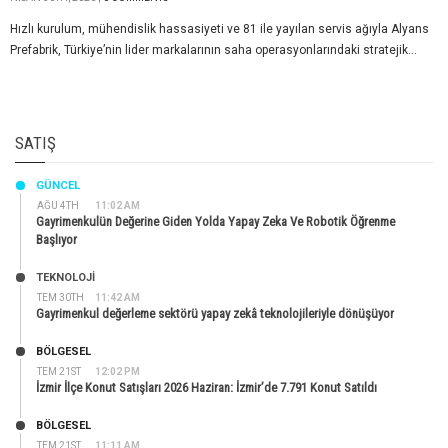
Hızlı kurulum, mühendislik hassasiyeti ve 81 ile yayılan servis ağıyla Alyans
Prefabrik, Türkiye’nin lider markalarının saha operasyonlarındaki stratejik...
SATIŞ
GÜNCEL
AĞU 4TH
11:02 AM
Gayrimenkulün Değerine Giden Yolda Yapay Zeka Ve Robotik Öğrenme
Başlıyor
TEKNOLOJİ
TEM 30TH
11:42 AM
Gayrimenkul değerleme sektörü yapay zekâ teknolojileriyle dönüşüyor
BÖLGESEL
TEM 21ST
12:02 PM
İzmir İlçe Konut Satışları 2026 Haziran: İzmir’de 7.791 Konut Satıldı
BÖLGESEL
TEM 21ST
11:11 AM