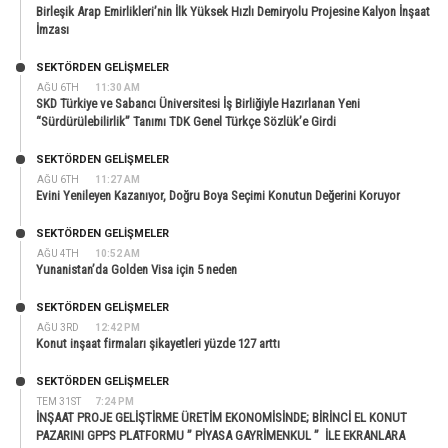
Birleşik Arap Emirlikleri’nin İlk Yüksek Hızlı Demiryolu Projesine Kalyon İnşaat
İmzası
SEKTÖRDEN GELIŞMELER
AĞU 6TH
11:30 AM
SKD Türkiye ve Sabancı Üniversitesi İş Birliğiyle Hazırlanan Yeni
“Sürdürülebilirlik” Tanımı TDK Genel Türkçe Sözlük’e Girdi
SEKTÖRDEN GELIŞMELER
AĞU 6TH
11:27 AM
Evini Yenileyen Kazanıyor, Doğru Boya Seçimi Konutun Değerini Koruyor
SEKTÖRDEN GELIŞMELER
AĞU 4TH
10:52 AM
Yunanistan’da Golden Visa için 5 neden
SEKTÖRDEN GELIŞMELER
AĞU 3RD
12:42 PM
Konut inşaat firmaları şikayetleri yüzde 127 arttı
SEKTÖRDEN GELIŞMELER
TEM 31ST
7:24 PM
İNŞAAT PROJE GELİŞTİRME ÜRETİM EKONOMİSİNDE; BİRİNCİ EL KONUT
PAZARINI GPPS PLATFORMU ” PİYASA GAYRİMENKUL ” İLE EKRANLARA