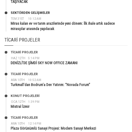
TAŞIYACAK
SEKTÖRDEN GELIŞMELER
TEM 31ST
10:12 AM
Miras kalan ev ve tarım arazilerinde yeni dönem: İlk ihale artık sadece
mirasçılar arasında yapılacak
TICARI PROJELER
TİCARİ PROJELER
HAZ 12TH
5:14 PM
DENİZLİ’DE ŞİMDİ SKY NOW OFFICE ZAMANI
TİCARİ PROJELER
ARA 10TH
10:52 AM
Turkmall’dan Bodrum’a Dev Yatırım: “Novada Forum”
KONUT PROJELERI
OCA 12TH
1:39 PM
Mistral İzmir
TİCARİ PROJELER
ARA 10TH
12:14 PM
Plaza Görünümlü Sanayi Projesi: Modern Sanayi Merkezi