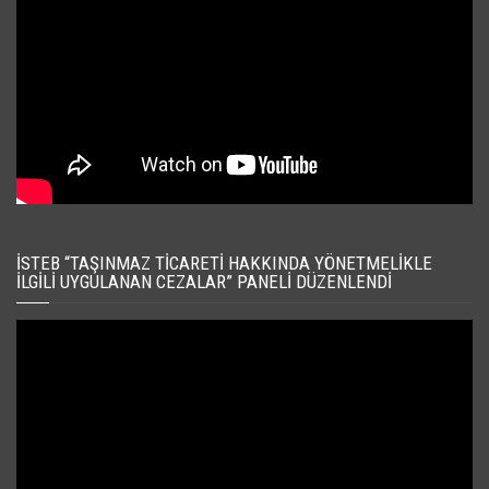
İSTEB “TAŞINMAZ TICARETI HAKKINDA YÖNETMELIKLE
İLGILI UYGULANAN CEZALAR” PANELI DÜZENLENDI