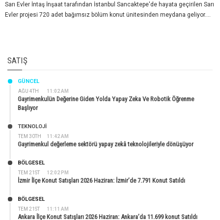
Sarı Evler İntaş İnşaat tarafından İstanbul Sancaktepe'de hayata geçirilen Sarı
Evler projesi 720 adet bağımsız bölüm konut ünitesinden meydana geliyor....
SATIŞ
GÜNCEL
AĞU 4TH
11:02 AM
Gayrimenkulün Değerine Giden Yolda Yapay Zeka Ve Robotik Öğrenme
Başlıyor
TEKNOLOJİ
TEM 30TH
11:42 AM
Gayrimenkul değerleme sektörü yapay zekâ teknolojileriyle dönüşüyor
BÖLGESEL
TEM 21ST
12:02 PM
İzmir İlçe Konut Satışları 2026 Haziran: İzmir’de 7.791 Konut Satıldı
BÖLGESEL
TEM 21ST
11:11 AM
Ankara İlçe Konut Satışları 2026 Haziran: Ankara’da 11.699 konut Satıldı