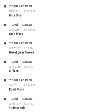
TİCARİ PROJELER
KAS 29TH
12:23 PM
Usta Ofis
TİCARİ PROJELER
KAS 6TH
10:12 AM
Gold Plaza
TİCARİ PROJELER
MAY 31ST
3:10 PM
Hukukçular Towers
TİCARİ PROJELER
MAY 25TH
5:51 PM
K Plaza
TİCARİ PROJELER
NIS 8TH
12:34 PM
Royal Marin
TİCARİ PROJELER
MAR 16TH
3:30 PM
Yıldırım Kule