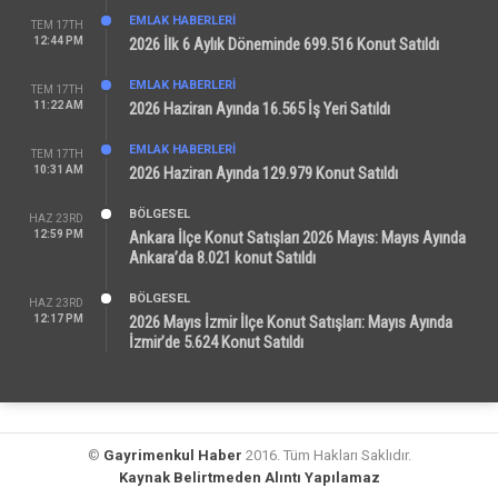
EMLAK HABERLERI
TEM 17TH
12:44 PM
2026 İlk 6 Aylık Döneminde 699.516 Konut Satıldı
EMLAK HABERLERI
TEM 17TH
11:22 AM
2026 Haziran Ayında 16.565 İş Yeri Satıldı
EMLAK HABERLERI
TEM 17TH
10:31 AM
2026 Haziran Ayında 129.979 Konut Satıldı
BÖLGESEL
HAZ 23RD
12:59 PM
Ankara İlçe Konut Satışları 2026 Mayıs: Mayıs Ayında
Ankara’da 8.021 konut Satıldı
BÖLGESEL
HAZ 23RD
12:17 PM
2026 Mayıs İzmir İlçe Konut Satışları: Mayıs Ayında
İzmir’de 5.624 Konut Satıldı
©
Gayrimenkul Haber
2016. Tüm Hakları Saklıdır.
Kaynak Belirtmeden Alıntı Yapılamaz