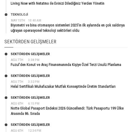
Living Now with Netatmo ile Evinizi Dilediğiniz Yerden Yönetin
TEKNOLOJİ
MAY 15TH
10:40 AM
Biyometri ve bina otomasyon sistemleri 2025’in ilk aylarında en çok saldırıya
uğrayan operasyonel teknoloji sektörleri oldu
SEKTÖRDEN GELIŞMELER
SEKTÖRDEN GELIŞMELER
AĞU 7TH
3:38 PM
Fuzul’den Konut ve Araç Finansmanında Kişiye Özel Terzi Usulü Planlama
SEKTÖRDEN GELIŞMELER
AĞU 7TH
3:32 PM
Helal Sertifikalı Muhafazakar Mutfak Konseptinde Üretim Standartları
SEKTÖRDEN GELIŞMELER
AĞU 6TH
6:15 PM
Notte Global Pasaport Endeksi 2026 Güncellendi: Türk Pasaportu 199 Ülke
Arasında 86. Sırada
SEKTÖRDEN GELIŞMELER
AĞU 6TH
12:34 PM