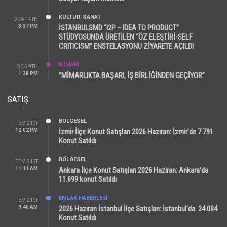
KÜLTÜR-SANAT
OCA 14TH
3:37 PM
İSTANBULSMD “I2P – IDEA TO PRODUCT”
STÜDYOSUNDA ÜRETİLEN “ÖZ ELEŞTİRİ-SELF
CRITICISM” ENSTELASYONU ZİYARETE AÇILDI
MİMARİ
OCA 9TH
1:38 PM
“MİMARLIKTA BAŞARI, İŞ BİRLİĞİNDEN GEÇİYOR”
SATIŞ
BÖLGESEL
TEM 21ST
12:02 PM
İzmir İlçe Konut Satışları 2026 Haziran: İzmir’de 7.791
Konut Satıldı
BÖLGESEL
TEM 21ST
11:11 AM
Ankara İlçe Konut Satışları 2026 Haziran: Ankara’da
11.699 konut Satıldı
EMLAK HABERLERI
TEM 21ST
9:40 AM
2026 Haziran İstanbul İlçe Satışları: İstanbul’da 24.084
Konut Satıldı