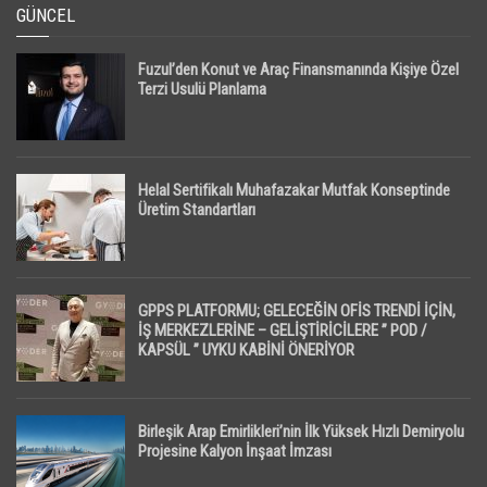
GÜNCEL
Fuzul’den Konut ve Araç Finansmanında Kişiye Özel
Terzi Usulü Planlama
Helal Sertifikalı Muhafazakar Mutfak Konseptinde
Üretim Standartları
GPPS PLATFORMU; GELECEĞİN OFİS TRENDİ İÇİN,
İŞ MERKEZLERİNE – GELİŞTİRİCİLERE ” POD /
KAPSÜL ” UYKU KABİNİ ÖNERİYOR
Birleşik Arap Emirlikleri’nin İlk Yüksek Hızlı Demiryolu
Projesine Kalyon İnşaat İmzası