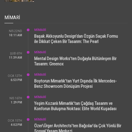
MIMARI
MİMARİ
NIS 22ND
10:11 AM
Başak Akkoyunlu Design’dan Özgün Saçak Formu
ile Dikkat Çeken Bir Tasarım: The Pearl
MİMARİ
ŞUB 6TH
11:39 AM
Mental Design Works’ten Doğayla Bütünleşen Bir
Tasarım: Greenox
MİMARİ
OCA 12TH
6:53 PM
Boytorun Mimarlık’tan Yurt Dışında İlk Mercedes-
Benz Showroom Dönüşüm Projesi
MİMARİ
NIS 16TH
1:29 PM
Yeşim Kozanlı Mimarlık’tan Çağdaş Tasarım ve
Konforun Buluşma Noktası: Elite World Kuşadası
MİMARİ
OCA 15TH
4:02 PM
Özer\Ürger Architects’ten Bağcılar’da Çok Yönlü Bir
Sosyal Yaşam Merkezi