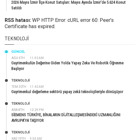
2026 Mayıs İzmir İlçe Konut Satışları: Mayıs Ayında İzmir’de 5.624 Konut
Satıldı
RSS hatası:
WP HTTP Error: cURL error 60: Peer's
Certificate has expired.
TEKNOLOJI
GÜNCEL
AĞU 4TH
11:02 AM
Gayrimenkulün Değerine Giden Yolda Yapay Zeka Ve Robotik Öğrenme
Başlıyor
TEKNOLOJİ
TEM 30TH
11:42 AM
Gayrimenkul değerleme sektörü yapay zekâ teknolojileriyle dönüşüyor
TEKNOLOJİ
ARA 8TH
12:29 PM
SİEMENS TÜRKİYE, BİNALARIN DİJİTALLEŞMESİNDEKİ UZMANLIĞINI
AVRUPA’YA TAŞIYOR
TEKNOLOJİ
KAS 19TH
9:50 AM