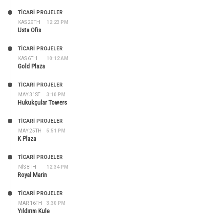
TİCARİ PROJELER
KAS 29TH
12:23 PM
Usta Ofis
TİCARİ PROJELER
KAS 6TH
10:12 AM
Gold Plaza
TİCARİ PROJELER
MAY 31ST
3:10 PM
Hukukçular Towers
TİCARİ PROJELER
MAY 25TH
5:51 PM
K Plaza
TİCARİ PROJELER
NIS 8TH
12:34 PM
Royal Marin
TİCARİ PROJELER
MAR 16TH
3:30 PM
Yıldırım Kule