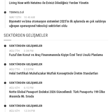
Living Now with Netatmo ile Evinizi Dilediğiniz Yerden Yönetin
TEKNOLOJİ
MAY 15TH
10:40 AM
Biyometri ve bina otomasyon sistemleri 2025’in ilk aylarında en çok saldırıya
uğrayan operasyonel teknoloji sektörleri oldu
SEKTÖRDEN GELIŞMELER
SEKTÖRDEN GELIŞMELER
AĞU 7TH
3:38 PM
Fuzul’den Konut ve Araç Finansmanında Kişiye Özel Terzi Usulü Planlama
SEKTÖRDEN GELIŞMELER
AĞU 7TH
3:32 PM
Helal Sertifikalı Muhafazakar Mutfak Konseptinde Üretim Standartları
SEKTÖRDEN GELIŞMELER
AĞU 6TH
6:15 PM
Notte Global Pasaport Endeksi 2026 Güncellendi: Türk Pasaportu 199 Ülke
Arasında 86. Sırada
SEKTÖRDEN GELIŞMELER
AĞU 6TH
12:34 PM