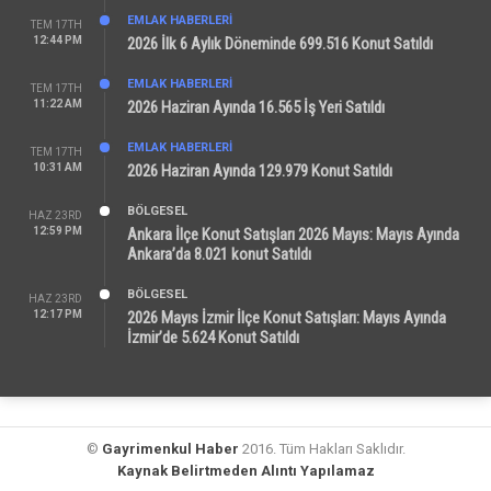
EMLAK HABERLERI
TEM 17TH
12:44 PM
2026 İlk 6 Aylık Döneminde 699.516 Konut Satıldı
EMLAK HABERLERI
TEM 17TH
11:22 AM
2026 Haziran Ayında 16.565 İş Yeri Satıldı
EMLAK HABERLERI
TEM 17TH
10:31 AM
2026 Haziran Ayında 129.979 Konut Satıldı
BÖLGESEL
HAZ 23RD
12:59 PM
Ankara İlçe Konut Satışları 2026 Mayıs: Mayıs Ayında
Ankara’da 8.021 konut Satıldı
BÖLGESEL
HAZ 23RD
12:17 PM
2026 Mayıs İzmir İlçe Konut Satışları: Mayıs Ayında
İzmir’de 5.624 Konut Satıldı
©
Gayrimenkul Haber
2016. Tüm Hakları Saklıdır.
Kaynak Belirtmeden Alıntı Yapılamaz