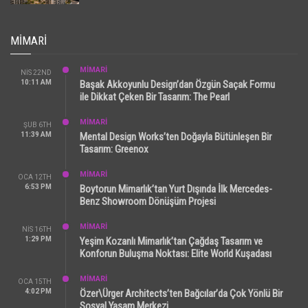
MIMARI
MİMARİ
NIS 22ND
10:11 AM
Başak Akkoyunlu Design’dan Özgün Saçak Formu
ile Dikkat Çeken Bir Tasarım: The Pearl
MİMARİ
ŞUB 6TH
11:39 AM
Mental Design Works’ten Doğayla Bütünleşen Bir
Tasarım: Greenox
MİMARİ
OCA 12TH
6:53 PM
Boytorun Mimarlık’tan Yurt Dışında İlk Mercedes-
Benz Showroom Dönüşüm Projesi
MİMARİ
NIS 16TH
1:29 PM
Yeşim Kozanlı Mimarlık’tan Çağdaş Tasarım ve
Konforun Buluşma Noktası: Elite World Kuşadası
MİMARİ
OCA 15TH
4:02 PM
Özer\Ürger Architects’ten Bağcılar’da Çok Yönlü Bir
Sosyal Yaşam Merkezi