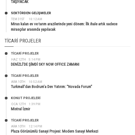
TAŞIYACAK
SEKTÖRDEN GELIŞMELER
TEM 31ST
10:12 AM
Miras kalan ev ve tarım arazilerinde yeni dönem: İlk ihale artık sadece
mirasçılar arasında yapılacak
TICARI PROJELER
TİCARİ PROJELER
HAZ 12TH
5:14 PM
DENİZLİ’DE ŞİMDİ SKY NOW OFFICE ZAMANI
TİCARİ PROJELER
ARA 10TH
10:52 AM
Turkmall’dan Bodrum’a Dev Yatırım: “Novada Forum”
KONUT PROJELERI
OCA 12TH
1:39 PM
Mistral İzmir
TİCARİ PROJELER
ARA 10TH
12:14 PM
Plaza Görünümlü Sanayi Projesi: Modern Sanayi Merkezi