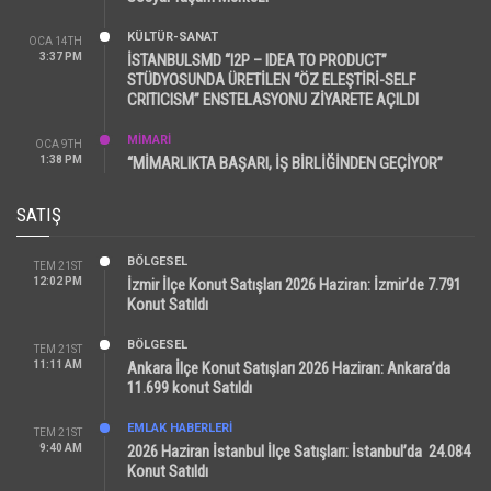
KÜLTÜR-SANAT
OCA 14TH
3:37 PM
İSTANBULSMD “I2P – IDEA TO PRODUCT”
STÜDYOSUNDA ÜRETİLEN “ÖZ ELEŞTİRİ-SELF
CRITICISM” ENSTELASYONU ZİYARETE AÇILDI
MİMARİ
OCA 9TH
1:38 PM
“MİMARLIKTA BAŞARI, İŞ BİRLİĞİNDEN GEÇİYOR”
SATIŞ
BÖLGESEL
TEM 21ST
12:02 PM
İzmir İlçe Konut Satışları 2026 Haziran: İzmir’de 7.791
Konut Satıldı
BÖLGESEL
TEM 21ST
11:11 AM
Ankara İlçe Konut Satışları 2026 Haziran: Ankara’da
11.699 konut Satıldı
EMLAK HABERLERI
TEM 21ST
9:40 AM
2026 Haziran İstanbul İlçe Satışları: İstanbul’da 24.084
Konut Satıldı