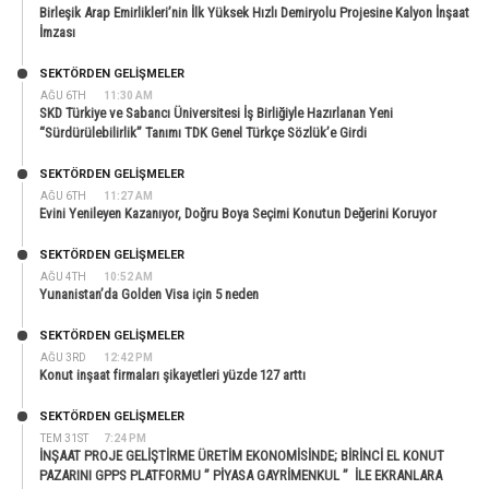
Birleşik Arap Emirlikleri’nin İlk Yüksek Hızlı Demiryolu Projesine Kalyon İnşaat
İmzası
SEKTÖRDEN GELIŞMELER
AĞU 6TH
11:30 AM
SKD Türkiye ve Sabancı Üniversitesi İş Birliğiyle Hazırlanan Yeni
“Sürdürülebilirlik” Tanımı TDK Genel Türkçe Sözlük’e Girdi
SEKTÖRDEN GELIŞMELER
AĞU 6TH
11:27 AM
Evini Yenileyen Kazanıyor, Doğru Boya Seçimi Konutun Değerini Koruyor
SEKTÖRDEN GELIŞMELER
AĞU 4TH
10:52 AM
Yunanistan’da Golden Visa için 5 neden
SEKTÖRDEN GELIŞMELER
AĞU 3RD
12:42 PM
Konut inşaat firmaları şikayetleri yüzde 127 arttı
SEKTÖRDEN GELIŞMELER
TEM 31ST
7:24 PM
İNŞAAT PROJE GELİŞTİRME ÜRETİM EKONOMİSİNDE; BİRİNCİ EL KONUT
PAZARINI GPPS PLATFORMU ” PİYASA GAYRİMENKUL ” İLE EKRANLARA