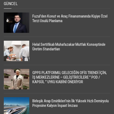
GÜNCEL
Fuzul’den Konut ve Araç Finansmanında Kişiye Özel
Terzi Usulü Planlama
Helal Sertifikalı Muhafazakar Mutfak Konseptinde
Üretim Standartları
GPPS PLATFORMU; GELECEĞİN OFİS TRENDİ İÇİN,
İŞ MERKEZLERİNE – GELİŞTİRİCİLERE ” POD /
KAPSÜL ” UYKU KABİNİ ÖNERİYOR
Birleşik Arap Emirlikleri’nin İlk Yüksek Hızlı Demiryolu
Projesine Kalyon İnşaat İmzası