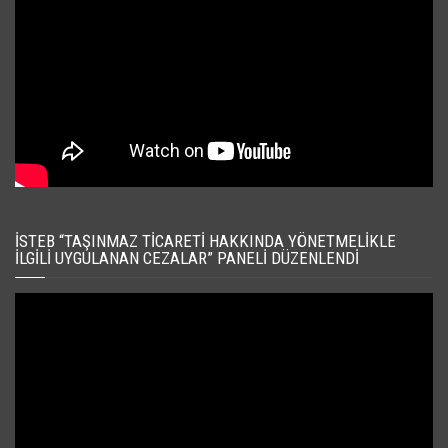
İSTEB “TAŞINMAZ TICARETI HAKKINDA YÖNETMELIKLE
İLGILI UYGULANAN CEZALAR” PANELI DÜZENLENDI