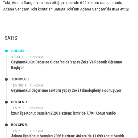
Toki, Adana Sarıçam'da inşa ettiği projesinde 649 konutu satışa sundu.
Adana Sarıçam Toki konutları Satışta Toki'nin Adana Sarıçam'da inşa ettiği...
SATIŞ
GÜNCEL
AĞU 4TH
11:02 AM
Gayrimenkulün Değerine Giden Yolda Yapay Zeka Ve Robotik Öğrenme
Başlıyor
TEKNOLOJİ
TEM 30TH
11:42 AM
Gayrimenkul değerleme sektörü yapay zekâ teknolojileriyle dönüşüyor
BÖLGESEL
TEM 21ST
12:02 PM
İzmir İlçe Konut Satışları 2026 Haziran: İzmir’de 7.791 Konut Satıldı
BÖLGESEL
TEM 21ST
11:11 AM
Ankara İlçe Konut Satışları 2026 Haziran: Ankara’da 11.699 konut Satıldı