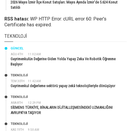
2026 Mayıs İzmir İlçe Konut Satışları: Mayıs Ayında İzmir’de 5.624 Konut
Satıldı
RSS hatası:
WP HTTP Error: cURL error 60: Peer's
Certificate has expired.
TEKNOLOJI
GÜNCEL
AĞU 4TH
11:02 AM
Gayrimenkulün Değerine Giden Yolda Yapay Zeka Ve Robotik Öğrenme
Başlıyor
TEKNOLOJİ
TEM 30TH
11:42 AM
Gayrimenkul değerleme sektörü yapay zekâ teknolojileriyle dönüşüyor
TEKNOLOJİ
ARA 8TH
12:29 PM
SİEMENS TÜRKİYE, BİNALARIN DİJİTALLEŞMESİNDEKİ UZMANLIĞINI
AVRUPA’YA TAŞIYOR
TEKNOLOJİ
KAS 19TH
9:50 AM