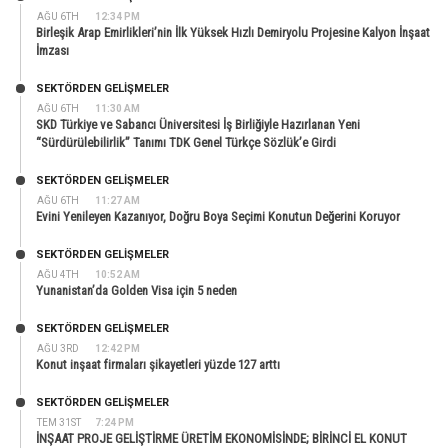
AĞU 6TH
12:34 PM
Birleşik Arap Emirlikleri’nin İlk Yüksek Hızlı Demiryolu Projesine Kalyon İnşaat
İmzası
SEKTÖRDEN GELIŞMELER
AĞU 6TH
11:30 AM
SKD Türkiye ve Sabancı Üniversitesi İş Birliğiyle Hazırlanan Yeni
“Sürdürülebilirlik” Tanımı TDK Genel Türkçe Sözlük’e Girdi
SEKTÖRDEN GELIŞMELER
AĞU 6TH
11:27 AM
Evini Yenileyen Kazanıyor, Doğru Boya Seçimi Konutun Değerini Koruyor
SEKTÖRDEN GELIŞMELER
AĞU 4TH
10:52 AM
Yunanistan’da Golden Visa için 5 neden
SEKTÖRDEN GELIŞMELER
AĞU 3RD
12:42 PM
Konut inşaat firmaları şikayetleri yüzde 127 arttı
SEKTÖRDEN GELIŞMELER
TEM 31ST
7:24 PM
İNŞAAT PROJE GELİŞTİRME ÜRETİM EKONOMİSİNDE; BİRİNCİ EL KONUT