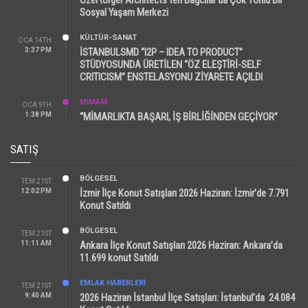
Sosyal Yaşam Merkezi
KÜLTÜR-SANAT
OCA 14TH
3:37 PM
İSTANBULSMD “I2P – IDEA TO PRODUCT”
STÜDYOSUNDA ÜRETİLEN “ÖZ ELEŞTİRİ-SELF
CRITICISM” ENSTELASYONU ZİYARETE AÇILDI
MİMARİ
OCA 9TH
1:38 PM
“MİMARLIKTA BAŞARI, İŞ BİRLİĞİNDEN GEÇİYOR”
SATIŞ
BÖLGESEL
TEM 21ST
12:02 PM
İzmir İlçe Konut Satışları 2026 Haziran: İzmir’de 7.791
Konut Satıldı
BÖLGESEL
TEM 21ST
11:11 AM
Ankara İlçe Konut Satışları 2026 Haziran: Ankara’da
11.699 konut Satıldı
EMLAK HABERLERI
TEM 21ST
9:40 AM
2026 Haziran İstanbul İlçe Satışları: İstanbul’da 24.084