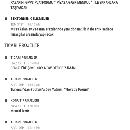
PAZARINI GPPS PLATFORMU ” PİYASA GAYRİMENKUL ” İLE EKRANLARA
TAŞIYACAK
SEKTÖRDEN GELIŞMELER
TEM 31ST
10:12 AM
Miras kalan ev ve tarım arazilerinde yeni dönem: İlk ihale artık sadece
mirasçılar arasında yapılacak
TICARI PROJELER
TİCARİ PROJELER
HAZ 12TH
5:14 PM
DENİZLİ’DE ŞİMDİ SKY NOW OFFICE ZAMANI
TİCARİ PROJELER
ARA 10TH
10:52 AM
Turkmall’dan Bodrum’a Dev Yatırım: “Novada Forum”
KONUT PROJELERI
OCA 12TH
1:39 PM
Mistral İzmir
TİCARİ PROJELER
ARA 10TH
12:14 PM