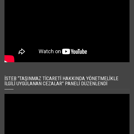
İSTEB “TAŞINMAZ TICARETI HAKKINDA YÖNETMELIKLE
İLGILI UYGULANAN CEZALAR” PANELI DÜZENLENDI