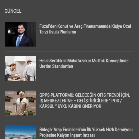
GÜNCEL
Fuzul’den Konut ve Araç Finansmanında Kişiye Özel
Terzi Usulü Planlama
Helal Sertifikalı Muhafazakar Mutfak Konseptinde
Üretim Standartları
GPPS PLATFORMU; GELECEĞİN OFİS TRENDİ İÇİN,
İŞ MERKEZLERİNE – GELİŞTİRİCİLERE ” POD /
KAPSÜL ” UYKU KABİNİ ÖNERİYOR
Birleşik Arap Emirlikleri’nin İlk Yüksek Hızlı Demiryolu
Projesine Kalyon İnşaat İmzası