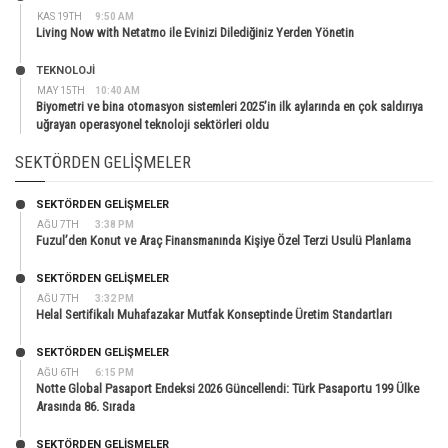
KAS 19TH
9:50 AM
Living Now with Netatmo ile Evinizi Dilediğiniz Yerden Yönetin
TEKNOLOJİ
MAY 15TH
10:40 AM
Biyometri ve bina otomasyon sistemleri 2025’in ilk aylarında en çok saldırıya
uğrayan operasyonel teknoloji sektörleri oldu
SEKTÖRDEN GELIŞMELER
SEKTÖRDEN GELIŞMELER
AĞU 7TH
3:38 PM
Fuzul’den Konut ve Araç Finansmanında Kişiye Özel Terzi Usulü Planlama
SEKTÖRDEN GELIŞMELER
AĞU 7TH
3:32 PM
Helal Sertifikalı Muhafazakar Mutfak Konseptinde Üretim Standartları
SEKTÖRDEN GELIŞMELER
AĞU 6TH
6:15 PM
Notte Global Pasaport Endeksi 2026 Güncellendi: Türk Pasaportu 199 Ülke
Arasında 86. Sırada
SEKTÖRDEN GELIŞMELER