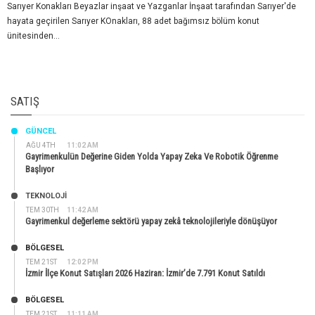
Sarıyer Konakları Beyazlar inşaat ve Yazganlar İnşaat tarafından Sarıyer'de
hayata geçirilen Sarıyer KOnakları, 88 adet bağımsız bölüm konut
ünitesinden...
SATIŞ
GÜNCEL
AĞU 4TH
11:02 AM
Gayrimenkulün Değerine Giden Yolda Yapay Zeka Ve Robotik Öğrenme
Başlıyor
TEKNOLOJİ
TEM 30TH
11:42 AM
Gayrimenkul değerleme sektörü yapay zekâ teknolojileriyle dönüşüyor
BÖLGESEL
TEM 21ST
12:02 PM
İzmir İlçe Konut Satışları 2026 Haziran: İzmir’de 7.791 Konut Satıldı
BÖLGESEL
TEM 21ST
11:11 AM