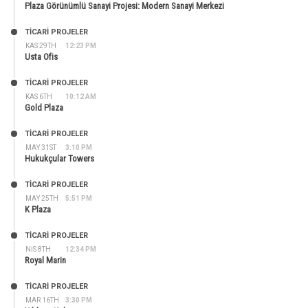
Plaza Görünümlü Sanayi Projesi: Modern Sanayi Merkezi
TİCARİ PROJELER
KAS 29TH
12:23 PM
Usta Ofis
TİCARİ PROJELER
KAS 6TH
10:12 AM
Gold Plaza
TİCARİ PROJELER
MAY 31ST
3:10 PM
Hukukçular Towers
TİCARİ PROJELER
MAY 25TH
5:51 PM
K Plaza
TİCARİ PROJELER
NIS 8TH
12:34 PM
Royal Marin
TİCARİ PROJELER
MAR 16TH
3:30 PM