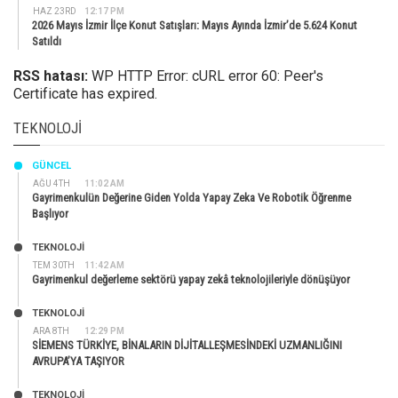
HAZ 23RD
12:17 PM
2026 Mayıs İzmir İlçe Konut Satışları: Mayıs Ayında İzmir’de 5.624 Konut
Satıldı
RSS hatası:
WP HTTP Error: cURL error 60: Peer's
Certificate has expired.
TEKNOLOJI
GÜNCEL
AĞU 4TH
11:02 AM
Gayrimenkulün Değerine Giden Yolda Yapay Zeka Ve Robotik Öğrenme
Başlıyor
TEKNOLOJİ
TEM 30TH
11:42 AM
Gayrimenkul değerleme sektörü yapay zekâ teknolojileriyle dönüşüyor
TEKNOLOJİ
ARA 8TH
12:29 PM
SİEMENS TÜRKİYE, BİNALARIN DİJİTALLEŞMESİNDEKİ UZMANLIĞINI
AVRUPA’YA TAŞIYOR
TEKNOLOJİ