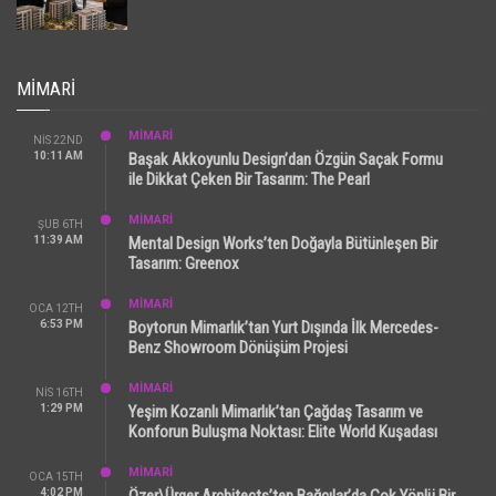
MIMARI
MİMARİ
NIS 22ND
10:11 AM
Başak Akkoyunlu Design’dan Özgün Saçak Formu
ile Dikkat Çeken Bir Tasarım: The Pearl
MİMARİ
ŞUB 6TH
11:39 AM
Mental Design Works’ten Doğayla Bütünleşen Bir
Tasarım: Greenox
MİMARİ
OCA 12TH
6:53 PM
Boytorun Mimarlık’tan Yurt Dışında İlk Mercedes-
Benz Showroom Dönüşüm Projesi
MİMARİ
NIS 16TH
1:29 PM
Yeşim Kozanlı Mimarlık’tan Çağdaş Tasarım ve
Konforun Buluşma Noktası: Elite World Kuşadası
MİMARİ
OCA 15TH
4:02 PM
Özer\Ürger Architects’ten Bağcılar’da Çok Yönlü Bir