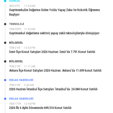
GÜNCEL
AĞU 4TH
11:02 AM
Gayrimenkulün Değerine Giden Yolda Yapay Zeka Ve Robotik Öğrenme
Başlıyor
TEKNOLOJİ
TEM 30TH
11:42 AM
Gayrimenkul değerleme sektörü yapay zekâ teknolojileriyle dönüşüyor
BÖLGESEL
TEM 21ST
12:02 PM
İzmir İlçe Konut Satışları 2026 Haziran: İzmir’de 7.791 Konut Satıldı
BÖLGESEL
TEM 21ST
11:11 AM
Ankara İlçe Konut Satışları 2026 Haziran: Ankara’da 11.699 konut Satıldı
EMLAK HABERLERI
TEM 21ST
9:40 AM
2026 Haziran İstanbul İlçe Satışları: İstanbul’da 24.084 Konut Satıldı
EMLAK HABERLERI
TEM 17TH
12:44 PM
2026 İlk 6 Aylık Döneminde 699.516 Konut Satıldı