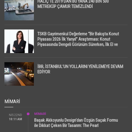
HALİÇ’TE 2019’DAN BU YANA 240 BİN 500
METREKÜP ÇAMUR TEMİZLENDİ
TSKB Gayrimenkul Değerleme “Bir Bakışta Konut
Piyasası 2026 İlk Yarıyıl” Araştırması: Konut
Piyasasında Dengeli Görünüm Sürerken, İlk El ve
İpotekli Satışlarda Sınırlı Toparlanma Dikkat Çekti
İBB, İSTANBUL’UN YOLLARINI YENİLEMEYE DEVAM
EDİYOR
MIMARI
MİMARİ
NIS 22ND
10:11 AM
Başak Akkoyunlu Design’dan Özgün Saçak Formu
ile Dikkat Çeken Bir Tasarım: The Pearl