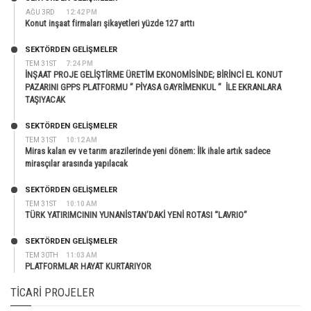
AĞU 3RD
12:42 PM
Konut inşaat firmaları şikayetleri yüzde 127 arttı
SEKTÖRDEN GELIŞMELER
TEM 31ST
7:24 PM
İNŞAAT PROJE GELİŞTİRME ÜRETİM EKONOMİSİNDE; BİRİNCİ EL KONUT
PAZARINI GPPS PLATFORMU ” PİYASA GAYRİMENKUL ” İLE EKRANLARA
TAŞIYACAK
SEKTÖRDEN GELIŞMELER
TEM 31ST
10:12 AM
Miras kalan ev ve tarım arazilerinde yeni dönem: İlk ihale artık sadece
mirasçılar arasında yapılacak
SEKTÖRDEN GELIŞMELER
TEM 31ST
10:10 AM
TÜRK YATIRIMCININ YUNANİSTAN’DAKİ YENİ ROTASI “LAVRIO”
SEKTÖRDEN GELIŞMELER
TEM 30TH
11:03 AM
PLATFORMLAR HAYAT KURTARIYOR
TICARI PROJELER