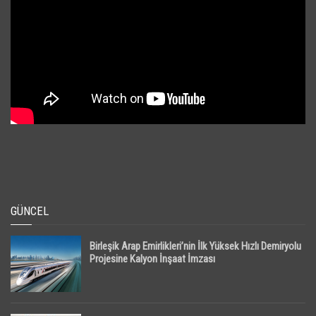
GÜNCEL
Birleşik Arap Emirlikleri’nin İlk Yüksek Hızlı Demiryolu
Projesine Kalyon İnşaat İmzası