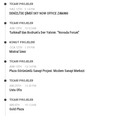
TİCARİ PROJELER
HAZ 12TH
5:14 PM
DENİZLİ’DE ŞİMDİ SKY NOW OFFICE ZAMANI
TİCARİ PROJELER
ARA 10TH
10:52 AM
Turkmall’dan Bodrum’a Dev Yatırım: “Novada Forum”
KONUT PROJELERI
OCA 12TH
1:39 PM
Mistral İzmir
TİCARİ PROJELER
ARA 10TH
12:14 PM
Plaza Görünümlü Sanayi Projesi: Modern Sanayi Merkezi
TİCARİ PROJELER
KAS 29TH
12:23 PM
Usta Ofis
TİCARİ PROJELER
KAS 6TH
10:12 AM
Gold Plaza