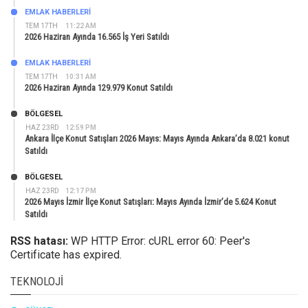
EMLAK HABERLERI
TEM 17TH
11:22 AM
2026 Haziran Ayında 16.565 İş Yeri Satıldı
EMLAK HABERLERI
TEM 17TH
10:31 AM
2026 Haziran Ayında 129.979 Konut Satıldı
BÖLGESEL
HAZ 23RD
12:59 PM
Ankara İlçe Konut Satışları 2026 Mayıs: Mayıs Ayında Ankara’da 8.021 konut
Satıldı
BÖLGESEL
HAZ 23RD
12:17 PM
2026 Mayıs İzmir İlçe Konut Satışları: Mayıs Ayında İzmir’de 5.624 Konut
Satıldı
RSS hatası:
WP HTTP Error: cURL error 60: Peer's
Certificate has expired.
TEKNOLOJI