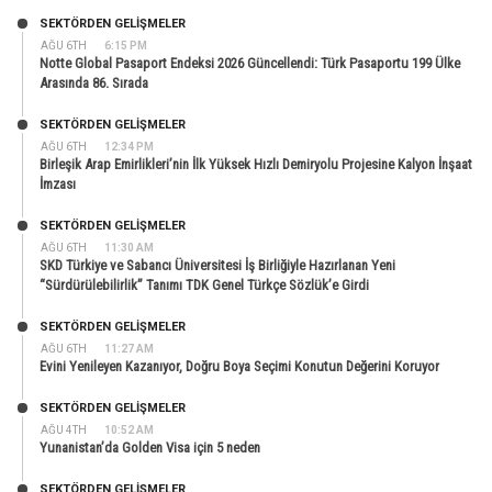
SEKTÖRDEN GELIŞMELER
AĞU 6TH
6:15 PM
Notte Global Pasaport Endeksi 2026 Güncellendi: Türk Pasaportu 199 Ülke
Arasında 86. Sırada
SEKTÖRDEN GELIŞMELER
AĞU 6TH
12:34 PM
Birleşik Arap Emirlikleri’nin İlk Yüksek Hızlı Demiryolu Projesine Kalyon İnşaat
İmzası
SEKTÖRDEN GELIŞMELER
AĞU 6TH
11:30 AM
SKD Türkiye ve Sabancı Üniversitesi İş Birliğiyle Hazırlanan Yeni
“Sürdürülebilirlik” Tanımı TDK Genel Türkçe Sözlük’e Girdi
SEKTÖRDEN GELIŞMELER
AĞU 6TH
11:27 AM
Evini Yenileyen Kazanıyor, Doğru Boya Seçimi Konutun Değerini Koruyor
SEKTÖRDEN GELIŞMELER
AĞU 4TH
10:52 AM
Yunanistan’da Golden Visa için 5 neden
SEKTÖRDEN GELIŞMELER