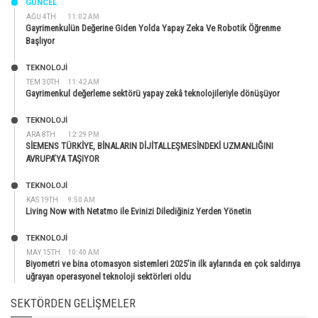
GÜNCEL
AĞU 4TH
11:02 AM
Gayrimenkulün Değerine Giden Yolda Yapay Zeka Ve Robotik Öğrenme
Başlıyor
TEKNOLOJİ
TEM 30TH
11:42 AM
Gayrimenkul değerleme sektörü yapay zekâ teknolojileriyle dönüşüyor
TEKNOLOJİ
ARA 8TH
12:29 PM
SİEMENS TÜRKİYE, BİNALARIN DİJİTALLEŞMESİNDEKİ UZMANLIĞINI
AVRUPA’YA TAŞIYOR
TEKNOLOJİ
KAS 19TH
9:50 AM
Living Now with Netatmo ile Evinizi Dilediğiniz Yerden Yönetin
TEKNOLOJİ
MAY 15TH
10:40 AM
Biyometri ve bina otomasyon sistemleri 2025’in ilk aylarında en çok saldırıya
uğrayan operasyonel teknoloji sektörleri oldu
SEKTÖRDEN GELIŞMELER