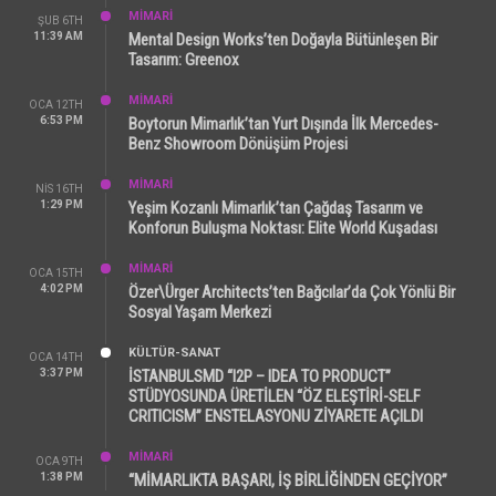
MİMARİ
ŞUB 6TH
11:39 AM
Mental Design Works’ten Doğayla Bütünleşen Bir
Tasarım: Greenox
MİMARİ
OCA 12TH
6:53 PM
Boytorun Mimarlık’tan Yurt Dışında İlk Mercedes-
Benz Showroom Dönüşüm Projesi
MİMARİ
NIS 16TH
1:29 PM
Yeşim Kozanlı Mimarlık’tan Çağdaş Tasarım ve
Konforun Buluşma Noktası: Elite World Kuşadası
MİMARİ
OCA 15TH
4:02 PM
Özer\Ürger Architects’ten Bağcılar’da Çok Yönlü Bir
Sosyal Yaşam Merkezi
KÜLTÜR-SANAT
OCA 14TH
3:37 PM
İSTANBULSMD “I2P – IDEA TO PRODUCT”
STÜDYOSUNDA ÜRETİLEN “ÖZ ELEŞTİRİ-SELF
CRITICISM” ENSTELASYONU ZİYARETE AÇILDI
MİMARİ
OCA 9TH
1:38 PM
“MİMARLIKTA BAŞARI, İŞ BİRLİĞİNDEN GEÇİYOR”