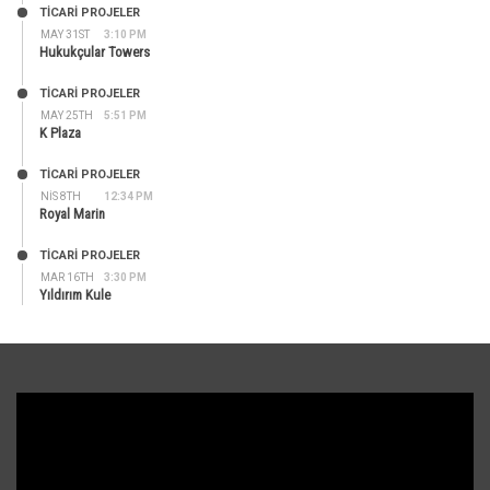
TİCARİ PROJELER
MAY 31ST
3:10 PM
Hukukçular Towers
TİCARİ PROJELER
MAY 25TH
5:51 PM
K Plaza
TİCARİ PROJELER
NIS 8TH
12:34 PM
Royal Marin
TİCARİ PROJELER
MAR 16TH
3:30 PM
Yıldırım Kule