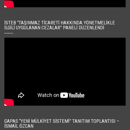
İSTEB “TAŞINMAZ TICARETI HAKKINDA YÖNETMELIKLE
İLGILI UYGULANAN CEZALAR” PANELI DÜZENLENDI
GAPAS “YENI MÜLKIYET SISTEMI” TANITIM TOPLANTISI –
İSMAIL ÖZCAN