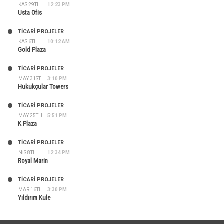
KAS 29TH
12:23 PM
Usta Ofis
TİCARİ PROJELER
KAS 6TH
10:12 AM
Gold Plaza
TİCARİ PROJELER
MAY 31ST
3:10 PM
Hukukçular Towers
TİCARİ PROJELER
MAY 25TH
5:51 PM
K Plaza
TİCARİ PROJELER
NIS 8TH
12:34 PM
Royal Marin
TİCARİ PROJELER
MAR 16TH
3:30 PM
Yıldırım Kule