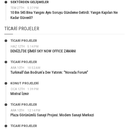
SEKTÖRDEN GELIŞMELER
TEM 27TH
5:37 PM
10 Bin 545 Bina Yangını Aynı Soruyu Gündeme Getirdi: Yangın Kapıları Ne
Kadar Güvenli?
TICARI PROJELER
TİCARİ PROJELER
HAZ 12TH
5:14 PM
DENİZLİ’DE ŞİMDİ SKY NOW OFFICE ZAMANI
TİCARİ PROJELER
ARA 10TH
10:52 AM
Turkmall’dan Bodrum’a Dev Yatırım: “Novada Forum”
KONUT PROJELERI
OCA 12TH
1:39 PM
Mistral İzmir
TİCARİ PROJELER
ARA 10TH
12:14 PM
Plaza Görünümlü Sanayi Projesi: Modern Sanayi Merkezi
TİCARİ PROJELER