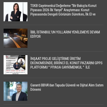
TSKB Gayrimenkul Değerleme “Bir Bakışta Konut
Piyasası 2026 İlk Yarıyıl” Araştırması: Konut
Piyasasında Dengeli Görünüm Sürerken, İlk El ve
İpotekli Satışlarda Sınırlı Toparlanma Dikkat Çekti
İBB, İSTANBUL’UN YOLLARINI YENİLEMEYE DEVAM
EDİYOR
İNŞAAT PROJE GELİŞTİRME ÜRETİM
EKONOMİSİNDE; BİRİNCİ EL KONUT PAZARINI GPPS
PLATFORMU ” PİYASA GAYRİMENKUL ” İLE
EKRANLARA TAŞIYACAK
Garanti BBVA’dan Tapuda Güvenli ve Dijital Alım Satım
Dönemi