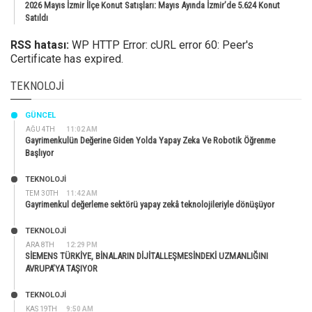
2026 Mayıs İzmir İlçe Konut Satışları: Mayıs Ayında İzmir’de 5.624 Konut
Satıldı
RSS hatası:
WP HTTP Error: cURL error 60: Peer's
Certificate has expired.
TEKNOLOJI
GÜNCEL
AĞU 4TH
11:02 AM
Gayrimenkulün Değerine Giden Yolda Yapay Zeka Ve Robotik Öğrenme
Başlıyor
TEKNOLOJİ
TEM 30TH
11:42 AM
Gayrimenkul değerleme sektörü yapay zekâ teknolojileriyle dönüşüyor
TEKNOLOJİ
ARA 8TH
12:29 PM
SİEMENS TÜRKİYE, BİNALARIN DİJİTALLEŞMESİNDEKİ UZMANLIĞINI
AVRUPA’YA TAŞIYOR
TEKNOLOJİ
KAS 19TH
9:50 AM