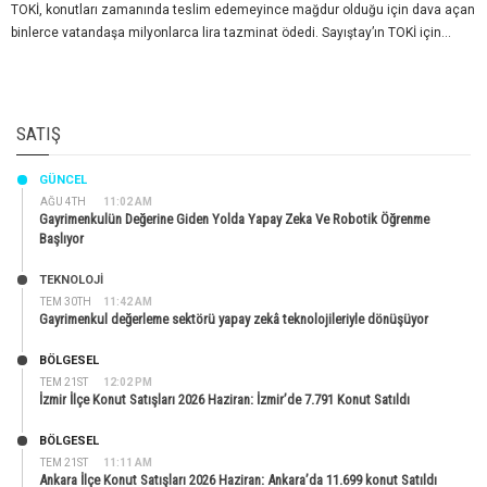
TOKİ, konutları zamanında teslim edemeyince mağdur olduğu için dava açan
binlerce vatandaşa milyonlarca lira tazminat ödedi. Sayıştay’ın TOKİ için...
SATIŞ
GÜNCEL
AĞU 4TH
11:02 AM
Gayrimenkulün Değerine Giden Yolda Yapay Zeka Ve Robotik Öğrenme
Başlıyor
TEKNOLOJİ
TEM 30TH
11:42 AM
Gayrimenkul değerleme sektörü yapay zekâ teknolojileriyle dönüşüyor
BÖLGESEL
TEM 21ST
12:02 PM
İzmir İlçe Konut Satışları 2026 Haziran: İzmir’de 7.791 Konut Satıldı
BÖLGESEL
TEM 21ST
11:11 AM
Ankara İlçe Konut Satışları 2026 Haziran: Ankara’da 11.699 konut Satıldı