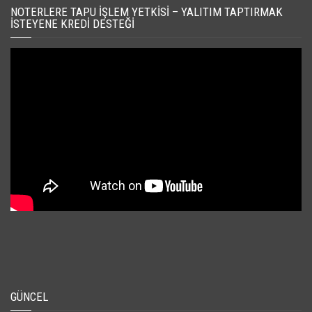
NOTERLERE TAPU İŞLEM YETKISI – YALITIM TAPTIRMAK
İSTEYENE KREDI DESTEĞI
GÜNCEL