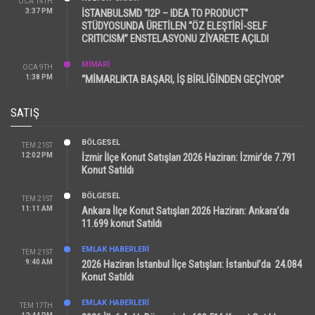
OCA 14TH
3:37 PM
İSTANBULSMD “I2P – IDEA TO PRODUCT”
STÜDYOSUNDA ÜRETİLEN “ÖZ ELEŞTİRİ-SELF
CRITICISM” ENSTELASYONU ZİYARETE AÇILDI
MİMARİ
OCA 9TH
1:38 PM
“MİMARLIKTA BAŞARI, İŞ BİRLİĞİNDEN GEÇİYOR”
SATIŞ
BÖLGESEL
TEM 21ST
12:02 PM
İzmir İlçe Konut Satışları 2026 Haziran: İzmir’de 7.791
Konut Satıldı
BÖLGESEL
TEM 21ST
11:11 AM
Ankara İlçe Konut Satışları 2026 Haziran: Ankara’da
11.699 konut Satıldı
EMLAK HABERLERI
TEM 21ST
9:40 AM
2026 Haziran İstanbul İlçe Satışları: İstanbul’da 24.084
Konut Satıldı
EMLAK HABERLERI
TEM 17TH