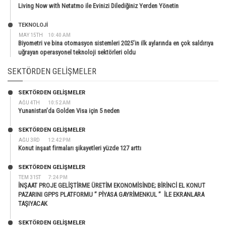
Living Now with Netatmo ile Evinizi Dilediğiniz Yerden Yönetin
TEKNOLOJİ
MAY 15TH
10:40 AM
Biyometri ve bina otomasyon sistemleri 2025’in ilk aylarında en çok saldırıya
uğrayan operasyonel teknoloji sektörleri oldu
SEKTÖRDEN GELIŞMELER
SEKTÖRDEN GELIŞMELER
AĞU 4TH
10:52 AM
Yunanistan’da Golden Visa için 5 neden
SEKTÖRDEN GELIŞMELER
AĞU 3RD
12:42 PM
Konut inşaat firmaları şikayetleri yüzde 127 arttı
SEKTÖRDEN GELIŞMELER
TEM 31ST
7:24 PM
İNŞAAT PROJE GELİŞTİRME ÜRETİM EKONOMİSİNDE; BİRİNCİ EL KONUT
PAZARINI GPPS PLATFORMU ” PİYASA GAYRİMENKUL ” İLE EKRANLARA
TAŞIYACAK
SEKTÖRDEN GELIŞMELER