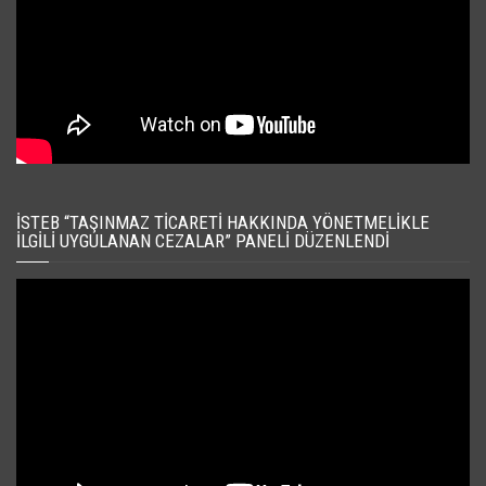
İSTEB “TAŞINMAZ TICARETI HAKKINDA YÖNETMELIKLE
İLGILI UYGULANAN CEZALAR” PANELI DÜZENLENDI