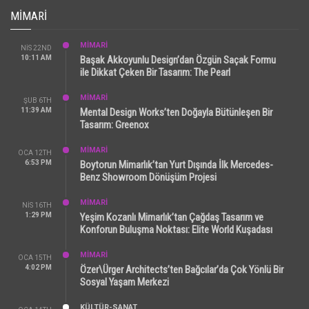
MIMARI
MİMARİ
NIS 22ND
10:11 AM
Başak Akkoyunlu Design’dan Özgün Saçak Formu
ile Dikkat Çeken Bir Tasarım: The Pearl
MİMARİ
ŞUB 6TH
11:39 AM
Mental Design Works’ten Doğayla Bütünleşen Bir
Tasarım: Greenox
MİMARİ
OCA 12TH
6:53 PM
Boytorun Mimarlık’tan Yurt Dışında İlk Mercedes-
Benz Showroom Dönüşüm Projesi
MİMARİ
NIS 16TH
1:29 PM
Yeşim Kozanlı Mimarlık’tan Çağdaş Tasarım ve
Konforun Buluşma Noktası: Elite World Kuşadası
MİMARİ
OCA 15TH
4:02 PM
Özer\Ürger Architects’ten Bağcılar’da Çok Yönlü Bir
Sosyal Yaşam Merkezi
KÜLTÜR-SANAT