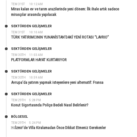
TEM 31ST
10:12 AM
Miras kalan ev ve tarım arazilerinde yeni dönem: İlk ihale artık sadece
mirasçılar arasında yapılacak
SEKTÖRDEN GELIŞMELER
TEM 31ST
10:10 AM
TÜRK YATIRIMCININ YUNANİSTAN’DAKİ YENİ ROTASI “LAVRIO”
SEKTÖRDEN GELIŞMELER
TEM 30TH
11:03 AM
PLATFORMLAR HAYAT KURTARIYOR
SEKTÖRDEN GELIŞMELER
TEM 30TH
10:59 AM
Avrupa’da yatırım yapmak isteyenlere yeni alternatif: Fransa
SEKTÖRDEN GELIŞMELER
TEM 29TH
5:28 PM
Konut Sigortasında Poliçe Bedeli Nasıl Belirlenir?
BÖLGESEL
TEM 29TH
5:24 PM
￼İzmir’de Villa Kiralamadan Önce Dikkat Etmeniz Gerekenler