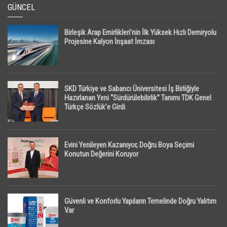
GÜNCEL
Birleşik Arap Emirlikleri’nin İlk Yüksek Hızlı Demiryolu
Projesine Kalyon İnşaat İmzası
SKD Türkiye ve Sabancı Üniversitesi İş Birliğiyle
Hazırlanan Yeni “Sürdürülebilirlik” Tanımı TDK Genel
Türkçe Sözlük’e Girdi
Evini Yenileyen Kazanıyor, Doğru Boya Seçimi
Konutun Değerini Koruyor
Güvenli ve Konforlu Yapıların Temelinde Doğru Yalıtım
Var