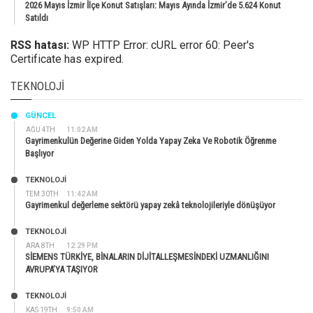
2026 Mayıs İzmir İlçe Konut Satışları: Mayıs Ayında İzmir’de 5.624 Konut
Satıldı
RSS hatası:
WP HTTP Error: cURL error 60: Peer's
Certificate has expired.
TEKNOLOJI
GÜNCEL
AĞU 4TH
11:02 AM
Gayrimenkulün Değerine Giden Yolda Yapay Zeka Ve Robotik Öğrenme
Başlıyor
TEKNOLOJİ
TEM 30TH
11:42 AM
Gayrimenkul değerleme sektörü yapay zekâ teknolojileriyle dönüşüyor
TEKNOLOJİ
ARA 8TH
12:29 PM
SİEMENS TÜRKİYE, BİNALARIN DİJİTALLEŞMESİNDEKİ UZMANLIĞINI
AVRUPA’YA TAŞIYOR
TEKNOLOJİ
KAS 19TH
9:50 AM