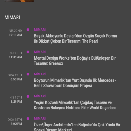
MIMARI
MİMARİ
NIS 22ND
10:11 AM
Başak Akkoyunlu Design’dan Özgün Saçak Formu
ile Dikkat Çeken Bir Tasarım: The Pearl
MİMARİ
ŞUB 6TH
11:39 AM
Mental Design Works’ten Doğayla Bütünleşen Bir
Tasarım: Greenox
MİMARİ
OCA 12TH
6:53 PM
Boytorun Mimarlık’tan Yurt Dışında İlk Mercedes-
Benz Showroom Dönüşüm Projesi
MİMARİ
NIS 16TH
1:29 PM
Yeşim Kozanlı Mimarlık’tan Çağdaş Tasarım ve
Konforun Buluşma Noktası: Elite World Kuşadası
MİMARİ
OCA 15TH
4:02 PM
Özer\Ürger Architects’ten Bağcılar’da Çok Yönlü Bir
Sosyal Yaşam Merkezi