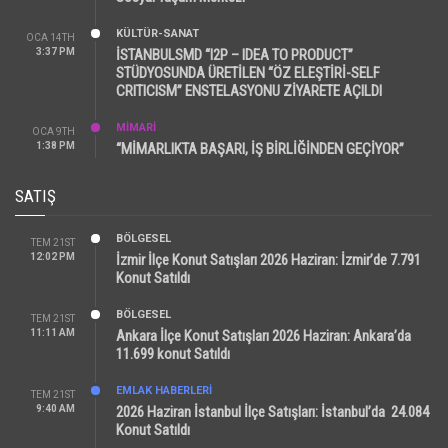
KÜLTÜR-SANAT
OCA 14TH
3:37 PM
İSTANBULSMD “I2P – IDEA TO PRODUCT”
STÜDYOSUNDA ÜRETİLEN “ÖZ ELEŞTİRİ-SELF
CRITICISM” ENSTELASYONU ZİYARETE AÇILDI
MİMARİ
OCA 9TH
1:38 PM
“MİMARLIKTA BAŞARI, İŞ BİRLİĞİNDEN GEÇİYOR”
SATIŞ
BÖLGESEL
TEM 21ST
12:02 PM
İzmir İlçe Konut Satışları 2026 Haziran: İzmir’de 7.791
Konut Satıldı
BÖLGESEL
TEM 21ST
11:11 AM
Ankara İlçe Konut Satışları 2026 Haziran: Ankara’da
11.699 konut Satıldı
EMLAK HABERLERI
TEM 21ST
9:40 AM
2026 Haziran İstanbul İlçe Satışları: İstanbul’da 24.084
Konut Satıldı