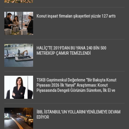
Konut inşaat firmaları şikayetleri yüzde 127 arttı
HALİÇ’TE 2019’DAN BU YANA 240 BİN 500
METREKÜP ÇAMUR TEMİZLENDİ
TSKB Gayrimenkul Değerleme “Bir Bakışta Konut
Piyasası 2026 İlk Yarıyıl” Araştırması: Konut
Piyasasında Dengeli Görünüm Sürerken, İlk El ve
İpotekli Satışlarda Sınırlı Toparlanma Dikkat Çekti
İBB, İSTANBUL’UN YOLLARINI YENİLEMEYE DEVAM
EDİYOR