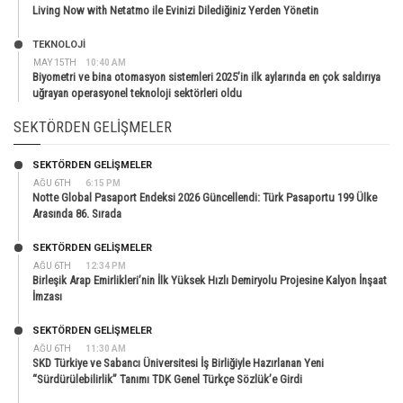
Living Now with Netatmo ile Evinizi Dilediğiniz Yerden Yönetin
TEKNOLOJİ
MAY 15TH
10:40 AM
Biyometri ve bina otomasyon sistemleri 2025’in ilk aylarında en çok saldırıya
uğrayan operasyonel teknoloji sektörleri oldu
SEKTÖRDEN GELIŞMELER
SEKTÖRDEN GELIŞMELER
AĞU 6TH
6:15 PM
Notte Global Pasaport Endeksi 2026 Güncellendi: Türk Pasaportu 199 Ülke
Arasında 86. Sırada
SEKTÖRDEN GELIŞMELER
AĞU 6TH
12:34 PM
Birleşik Arap Emirlikleri’nin İlk Yüksek Hızlı Demiryolu Projesine Kalyon İnşaat
İmzası
SEKTÖRDEN GELIŞMELER
AĞU 6TH
11:30 AM
SKD Türkiye ve Sabancı Üniversitesi İş Birliğiyle Hazırlanan Yeni
“Sürdürülebilirlik” Tanımı TDK Genel Türkçe Sözlük’e Girdi