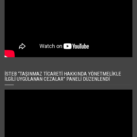
İSTEB “TAŞINMAZ TICARETI HAKKINDA YÖNETMELIKLE
İLGILI UYGULANAN CEZALAR” PANELI DÜZENLENDI