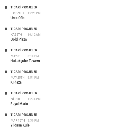
TİCARİ PROJELER
KAS 29TH
12:23 PM
Usta Ofis
TİCARİ PROJELER
KAS 6TH
10:12 AM
Gold Plaza
TİCARİ PROJELER
MAY 31ST
3:10 PM
Hukukçular Towers
TİCARİ PROJELER
MAY 25TH
5:51 PM
K Plaza
TİCARİ PROJELER
NIS 8TH
12:34 PM
Royal Marin
TİCARİ PROJELER
MAR 16TH
3:30 PM
Yıldırım Kule