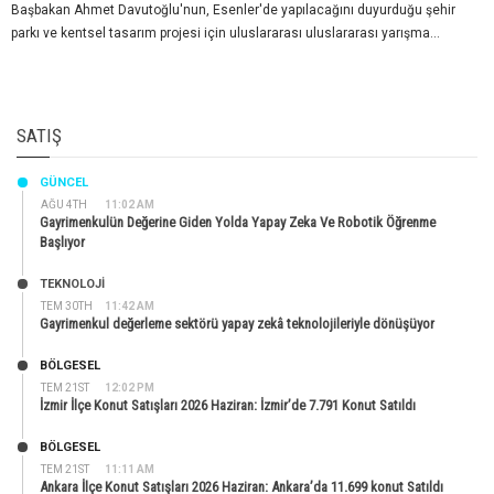
Başbakan Ahmet Davutoğlu'nun, Esenler'de yapılacağını duyurduğu şehir
parkı ve kentsel tasarım projesi için uluslararası uluslararası yarışma...
SATIŞ
GÜNCEL
AĞU 4TH
11:02 AM
Gayrimenkulün Değerine Giden Yolda Yapay Zeka Ve Robotik Öğrenme
Başlıyor
TEKNOLOJİ
TEM 30TH
11:42 AM
Gayrimenkul değerleme sektörü yapay zekâ teknolojileriyle dönüşüyor
BÖLGESEL
TEM 21ST
12:02 PM
İzmir İlçe Konut Satışları 2026 Haziran: İzmir’de 7.791 Konut Satıldı
BÖLGESEL
TEM 21ST
11:11 AM
Ankara İlçe Konut Satışları 2026 Haziran: Ankara’da 11.699 konut Satıldı