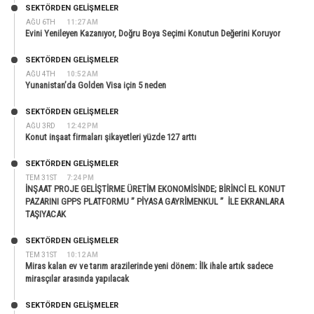
SEKTÖRDEN GELIŞMELER
AĞU 6TH
11:27 AM
Evini Yenileyen Kazanıyor, Doğru Boya Seçimi Konutun Değerini Koruyor
SEKTÖRDEN GELIŞMELER
AĞU 4TH
10:52 AM
Yunanistan’da Golden Visa için 5 neden
SEKTÖRDEN GELIŞMELER
AĞU 3RD
12:42 PM
Konut inşaat firmaları şikayetleri yüzde 127 arttı
SEKTÖRDEN GELIŞMELER
TEM 31ST
7:24 PM
İNŞAAT PROJE GELİŞTİRME ÜRETİM EKONOMİSİNDE; BİRİNCİ EL KONUT
PAZARINI GPPS PLATFORMU ” PİYASA GAYRİMENKUL ” İLE EKRANLARA
TAŞIYACAK
SEKTÖRDEN GELIŞMELER
TEM 31ST
10:12 AM
Miras kalan ev ve tarım arazilerinde yeni dönem: İlk ihale artık sadece
mirasçılar arasında yapılacak
SEKTÖRDEN GELIŞMELER