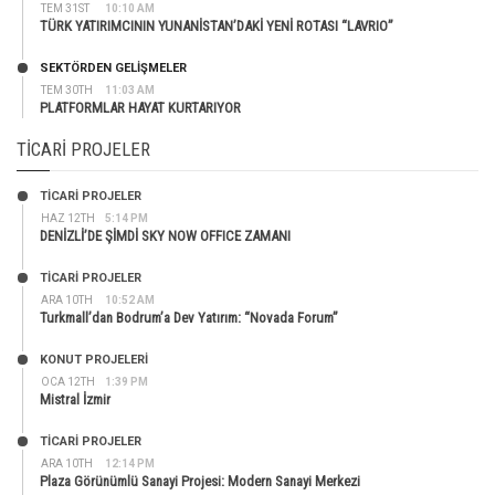
TEM 31ST
10:10 AM
TÜRK YATIRIMCININ YUNANİSTAN’DAKİ YENİ ROTASI “LAVRIO”
SEKTÖRDEN GELIŞMELER
TEM 30TH
11:03 AM
PLATFORMLAR HAYAT KURTARIYOR
TICARI PROJELER
TİCARİ PROJELER
HAZ 12TH
5:14 PM
DENİZLİ’DE ŞİMDİ SKY NOW OFFICE ZAMANI
TİCARİ PROJELER
ARA 10TH
10:52 AM
Turkmall’dan Bodrum’a Dev Yatırım: “Novada Forum”
KONUT PROJELERI
OCA 12TH
1:39 PM
Mistral İzmir
TİCARİ PROJELER
ARA 10TH
12:14 PM
Plaza Görünümlü Sanayi Projesi: Modern Sanayi Merkezi