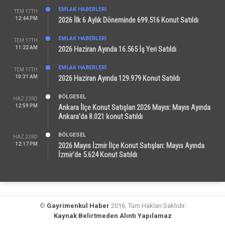
EMLAK HABERLERI
TEM 17TH
12:44 PM
2026 İlk 6 Aylık Döneminde 699.516 Konut Satıldı
EMLAK HABERLERI
TEM 17TH
11:22 AM
2026 Haziran Ayında 16.565 İş Yeri Satıldı
EMLAK HABERLERI
TEM 17TH
10:31 AM
2026 Haziran Ayında 129.979 Konut Satıldı
BÖLGESEL
HAZ 23RD
12:59 PM
Ankara İlçe Konut Satışları 2026 Mayıs: Mayıs Ayında
Ankara’da 8.021 konut Satıldı
BÖLGESEL
HAZ 23RD
12:17 PM
2026 Mayıs İzmir İlçe Konut Satışları: Mayıs Ayında
İzmir’de 5.624 Konut Satıldı
©
Gayrimenkul Haber
2016. Tüm Hakları Saklıdır.
Kaynak Belirtmeden Alıntı Yapılamaz