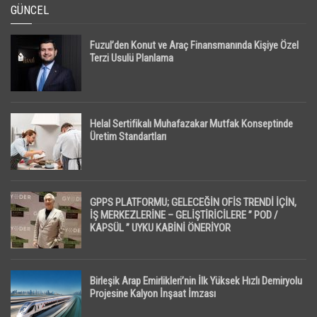
GÜNCEL
Fuzul’den Konut ve Araç Finansmanında Kişiye Özel
Terzi Usulü Planlama
Helal Sertifikalı Muhafazakar Mutfak Konseptinde
Üretim Standartları
GPPS PLATFORMU; GELECEĞİN OFİS TRENDİ İÇİN,
İŞ MERKEZLERİNE – GELİŞTİRİCİLERE ” POD /
KAPSÜL ” UYKU KABİNİ ÖNERİYOR
Birleşik Arap Emirlikleri’nin İlk Yüksek Hızlı Demiryolu
Projesine Kalyon İnşaat İmzası