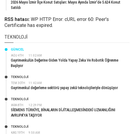
2026 Mayıs İzmir İlçe Konut Satışları: Mayıs Ayında İzmir’de 5.624 Konut
Satıldı
RSS hatası:
WP HTTP Error: cURL error 60: Peer's
Certificate has expired.
TEKNOLOJI
GÜNCEL
AĞU 4TH
11:02 AM
Gayrimenkulün Değerine Giden Yolda Yapay Zeka Ve Robotik Öğrenme
Başlıyor
TEKNOLOJİ
TEM 30TH
11:42 AM
Gayrimenkul değerleme sektörü yapay zekâ teknolojileriyle dönüşüyor
TEKNOLOJİ
ARA 8TH
12:29 PM
SİEMENS TÜRKİYE, BİNALARIN DİJİTALLEŞMESİNDEKİ UZMANLIĞINI
AVRUPA’YA TAŞIYOR
TEKNOLOJİ
KAS 19TH
9:50 AM