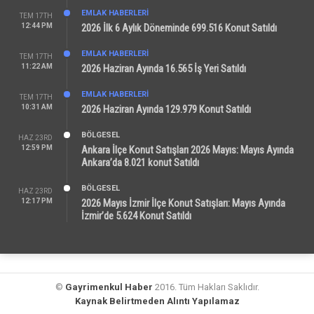
EMLAK HABERLERI
TEM 17TH
12:44 PM
2026 İlk 6 Aylık Döneminde 699.516 Konut Satıldı
EMLAK HABERLERI
TEM 17TH
11:22 AM
2026 Haziran Ayında 16.565 İş Yeri Satıldı
EMLAK HABERLERI
TEM 17TH
10:31 AM
2026 Haziran Ayında 129.979 Konut Satıldı
BÖLGESEL
HAZ 23RD
12:59 PM
Ankara İlçe Konut Satışları 2026 Mayıs: Mayıs Ayında
Ankara’da 8.021 konut Satıldı
BÖLGESEL
HAZ 23RD
12:17 PM
2026 Mayıs İzmir İlçe Konut Satışları: Mayıs Ayında
İzmir’de 5.624 Konut Satıldı
©
Gayrimenkul Haber
2016. Tüm Hakları Saklıdır.
Kaynak Belirtmeden Alıntı Yapılamaz