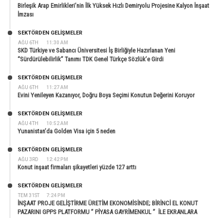
Birleşik Arap Emirlikleri’nin İlk Yüksek Hızlı Demiryolu Projesine Kalyon İnşaat
İmzası
SEKTÖRDEN GELIŞMELER
AĞU 6TH
11:30 AM
SKD Türkiye ve Sabancı Üniversitesi İş Birliğiyle Hazırlanan Yeni
“Sürdürülebilirlik” Tanımı TDK Genel Türkçe Sözlük’e Girdi
SEKTÖRDEN GELIŞMELER
AĞU 6TH
11:27 AM
Evini Yenileyen Kazanıyor, Doğru Boya Seçimi Konutun Değerini Koruyor
SEKTÖRDEN GELIŞMELER
AĞU 4TH
10:52 AM
Yunanistan’da Golden Visa için 5 neden
SEKTÖRDEN GELIŞMELER
AĞU 3RD
12:42 PM
Konut inşaat firmaları şikayetleri yüzde 127 arttı
SEKTÖRDEN GELIŞMELER
TEM 31ST
7:24 PM
İNŞAAT PROJE GELİŞTİRME ÜRETİM EKONOMİSİNDE; BİRİNCİ EL KONUT
PAZARINI GPPS PLATFORMU ” PİYASA GAYRİMENKUL ” İLE EKRANLARA