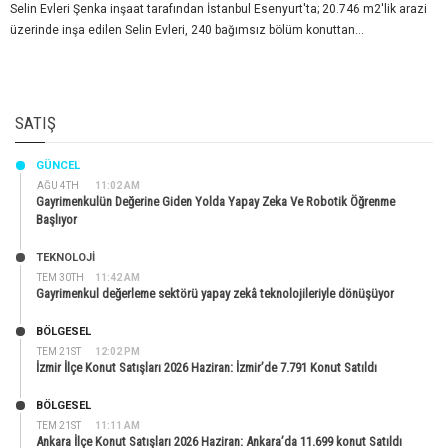
Selin Evleri Şenka inşaat tarafından İstanbul Esenyurt'ta; 20.746 m2'lik arazi
üzerinde inşa edilen Selin Evleri, 240 bağımsız bölüm konuttan...
SATIŞ
GÜNCEL
AĞU 4TH
11:02 AM
Gayrimenkulün Değerine Giden Yolda Yapay Zeka Ve Robotik Öğrenme
Başlıyor
TEKNOLOJİ
TEM 30TH
11:42 AM
Gayrimenkul değerleme sektörü yapay zekâ teknolojileriyle dönüşüyor
BÖLGESEL
TEM 21ST
12:02 PM
İzmir İlçe Konut Satışları 2026 Haziran: İzmir’de 7.791 Konut Satıldı
BÖLGESEL
TEM 21ST
11:11 AM
Ankara İlçe Konut Satışları 2026 Haziran: Ankara’da 11.699 konut Satıldı