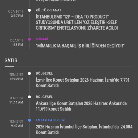
KÜLTÜR-SANAT
OCA 14TH
3:37 PM
İSTANBULSMD “I2P – IDEA TO PRODUCT”
STÜDYOSUNDA ÜRETİLEN “ÖZ ELEŞTİRİ-SELF
CRITICISM” ENSTELASYONU ZİYARETE AÇILDI
MİMARİ
OCA 9TH
1:38 PM
“MİMARLIKTA BAŞARI, İŞ BİRLİĞİNDEN GEÇİYOR”
SATIŞ
BÖLGESEL
TEM 21ST
12:02 PM
İzmir İlçe Konut Satışları 2026 Haziran: İzmir’de 7.791
Konut Satıldı
BÖLGESEL
TEM 21ST
11:11 AM
Ankara İlçe Konut Satışları 2026 Haziran: Ankara’da
11.699 konut Satıldı
EMLAK HABERLERI
TEM 21ST
9:40 AM
2026 Haziran İstanbul İlçe Satışları: İstanbul’da 24.084
Konut Satıldı