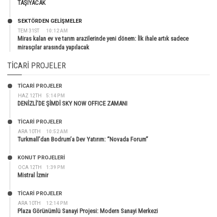
TAŞIYACAK
SEKTÖRDEN GELIŞMELER
TEM 31ST
10:12 AM
Miras kalan ev ve tarım arazilerinde yeni dönem: İlk ihale artık sadece
mirasçılar arasında yapılacak
TICARI PROJELER
TİCARİ PROJELER
HAZ 12TH
5:14 PM
DENİZLİ’DE ŞİMDİ SKY NOW OFFICE ZAMANI
TİCARİ PROJELER
ARA 10TH
10:52 AM
Turkmall’dan Bodrum’a Dev Yatırım: “Novada Forum”
KONUT PROJELERI
OCA 12TH
1:39 PM
Mistral İzmir
TİCARİ PROJELER
ARA 10TH
12:14 PM
Plaza Görünümlü Sanayi Projesi: Modern Sanayi Merkezi