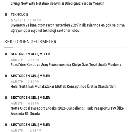
Living Now with Netatmo ile Evinizi Dilediğiniz Yerden Yönetin
TEKNOLOJİ
MAY 15TH
10:40 AM
Biyometri ve bina otomasyon sistemleri 2025’in ilk aylarında en çok saldırıya
uğrayan operasyonel teknoloji sektörleri oldu
SEKTÖRDEN GELIŞMELER
SEKTÖRDEN GELIŞMELER
AĞU 7TH
3:38 PM
Fuzul’den Konut ve Araç Finansmanında Kişiye Özel Terzi Usulü Planlama
SEKTÖRDEN GELIŞMELER
AĞU 7TH
3:32 PM
Helal Sertifikalı Muhafazakar Mutfak Konseptinde Üretim Standartları
SEKTÖRDEN GELIŞMELER
AĞU 6TH
6:15 PM
Notte Global Pasaport Endeksi 2026 Güncellendi: Türk Pasaportu 199 Ülke
Arasında 86. Sırada
SEKTÖRDEN GELIŞMELER
AĞU 6TH
12:34 PM