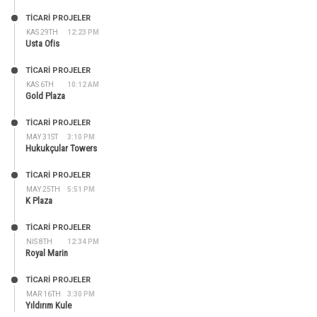
TİCARİ PROJELER
KAS 29TH
12:23 PM
Usta Ofis
TİCARİ PROJELER
KAS 6TH
10:12 AM
Gold Plaza
TİCARİ PROJELER
MAY 31ST
3:10 PM
Hukukçular Towers
TİCARİ PROJELER
MAY 25TH
5:51 PM
K Plaza
TİCARİ PROJELER
NIS 8TH
12:34 PM
Royal Marin
TİCARİ PROJELER
MAR 16TH
3:30 PM
Yıldırım Kule