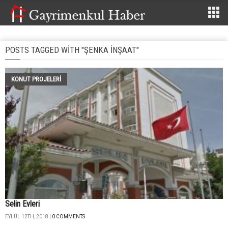
POSTS TAGGED WITH "ŞENKA İNŞAAT"
KONUT PROJELERI
Selin Evleri
EYLÜL 12TH, 2018 |
0 COMMENTS