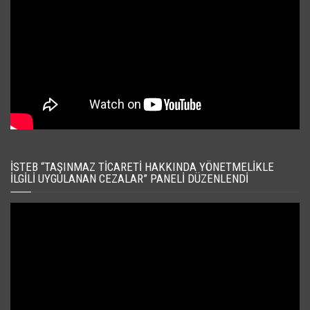
İSTEB “TAŞINMAZ TICARETI HAKKINDA YÖNETMELIKLE
İLGILI UYGULANAN CEZALAR” PANELI DÜZENLENDI