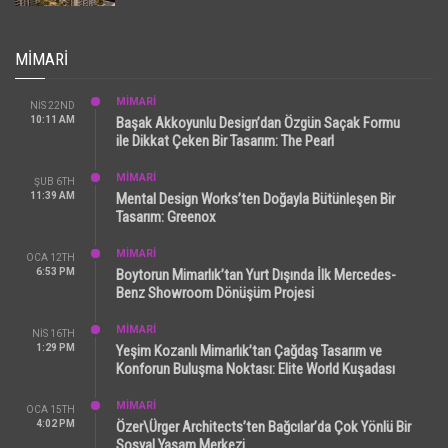
MIMARI
MİMARİ
NIS 22ND
10:11 AM
Başak Akkoyunlu Design’dan Özgün Saçak Formu
ile Dikkat Çeken Bir Tasarım: The Pearl
MİMARİ
ŞUB 6TH
11:39 AM
Mental Design Works’ten Doğayla Bütünleşen Bir
Tasarım: Greenox
MİMARİ
OCA 12TH
6:53 PM
Boytorun Mimarlık’tan Yurt Dışında İlk Mercedes-
Benz Showroom Dönüşüm Projesi
MİMARİ
NIS 16TH
1:29 PM
Yeşim Kozanlı Mimarlık’tan Çağdaş Tasarım ve
Konforun Buluşma Noktası: Elite World Kuşadası
MİMARİ
OCA 15TH
4:02 PM
Özer\Ürger Architects’ten Bağcılar’da Çok Yönlü Bir
Sosyal Yaşam Merkezi