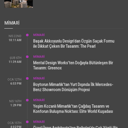
MIMARI
MİMARİ
NIS 22ND
10:11 AM
Başak Akkoyunlu Design’dan Özgün Saçak Formu
ile Dikkat Çeken Bir Tasarım: The Pearl
MİMARİ
ŞUB 6TH
11:39 AM
Mental Design Works’ten Doğayla Bütünleşen Bir
Tasarım: Greenox
MİMARİ
OCA 12TH
6:53 PM
Boytorun Mimarlık’tan Yurt Dışında İlk Mercedes-
Benz Showroom Dönüşüm Projesi
MİMARİ
NIS 16TH
1:29 PM
Yeşim Kozanlı Mimarlık’tan Çağdaş Tasarım ve
Konforun Buluşma Noktası: Elite World Kuşadası
MİMARİ
OCA 15TH
4:02 PM
Özer\Ürger Architects’ten Bağcılar’da Çok Yönlü Bir