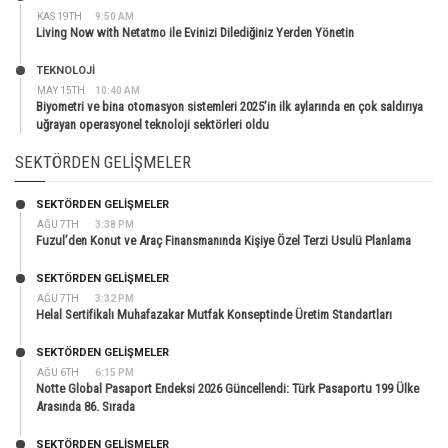
KAS 19TH
9:50 AM
Living Now with Netatmo ile Evinizi Dilediğiniz Yerden Yönetin
TEKNOLOJİ
MAY 15TH
10:40 AM
Biyometri ve bina otomasyon sistemleri 2025’in ilk aylarında en çok saldırıya
uğrayan operasyonel teknoloji sektörleri oldu
SEKTÖRDEN GELIŞMELER
SEKTÖRDEN GELIŞMELER
AĞU 7TH
3:38 PM
Fuzul’den Konut ve Araç Finansmanında Kişiye Özel Terzi Usulü Planlama
SEKTÖRDEN GELIŞMELER
AĞU 7TH
3:32 PM
Helal Sertifikalı Muhafazakar Mutfak Konseptinde Üretim Standartları
SEKTÖRDEN GELIŞMELER
AĞU 6TH
6:15 PM
Notte Global Pasaport Endeksi 2026 Güncellendi: Türk Pasaportu 199 Ülke
Arasında 86. Sırada
SEKTÖRDEN GELIŞMELER