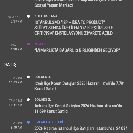
Sosyal Yaşam Merkezi
KÜLTÜR-SANAT
OCA 14TH
3:37 PM
İSTANBULSMD “I2P – IDEA TO PRODUCT”
STÜDYOSUNDA ÜRETİLEN “ÖZ ELEŞTİRİ-SELF
CRITICISM” ENSTELASYONU ZİYARETE AÇILDI
MİMARİ
OCA 9TH
1:38 PM
“MİMARLIKTA BAŞARI, İŞ BİRLİĞİNDEN GEÇİYOR”
SATIŞ
BÖLGESEL
TEM 21ST
12:02 PM
İzmir İlçe Konut Satışları 2026 Haziran: İzmir’de 7.791
Konut Satıldı
BÖLGESEL
TEM 21ST
11:11 AM
Ankara İlçe Konut Satışları 2026 Haziran: Ankara’da
11.699 konut Satıldı
EMLAK HABERLERI
TEM 21ST
9:40 AM
2026 Haziran İstanbul İlçe Satışları: İstanbul’da 24.084