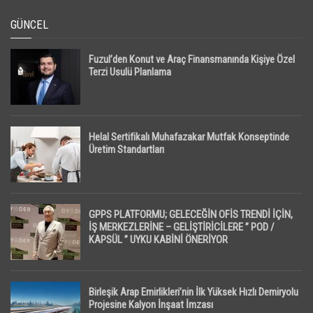
GÜNCEL
Fuzul’den Konut ve Araç Finansmanında Kişiye Özel
Terzi Usulü Planlama
Helal Sertifikalı Muhafazakar Mutfak Konseptinde
Üretim Standartları
GPPS PLATFORMU; GELECEĞİN OFİS TRENDİ İÇİN,
İŞ MERKEZLERİNE – GELİŞTİRİCİLERE ” POD /
KAPSÜL ” UYKU KABİNİ ÖNERİYOR
Birleşik Arap Emirlikleri’nin İlk Yüksek Hızlı Demiryolu
Projesine Kalyon İnşaat İmzası