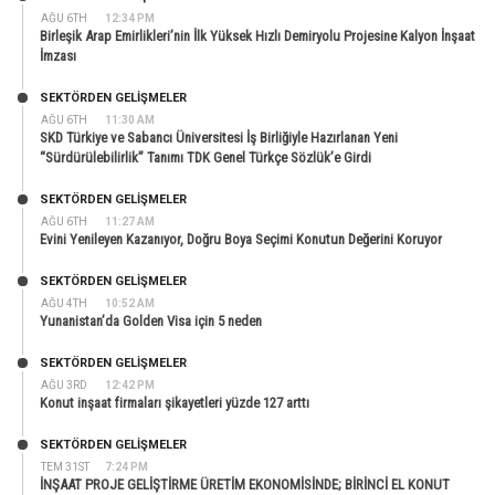
AĞU 6TH
12:34 PM
Birleşik Arap Emirlikleri’nin İlk Yüksek Hızlı Demiryolu Projesine Kalyon İnşaat
İmzası
SEKTÖRDEN GELIŞMELER
AĞU 6TH
11:30 AM
SKD Türkiye ve Sabancı Üniversitesi İş Birliğiyle Hazırlanan Yeni
“Sürdürülebilirlik” Tanımı TDK Genel Türkçe Sözlük’e Girdi
SEKTÖRDEN GELIŞMELER
AĞU 6TH
11:27 AM
Evini Yenileyen Kazanıyor, Doğru Boya Seçimi Konutun Değerini Koruyor
SEKTÖRDEN GELIŞMELER
AĞU 4TH
10:52 AM
Yunanistan’da Golden Visa için 5 neden
SEKTÖRDEN GELIŞMELER
AĞU 3RD
12:42 PM
Konut inşaat firmaları şikayetleri yüzde 127 arttı
SEKTÖRDEN GELIŞMELER
TEM 31ST
7:24 PM
İNŞAAT PROJE GELİŞTİRME ÜRETİM EKONOMİSİNDE; BİRİNCİ EL KONUT