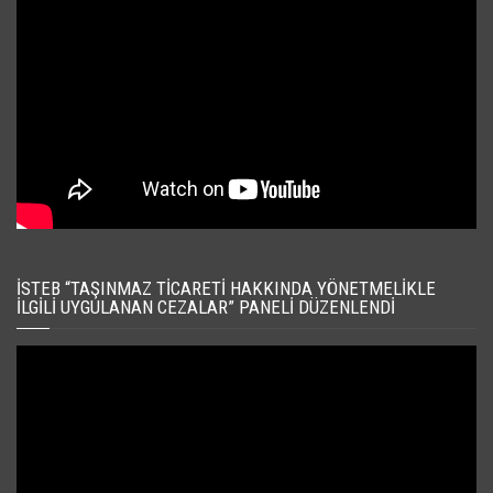
İSTEB “TAŞINMAZ TICARETI HAKKINDA YÖNETMELIKLE
İLGILI UYGULANAN CEZALAR” PANELI DÜZENLENDI