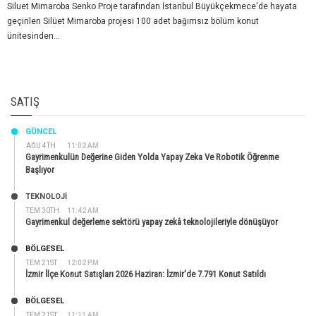
Siluet Mimaroba Senko Proje tarafından İstanbul Büyükçekmece'de hayata
geçirilen Silüet Mimaroba projesi 100 adet bağımsız bölüm konut
ünitesinden...
SATIŞ
GÜNCEL
AĞU 4TH
11:02 AM
Gayrimenkulün Değerine Giden Yolda Yapay Zeka Ve Robotik Öğrenme
Başlıyor
TEKNOLOJİ
TEM 30TH
11:42 AM
Gayrimenkul değerleme sektörü yapay zekâ teknolojileriyle dönüşüyor
BÖLGESEL
TEM 21ST
12:02 PM
İzmir İlçe Konut Satışları 2026 Haziran: İzmir’de 7.791 Konut Satıldı
BÖLGESEL
TEM 21ST
11:11 AM