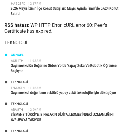
HAZ 23RD
12:17 PM
2026 Mayıs İzmir İlçe Konut Satışları: Mayıs Ayında İzmir’de 5.624 Konut
Satıldı
RSS hatası:
WP HTTP Error: cURL error 60: Peer's
Certificate has expired.
TEKNOLOJI
GÜNCEL
AĞU 4TH
11:02 AM
Gayrimenkulün Değerine Giden Yolda Yapay Zeka Ve Robotik Öğrenme
Başlıyor
TEKNOLOJİ
TEM 30TH
11:42 AM
Gayrimenkul değerleme sektörü yapay zekâ teknolojileriyle dönüşüyor
TEKNOLOJİ
ARA 8TH
12:29 PM
SİEMENS TÜRKİYE, BİNALARIN DİJİTALLEŞMESİNDEKİ UZMANLIĞINI
AVRUPA’YA TAŞIYOR
TEKNOLOJİ