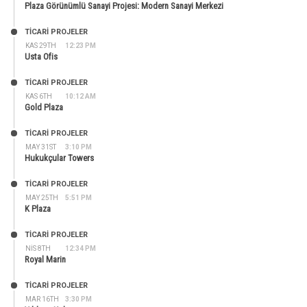
Plaza Görünümlü Sanayi Projesi: Modern Sanayi Merkezi
TİCARİ PROJELER
KAS 29TH
12:23 PM
Usta Ofis
TİCARİ PROJELER
KAS 6TH
10:12 AM
Gold Plaza
TİCARİ PROJELER
MAY 31ST
3:10 PM
Hukukçular Towers
TİCARİ PROJELER
MAY 25TH
5:51 PM
K Plaza
TİCARİ PROJELER
NIS 8TH
12:34 PM
Royal Marin
TİCARİ PROJELER
MAR 16TH
3:30 PM