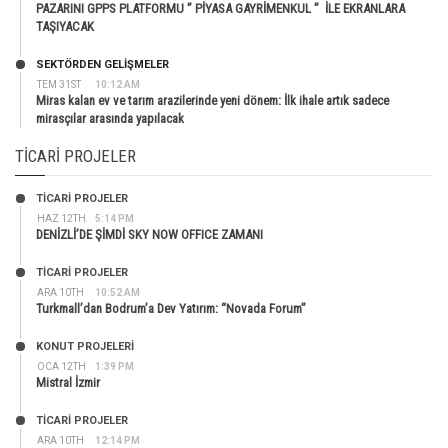
PAZARINI GPPS PLATFORMU ” PİYASA GAYRİMENKUL ” İLE EKRANLARA
TAŞIYACAK
SEKTÖRDEN GELIŞMELER
TEM 31ST
10:12 AM
Miras kalan ev ve tarım arazilerinde yeni dönem: İlk ihale artık sadece
mirasçılar arasında yapılacak
TICARI PROJELER
TİCARİ PROJELER
HAZ 12TH
5:14 PM
DENİZLİ’DE ŞİMDİ SKY NOW OFFICE ZAMANI
TİCARİ PROJELER
ARA 10TH
10:52 AM
Turkmall’dan Bodrum’a Dev Yatırım: “Novada Forum”
KONUT PROJELERI
OCA 12TH
1:39 PM
Mistral İzmir
TİCARİ PROJELER
ARA 10TH
12:14 PM