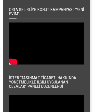
ORTA GELIRLIYE KONUT KAMPANYASI “YENI
EVIM”
İSTEB “TAŞINMAZ TICARETI HAKKINDA
YÖNETMELIKLE İLGILI UYGULANAN
CEZALAR” PANELI DÜZENLENDI