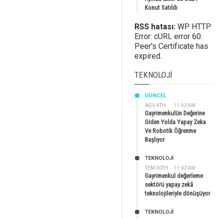
Konut Satıldı
RSS hatası:
WP HTTP
Error: cURL error 60:
Peer's Certificate has
expired.
TEKNOLOJI
GÜNCEL
AĞU 4TH
11:02 AM
Gayrimenkulün Değerine
Giden Yolda Yapay Zeka
Ve Robotik Öğrenme
Başlıyor
TEKNOLOJİ
TEM 30TH
11:42 AM
Gayrimenkul değerleme
sektörü yapay zekâ
teknolojileriyle dönüşüyor
TEKNOLOJİ