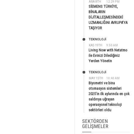
ARA 8TH
12:29 PM
SİEMENS TÜRKİYE,
BİNALARIN
DİJİTALLEŞMESİNDEKİ
UZMANLIĞINI AVRUPA’YA
TAŞIYOR
TEKNOLOJİ
KAS 19TH
9:50 AM
Living Now with Netatmo
ile Evinizi Dilediğiniz
Yerden Yönetin
TEKNOLOJİ
MAY 15TH
10:40 AM
Biyometri ve bina
otomasyon sistemleri
2025’in ilk aylarında en çok
saldırıya uğrayan
operasyonel teknoloji
sektörleri oldu
SEKTÖRDEN
GELIŞMELER