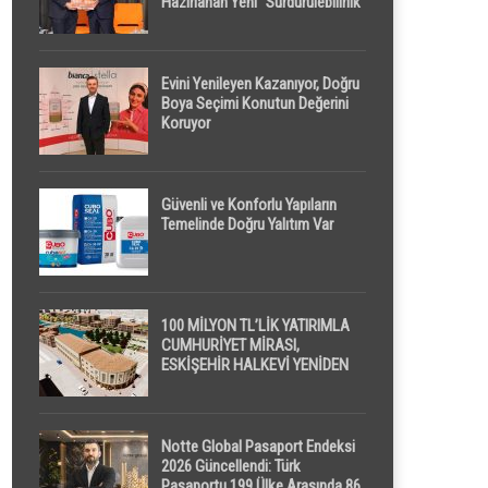
Hazırlanan Yeni “Sürdürülebilirlik”
Tanımı TDK Genel Türkçe
Sözlük’e Girdi
Evini Yenileyen Kazanıyor, Doğru
Boya Seçimi Konutun Değerini
Koruyor
Güvenli ve Konforlu Yapıların
Temelinde Doğru Yalıtım Var
100 MİLYON TL’LİK YATIRIMLA
CUMHURİYET MİRASI,
ESKİŞEHİR HALKEVİ YENİDEN
HAYAT BULUYOR
Notte Global Pasaport Endeksi
2026 Güncellendi: Türk
Pasaportu 199 Ülke Arasında 86.