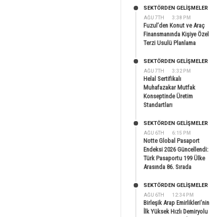
SEKTÖRDEN GELIŞMELER
AĞU 7TH
3:38 PM
Fuzul’den Konut ve Araç
Finansmanında Kişiye Özel
Terzi Usulü Planlama
SEKTÖRDEN GELIŞMELER
AĞU 7TH
3:32 PM
Helal Sertifikalı
Muhafazakar Mutfak
Konseptinde Üretim
Standartları
SEKTÖRDEN GELIŞMELER
AĞU 6TH
6:15 PM
Notte Global Pasaport
Endeksi 2026 Güncellendi:
Türk Pasaportu 199 Ülke
Arasında 86. Sırada
SEKTÖRDEN GELIŞMELER
AĞU 6TH
12:34 PM
Birleşik Arap Emirlikleri’nin
İlk Yüksek Hızlı Demiryolu