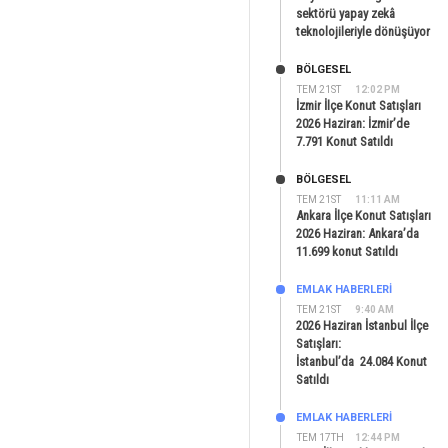
sektörü yapay zekâ
teknolojileriyle dönüşüyor
BÖLGESEL
TEM 21ST
12:02 PM
İzmir İlçe Konut Satışları
2026 Haziran: İzmir’de
7.791 Konut Satıldı
BÖLGESEL
TEM 21ST
11:11 AM
Ankara İlçe Konut Satışları
2026 Haziran: Ankara’da
11.699 konut Satıldı
EMLAK HABERLERI
TEM 21ST
9:40 AM
2026 Haziran İstanbul İlçe
Satışları:
İstanbul’da 24.084 Konut
Satıldı
EMLAK HABERLERI
TEM 17TH
12:44 PM