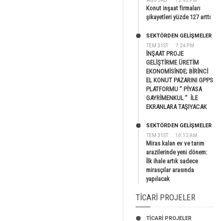
AĞU 3RD
12:42 PM
Konut inşaat firmaları
şikayetleri yüzde 127 arttı
SEKTÖRDEN GELIŞMELER
TEM 31ST
7:24 PM
İNŞAAT PROJE
GELİŞTİRME ÜRETİM
EKONOMİSİNDE; BİRİNCİ
EL KONUT PAZARINI GPPS
PLATFORMU ” PİYASA
GAYRİMENKUL ” İLE
EKRANLARA TAŞIYACAK
SEKTÖRDEN GELIŞMELER
TEM 31ST
10:12 AM
Miras kalan ev ve tarım
arazilerinde yeni dönem:
İlk ihale artık sadece
mirasçılar arasında
yapılacak
TICARI PROJELER
TİCARİ PROJELER