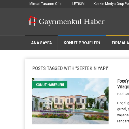
Mimari Tasarım Ofisi
İLETİŞİM
Keskin Medya Grup Por
ANA SAYFA
KONUT PROJELERİ
FIRMAL
POSTS TAGGED WITH "SERTEKIN YAPI"
Foça'y
KONUT HABERLERI
Villagi
HAZIRAN
Doğal gü
güzel, g
yaşanab
rengare