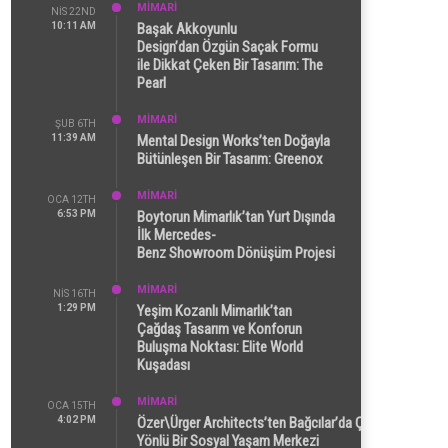
MİMARİ
NIS 22ND
10:11 AM
Başak Akkoyunlu
Design’dan Özgün Saçak Formu
ile Dikkat Çeken Bir Tasarım: The
Pearl
MİMARİ
ŞUB 6TH
11:39 AM
Mental Design Works’ten Doğayla
Bütünleşen Bir Tasarım: Greenox
MİMARİ
OCA 12TH
6:53 PM
Boytorun Mimarlık’tan Yurt Dışında
İlk Mercedes-
Benz Showroom Dönüşüm Projesi
MİMARİ
NIS 16TH
1:29 PM
Yeşim Kozanlı Mimarlık’tan
Çağdaş Tasarım ve Konforun
Buluşma Noktası: Elite World
Kuşadası
MİMARİ
OCA 15TH
4:02 PM
Özer\Ürger Architects’ten Bağcılar’da Çok
Yönlü Bir Sosyal Yaşam Merkezi