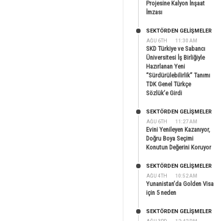
Projesine Kalyon İnşaat
İmzası
SEKTÖRDEN GELIŞMELER
AĞU 6TH
11:30 AM
SKD Türkiye ve Sabancı
Üniversitesi İş Birliğiyle
Hazırlanan Yeni
“Sürdürülebilirlik” Tanımı
TDK Genel Türkçe
Sözlük’e Girdi
SEKTÖRDEN GELIŞMELER
AĞU 6TH
11:27 AM
Evini Yenileyen Kazanıyor,
Doğru Boya Seçimi
Konutun Değerini Koruyor
SEKTÖRDEN GELIŞMELER
AĞU 4TH
10:52 AM
Yunanistan’da Golden Visa
için 5 neden
SEKTÖRDEN GELIŞMELER