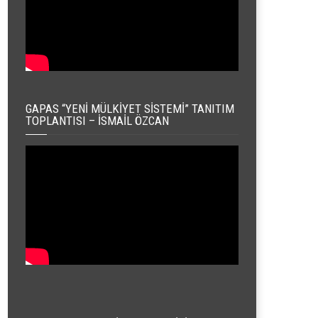
GAPAS “YENI MÜLKIYET SISTEMI” TANITIM
TOPLANTISI – İSMAIL ÖZCAN