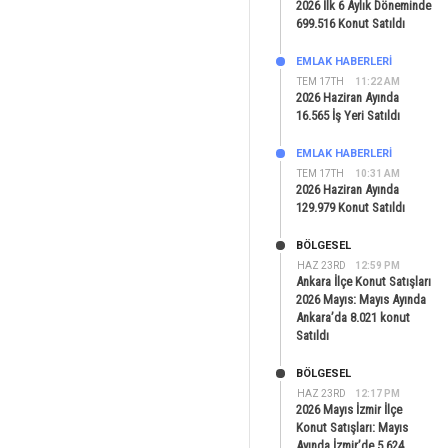
2026 İlk 6 Aylık Döneminde
699.516 Konut Satıldı
EMLAK HABERLERI
TEM 17TH
11:22 AM
2026 Haziran Ayında
16.565 İş Yeri Satıldı
EMLAK HABERLERI
TEM 17TH
10:31 AM
2026 Haziran Ayında
129.979 Konut Satıldı
BÖLGESEL
HAZ 23RD
12:59 PM
Ankara İlçe Konut Satışları
2026 Mayıs: Mayıs Ayında
Ankara’da 8.021 konut
Satıldı
BÖLGESEL
HAZ 23RD
12:17 PM
2026 Mayıs İzmir İlçe
Konut Satışları: Mayıs
Ayında İzmir’de 5.624