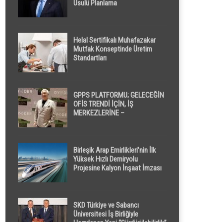
Usulü Planlama
Helal Sertifikalı Muhafazakar
Mutfak Konseptinde Üretim
Standartları
GPPS PLATFORMU; GELECEĞİN
OFİS TRENDİ İÇİN, İŞ
MERKEZLERİNE –
GELİŞTİRİCİLERE ” POD /
KAPSÜL ” UYKU KABİNİ
ÖNERİYOR
Birleşik Arap Emirlikleri’nin İlk
Yüksek Hızlı Demiryolu
Projesine Kalyon İnşaat İmzası
SKD Türkiye ve Sabancı
Üniversitesi İş Birliğiyle