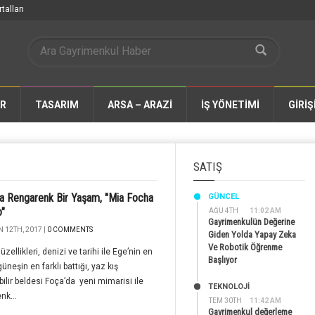
talları
AR
TASARIM
ARSA – ARAZİ
İŞ YÖNETİMİ
GİRİŞ
SATIŞ
a Rengarenk Bir Yaşam, ″Mia Focha
GÜNCEL
o"
AĞU 4TH
11:02 AM
Gayrimenkulün Değerine
 12TH, 2017 |
0 COMMENTS
Giden Yolda Yapay Zeka
Ve Robotik Öğrenme
zellikleri, denizi ve tarihi ile Ege’nin en
Başlıyor
üneşin en farklı battığı, yaz kış
ilir beldesi Foça’da yeni mimarisi ile
TEKNOLOJİ
nk...
TEM 30TH
11:42 AM
Gayrimenkul değerleme