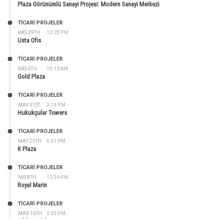
Plaza Görünümlü Sanayi Projesi: Modern Sanayi Merkezi
TİCARİ PROJELER
KAS 29TH
12:23 PM
Usta Ofis
TİCARİ PROJELER
KAS 6TH
10:12 AM
Gold Plaza
TİCARİ PROJELER
MAY 31ST
3:10 PM
Hukukçular Towers
TİCARİ PROJELER
MAY 25TH
5:51 PM
K Plaza
TİCARİ PROJELER
NIS 8TH
12:34 PM
Royal Marin
TİCARİ PROJELER
MAR 16TH
3:30 PM