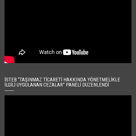
İSTEB “TAŞINMAZ TICARETI HAKKINDA YÖNETMELIKLE
İLGILI UYGULANAN CEZALAR” PANELI DÜZENLENDI