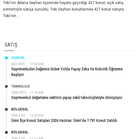
Toki'nin Adana Seyhan ilçesinde hayata geçirdiği 427 konut, açık satış
yöntemiyle satışa sunuldu. Toki Seyhan konutlarında 427 konut satışta
Toki'nin...
SATIŞ
GÜNCEL
AĞU 4TH
11:02 AM
Gayrimenkulün Değerine Giden Yolda Yapay Zeka Ve Robotik Öğrenme
Başlıyor
TEKNOLOJİ
TEM 30TH
11:42 AM
Gayrimenkul değerleme sektörü yapay zekâ teknolojileriyle dönüşüyor
BÖLGESEL
TEM 21ST
12:02 PM
İzmir İlçe Konut Satışları 2026 Haziran: İzmir’de 7.791 Konut Satıldı
BÖLGESEL
TEM 21ST
11:11 AM