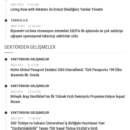
KAS 19TH
9:50 AM
Living Now with Netatmo ile Evinizi Dilediğiniz Yerden Yönetin
TEKNOLOJİ
MAY 15TH
10:40 AM
Biyometri ve bina otomasyon sistemleri 2025’in ilk aylarında en çok saldırıya
uğrayan operasyonel teknoloji sektörleri oldu
SEKTÖRDEN GELIŞMELER
SEKTÖRDEN GELIŞMELER
AĞU 6TH
6:15 PM
Notte Global Pasaport Endeksi 2026 Güncellendi: Türk Pasaportu 199 Ülke
Arasında 86. Sırada
SEKTÖRDEN GELIŞMELER
AĞU 6TH
12:34 PM
Birleşik Arap Emirlikleri’nin İlk Yüksek Hızlı Demiryolu Projesine Kalyon İnşaat
İmzası
SEKTÖRDEN GELIŞMELER
AĞU 6TH
11:30 AM
SKD Türkiye ve Sabancı Üniversitesi İş Birliğiyle Hazırlanan Yeni
“Sürdürülebilirlik” Tanımı TDK Genel Türkçe Sözlük’e Girdi