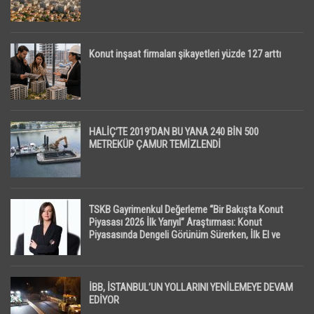
Konut inşaat firmaları şikayetleri yüzde 127 arttı
HALİÇ’TE 2019’DAN BU YANA 240 BİN 500
METREKÜP ÇAMUR TEMİZLENDİ
TSKB Gayrimenkul Değerleme “Bir Bakışta Konut
Piyasası 2026 İlk Yarıyıl” Araştırması: Konut
Piyasasında Dengeli Görünüm Sürerken, İlk El ve
İpotekli Satışlarda Sınırlı Toparlanma Dikkat Çekti
İBB, İSTANBUL’UN YOLLARINI YENİLEMEYE DEVAM
EDİYOR