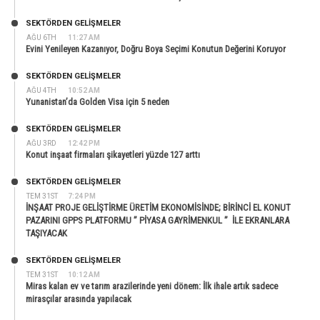
SEKTÖRDEN GELIŞMELER
AĞU 6TH
11:27 AM
Evini Yenileyen Kazanıyor, Doğru Boya Seçimi Konutun Değerini Koruyor
SEKTÖRDEN GELIŞMELER
AĞU 4TH
10:52 AM
Yunanistan’da Golden Visa için 5 neden
SEKTÖRDEN GELIŞMELER
AĞU 3RD
12:42 PM
Konut inşaat firmaları şikayetleri yüzde 127 arttı
SEKTÖRDEN GELIŞMELER
TEM 31ST
7:24 PM
İNŞAAT PROJE GELİŞTİRME ÜRETİM EKONOMİSİNDE; BİRİNCİ EL KONUT
PAZARINI GPPS PLATFORMU ” PİYASA GAYRİMENKUL ” İLE EKRANLARA
TAŞIYACAK
SEKTÖRDEN GELIŞMELER
TEM 31ST
10:12 AM
Miras kalan ev ve tarım arazilerinde yeni dönem: İlk ihale artık sadece
mirasçılar arasında yapılacak