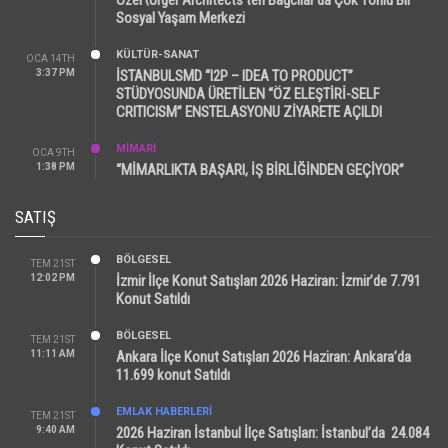
Sosyal Yaşam Merkezi
KÜLTÜR-SANAT
OCA 14TH
3:37 PM
İSTANBULSMD “I2P – IDEA TO PRODUCT”
STÜDYOSUNDA ÜRETİLEN “ÖZ ELEŞTİRİ-SELF
CRITICISM” ENSTELASYONU ZİYARETE AÇILDI
MİMARİ
OCA 9TH
1:38 PM
“MİMARLIKTA BAŞARI, İŞ BİRLİĞİNDEN GEÇİYOR”
SATIŞ
BÖLGESEL
TEM 21ST
12:02 PM
İzmir İlçe Konut Satışları 2026 Haziran: İzmir’de 7.791
Konut Satıldı
BÖLGESEL
TEM 21ST
11:11 AM
Ankara İlçe Konut Satışları 2026 Haziran: Ankara’da
11.699 konut Satıldı
EMLAK HABERLERI
TEM 21ST
9:40 AM
2026 Haziran İstanbul İlçe Satışları: İstanbul’da 24.084