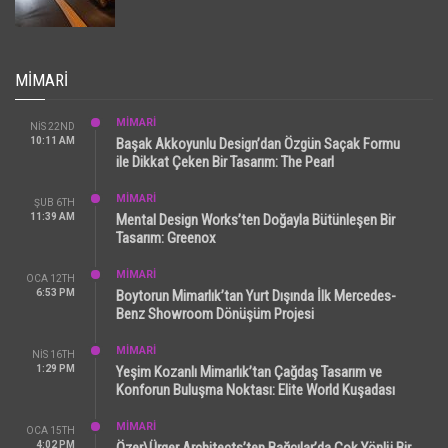
MIMARI
MİMARİ
NIS 22ND
10:11 AM
Başak Akkoyunlu Design’dan Özgün Saçak Formu
ile Dikkat Çeken Bir Tasarım: The Pearl
MİMARİ
ŞUB 6TH
11:39 AM
Mental Design Works’ten Doğayla Bütünleşen Bir
Tasarım: Greenox
MİMARİ
OCA 12TH
6:53 PM
Boytorun Mimarlık’tan Yurt Dışında İlk Mercedes-
Benz Showroom Dönüşüm Projesi
MİMARİ
NIS 16TH
1:29 PM
Yeşim Kozanlı Mimarlık’tan Çağdaş Tasarım ve
Konforun Buluşma Noktası: Elite World Kuşadası
MİMARİ
OCA 15TH
4:02 PM
Özer\Ürger Architects’ten Bağcılar’da Çok Yönlü Bir