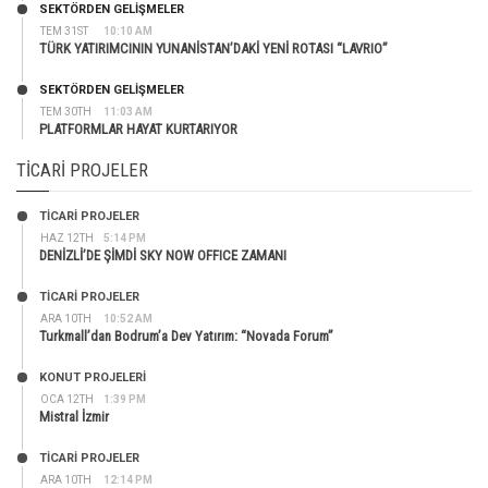
SEKTÖRDEN GELIŞMELER
TEM 31ST
10:10 AM
TÜRK YATIRIMCININ YUNANİSTAN’DAKİ YENİ ROTASI “LAVRIO”
SEKTÖRDEN GELIŞMELER
TEM 30TH
11:03 AM
PLATFORMLAR HAYAT KURTARIYOR
TICARI PROJELER
TİCARİ PROJELER
HAZ 12TH
5:14 PM
DENİZLİ’DE ŞİMDİ SKY NOW OFFICE ZAMANI
TİCARİ PROJELER
ARA 10TH
10:52 AM
Turkmall’dan Bodrum’a Dev Yatırım: “Novada Forum”
KONUT PROJELERI
OCA 12TH
1:39 PM
Mistral İzmir
TİCARİ PROJELER
ARA 10TH
12:14 PM