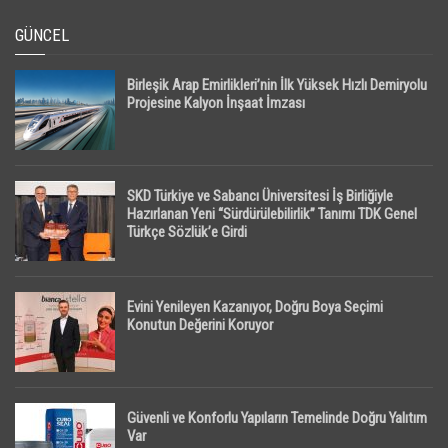
GÜNCEL
Birleşik Arap Emirlikleri’nin İlk Yüksek Hızlı Demiryolu
Projesine Kalyon İnşaat İmzası
SKD Türkiye ve Sabancı Üniversitesi İş Birliğiyle
Hazırlanan Yeni “Sürdürülebilirlik” Tanımı TDK Genel
Türkçe Sözlük’e Girdi
Evini Yenileyen Kazanıyor, Doğru Boya Seçimi
Konutun Değerini Koruyor
Güvenli ve Konforlu Yapıların Temelinde Doğru Yalıtım
Var