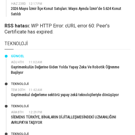
HAZ 23RD
12:17 PM
2026 Mayıs İzmir İlçe Konut Satışları: Mayıs Ayında İzmir’de 5.624 Konut
Satıldı
RSS hatası:
WP HTTP Error: cURL error 60: Peer's
Certificate has expired.
TEKNOLOJI
GÜNCEL
AĞU 4TH
11:02 AM
Gayrimenkulün Değerine Giden Yolda Yapay Zeka Ve Robotik Öğrenme
Başlıyor
TEKNOLOJİ
TEM 30TH
11:42 AM
Gayrimenkul değerleme sektörü yapay zekâ teknolojileriyle dönüşüyor
TEKNOLOJİ
ARA 8TH
12:29 PM
SİEMENS TÜRKİYE, BİNALARIN DİJİTALLEŞMESİNDEKİ UZMANLIĞINI
AVRUPA’YA TAŞIYOR
TEKNOLOJİ